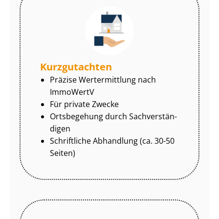
Kurzgutachten
Präzise Wertermittlung nach
ImmoWertV
Für private Zwecke
Ortsbegehung durch Sach­ver­stän­
di­gen
Schriftliche Abhandlung (ca. 30-50
Seiten)