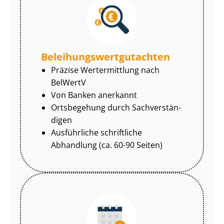
Be­lei­hungs­wert­gut­ach­ten
Präzise Wertermittlung nach
BelWertV
Von Banken anerkannt
Ortsbegehung durch Sach­ver­stän­
di­gen
Ausführliche schriftliche
Abhandlung (ca. 60-90 Seiten)