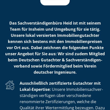
Das Sach­ver­stän­di­gen­bü­ro Heid ist mit seinem
Team für Insheim und Umgebung für sie tätig.
Unsere lokal versierten Im­mo­bi­li­en­gut­ach­ter
kennen sich bestens mit den Im­mo­bi­li­en­prei­sen
vor Ort aus. Dabei zeichnen die folgenden Punkte
unser Angebot für Sie aus: Wir sind zudem Mitglied
beim Deutschen Gutachter & Sach­ver­stän­di­gen­
ver­band sowie Fördermitglied beim Verein
deutscher Ingenieure.
Ausschließlich zertifizierte Gutachter mit
Lokal-Expertise:
Unsere Im­mo­bi­li­en­sach­ver­
stän­di­gen verfügen über verschiedene
renommierte Zer­ti­fi­zie­run­gen, welche die
Qualität ihrer Wertermittlung bezeugen. Dazu