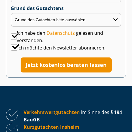
Grund des Gutachtens
Ich habe den
Datenschutz
gelesen und
verstanden.
Ich möchte den Newsletter abonnieren.
Jetzt kostenlos beraten lassen
Ver­kehrs­wert­gut­ach­ten
im Sinne des
§ 194
BauGB
Kurzgutachten Insheim