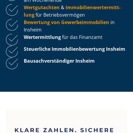
Wertgutachten
&
Im­mo­bi­li­en­wert­ermitt­
lung
für Be­triebs­ver­mö­gen
Bewertung von Ge­wer­be­im­mo­bi­li­en
in
Insheim
Wertermittlung
für das Finanzamt
Steuerliche Im­mo­bi­li­en­be­wer­tung
Insheim
Bau­sach­ver­stän­di­ger Insheim