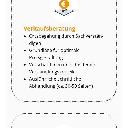
Ver­kaufs­be­ra­tung
Ortsbegehung durch Sach­ver­stän­
di­gen
Grundlage für optimale
Preisgestaltung
Verschafft Inen entscheidende
Ver­hand­lungs­vor­tei­le
Ausführliche schriftliche
Abhandlung (ca. 30-50 Seiten)