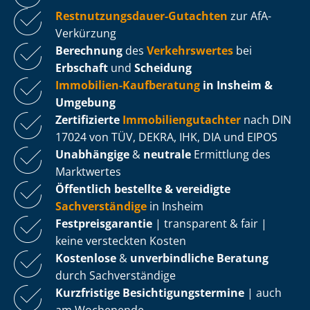
Rest­nut­zungs­dau­er-Gutachten
zur AfA-
Verkürzung
Berechnung
des
Verkehrswertes
bei
Erbschaft
und
Scheidung
Immobilien-Kaufberatung
in Insheim &
Umgebung
Zertifizierte
Im­mo­bi­li­en­gut­ach­ter
nach DIN
17024 von TÜV, DEKRA, IHK, DIA und EIPOS
Unabhängige
&
neutrale
Ermittlung des
Marktwertes
Öffentlich bestellte & vereidigte
Sachverständige
in Insheim
Fest­preis­ga­ran­tie
| transparent & fair |
keine versteckten Kosten
Kostenlose
&
unverbindliche Beratung
durch Sachverständige
Kurzfristige Be­sich­ti­gungs­ter­mi­ne
| auch
am Wochenende