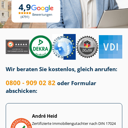
4,9
Bewertungen
4791
Wir beraten Sie kostenlos, gleich anrufen:
0800 - 909 02 82
oder Formular
abschicken:
André Heid
Zertifizierte Im­mo­bi­li­en­gut­ach­ter nach DIN 17024