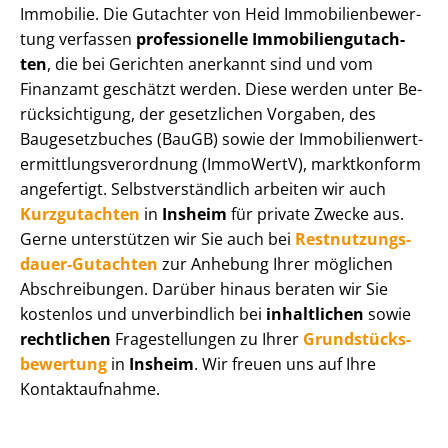
Immobilie. Die Gutachter von Heid Im­mo­bi­li­en­be­wer­
tung verfassen
professionelle Im­mo­bi­li­en­gut­ach­
ten
, die bei Gerichten anerkannt sind und vom
Finanzamt geschätzt werden. Diese werden unter Be­
rück­sich­ti­gung, der gesetzlichen Vorgaben, des
Baugesetzbuches (BauGB) sowie der Im­mo­bi­li­en­wert­
ermitt­lungs­ver­ord­nung (ImmoWertV), marktkonform
angefertigt. Selbst­ver­ständ­lich arbeiten wir auch
Kurzgutachten
in
Insheim
für private Zwecke aus.
Gerne unterstützen wir Sie auch bei
Rest­nut­zungs­
dau­er-Gutachten
zur Anhebung Ihrer möglichen
Abschreibungen. Darüber hinaus beraten wir Sie
kostenlos und unverbindlich bei
inhaltlichen
sowie
rechtlichen
Fragestellungen zu Ihrer
Grund­stücks­
be­wer­tung
in
Insheim
. Wir freuen uns auf Ihre
Kontaktaufnahme.