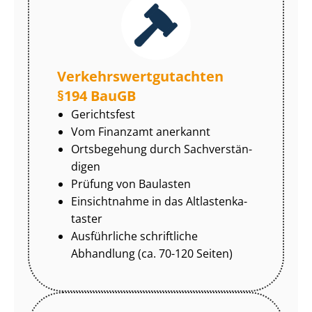
Ver­kehrs­wert­gut­ach­ten
§194 BauGB
Gerichtsfest
Vom Finanzamt anerkannt
Ortsbegehung durch Sach­ver­stän­
di­gen
Prüfung von Baulasten
Einsichtnahme in das Alt­las­ten­ka­
tas­ter
Ausführliche schriftliche
Abhandlung (ca. 70-120 Seiten)