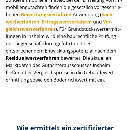
Sonderimmobilie ermittelt. Bei der Erstellung von Im­
mo­bi­li­en­gut­ach­ten finden die gesetzlich vor­ge­schrie­
be­nen
Be­wer­tungs­ver­fah­ren
Anwendung (
Sach­
wert­ver­fah­ren
,
Er­trags­wert­ver­fah­ren
und
Ver­
gleichs­wert­ver­fah­ren
). Für Grund­stücks­wert­ermitt­
lun­gen in Insheim wird eine baurechtliche Prüfung
der Liegenschaft durchgeführt und bei
entsprechendem Ent­wick­lungs­po­ten­zi­al nach dem
Re­si­du­al­wert­ver­fah­ren
bewertet. Die aktuellen
Marktdaten des Gut­ach­ter­aus­schus­ses Insheim
fließen über Ver­gleichs­prei­se in die Ge­bäu­de­wert­
ermitt­lung sowie den Bodenrichtwert mit ein.
Wie ermittelt ein zertifizierter