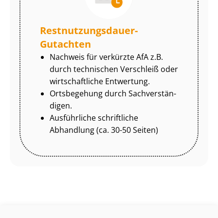
Rest­nut­zungs­dau­er-
Gutachten
Nachweis für verkürzte AfA z.B.
durch technischen Verschleiß oder
wirtschaftliche Entwertung.
Ortsbegehung durch Sach­ver­stän­
di­gen.
Ausführliche schriftliche
Abhandlung (ca. 30-50 Seiten)