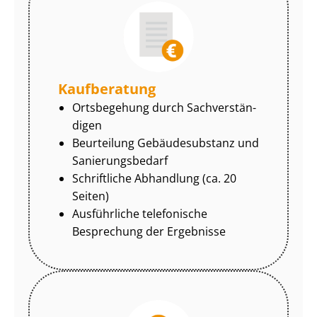
Kaufberatung
Ortsbegehung durch Sach­ver­stän­
di­gen
Beurteilung Gebäudesubstanz und
Sa­nie­rungs­be­darf
Schriftliche Abhandlung (ca. 20
Seiten)
Ausführliche telefonische
Besprechung der Ergebnisse