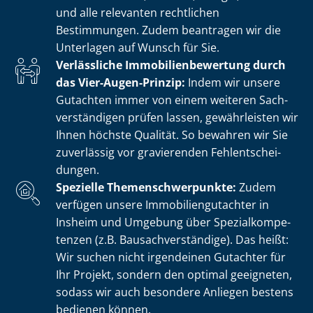
und alle relevanten rechtlichen
Bestimmungen. Zudem beantragen wir die
Unterlagen auf Wunsch für Sie.
Verlässliche Im­mo­bi­li­en­be­wer­tung durch
das Vier-Augen-Prinzip:
Indem wir unsere
Gutachten immer von einem weiteren Sach­
ver­stän­di­gen prüfen lassen, gewährleisten wir
Ihnen höchste Qualität. So bewahren wir Sie
zuverlässig vor gravierenden Fehl­ent­schei­
dun­gen.
Spezielle The­men­schwer­punk­te:
Zudem
verfügen unsere Im­mo­bi­li­en­gut­ach­ter in
Insheim und Umgebung über Spe­zi­al­kom­pe­
ten­zen (z.B. Bau­sach­ver­stän­di­ge). Das heißt:
Wir suchen nicht irgendeinen Gutachter für
Ihr Projekt, sondern den optimal geeigneten,
sodass wir auch besondere Anliegen bestens
bedienen können.