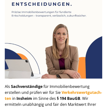
Als
Sachverständige
für Im­mo­bi­li­en­be­wer­tung
erstellen und prüfen wir für Sie
Ver­kehrs­wert­gut­ach­
ten
in
Insheim
im Sinne des
§ 194 BauGB
. Wir
ermitteln unabhängig und fair den Marktwert Ihrer