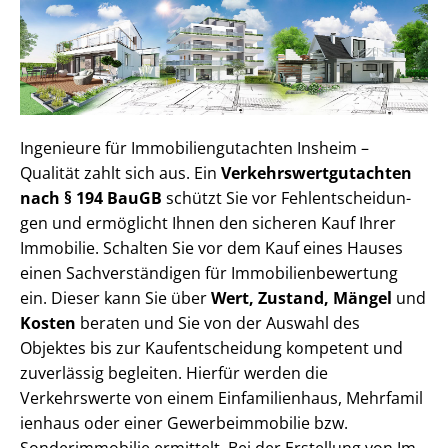
Ingenieure für Im­mo­bi­li­en­gut­ach­ten Insheim –
Qualität zahlt sich aus. Ein
Ver­kehrs­wert­gut­ach­ten
nach § 194 BauGB
schützt Sie vor Fehl­ent­schei­dun­
gen und ermöglicht Ihnen den sicheren Kauf Ihrer
Immobilie. Schalten Sie vor dem Kauf eines Hauses
einen Sach­ver­stän­di­gen für Im­mo­bi­li­en­be­wer­tung
ein. Dieser kann Sie über
Wert, Zustand, Mängel
und
Kosten
beraten und Sie von der Auswahl des
Objektes bis zur Kauf­ent­schei­dung kompetent und
zuverlässig begleiten. Hierfür werden die
Verkehrswerte von einem Einfamilienhaus, Mehr­fa­mi­l
i­en­haus oder einer Ge­wer­be­im­mo­bi­lie bzw.