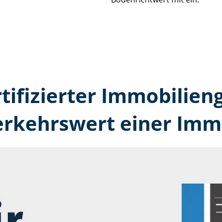
rtifizierter Immobilien
erkehrswert einer Immo