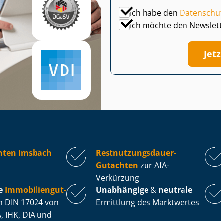
Ich habe den
Datenschu
Ich möchte den Newslet
Jet
hten Imsbach
Rest­nut­zungs­dau­er-
Gutachten
zur AfA-
Verkürzung
e
Im­mo­bi­li­en­gut­
Unabhängige
&
neutrale
 DIN 17024 von
Ermittlung des Marktwertes
, IHK, DIA und