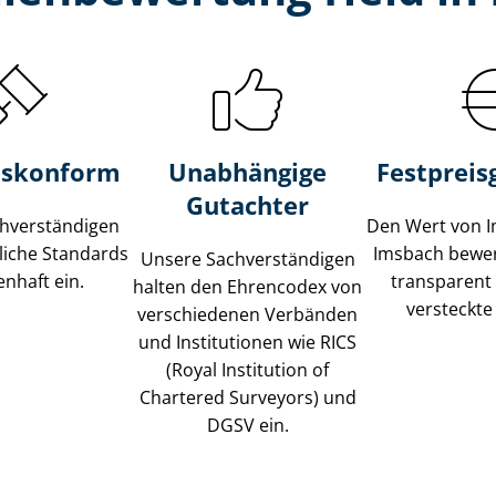
s­konform
Unabhängige
Festpreis​
Gutachter
­ver­stän­di­gen
Den Wert von I
liche Standards
Imsbach bewert
Unsere Sach­ver­stän­di­gen
nhaft ein.
transparent
halten den Ehrencodex von
versteckte
verschiedenen Verbänden
und Institutionen wie RICS
(Royal Institution of
Chartered Surveyors) und
DGSV ein.