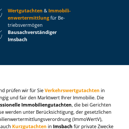
Wertgutachten
&
Im­mo­bi­li­
en­wert­ermitt­lung
für Be­
triebs­ver­mö­gen
Bau­sach­ver­stän­di­ger
Imsbach
 und prüfen wir für Sie
Ver­kehrs­wert­gut­ach­ten
in
ngig und fair den Marktwert Ihrer Immobilie. Die
ssionelle Im­mo­bi­li­en­gut­ach­ten
, die bei Gerichten
werden unter Be­rück­sich­ti­gung, der gesetzlichen
i­en­wert­ermitt­lungs­ver­ord­nung (ImmoWertV),
r auch
Kurzgutachten
in
Imsbach
für private Zwecke