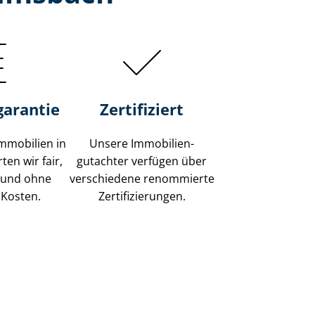
garantie
Zertifiziert
mmobilien in
Unsere Immobilien­
en wir fair,
gutachter verfügen über
 und ohne
verschiedene renommierte
 Kosten.
Zer­ti­fi­zie­run­gen.