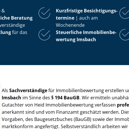
e
&
Kurzfristige Be­sich­ti­gungs­
iche Beratung
ter­mi­ne
| auch am
verständige
Wochenende
tlung
für das
Steuerliche Im­mo­bi­li­en­be­
wer­tung
Imsbach
Als
Sachverständige
für Im­mo­bi­li­en­be­wer­tung erstellen
Imsbach
im Sinne des
§ 194 BauGB
. Wir ermitteln unabhä
Gutachter von Heid Im­mo­bi­li­en­be­wer­tung verfassen
profe
anerkannt sind und vom Finanzamt geschätzt werden. Diese 
Vorgaben, des Baugesetzbuches (BauGB) sowie der Im­mo­bi­l
marktkonform angefertigt. Selbst­ver­ständ­lich arbeiten wi