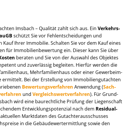
t­ach­ten Imsbach – Qualität zahlt sich aus. Ein
Ver­kehrs­
 BauGB
schützt Sie vor Fehl­ent­schei­dun­gen und
 Kauf Ihrer Immobilie. Schalten Sie vor dem Kauf eines
n für Im­mo­bi­li­en­be­wer­tung ein. Dieser kann Sie über
Kosten
beraten und Sie von der Auswahl des Objektes
ompetent und zuverlässig begleiten. Hierfür werden die
ilienhaus, Mehr­fa­mi­li­en­haus oder einer Ge­wer­be­im­
rmittelt. Bei der Erstellung von Im­mo­bi­li­en­gut­ach­ten
hrie­be­nen
Be­wer­tungs­ver­fah­ren
Anwendung (
Sach­
ver­fah­ren
und
Ver­gleichs­wert­ver­fah­ren
). Für Grund­
Imsbach wird eine baurechtliche Prüfung der Liegenschaft
hendem Ent­wick­lungs­po­ten­zi­al nach dem
Re­si­du­al­
aktuellen Marktdaten des Gut­ach­ter­aus­schus­ses
s­prei­se in die Ge­bäu­de­wert­ermitt­lung sowie den