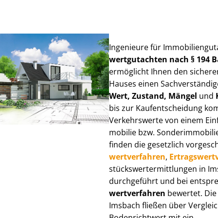
Ingenieure für Im­mo­bi­li­en­gu
wert­gut­ach­ten nach § 194
ermöglicht Ihnen den sicheren
Hauses einen Sach­ver­stän­di­ge
Wert, Zustand, Mängel
und
bis zur Kauf­ent­schei­dung k
Verkehrswerte von einem Einfam
mo­bi­lie bzw. Sonderimmobilie e
finden die gesetzlich vor­ge­sc
wert­ver­fah­ren
,
Er­trags­wert­
stücks­wert­ermitt­lun­gen in 
durchgeführt und bei entsprec
wert­ver­fah­ren
bewertet. Die 
Imsbach fließen über Ver­gleich
Bodenrichtwert mit ein.