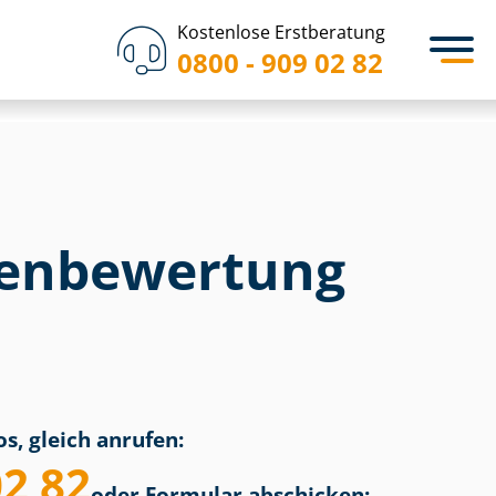
Kostenlose Erstberatung
0800 - 909 02 82
en­bewertung
s, gleich anrufen:
02 82
oder Formular abschicken: