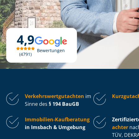
4,9
Bewertungen
4791
Ver­kehrs­wert­gut­ach­ten
im
Kurzgutac
Sinne des
§ 194 BauGB
Immobilien-Kaufberatung
Zertifiziert
in Imsbach & Umgebung
ach­ter
nach
TÜV, DEKRA