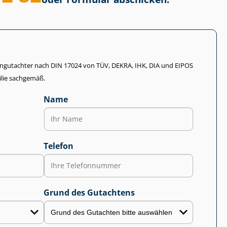
li­en­gut­ach­ter nach DIN 17024 von TÜV, DEKRA, IHK, DIA und EIPOS
lie sachgemäß.
Name
Telefon
Grund des Gutachtens