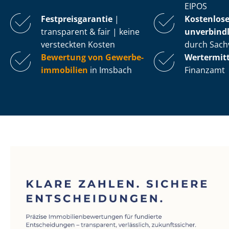
EIPOS
Fest­preis­ga­ran­tie
|
Kostenlos
transparent & fair | keine
unverbindl
versteckten Kosten
durch Sach
Bewertung von Ge­wer­be­
Wertermit
im­mo­bi­li­en
in Imsbach
Finanzamt