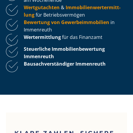
Wertgutachten
&
Im­mo­bi­li­en­wert­ermitt­
lung
für Be­triebs­ver­mö­gen
Bewertung von Ge­wer­be­im­mo­bi­li­en
in
Immenreuth
Wertermittlung
für das Finanzamt
Steuerliche Im­mo­bi­li­en­be­wer­tung
Immenreuth
Bau­sach­ver­stän­di­ger Immenreuth