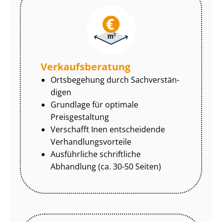
Ver­kaufs­be­ra­tung
Ortsbegehung durch Sach­ver­stän­
di­gen
Grundlage für optimale
Preisgestaltung
Verschafft Inen entscheidende
Ver­hand­lungs­vor­tei­le
Ausführliche schriftliche
Abhandlung (ca. 30-50 Seiten)