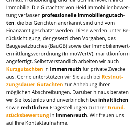
Immobilie. Die Gutachter von Heid Im­mo­bi­li­en­be­wer­
tung verfassen
professionelle Im­mo­bi­li­en­gut­ach­
ten
, die bei Gerichten anerkannt sind und vom
Finanzamt geschätzt werden. Diese werden unter Be­
rück­sich­ti­gung, der gesetzlichen Vorgaben, des
Baugesetzbuches (BauGB) sowie der Im­mo­bi­li­en­wert­
ermitt­lungs­ver­ord­nung (ImmoWertV), marktkonform
angefertigt. Selbst­ver­ständ­lich arbeiten wir auch
Kurzgutachten
in
Immenreuth
für private Zwecke
aus. Gerne unterstützen wir Sie auch bei
Rest­nut­
zungs­dau­er-Gutachten
zur Anhebung Ihrer
möglichen Abschreibungen. Darüber hinaus beraten
wir Sie kostenlos und unverbindlich bei
inhaltlichen
sowie
rechtlichen
Fragestellungen zu Ihrer
Grund­
stücks­be­wer­tung
in
Immenreuth
. Wir freuen uns
auf Ihre Kontaktaufnahme.