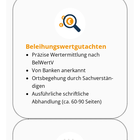
Be­lei­hungs­wert­gut­ach­ten
Präzise Wertermittlung nach
BelWertV
Von Banken anerkannt
Ortsbegehung durch Sach­ver­stän­
di­gen
Ausführliche schriftliche
Abhandlung (ca. 60-90 Seiten)