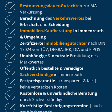
Rest­nut­zungs­dau­er-Gutachten
zur AfA-
Verkürzung
Berechnung
des
Verkehrswertes
bei
Erbschaft
und
Scheidung
Immobilien-Kaufberatung
in Immenreuth
& Umgebung
Zertifizierte
Im­mo­bi­li­en­gut­ach­ter
nach DIN
17024 von TÜV, DEKRA, IHK, DIA und EIPOS
Unabhängige
&
neutrale
Ermittlung des
Marktwertes
Öffentlich bestellte & vereidigte
Sachverständige
in Immenreuth
Fest­preis­ga­ran­tie
| transparent & fair |
keine versteckten Kosten
Kostenlose
&
unverbindliche Beratung
durch Sachverständige
Kurzfristige Be­sich­ti­gungs­ter­mi­ne
| auch
am Wochenende