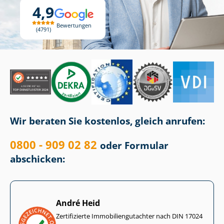
4,9
Bewertungen
4791
Wir beraten Sie kostenlos, gleich anrufen:
0800 - 909 02 82
oder Formular
abschicken:
André Heid
Zertifizierte Im­mo­bi­li­en­gut­ach­ter nach DIN 17024