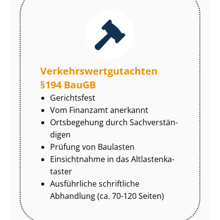
Ver­kehrs­wert­gut­ach­ten
§194 BauGB
Gerichtsfest
Vom Finanzamt anerkannt
Ortsbegehung durch Sach­ver­stän­
di­gen
Prüfung von Baulasten
Einsichtnahme in das Alt­las­ten­ka­
tas­ter
Ausführliche schriftliche
Abhandlung (ca. 70-120 Seiten)