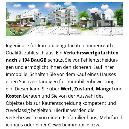
Ingenieure für Im­mo­bi­li­en­gut­ach­ten Immenreuth –
Qualität zahlt sich aus. Ein
Ver­kehrs­wert­gut­ach­ten
nach § 194 BauGB
schützt Sie vor Fehl­ent­schei­dun­
gen und ermöglicht Ihnen den sicheren Kauf Ihrer
Immobilie. Schalten Sie vor dem Kauf eines Hauses
einen Sach­ver­stän­di­gen für Im­mo­bi­li­en­be­wer­tung
ein. Dieser kann Sie über
Wert, Zustand, Mängel
und
Kosten
beraten und Sie von der Auswahl des
Objektes bis zur Kauf­ent­schei­dung kompetent und
zuverlässig begleiten. Hierfür werden die
Verkehrswerte von einem Einfamilienhaus, Mehr­fa­mi­l
i­en­haus oder einer Ge­wer­be­im­mo­bi­lie bzw.