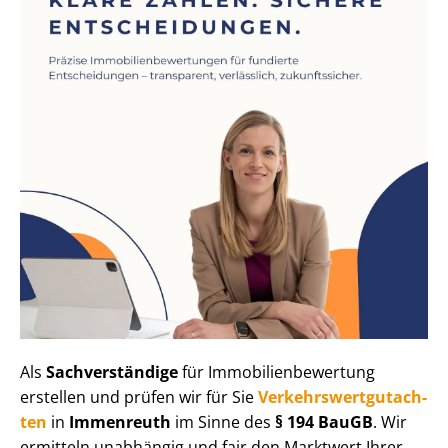
Als
Sachverständige
für Im­mo­bi­li­en­be­wer­tung
erstellen und prüfen wir für Sie
Ver­kehrs­wert­gut­ach­
ten
in
Immenreuth
im Sinne des
§ 194 BauGB
. Wir
ermitteln unabhängig und fair den Marktwert Ihrer