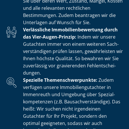
Sie über deren Wert, Zustand, Mängel, Kosten
und alle relevanten rechtlichen
Bestimmungen. Zudem beantragen wir die
Unterlagen auf Wunsch für Sie.
Verlässliche Im­mo­bi­li­en­be­wer­tung durch
das Vier-Augen-Prinzip:
Indem wir unsere
Gutachten immer von einem weiteren Sach­
ver­stän­di­gen prüfen lassen, gewährleisten wir
Ihnen höchste Qualität. So bewahren wir Sie
zuverlässig vor gravierenden Fehl­ent­schei­
dun­gen.
Spezielle The­men­schwer­punk­te:
Zudem
verfügen unsere Im­mo­bi­li­en­gut­ach­ter in
Immenreuth und Umgebung über Spe­zi­al­
kom­pe­ten­zen (z.B. Bau­sach­ver­stän­di­ge). Das
heißt: Wir suchen nicht irgendeinen
Gutachter für Ihr Projekt, sondern den
optimal geeigneten, sodass wir auch