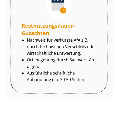
Rest­nut­zungs­dau­er-
Gutachten
Nachweis für verkürzte AfA z.B.
durch technischen Verschleiß oder
wirtschaftliche Entwertung.
Ortsbegehung durch Sach­ver­stän­
di­gen.
Ausführliche schriftliche
Abhandlung (ca. 30-50 Seiten)