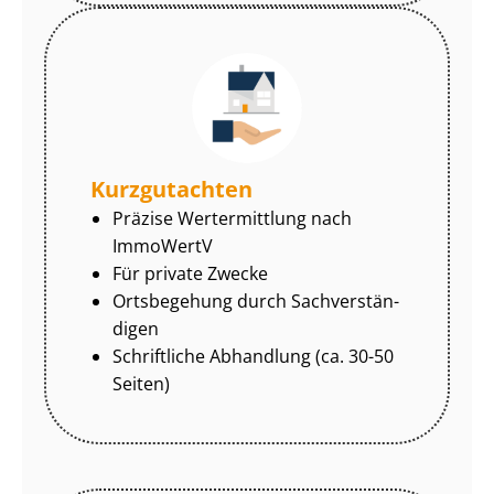
Kurzgutachten
Präzise Wertermittlung nach
ImmoWertV
Für private Zwecke
Ortsbegehung durch Sach­ver­stän­
di­gen
Schriftliche Abhandlung (ca. 30-50
Seiten)