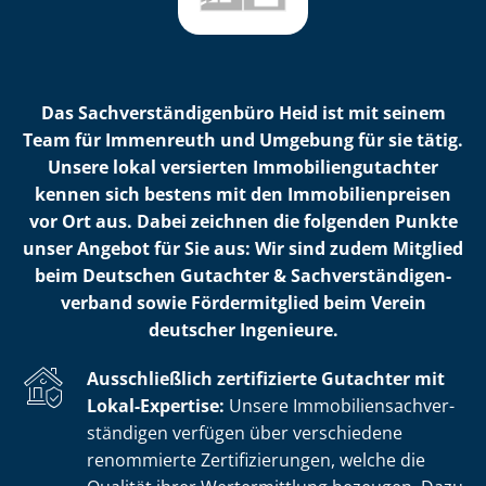
Das Sach­ver­stän­di­gen­bü­ro Heid ist mit seinem
Team für Immenreuth und Umgebung für sie tätig.
Unsere lokal versierten Im­mo­bi­li­en­gut­ach­ter
kennen sich bestens mit den Im­mo­bi­li­en­prei­sen
vor Ort aus. Dabei zeichnen die folgenden Punkte
unser Angebot für Sie aus: Wir sind zudem Mitglied
beim Deutschen Gutachter & Sach­ver­stän­di­gen­
ver­band sowie Fördermitglied beim Verein
deutscher Ingenieure.
Ausschließlich zertifizierte Gutachter mit
Lokal-Expertise:
Unsere Im­mo­bi­li­en­sach­ver­
stän­di­gen verfügen über verschiedene
renommierte Zer­ti­fi­zie­run­gen, welche die