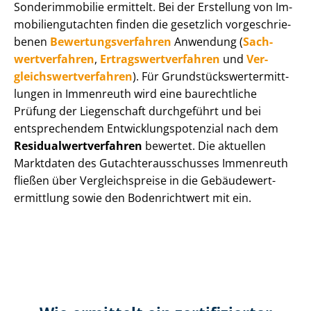
Sonderimmobilie ermittelt. Bei der Erstellung von Im­
mo­bi­li­en­gut­ach­ten finden die gesetzlich vor­ge­schrie­
be­nen
Be­wer­tungs­ver­fah­ren
Anwendung (
Sach­
wert­ver­fah­ren
,
Er­trags­wert­ver­fah­ren
und
Ver­
gleichs­wert­ver­fah­ren
). Für Grund­stücks­wert­ermitt­
lun­gen in Immenreuth wird eine baurechtliche
Prüfung der Liegenschaft durchgeführt und bei
entsprechendem Ent­wick­lungs­po­ten­zi­al nach dem
Re­si­du­al­wert­ver­fah­ren
bewertet. Die aktuellen
Marktdaten des Gut­ach­ter­aus­schus­ses Immenreuth
fließen über Ver­gleichs­prei­se in die Ge­bäu­de­wert­
ermitt­lung sowie den Bodenrichtwert mit ein.