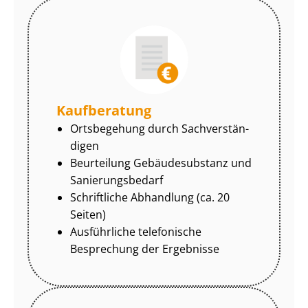
Kaufberatung
Ortsbegehung durch Sach­ver­stän­
di­gen
Beurteilung Gebäudesubstanz und
Sa­nie­rungs­be­darf
Schriftliche Abhandlung (ca. 20
Seiten)
Ausführliche telefonische
Besprechung der Ergebnisse