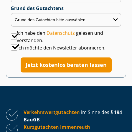
Grund des Gutachtens
Ich habe den
Datenschutz
gelesen und
verstanden.
Ich möchte den Newsletter abonnieren.
Jetzt kostenlos beraten lassen
Ver­kehrs­wert­gut­ach­ten
im Sinne des
§ 194
BauGB
Kurzgutachten Immenreuth