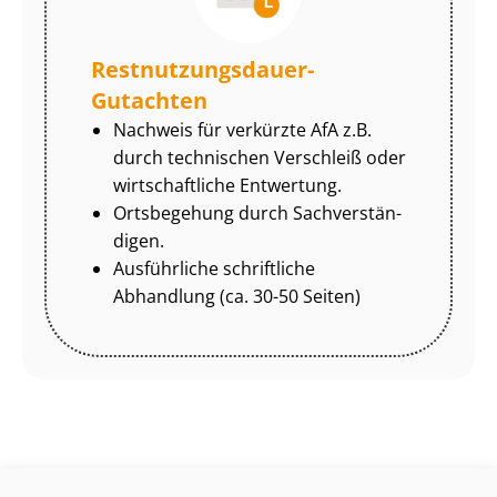
Rest­nut­zungs­dau­er-
Gutachten
Nachweis für verkürzte AfA z.B.
durch technischen Verschleiß oder
wirtschaftliche Entwertung.
Ortsbegehung durch Sach­ver­stän­
di­gen.
Ausführliche schriftliche
Abhandlung (ca. 30-50 Seiten)