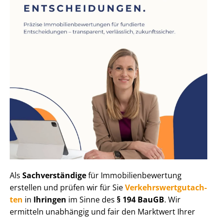
Als
Sachverständige
für Im­mo­bi­li­en­be­wer­tung
erstellen und prüfen wir für Sie
Ver­kehrs­wert­gut­ach­
ten
in
Ihringen
im Sinne des
§ 194 BauGB
. Wir
ermitteln unabhängig und fair den Marktwert Ihrer