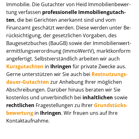
Immobilie. Die Gutachter von Heid Im­mo­bi­li­en­be­wer­
tung verfassen
professionelle Im­mo­bi­li­en­gut­ach­
ten
, die bei Gerichten anerkannt sind und vom
Finanzamt geschätzt werden. Diese werden unter Be­
rück­sich­ti­gung, der gesetzlichen Vorgaben, des
Baugesetzbuches (BauGB) sowie der Im­mo­bi­li­en­wert­
ermitt­lungs­ver­ord­nung (ImmoWertV), marktkonform
angefertigt. Selbst­ver­ständ­lich arbeiten wir auch
Kurzgutachten
in
Ihringen
für private Zwecke aus.
Gerne unterstützen wir Sie auch bei
Rest­nut­zungs­
dau­er-Gutachten
zur Anhebung Ihrer möglichen
Abschreibungen. Darüber hinaus beraten wir Sie
kostenlos und unverbindlich bei
inhaltlichen
sowie
rechtlichen
Fragestellungen zu Ihrer
Grund­stücks­
be­wer­tung
in
Ihringen
. Wir freuen uns auf Ihre
Kontaktaufnahme.