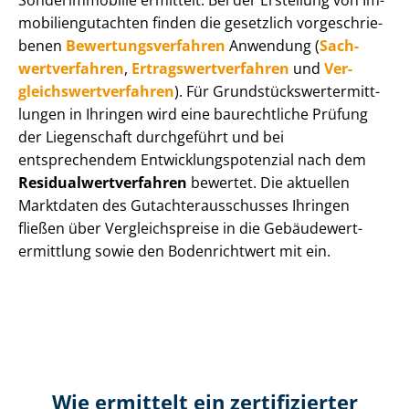
Sonderimmobilie ermittelt. Bei der Erstellung von Im­
mo­bi­li­en­gut­ach­ten finden die gesetzlich vor­ge­schrie­
be­nen
Be­wer­tungs­ver­fah­ren
Anwendung (
Sach­
wert­ver­fah­ren
,
Er­trags­wert­ver­fah­ren
und
Ver­
gleichs­wert­ver­fah­ren
). Für Grund­stücks­wert­ermitt­
lun­gen in Ihringen wird eine baurechtliche Prüfung
der Liegenschaft durchgeführt und bei
entsprechendem Ent­wick­lungs­po­ten­zi­al nach dem
Re­si­du­al­wert­ver­fah­ren
bewertet. Die aktuellen
Marktdaten des Gut­ach­ter­aus­schus­ses Ihringen
fließen über Ver­gleichs­prei­se in die Ge­bäu­de­wert­
ermitt­lung sowie den Bodenrichtwert mit ein.
Wie ermittelt ein zertifizierter