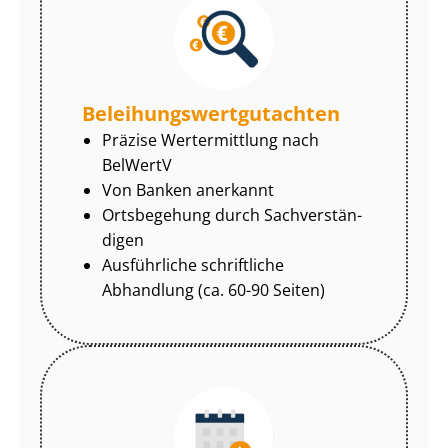
Be­lei­hungs­wert­gut­ach­ten
Präzise Wertermittlung nach
BelWertV
Von Banken anerkannt
Ortsbegehung durch Sach­ver­stän­
di­gen
Ausführliche schriftliche
Abhandlung (ca. 60-90 Seiten)