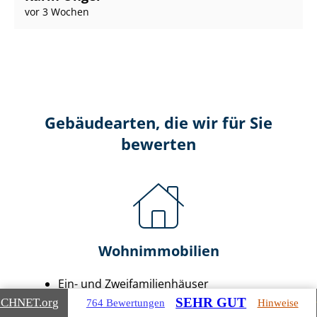
vor 3 Wochen
Gebäudearten, die wir für Sie
bewerten
Wohnimmobilien
Ein- und Zwei­fa­mi­li­en­häu­ser
Doppel- & Reihenhäuser
SEHR GUT
ICHNET
.org
764 Bewertungen
Hinweise