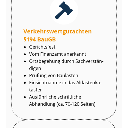
Ver­kehrs­wert­gut­ach­ten
§194 BauGB
Gerichtsfest
Vom Finanzamt anerkannt
Ortsbegehung durch Sach­ver­stän­
di­gen
Prüfung von Baulasten
Einsichtnahme in das Alt­las­ten­ka­
tas­ter
Ausführliche schriftliche
Abhandlung (ca. 70-120 Seiten)