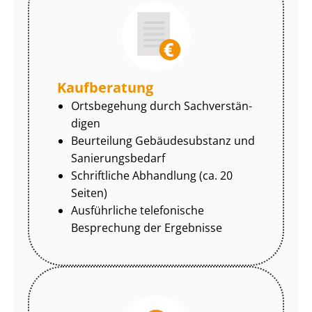
Kaufberatung
Ortsbegehung durch Sach­ver­stän­
di­gen
Beurteilung Gebäudesubstanz und
Sa­nie­rungs­be­darf
Schriftliche Abhandlung (ca. 20
Seiten)
Ausführliche telefonische
Besprechung der Ergebnisse