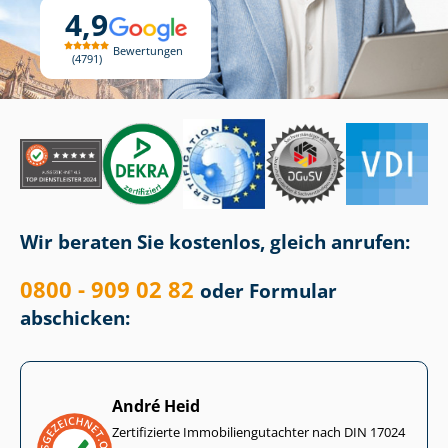
4,9
Bewertungen
4791
Wir beraten Sie kostenlos, gleich anrufen:
0800 - 909 02 82
oder Formular
abschicken:
André Heid
Zertifizierte Im­mo­bi­li­en­gut­ach­ter nach DIN 17024