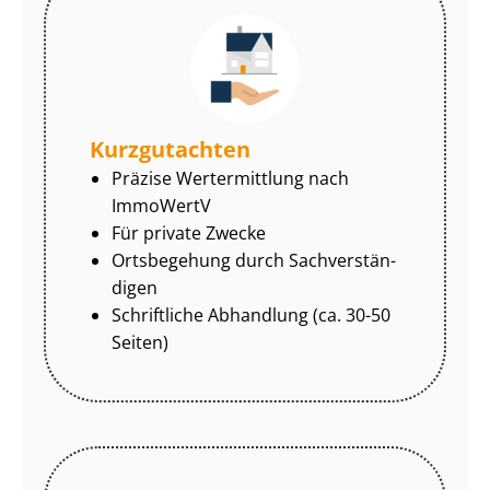
Kurzgutachten
Präzise Wertermittlung nach
ImmoWertV
Für private Zwecke
Ortsbegehung durch Sach­ver­stän­
di­gen
Schriftliche Abhandlung (ca. 30-50
Seiten)