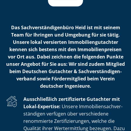
Das Sach­ver­stän­di­gen­bü­ro Heid ist mit seinem
Team für Ihringen und Umgebung für sie tätig.
Unsere lokal versierten Im­mo­bi­li­en­gut­ach­ter
kennen sich bestens mit den Im­mo­bi­li­en­prei­sen
vor Ort aus. Dabei zeichnen die folgenden Punkte
unser Angebot für Sie aus: Wir sind zudem Mitglied
beim Deutschen Gutachter & Sach­ver­stän­di­gen­
ver­band sowie Fördermitglied beim Verein
deutscher Ingenieure.
Ausschließlich zertifizierte Gutachter mit
Lokal-Expertise:
Unsere Im­mo­bi­li­en­sach­ver­
stän­di­gen verfügen über verschiedene
renommierte Zer­ti­fi­zie­run­gen, welche die
Qualität ihrer Wertermittlung bezeugen. Dazu