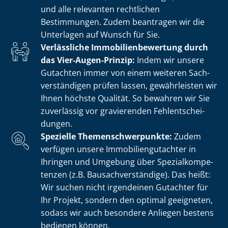
und alle relevanten rechtlichen
Bestimmungen. Zudem beantragen wir die
Unterlagen auf Wunsch für Sie.
Verlässliche Im­mo­bi­li­en­be­wer­tung durch
das Vier-Augen-Prinzip:
Indem wir unsere
Gutachten immer von einem weiteren Sach­
ver­stän­di­gen prüfen lassen, gewährleisten wir
Ihnen höchste Qualität. So bewahren wir Sie
zuverlässig vor gravierenden Fehl­ent­schei­
dun­gen.
Spezielle The­men­schwer­punk­te:
Zudem
verfügen unsere Im­mo­bi­li­en­gut­ach­ter in
Ihringen und Umgebung über Spe­zi­al­kom­pe­
ten­zen (z.B. Bau­sach­ver­stän­di­ge). Das heißt:
Wir suchen nicht irgendeinen Gutachter für
Ihr Projekt, sondern den optimal geeigneten,
sodass wir auch besondere Anliegen bestens
bedienen können.