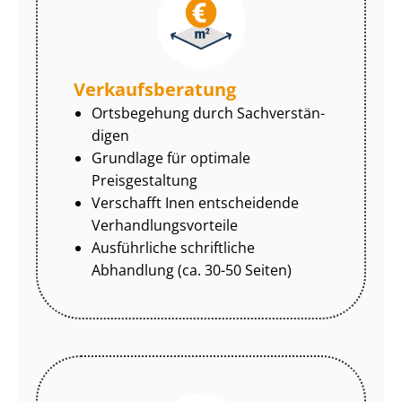
Ver­kaufs­be­ra­tung
Ortsbegehung durch Sach­ver­stän­
di­gen
Grundlage für optimale
Preisgestaltung
Verschafft Inen entscheidende
Ver­hand­lungs­vor­tei­le
Ausführliche schriftliche
Abhandlung (ca. 30-50 Seiten)