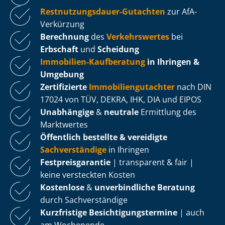
Rest­nut­zungs­dau­er-Gutachten
zur AfA-
Verkürzung
Berechnung
des
Verkehrswertes
bei
Erbschaft
und
Scheidung
Immobilien-Kaufberatung
in Ihringen &
Umgebung
Zertifizierte
Im­mo­bi­li­en­gut­ach­ter
nach DIN
17024 von TÜV, DEKRA, IHK, DIA und EIPOS
Unabhängige
&
neutrale
Ermittlung des
Marktwertes
Öffentlich bestellte & vereidigte
Sachverständige
in Ihringen
Fest­preis­ga­ran­tie
| transparent & fair |
keine versteckten Kosten
Kostenlose
&
unverbindliche Beratung
durch Sachverständige
Kurzfristige Be­sich­ti­gungs­ter­mi­ne
| auch
am Wochenende