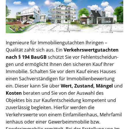
Ingenieure für Im­mo­bi­li­en­gut­ach­ten Ihringen –
Qualität zahlt sich aus. Ein
Ver­kehrs­wert­gut­ach­ten
nach § 194 BauGB
schützt Sie vor Fehl­ent­schei­dun­
gen und ermöglicht Ihnen den sicheren Kauf Ihrer
Immobilie. Schalten Sie vor dem Kauf eines Hauses
einen Sach­ver­stän­di­gen für Im­mo­bi­li­en­be­wer­tung
ein. Dieser kann Sie über
Wert, Zustand, Mängel
und
Kosten
beraten und Sie von der Auswahl des
Objektes bis zur Kauf­ent­schei­dung kompetent und
zuverlässig begleiten. Hierfür werden die
Verkehrswerte von einem Einfamilienhaus, Mehr­fa­mi­l
i­en­haus oder einer Ge­wer­be­im­mo­bi­lie bzw.