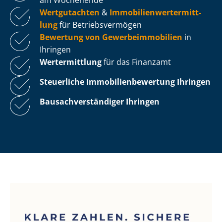
Wertgutachten
&
Im­mo­bi­li­en­wert­ermitt­
lung
für Be­triebs­ver­mö­gen
Bewertung von Ge­wer­be­im­mo­bi­li­en
in
Ihringen
Wertermittlung
für das Finanzamt
Steuerliche Im­mo­bi­li­en­be­wer­tung
Ihringen
Bau­sach­ver­stän­di­ger Ihringen