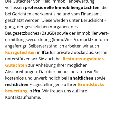
Die Gutachter von Heid Im­mo­bi­li­en­be­wer­tung
verfassen
professionelle Im­mo­bi­li­en­gut­ach­ten
, die
bei Gerichten anerkannt sind und vom Finanzamt
geschätzt werden. Diese werden unter Be­rück­sich­ti­
gung, der gesetzlichen Vorgaben, des
Baugesetzbuches (BauGB) sowie der Im­mo­bi­li­en­wert­
ermitt­lungs­ver­ord­nung (ImmoWertV), marktkonform
angefertigt. Selbst­ver­ständ­lich arbeiten wir auch
Kurzgutachten
in
Ifta
für private Zwecke aus. Gerne
unterstützen wir Sie auch bei
Rest­nut­zungs­dau­er-
Gutachten
zur Anhebung Ihrer möglichen
Abschreibungen. Darüber hinaus beraten wir Sie
kostenlos und unverbindlich bei
inhaltlichen
sowie
rechtlichen
Fragestellungen zu Ihrer
Grund­stücks­
be­wer­tung
in
Ifta
. Wir freuen uns auf Ihre
Kontaktaufnahme.