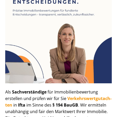
Als
Sachverständige
für Im­mo­bi­li­en­be­wer­tung
erstellen und prüfen wir für Sie
Ver­kehrs­wert­gut­ach­
ten
in
Ifta
im Sinne des
§ 194 BauGB
. Wir ermitteln
unabhängig und fair den Marktwert Ihrer Immobilie.