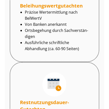
Be­lei­hungs­wert­gut­ach­ten
Präzise Wertermittlung nach
BelWertV
Von Banken anerkannt
Ortsbegehung durch Sach­ver­stän­
di­gen
Ausführliche schriftliche
Abhandlung (ca. 60-90 Seiten)
Rest­nut­zungs­dau­er-