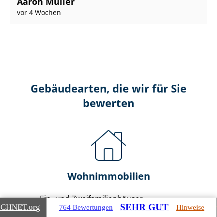
Aaron Müller
vor 4 Wochen
Gebäudearten, die wir für Sie
bewerten
Wohnimmobilien
Ein- und Zwei­fa­mi­li­en­häu­ser
SEHR GUT
ICHNET
.org
764 Bewertungen
Hinweise
Doppel- & Reihenhäuser