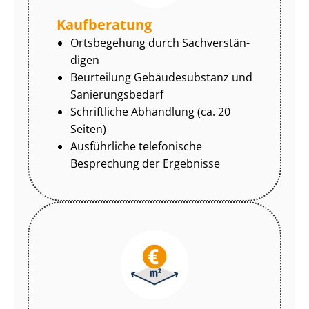
Kaufberatung
Ortsbegehung durch Sach­ver­stän­
di­gen
Beurteilung Gebäudesubstanz und
Sa­nie­rungs­be­darf
Schriftliche Abhandlung (ca. 20
Seiten)
Ausführliche telefonische
Besprechung der Ergebnisse