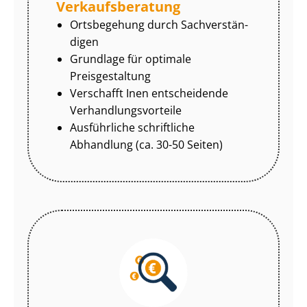
Ver­kaufs­be­ra­tung
Ortsbegehung durch Sach­ver­stän­
di­gen
Grundlage für optimale
Preisgestaltung
Verschafft Inen entscheidende
Ver­hand­lungs­vor­tei­le
Ausführliche schriftliche
Abhandlung (ca. 30-50 Seiten)