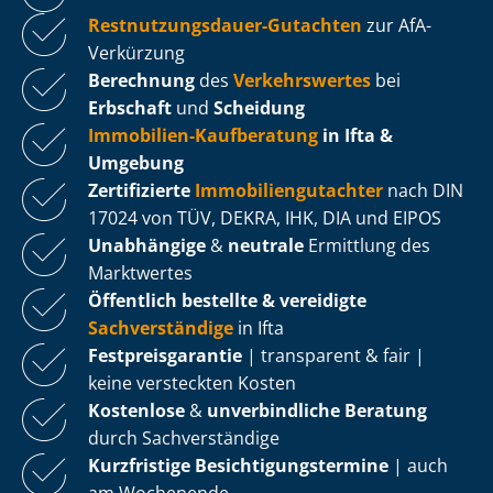
Rest­nut­zungs­dau­er-Gutachten
zur AfA-
Verkürzung
Berechnung
des
Verkehrswertes
bei
Erbschaft
und
Scheidung
Immobilien-Kaufberatung
in Ifta &
Umgebung
Zertifizierte
Im­mo­bi­li­en­gut­ach­ter
nach DIN
17024 von TÜV, DEKRA, IHK, DIA und EIPOS
Unabhängige
&
neutrale
Ermittlung des
Marktwertes
Öffentlich bestellte & vereidigte
Sachverständige
in Ifta
Fest­preis­ga­ran­tie
| transparent & fair |
keine versteckten Kosten
Kostenlose
&
unverbindliche Beratung
durch Sachverständige
Kurzfristige Be­sich­ti­gungs­ter­mi­ne
| auch
am Wochenende