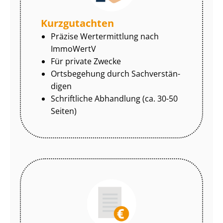
Kurzgutachten
Präzise Wertermittlung nach
ImmoWertV
Für private Zwecke
Ortsbegehung durch Sach­ver­stän­
di­gen
Schriftliche Abhandlung (ca. 30-50
Seiten)