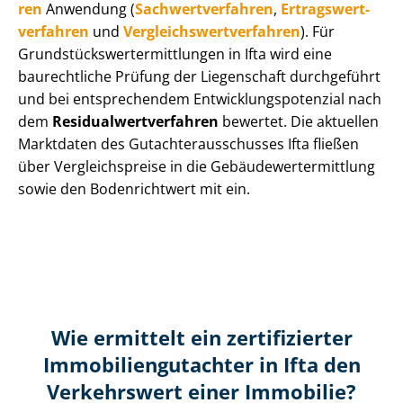
ren
Anwendung (
Sach­wert­ver­fah­ren
,
Er­trags­wert­
ver­fah­ren
und
Ver­gleichs­wert­ver­fah­ren
). Für
Grund­stücks­wert­ermitt­lun­gen in Ifta wird eine
baurechtliche Prüfung der Liegenschaft durchgeführt
und bei entsprechendem Ent­wick­lungs­po­ten­zi­al nach
dem
Re­si­du­al­wert­ver­fah­ren
bewertet. Die aktuellen
Marktdaten des Gut­ach­ter­aus­schus­ses Ifta fließen
über Ver­gleichs­prei­se in die Ge­bäu­de­wert­ermitt­lung
sowie den Bodenrichtwert mit ein.
Wie ermittelt ein zertifizierter
Immobilien­gutachter in Ifta den
Verkehrswert einer Immobilie?