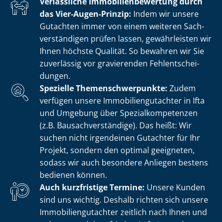
Verlässliche Im­mo­bi­li­en­be­wer­tung durch
das Vier-Augen-Prinzip:
Indem wir unsere
Gutachten immer von einem weiteren Sach­
ver­stän­di­gen prüfen lassen, gewährleisten wir
Ihnen höchste Qualität. So bewahren wir Sie
zuverlässig vor gravierenden Fehl­ent­schei­
dun­gen.
Spezielle The­men­schwer­punk­te:
Zudem
verfügen unsere Im­mo­bi­li­en­gut­ach­ter in Ifta
und Umgebung über Spe­zi­al­kom­pe­ten­zen
(z.B. Bau­sach­ver­stän­di­ge). Das heißt: Wir
suchen nicht irgendeinen Gutachter für Ihr
Projekt, sondern den optimal geeigneten,
sodass wir auch besondere Anliegen bestens
bedienen können.
Auch kurzfristige Termine:
Unsere Kunden
sind uns wichtig. Deshalb richten sich unsere
Im­mo­bi­li­en­gut­ach­ter zeitlich nach Ihnen und