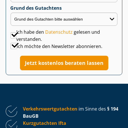
Grund des Gutachtens
Ich habe den
Datenschutz
gelesen und
verstanden.
Ich möchte den Newsletter abonnieren.
Jetzt kostenlos beraten lassen
Ver­kehrs­wert­gut­ach­ten
im Sinne des
§ 194
BauGB
Kurzgutachten Ifta