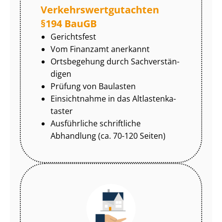
Ver­kehrs­wert­gut­ach­ten
§194 BauGB
Gerichtsfest
Vom Finanzamt anerkannt
Ortsbegehung durch Sach­ver­stän­
di­gen
Prüfung von Baulasten
Einsichtnahme in das Alt­las­ten­ka­
tas­ter
Ausführliche schriftliche
Abhandlung (ca. 70-120 Seiten)