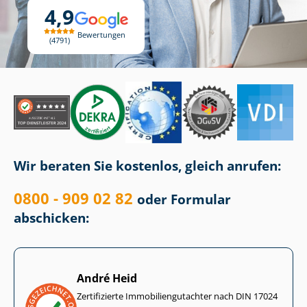
4,9
Bewertungen
4791
Wir beraten Sie kostenlos, gleich anrufen:
0800 - 909 02 82
oder Formular
abschicken:
André Heid
Zertifizierte Im­mo­bi­li­en­gut­ach­ter nach DIN 17024