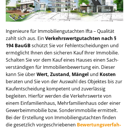
Ingenieure für Im­mo­bi­li­en­gut­ach­ten Ifta – Qualität
zahlt sich aus. Ein
Ver­kehrs­wert­gut­ach­ten nach §
194 BauGB
schützt Sie vor Fehl­ent­schei­dun­gen und
ermöglicht Ihnen den sicheren Kauf Ihrer Immobilie.
Schalten Sie vor dem Kauf eines Hauses einen Sach­
ver­stän­di­gen für Im­mo­bi­li­en­be­wer­tung ein. Dieser
kann Sie über
Wert, Zustand, Mängel
und
Kosten
beraten und Sie von der Auswahl des Objektes bis zur
Kauf­ent­schei­dung kompetent und zuverlässig
begleiten. Hierfür werden die Verkehrswerte von
einem Einfamilienhaus, Mehr­fa­mi­li­en­haus oder einer
Ge­wer­be­im­mo­bi­lie bzw. Sonderimmobilie ermittelt.
Bei der Erstellung von Im­mo­bi­li­en­gut­ach­ten finden
die gesetzlich vor­ge­schrie­be­nen
Be­wer­tungs­ver­fah­