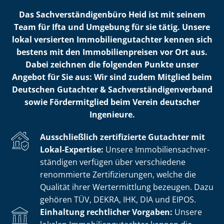
Das Sach­ver­stän­di­gen­bü­ro Heid ist mit seinem
Team für Ifta und Umgebung für sie tätig. Unsere
lokal versierten Im­mo­bi­li­en­gut­ach­ter kennen sich
bestens mit den Im­mo­bi­li­en­prei­sen vor Ort aus.
Dabei zeichnen die folgenden Punkte unser
Angebot für Sie aus: Wir sind zudem Mitglied beim
Deutschen Gutachter & Sach­ver­stän­di­gen­ver­band
sowie Fördermitglied beim Verein deutscher
Ingenieure.
Ausschließlich zertifizierte Gutachter mit
Lokal-Expertise:
Unsere Im­mo­bi­li­en­sach­ver­
stän­di­gen verfügen über verschiedene
renommierte Zer­ti­fi­zie­run­gen, welche die
Qualität ihrer Wertermittlung bezeugen. Dazu
gehören TÜV, DEKRA, IHK, DIA und EIPOS.
Einhaltung rechtlicher Vorgaben:
Unsere