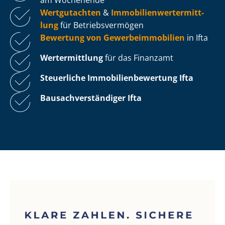
Wertgutachten
&
Im­mo­bi­li­en­wert­ermitt­
lung
für Be­triebs­ver­mö­gen
Bewertung von Ge­wer­be­im­mo­bi­li­en
in Ifta
Wertermittlung
für das Finanzamt
Steuerliche Im­mo­bi­li­en­be­wer­tung
Ifta
Bau­sach­ver­stän­di­ger Ifta