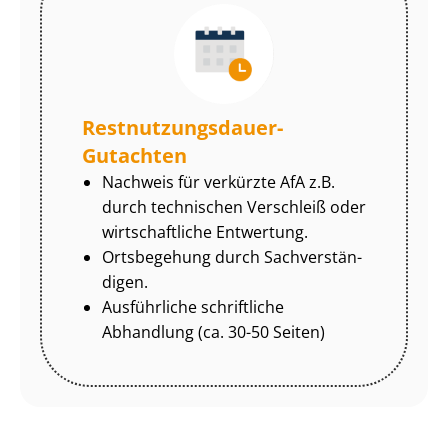
Rest­nut­zungs­dau­er-
Gutachten
Nachweis für verkürzte AfA z.B.
durch technischen Verschleiß oder
wirtschaftliche Entwertung.
Ortsbegehung durch Sach­ver­stän­
di­gen.
Ausführliche schriftliche
Abhandlung (ca. 30-50 Seiten)