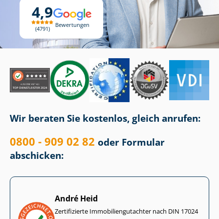
4,9
Bewertungen
4791
Wir beraten Sie kostenlos, gleich anrufen:
0800 - 909 02 82
oder Formular
abschicken:
André Heid
Zertifizierte Im­mo­bi­li­en­gut­ach­ter nach DIN 17024