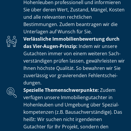
Hohenleuben professionell und informieren
Sie über deren Wert, Zustand, Mängel, Kosten
und alle relevanten rechtlichen
Bestimmungen. Zudem beantragen wir die
Unterlagen auf Wunsch für Sie.
Verlässliche Im­mo­bi­li­en­be­wer­tung durch
das Vier-Augen-Prinzip:
Indem wir unsere
Gutachten immer von einem weiteren Sach­
ver­stän­di­gen prüfen lassen, gewährleisten wir
Ihnen höchste Qualität. So bewahren wir Sie
zuverlässig vor gravierenden Fehl­ent­schei­
dun­gen.
Spezielle The­men­schwer­punk­te:
Zudem
verfügen unsere Im­mo­bi­li­en­gut­ach­ter in
Hohenleuben und Umgebung über Spe­zi­al­
kom­pe­ten­zen (z.B. Bau­sach­ver­stän­di­ge). Das
heißt: Wir suchen nicht irgendeinen
Gutachter für Ihr Projekt, sondern den