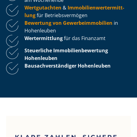
Wertgutachten
&
Im­mo­bi­li­en­wert­ermitt­
lung
für Be­triebs­ver­mö­gen
Bewertung von Ge­wer­be­im­mo­bi­li­en
in
Hohenleuben
Wertermittlung
für das Finanzamt
Steuerliche Im­mo­bi­li­en­be­wer­tung
Hohenleuben
Bau­sach­ver­stän­di­ger Hohenleuben