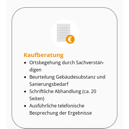
Kaufberatung
Ortsbegehung durch Sach­ver­stän­
di­gen
Beurteilung Gebäudesubstanz und
Sa­nie­rungs­be­darf
Schriftliche Abhandlung (ca. 20
Seiten)
Ausführliche telefonische
Besprechung der Ergebnisse