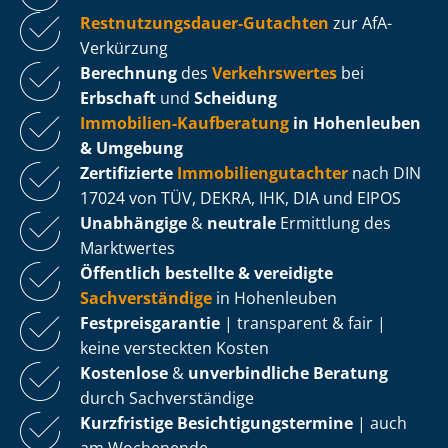
Rest­nut­zungs­dau­er-Gutachten
zur AfA-
Verkürzung
Berechnung
des
Verkehrswertes
bei
Erbschaft
und
Scheidung
Immobilien-Kaufberatung
in Hohenleuben
& Umgebung
Zertifizierte
Im­mo­bi­li­en­gut­ach­ter
nach DIN
17024 von TÜV, DEKRA, IHK, DIA und EIPOS
Unabhängige
&
neutrale
Ermittlung des
Marktwertes
Öffentlich bestellte & vereidigte
Sachverständige
in Hohenleuben
Fest­preis­ga­ran­tie
| transparent & fair |
keine versteckten Kosten
Kostenlose
&
unverbindliche Beratung
durch Sachverständige
Kurzfristige Be­sich­ti­gungs­ter­mi­ne
| auch
am Wochenende