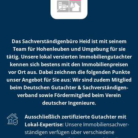
Das Sach­ver­stän­di­gen­bü­ro Heid ist mit seinem
Team für Hohenleuben und Umgebung für sie
tätig. Unsere lokal versierten Im­mo­bi­li­en­gut­ach­ter
kennen sich bestens mit den Im­mo­bi­li­en­prei­sen
vor Ort aus. Dabei zeichnen die folgenden Punkte
unser Angebot für Sie aus: Wir sind zudem Mitglied
beim Deutschen Gutachter & Sach­ver­stän­di­gen­
ver­band sowie Fördermitglied beim Verein
deutscher Ingenieure.
Ausschließlich zertifizierte Gutachter mit
Lokal-Expertise:
Unsere Im­mo­bi­li­en­sach­ver­
stän­di­gen verfügen über verschiedene