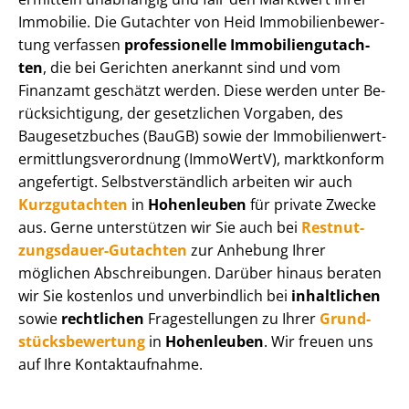
Immobilie. Die Gutachter von Heid Im­mo­bi­li­en­be­wer­
tung verfassen
professionelle Im­mo­bi­li­en­gut­ach­
ten
, die bei Gerichten anerkannt sind und vom
Finanzamt geschätzt werden. Diese werden unter Be­
rück­sich­ti­gung, der gesetzlichen Vorgaben, des
Baugesetzbuches (BauGB) sowie der Im­mo­bi­li­en­wert­
ermitt­lungs­ver­ord­nung (ImmoWertV), marktkonform
angefertigt. Selbst­ver­ständ­lich arbeiten wir auch
Kurzgutachten
in
Hohenleuben
für private Zwecke
aus. Gerne unterstützen wir Sie auch bei
Rest­nut­
zungs­dau­er-Gutachten
zur Anhebung Ihrer
möglichen Abschreibungen. Darüber hinaus beraten
wir Sie kostenlos und unverbindlich bei
inhaltlichen
sowie
rechtlichen
Fragestellungen zu Ihrer
Grund­
stücks­be­wer­tung
in
Hohenleuben
. Wir freuen uns
auf Ihre Kontaktaufnahme.