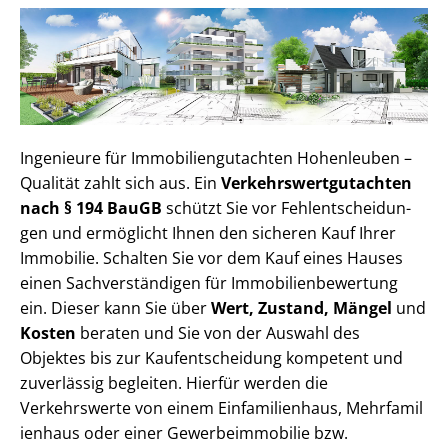
Ingenieure für Im­mo­bi­li­en­gut­ach­ten Hohenleuben –
Qualität zahlt sich aus. Ein
Ver­kehrs­wert­gut­ach­ten
nach § 194 BauGB
schützt Sie vor Fehl­ent­schei­dun­
gen und ermöglicht Ihnen den sicheren Kauf Ihrer
Immobilie. Schalten Sie vor dem Kauf eines Hauses
einen Sach­ver­stän­di­gen für Im­mo­bi­li­en­be­wer­tung
ein. Dieser kann Sie über
Wert, Zustand, Mängel
und
Kosten
beraten und Sie von der Auswahl des
Objektes bis zur Kauf­ent­schei­dung kompetent und
zuverlässig begleiten. Hierfür werden die
Verkehrswerte von einem Einfamilienhaus, Mehr­fa­mi­l
i­en­haus oder einer Ge­wer­be­im­mo­bi­lie bzw.