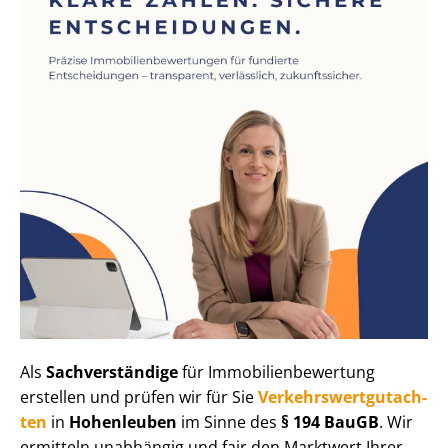
Als
Sachverständige
für Im­mo­bi­li­en­be­wer­tung
erstellen und prüfen wir für Sie
Ver­kehrs­wert­gut­ach­
ten
in
Hohenleuben
im Sinne des
§ 194 BauGB
. Wir
ermitteln unabhängig und fair den Marktwert Ihrer