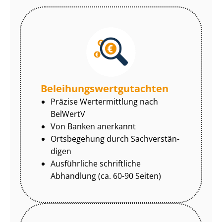
Be­lei­hungs­wert­gut­ach­ten
Präzise Wertermittlung nach
BelWertV
Von Banken anerkannt
Ortsbegehung durch Sach­ver­stän­
di­gen
Ausführliche schriftliche
Abhandlung (ca. 60-90 Seiten)