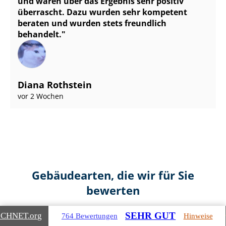
und waren über das Ergebnis sehr positiv
überrascht. Dazu wurden sehr kompetent
beraten und wurden stets freundlich
behandelt.
Diana Rothstein
vor 2 Wochen
Gebäudearten, die wir für Sie
bewerten
SEHR GUT
ICHNET
.org
764 Bewertungen
Hinweise