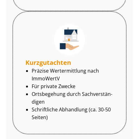
Kurzgutachten
Präzise Wertermittlung nach
ImmoWertV
Für private Zwecke
Ortsbegehung durch Sach­ver­stän­
di­gen
Schriftliche Abhandlung (ca. 30-50
Seiten)