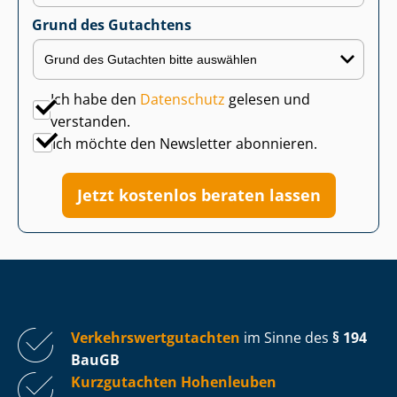
Grund des Gutachtens
Ich habe den
Datenschutz
gelesen und
verstanden.
Ich möchte den Newsletter abonnieren.
Jetzt kostenlos beraten lassen
Ver­kehrs­wert­gut­ach­ten
im Sinne des
§ 194
BauGB
Kurzgutachten Hohenleuben