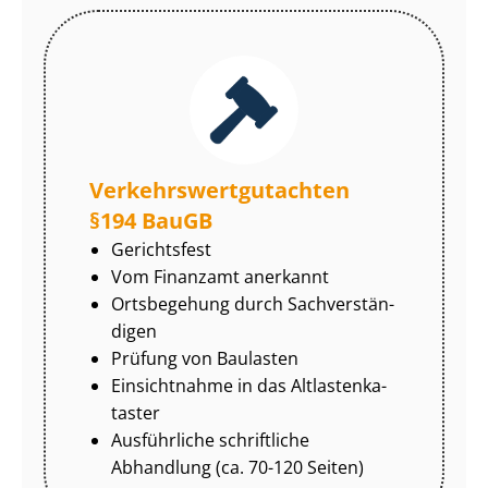
Ver­kehrs­wert­gut­ach­ten
§194 BauGB
Gerichtsfest
Vom Finanzamt anerkannt
Ortsbegehung durch Sach­ver­stän­
di­gen
Prüfung von Baulasten
Einsichtnahme in das Alt­las­ten­ka­
tas­ter
Ausführliche schriftliche
Abhandlung (ca. 70-120 Seiten)