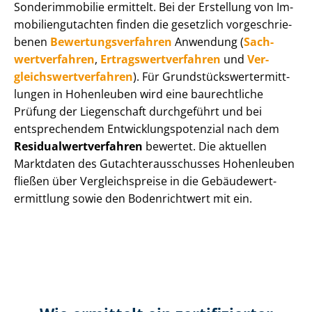
Sonderimmobilie ermittelt. Bei der Erstellung von Im­
mo­bi­li­en­gut­ach­ten finden die gesetzlich vor­ge­schrie­
be­nen
Be­wer­tungs­ver­fah­ren
Anwendung (
Sach­
wert­ver­fah­ren
,
Er­trags­wert­ver­fah­ren
und
Ver­
gleichs­wert­ver­fah­ren
). Für Grund­stücks­wert­ermitt­
lun­gen in Hohenleuben wird eine baurechtliche
Prüfung der Liegenschaft durchgeführt und bei
entsprechendem Ent­wick­lungs­po­ten­zi­al nach dem
Re­si­du­al­wert­ver­fah­ren
bewertet. Die aktuellen
Marktdaten des Gut­ach­ter­aus­schus­ses Hohenleuben
fließen über Ver­gleichs­prei­se in die Ge­bäu­de­wert­
ermitt­lung sowie den Bodenrichtwert mit ein.