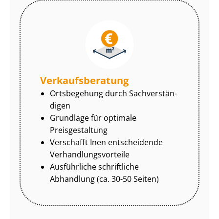
Ver­kaufs­be­ra­tung
Ortsbegehung durch Sach­ver­stän­
di­gen
Grundlage für optimale
Preisgestaltung
Verschafft Inen entscheidende
Ver­hand­lungs­vor­tei­le
Ausführliche schriftliche
Abhandlung (ca. 30-50 Seiten)