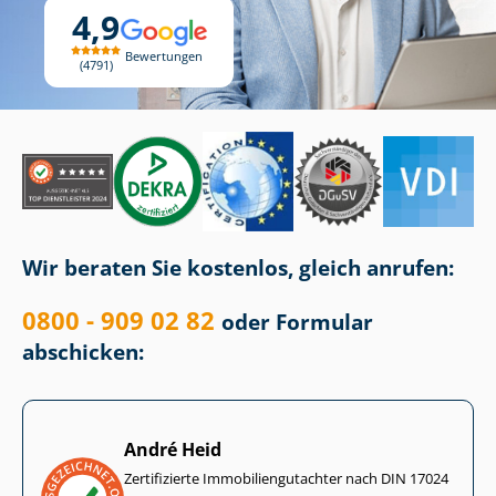
4,9
Bewertungen
4791
Wir beraten Sie kostenlos, gleich anrufen:
0800 - 909 02 82
oder Formular
abschicken:
André Heid
Zertifizierte Im­mo­bi­li­en­gut­ach­ter nach DIN 17024