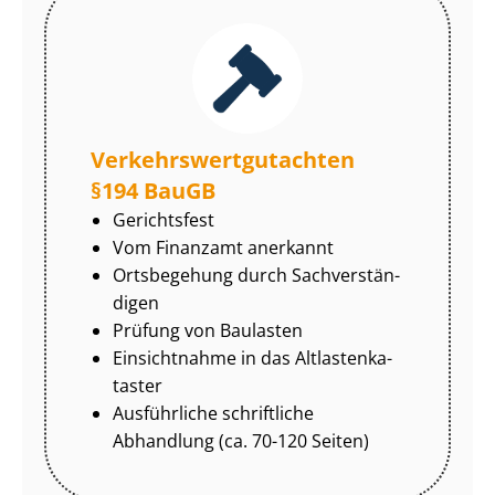
Ver­kehrs­wert­gut­ach­ten
§194 BauGB
Gerichtsfest
Vom Finanzamt anerkannt
Ortsbegehung durch Sach­ver­stän­
di­gen
Prüfung von Baulasten
Einsichtnahme in das Alt­las­ten­ka­
tas­ter
Ausführliche schriftliche
Abhandlung (ca. 70-120 Seiten)