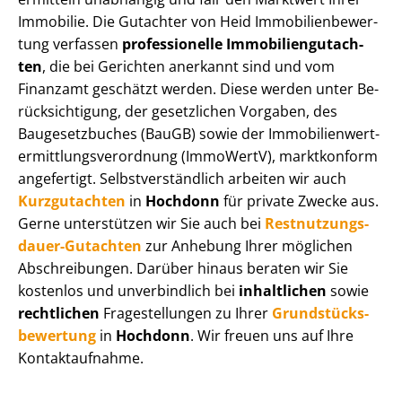
Immobilie. Die Gutachter von Heid Im­mo­bi­li­en­be­wer­
tung verfassen
professionelle Im­mo­bi­li­en­gut­ach­
ten
, die bei Gerichten anerkannt sind und vom
Finanzamt geschätzt werden. Diese werden unter Be­
rück­sich­ti­gung, der gesetzlichen Vorgaben, des
Baugesetzbuches (BauGB) sowie der Im­mo­bi­li­en­wert­
ermitt­lungs­ver­ord­nung (ImmoWertV), marktkonform
angefertigt. Selbst­ver­ständ­lich arbeiten wir auch
Kurzgutachten
in
Hochdonn
für private Zwecke aus.
Gerne unterstützen wir Sie auch bei
Rest­nut­zungs­
dau­er-Gutachten
zur Anhebung Ihrer möglichen
Abschreibungen. Darüber hinaus beraten wir Sie
kostenlos und unverbindlich bei
inhaltlichen
sowie
rechtlichen
Fragestellungen zu Ihrer
Grund­stücks­
be­wer­tung
in
Hochdonn
. Wir freuen uns auf Ihre
Kontaktaufnahme.