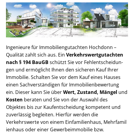
Ingenieure für Im­mo­bi­li­en­gut­ach­ten Hochdonn –
Qualität zahlt sich aus. Ein
Ver­kehrs­wert­gut­ach­ten
nach § 194 BauGB
schützt Sie vor Fehl­ent­schei­dun­
gen und ermöglicht Ihnen den sicheren Kauf Ihrer
Immobilie. Schalten Sie vor dem Kauf eines Hauses
einen Sach­ver­stän­di­gen für Im­mo­bi­li­en­be­wer­tung
ein. Dieser kann Sie über
Wert, Zustand, Mängel
und
Kosten
beraten und Sie von der Auswahl des
Objektes bis zur Kauf­ent­schei­dung kompetent und
zuverlässig begleiten. Hierfür werden die
Verkehrswerte von einem Einfamilienhaus, Mehr­fa­mi­l
i­en­haus oder einer Ge­wer­be­im­mo­bi­lie bzw.