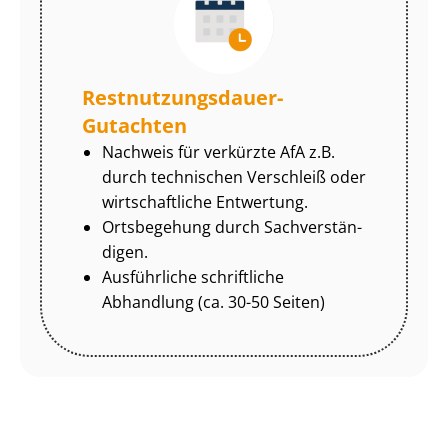
Rest­nut­zungs­dau­er-
Gutachten
Nachweis für verkürzte AfA z.B.
durch technischen Verschleiß oder
wirtschaftliche Entwertung.
Ortsbegehung durch Sach­ver­stän­
di­gen.
Ausführliche schriftliche
Abhandlung (ca. 30-50 Seiten)