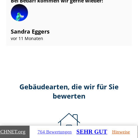
Bei Bedarf kommen wir gerne wieder!
Sandra Eggers
vor 11 Monaten
Gebäudearten, die wir für Sie
bewerten
SEHR GUT
ICHNET
.org
764 Bewertungen
Hinweise