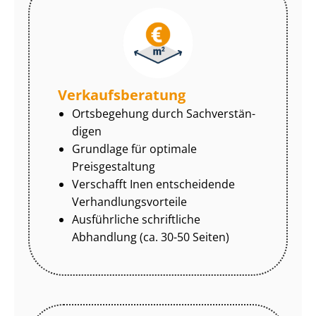
Ver­kaufs­be­ra­tung
Ortsbegehung durch Sach­ver­stän­
di­gen
Grundlage für optimale
Preisgestaltung
Verschafft Inen entscheidende
Ver­hand­lungs­vor­tei­le
Ausführliche schriftliche
Abhandlung (ca. 30-50 Seiten)