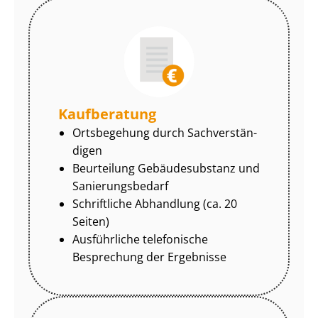
Kaufberatung
Ortsbegehung durch Sach­ver­stän­
di­gen
Beurteilung Gebäudesubstanz und
Sa­nie­rungs­be­darf
Schriftliche Abhandlung (ca. 20
Seiten)
Ausführliche telefonische
Besprechung der Ergebnisse