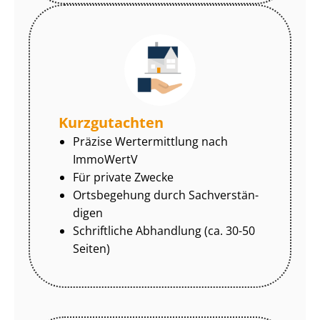
Kurzgutachten
Präzise Wertermittlung nach
ImmoWertV
Für private Zwecke
Ortsbegehung durch Sach­ver­stän­
di­gen
Schriftliche Abhandlung (ca. 30-50
Seiten)