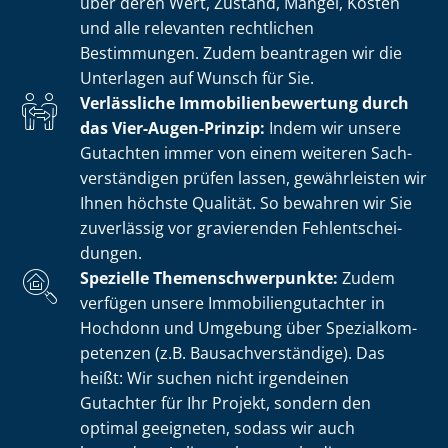
über deren Wert, Zustand, Mängel, Kosten
und alle relevanten rechtlichen
Bestimmungen. Zudem beantragen wir die
Unterlagen auf Wunsch für Sie.
Verlässliche Im­mo­bi­li­en­be­wer­tung durch
das Vier-Augen-Prinzip:
Indem wir unsere
Gutachten immer von einem weiteren Sach­
ver­stän­di­gen prüfen lassen, gewährleisten wir
Ihnen höchste Qualität. So bewahren wir Sie
zuverlässig vor gravierenden Fehl­ent­schei­
dun­gen.
Spezielle The­men­schwer­punk­te:
Zudem
verfügen unsere Im­mo­bi­li­en­gut­ach­ter in
Hochdonn und Umgebung über Spe­zi­al­kom­
pe­ten­zen (z.B. Bau­sach­ver­stän­di­ge). Das
heißt: Wir suchen nicht irgendeinen
Gutachter für Ihr Projekt, sondern den
optimal geeigneten, sodass wir auch