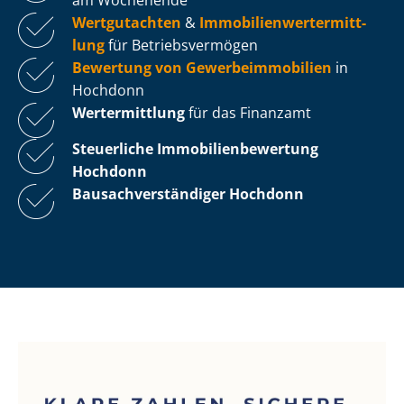
Wertgutachten
&
Im­mo­bi­li­en­wert­ermitt­
lung
für Be­triebs­ver­mö­gen
Bewertung von Ge­wer­be­im­mo­bi­li­en
in
Hochdonn
Wertermittlung
für das Finanzamt
Steuerliche Im­mo­bi­li­en­be­wer­tung
Hochdonn
Bau­sach­ver­stän­di­ger Hochdonn