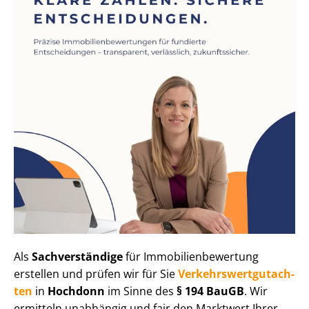
Als
Sachverständige
für Im­mo­bi­li­en­be­wer­tung
erstellen und prüfen wir für Sie
Ver­kehrs­wert­gut­ach­
ten
in
Hochdonn
im Sinne des
§ 194 BauGB
. Wir
ermitteln unabhängig und fair den Marktwert Ihrer