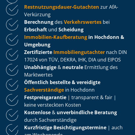
Rest­nut­zungs­dau­er-Gutachten
zur AfA-
Verkürzung
Berechnung
des
Verkehrswertes
bei
Erbschaft
und
Scheidung
Immobilien-Kaufberatung
in Hochdonn &
Umgebung
Zertifizierte
Im­mo­bi­li­en­gut­ach­ter
nach DIN
17024 von TÜV, DEKRA, IHK, DIA und EIPOS
Unabhängige
&
neutrale
Ermittlung des
Marktwertes
Öffentlich bestellte & vereidigte
Sachverständige
in Hochdonn
Fest­preis­ga­ran­tie
| transparent & fair |
keine versteckten Kosten
Kostenlose
&
unverbindliche Beratung
durch Sachverständige
Kurzfristige Be­sich­ti­gungs­ter­mi­ne
| auch
am Wochenende