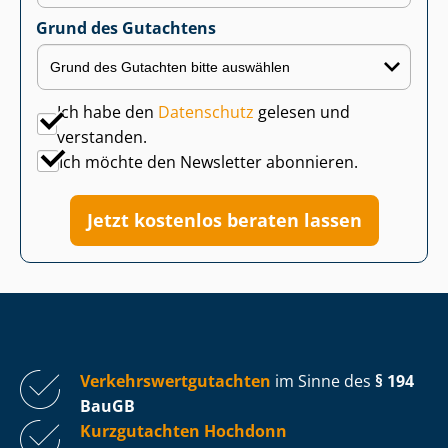
Grund des Gutachtens
Ich habe den
Datenschutz
gelesen und
verstanden.
Ich möchte den Newsletter abonnieren.
Jetzt kostenlos beraten lassen
Ver­kehrs­wert­gut­ach­ten
im Sinne des
§ 194
BauGB
Kurzgutachten Hochdonn