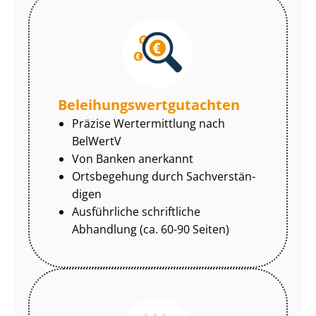
Be­lei­hungs­wert­gut­ach­ten
Präzise Wertermittlung nach
BelWertV
Von Banken anerkannt
Ortsbegehung durch Sach­ver­stän­
di­gen
Ausführliche schriftliche
Abhandlung (ca. 60-90 Seiten)