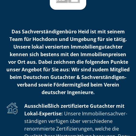
Das Sach­ver­stän­di­gen­bü­ro Heid ist mit seinem
Team für Hochdonn und Umgebung für sie tätig.
Unsere lokal versierten Im­mo­bi­li­en­gut­ach­ter
kennen sich bestens mit den Im­mo­bi­li­en­prei­sen
vor Ort aus. Dabei zeichnen die folgenden Punkte
unser Angebot für Sie aus: Wir sind zudem Mitglied
beim Deutschen Gutachter & Sach­ver­stän­di­gen­
ver­band sowie Fördermitglied beim Verein
deutscher Ingenieure.
Ausschließlich zertifizierte Gutachter mit
Lokal-Expertise:
Unsere Im­mo­bi­li­en­sach­ver­
stän­di­gen verfügen über verschiedene
renommierte Zer­ti­fi­zie­run­gen, welche die