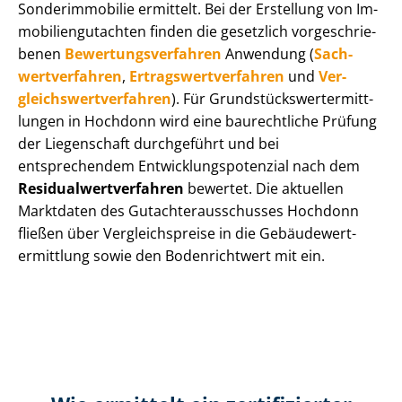
Sonderimmobilie ermittelt. Bei der Erstellung von Im­
mo­bi­li­en­gut­ach­ten finden die gesetzlich vor­ge­schrie­
be­nen
Be­wer­tungs­ver­fah­ren
Anwendung (
Sach­
wert­ver­fah­ren
,
Er­trags­wert­ver­fah­ren
und
Ver­
gleichs­wert­ver­fah­ren
). Für Grund­stücks­wert­ermitt­
lun­gen in Hochdonn wird eine baurechtliche Prüfung
der Liegenschaft durchgeführt und bei
entsprechendem Ent­wick­lungs­po­ten­zi­al nach dem
Re­si­du­al­wert­ver­fah­ren
bewertet. Die aktuellen
Marktdaten des Gut­ach­ter­aus­schus­ses Hochdonn
fließen über Ver­gleichs­prei­se in die Ge­bäu­de­wert­
ermitt­lung sowie den Bodenrichtwert mit ein.