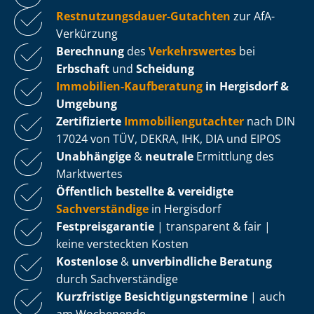
Rest­nut­zungs­dau­er-Gutachten
zur AfA-
Verkürzung
Berechnung
des
Verkehrswertes
bei
Erbschaft
und
Scheidung
Immobilien-Kaufberatung
in Hergisdorf &
Umgebung
Zertifizierte
Im­mo­bi­li­en­gut­ach­ter
nach DIN
17024 von TÜV, DEKRA, IHK, DIA und EIPOS
Unabhängige
&
neutrale
Ermittlung des
Marktwertes
Öffentlich bestellte & vereidigte
Sachverständige
in Hergisdorf
Fest­preis­ga­ran­tie
| transparent & fair |
keine versteckten Kosten
Kostenlose
&
unverbindliche Beratung
durch Sachverständige
Kurzfristige Be­sich­ti­gungs­ter­mi­ne
| auch
am Wochenende