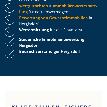
Wertgutachten
&
Im­mo­bi­li­en­wert­ermitt­
lung
für Be­triebs­ver­mö­gen
Bewertung von Ge­wer­be­im­mo­bi­li­en
in
Hergisdorf
Wertermittlung
für das Finanzamt
Steuerliche Im­mo­bi­li­en­be­wer­tung
Hergisdorf
Bau­sach­ver­stän­di­ger Hergisdorf