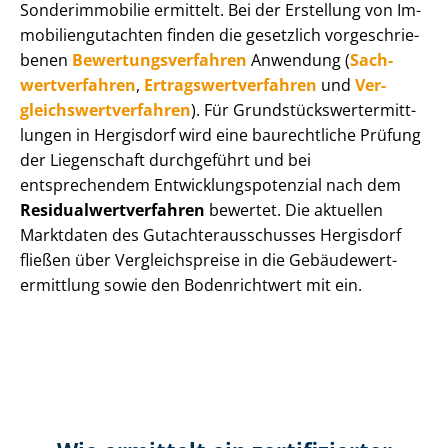
Sonderimmobilie ermittelt. Bei der Erstellung von Im­
mo­bi­li­en­gut­ach­ten finden die gesetzlich vor­ge­schrie­
be­nen
Be­wer­tungs­ver­fah­ren
Anwendung (
Sach­
wert­ver­fah­ren
,
Er­trags­wert­ver­fah­ren
und
Ver­
gleichs­wert­ver­fah­ren
). Für Grund­stücks­wert­ermitt­
lun­gen in Hergisdorf wird eine baurechtliche Prüfung
der Liegenschaft durchgeführt und bei
entsprechendem Ent­wick­lungs­po­ten­zi­al nach dem
Re­si­du­al­wert­ver­fah­ren
bewertet. Die aktuellen
Marktdaten des Gut­ach­ter­aus­schus­ses Hergisdorf
fließen über Ver­gleichs­prei­se in die Ge­bäu­de­wert­
ermitt­lung sowie den Bodenrichtwert mit ein.