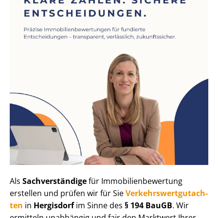
Als
Sachverständige
für Im­mo­bi­li­en­be­wer­tung
erstellen und prüfen wir für Sie
Ver­kehrs­wert­gut­ach­
ten
in
Hergisdorf
im Sinne des
§ 194 BauGB
. Wir
ermitteln unabhängig und fair den Marktwert Ihrer