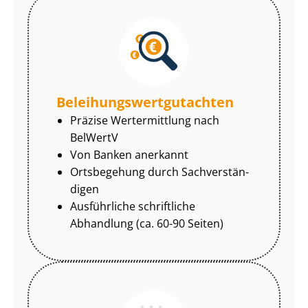
Be­lei­hungs­wert­gut­ach­ten
Präzise Wertermittlung nach
BelWertV
Von Banken anerkannt
Ortsbegehung durch Sach­ver­stän­
di­gen
Ausführliche schriftliche
Abhandlung (ca. 60-90 Seiten)