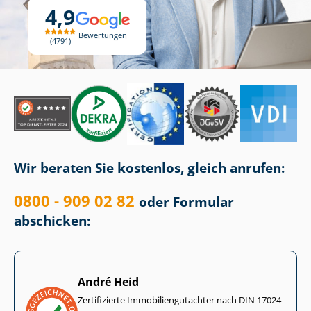
4,9
Bewertungen
4791
Wir beraten Sie kostenlos, gleich anrufen:
0800 - 909 02 82
oder Formular
abschicken:
André Heid
Zertifizierte Im­mo­bi­li­en­gut­ach­ter nach DIN 17024