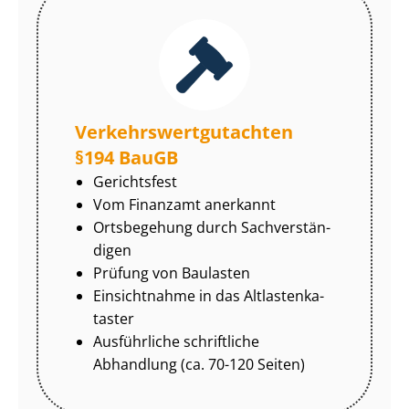
Ver­kehrs­wert­gut­ach­ten
§194 BauGB
Gerichtsfest
Vom Finanzamt anerkannt
Ortsbegehung durch Sach­ver­stän­
di­gen
Prüfung von Baulasten
Einsichtnahme in das Alt­las­ten­ka­
tas­ter
Ausführliche schriftliche
Abhandlung (ca. 70-120 Seiten)