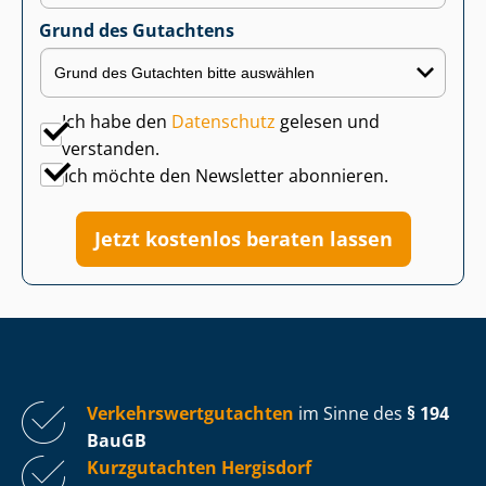
Grund des Gutachtens
Ich habe den
Datenschutz
gelesen und
verstanden.
Ich möchte den Newsletter abonnieren.
Jetzt kostenlos beraten lassen
Ver­kehrs­wert­gut­ach­ten
im Sinne des
§ 194
BauGB
Kurzgutachten Hergisdorf