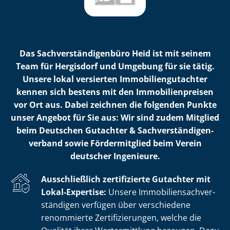
Das Sach­ver­stän­di­gen­bü­ro Heid ist mit seinem
Team für Hergisdorf und Umgebung für sie tätig.
Unsere lokal versierten Im­mo­bi­li­en­gut­ach­ter
kennen sich bestens mit den Im­mo­bi­li­en­prei­sen
vor Ort aus. Dabei zeichnen die folgenden Punkte
unser Angebot für Sie aus: Wir sind zudem Mitglied
beim Deutschen Gutachter & Sach­ver­stän­di­gen­
ver­band sowie Fördermitglied beim Verein
deutscher Ingenieure.
Ausschließlich zertifizierte Gutachter mit
Lokal-Expertise:
Unsere Im­mo­bi­li­en­sach­ver­
stän­di­gen verfügen über verschiedene
renommierte Zer­ti­fi­zie­run­gen, welche die