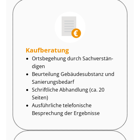
Kaufberatung
Ortsbegehung durch Sach­ver­stän­
di­gen
Beurteilung Gebäudesubstanz und
Sa­nie­rungs­be­darf
Schriftliche Abhandlung (ca. 20
Seiten)
Ausführliche telefonische
Besprechung der Ergebnisse