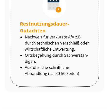
Rest­nut­zungs­dau­er-
Gutachten
Nachweis für verkürzte AfA z.B.
durch technischen Verschleiß oder
wirtschaftliche Entwertung.
Ortsbegehung durch Sach­ver­stän­
di­gen.
Ausführliche schriftliche
Abhandlung (ca. 30-50 Seiten)