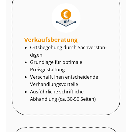
Ver­kaufs­be­ra­tung
Ortsbegehung durch Sach­ver­stän­
di­gen
Grundlage für optimale
Preisgestaltung
Verschafft Inen entscheidende
Ver­hand­lungs­vor­tei­le
Ausführliche schriftliche
Abhandlung (ca. 30-50 Seiten)