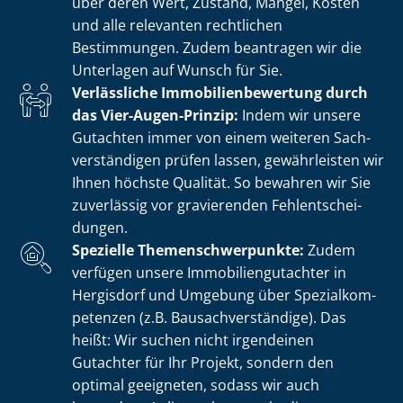
über deren Wert, Zustand, Mängel, Kosten
und alle relevanten rechtlichen
Bestimmungen. Zudem beantragen wir die
Unterlagen auf Wunsch für Sie.
Verlässliche Im­mo­bi­li­en­be­wer­tung durch
das Vier-Augen-Prinzip:
Indem wir unsere
Gutachten immer von einem weiteren Sach­
ver­stän­di­gen prüfen lassen, gewährleisten wir
Ihnen höchste Qualität. So bewahren wir Sie
zuverlässig vor gravierenden Fehl­ent­schei­
dun­gen.
Spezielle The­men­schwer­punk­te:
Zudem
verfügen unsere Im­mo­bi­li­en­gut­ach­ter in
Hergisdorf und Umgebung über Spe­zi­al­kom­
pe­ten­zen (z.B. Bau­sach­ver­stän­di­ge). Das
heißt: Wir suchen nicht irgendeinen
Gutachter für Ihr Projekt, sondern den
optimal geeigneten, sodass wir auch