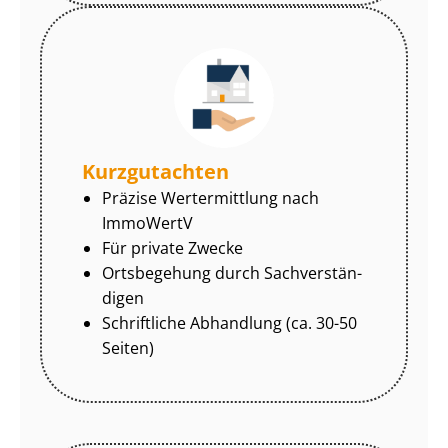
Kurzgutachten
Präzise Wertermittlung nach
ImmoWertV
Für private Zwecke
Ortsbegehung durch Sach­ver­stän­
di­gen
Schriftliche Abhandlung (ca. 30-50
Seiten)