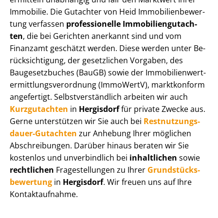
Immobilie. Die Gutachter von Heid Im­mo­bi­li­en­be­wer­
tung verfassen
professionelle Im­mo­bi­li­en­gut­ach­
ten
, die bei Gerichten anerkannt sind und vom
Finanzamt geschätzt werden. Diese werden unter Be­
rück­sich­ti­gung, der gesetzlichen Vorgaben, des
Baugesetzbuches (BauGB) sowie der Im­mo­bi­li­en­wert­
ermitt­lungs­ver­ord­nung (ImmoWertV), marktkonform
angefertigt. Selbst­ver­ständ­lich arbeiten wir auch
Kurzgutachten
in
Hergisdorf
für private Zwecke aus.
Gerne unterstützen wir Sie auch bei
Rest­nut­zungs­
dau­er-Gutachten
zur Anhebung Ihrer möglichen
Abschreibungen. Darüber hinaus beraten wir Sie
kostenlos und unverbindlich bei
inhaltlichen
sowie
rechtlichen
Fragestellungen zu Ihrer
Grund­stücks­
be­wer­tung
in
Hergisdorf
. Wir freuen uns auf Ihre
Kontaktaufnahme.