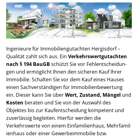
Ingenieure für Im­mo­bi­li­en­gut­ach­ten Hergisdorf –
Qualität zahlt sich aus. Ein
Ver­kehrs­wert­gut­ach­ten
nach § 194 BauGB
schützt Sie vor Fehl­ent­schei­dun­
gen und ermöglicht Ihnen den sicheren Kauf Ihrer
Immobilie. Schalten Sie vor dem Kauf eines Hauses
einen Sach­ver­stän­di­gen für Im­mo­bi­li­en­be­wer­tung
ein. Dieser kann Sie über
Wert, Zustand, Mängel
und
Kosten
beraten und Sie von der Auswahl des
Objektes bis zur Kauf­ent­schei­dung kompetent und
zuverlässig begleiten. Hierfür werden die
Verkehrswerte von einem Einfamilienhaus, Mehr­fa­mi­l
i­en­haus oder einer Ge­wer­be­im­mo­bi­lie bzw.