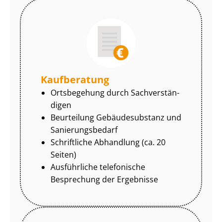
Kaufberatung
Ortsbegehung durch Sach­ver­stän­
di­gen
Beurteilung Gebäudesubstanz und
Sa­nie­rungs­be­darf
Schriftliche Abhandlung (ca. 20
Seiten)
Ausführliche telefonische
Besprechung der Ergebnisse