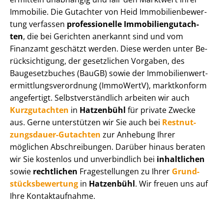
Immobilie. Die Gutachter von Heid Im­mo­bi­li­en­be­wer­
tung verfassen
professionelle Im­mo­bi­li­en­gut­ach­
ten
, die bei Gerichten anerkannt sind und vom
Finanzamt geschätzt werden. Diese werden unter Be­
rück­sich­ti­gung, der gesetzlichen Vorgaben, des
Baugesetzbuches (BauGB) sowie der Im­mo­bi­li­en­wert­
ermitt­lungs­ver­ord­nung (ImmoWertV), marktkonform
angefertigt. Selbst­ver­ständ­lich arbeiten wir auch
Kurzgutachten
in
Hatzenbühl
für private Zwecke
aus. Gerne unterstützen wir Sie auch bei
Rest­nut­
zungs­dau­er-Gutachten
zur Anhebung Ihrer
möglichen Abschreibungen. Darüber hinaus beraten
wir Sie kostenlos und unverbindlich bei
inhaltlichen
sowie
rechtlichen
Fragestellungen zu Ihrer
Grund­
stücks­be­wer­tung
in
Hatzenbühl
. Wir freuen uns auf
Ihre Kontaktaufnahme.