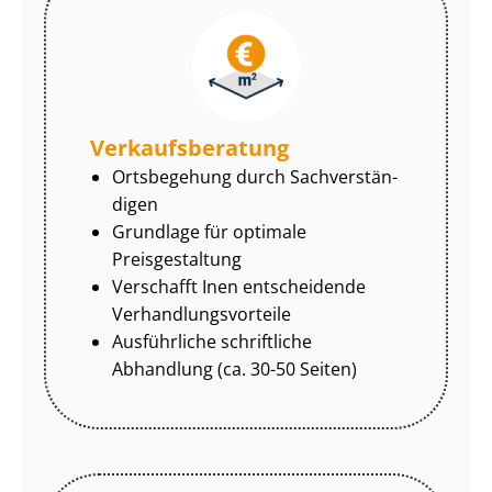
Ver­kaufs­be­ra­tung
Ortsbegehung durch Sach­ver­stän­
di­gen
Grundlage für optimale
Preisgestaltung
Verschafft Inen entscheidende
Ver­hand­lungs­vor­tei­le
Ausführliche schriftliche
Abhandlung (ca. 30-50 Seiten)