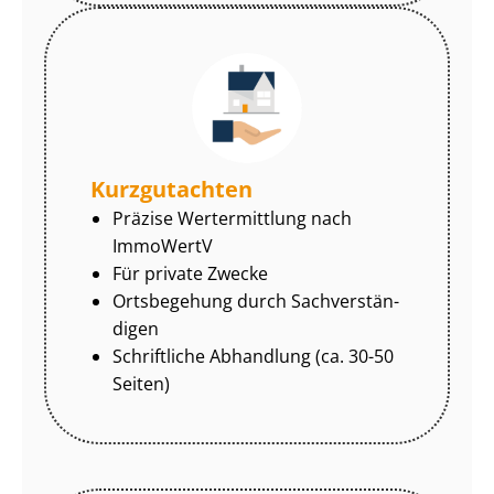
Kurzgutachten
Präzise Wertermittlung nach
ImmoWertV
Für private Zwecke
Ortsbegehung durch Sach­ver­stän­
di­gen
Schriftliche Abhandlung (ca. 30-50
Seiten)