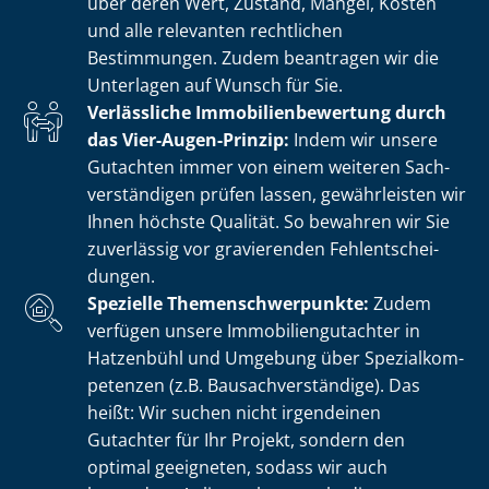
über deren Wert, Zustand, Mängel, Kosten
und alle relevanten rechtlichen
Bestimmungen. Zudem beantragen wir die
Unterlagen auf Wunsch für Sie.
Verlässliche Im­mo­bi­li­en­be­wer­tung durch
das Vier-Augen-Prinzip:
Indem wir unsere
Gutachten immer von einem weiteren Sach­
ver­stän­di­gen prüfen lassen, gewährleisten wir
Ihnen höchste Qualität. So bewahren wir Sie
zuverlässig vor gravierenden Fehl­ent­schei­
dun­gen.
Spezielle The­men­schwer­punk­te:
Zudem
verfügen unsere Im­mo­bi­li­en­gut­ach­ter in
Hatzenbühl und Umgebung über Spe­zi­al­kom­
pe­ten­zen (z.B. Bau­sach­ver­stän­di­ge). Das
heißt: Wir suchen nicht irgendeinen
Gutachter für Ihr Projekt, sondern den
optimal geeigneten, sodass wir auch