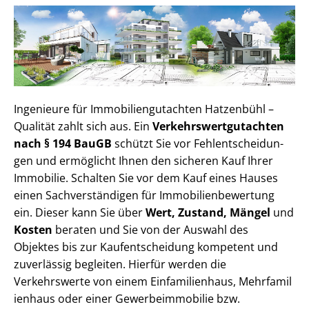
Ingenieure für Im­mo­bi­li­en­gut­ach­ten Hatzenbühl –
Qualität zahlt sich aus. Ein
Ver­kehrs­wert­gut­ach­ten
nach § 194 BauGB
schützt Sie vor Fehl­ent­schei­dun­
gen und ermöglicht Ihnen den sicheren Kauf Ihrer
Immobilie. Schalten Sie vor dem Kauf eines Hauses
einen Sach­ver­stän­di­gen für Im­mo­bi­li­en­be­wer­tung
ein. Dieser kann Sie über
Wert, Zustand, Mängel
und
Kosten
beraten und Sie von der Auswahl des
Objektes bis zur Kauf­ent­schei­dung kompetent und
zuverlässig begleiten. Hierfür werden die
Verkehrswerte von einem Einfamilienhaus, Mehr­fa­mi­l
i­en­haus oder einer Ge­wer­be­im­mo­bi­lie bzw.