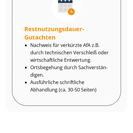
Rest­nut­zungs­dau­er-
Gutachten
Nachweis für verkürzte AfA z.B.
durch technischen Verschleiß oder
wirtschaftliche Entwertung.
Ortsbegehung durch Sach­ver­stän­
di­gen.
Ausführliche schriftliche
Abhandlung (ca. 30-50 Seiten)