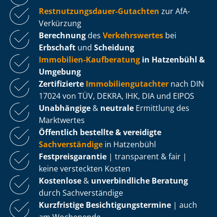
Rest­nut­zungs­dau­er-Gutachten
zur AfA-
Verkürzung
Berechnung
des
Verkehrswertes
bei
Erbschaft
und
Scheidung
Immobilien-Kaufberatung
in Hatzenbühl &
Umgebung
Zertifizierte
Im­mo­bi­li­en­gut­ach­ter
nach DIN
17024 von TÜV, DEKRA, IHK, DIA und EIPOS
Unabhängige
&
neutrale
Ermittlung des
Marktwertes
Öffentlich bestellte & vereidigte
Sachverständige
in Hatzenbühl
Fest­preis­ga­ran­tie
| transparent & fair |
keine versteckten Kosten
Kostenlose
&
unverbindliche Beratung
durch Sachverständige
Kurzfristige Be­sich­ti­gungs­ter­mi­ne
| auch
am Wochenende