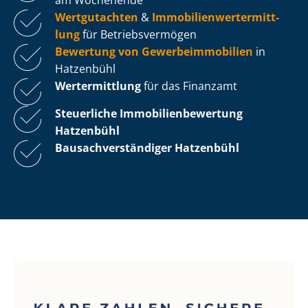
Wertgutachten
&
Im­mo­bi­li­en­wert­ermitt­
lung
für Be­triebs­ver­mö­gen
Bewertung von Ge­wer­be­im­mo­bi­li­en
in
Hatzenbühl
Wertermittlung
für das Finanzamt
Steuerliche Im­mo­bi­li­en­be­wer­tung
Hatzenbühl
Bau­sach­ver­stän­di­ger Hatzenbühl