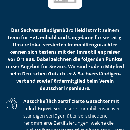
Das Sach­ver­stän­di­gen­bü­ro Heid ist mit seinem
Team für Hatzenbühl und Umgebung für sie tätig.
Unsere lokal versierten Im­mo­bi­li­en­gut­ach­ter
kennen sich bestens mit den Im­mo­bi­li­en­prei­sen
vor Ort aus. Dabei zeichnen die folgenden Punkte
unser Angebot für Sie aus: Wir sind zudem Mitglied
beim Deutschen Gutachter & Sach­ver­stän­di­gen­
ver­band sowie Fördermitglied beim Verein
deutscher Ingenieure.
Ausschließlich zertifizierte Gutachter mit
Lokal-Expertise:
Unsere Im­mo­bi­li­en­sach­ver­
stän­di­gen verfügen über verschiedene
renommierte Zer­ti­fi­zie­run­gen, welche die