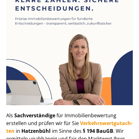
Als
Sachverständige
für Im­mo­bi­li­en­be­wer­tung
erstellen und prüfen wir für Sie
Ver­kehrs­wert­gut­ach­
ten
in
Hatzenbühl
im Sinne des
§ 194 BauGB
. Wir
ermitteln unabhängig und fair den Marktwert Ihrer