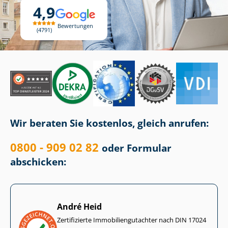
4,9
Bewertungen
4791
Wir beraten Sie kostenlos, gleich anrufen:
0800 - 909 02 82
oder Formular
abschicken:
André Heid
Zertifizierte Im­mo­bi­li­en­gut­ach­ter nach DIN 17024