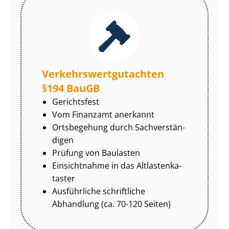
Ver­kehrs­wert­gut­ach­ten
§194 BauGB
Gerichtsfest
Vom Finanzamt anerkannt
Ortsbegehung durch Sach­ver­stän­
di­gen
Prüfung von Baulasten
Einsichtnahme in das Alt­las­ten­ka­
tas­ter
Ausführliche schriftliche
Abhandlung (ca. 70-120 Seiten)