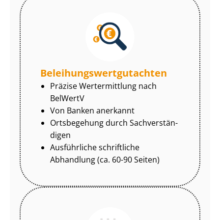
Be­lei­hungs­wert­gut­ach­ten
Präzise Wertermittlung nach
BelWertV
Von Banken anerkannt
Ortsbegehung durch Sach­ver­stän­
di­gen
Ausführliche schriftliche
Abhandlung (ca. 60-90 Seiten)