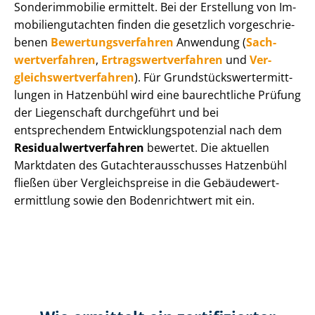
Sonderimmobilie ermittelt. Bei der Erstellung von Im­
mo­bi­li­en­gut­ach­ten finden die gesetzlich vor­ge­schrie­
be­nen
Be­wer­tungs­ver­fah­ren
Anwendung (
Sach­
wert­ver­fah­ren
,
Er­trags­wert­ver­fah­ren
und
Ver­
gleichs­wert­ver­fah­ren
). Für Grund­stücks­wert­ermitt­
lun­gen in Hatzenbühl wird eine baurechtliche Prüfung
der Liegenschaft durchgeführt und bei
entsprechendem Ent­wick­lungs­po­ten­zi­al nach dem
Re­si­du­al­wert­ver­fah­ren
bewertet. Die aktuellen
Marktdaten des Gut­ach­ter­aus­schus­ses Hatzenbühl
fließen über Ver­gleichs­prei­se in die Ge­bäu­de­wert­
ermitt­lung sowie den Bodenrichtwert mit ein.