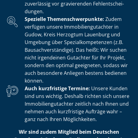
zuverlässig vor gravierenden Fehl­ent­schei­
dun­gen.
Spezielle The­men­schwer­punk­te:
Zudem
verfügen unsere Im­mo­bi­li­en­gut­ach­ter in
Gudow, Kreis Herzogtum Lauenburg und
Umgebung über Spe­zi­al­kom­pe­ten­zen (z.B.
Bau­sach­ver­stän­di­ge). Das heißt: Wir suchen
nicht irgendeinen Gutachter für Ihr Projekt,
sondern den optimal geeigneten, sodass wir
auch besondere Anliegen bestens bedienen
können.
Auch kurzfristige Termine:
Unsere Kunden
sind uns wichtig. Deshalb richten sich unsere
Im­mo­bi­li­en­gut­ach­ter zeitlich nach Ihnen und
nehmen auch kurzfristige Aufträge wahr –
ganz nach Ihren Möglichkeiten.
Wir sind zudem Mitglied beim Deutschen