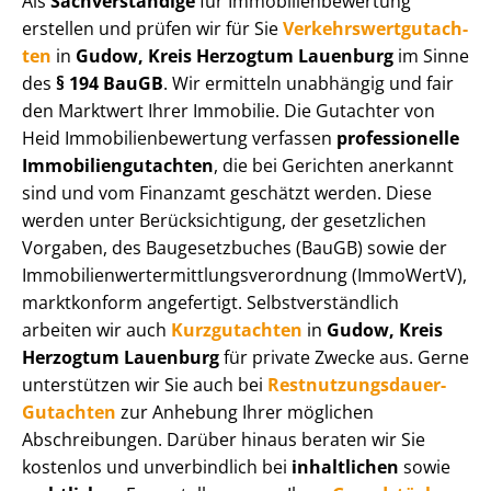
Als
Sachverständige
für Im­mo­bi­li­en­be­wer­tung
erstellen und prüfen wir für Sie
Ver­kehrs­wert­gut­ach­
ten
in
Gudow, Kreis Herzogtum Lauenburg
im Sinne
des
§ 194 BauGB
. Wir ermitteln unabhängig und fair
den Marktwert Ihrer Immobilie. Die Gutachter von
Heid Im­mo­bi­li­en­be­wer­tung verfassen
professionelle
Im­mo­bi­li­en­gut­ach­ten
, die bei Gerichten anerkannt
sind und vom Finanzamt geschätzt werden. Diese
werden unter Be­rück­sich­ti­gung, der gesetzlichen
Vorgaben, des Baugesetzbuches (BauGB) sowie der
Im­mo­bi­li­en­wert­ermitt­lungs­ver­ord­nung (ImmoWertV),
marktkonform angefertigt. Selbst­ver­ständ­lich
arbeiten wir auch
Kurzgutachten
in
Gudow, Kreis
Herzogtum Lauenburg
für private Zwecke aus. Gerne
unterstützen wir Sie auch bei
Rest­nut­zungs­dau­er-
Gutachten
zur Anhebung Ihrer möglichen
Abschreibungen. Darüber hinaus beraten wir Sie
kostenlos und unverbindlich bei
inhaltlichen
sowie