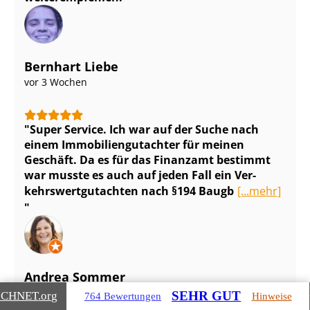
Bernhart Liebe
vor 3 Wochen
Super Service. Ich war auf der Suche nach
einem Im­mo­bi­li­en­gut­ach­ter für meinen
Geschäft. Da es für das Finanzamt bestimmt
war musste es auch auf jeden Fall ein Ver­
kehrs­wert­gut­ach­ten nach §194 Baugb
[...mehr]
Andrea Sommer
vor 4 Tagen
SEHR GUT
ICHNET
.org
764 Bewertungen
Hinweise