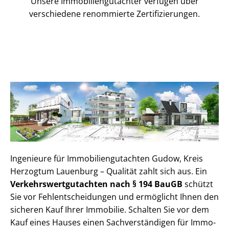
Unsere Immobilien­gutachter verfügen über
verschiedene renommierte Zer­ti­fi­zie­run­gen.
Ingenieure für Im­mo­bi­li­en­gut­ach­ten Gudow, Kreis
Herzogtum Lauenburg – Qualität zahlt sich aus. Ein
Ver­kehrs­wert­gut­ach­ten nach § 194 BauGB
schützt
Sie vor Fehl­ent­schei­dun­gen und ermöglicht Ihnen den
sicheren Kauf Ihrer Immobilie. Schalten Sie vor dem
Kauf eines Hauses einen Sach­ver­stän­di­gen für Im­mo­