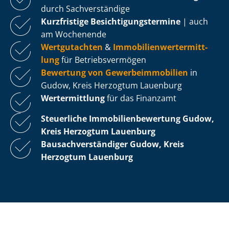
durch Sachverständige
Kurzfristige Be­sich­ti­gungs­ter­mi­ne
| auch
am Wochenende
Wertgutachten
&
Im­mo­bi­li­en­wert­ermitt­
lung
für Be­triebs­ver­mö­gen
Bewertung von Ge­wer­be­im­mo­bi­li­en
in
Gudow, Kreis Herzogtum Lauenburg
Wertermittlung
für das Finanzamt
Steuerliche Im­mo­bi­li­en­be­wer­tung
Gudow,
Kreis Herzogtum Lauenburg
Bau­sach­ver­stän­di­ger Gudow, Kreis
Herzogtum Lauenburg