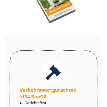
Ver­kehrs­wert­gut­ach­ten
§194 BauGB
Gerichtsfest