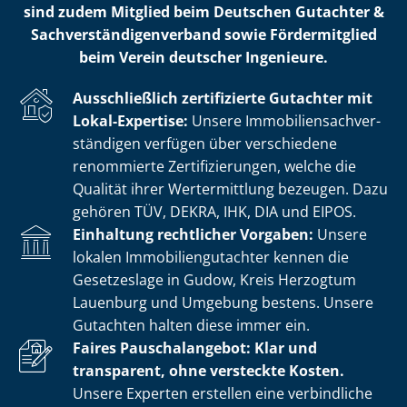
sind zudem Mitglied beim Deutschen Gutachter &
Sach­ver­stän­di­gen­ver­band sowie Fördermitglied
beim Verein deutscher Ingenieure.
Ausschließlich zertifizierte Gutachter mit
Lokal-Expertise:
Unsere Im­mo­bi­li­en­sach­ver­
stän­di­gen verfügen über verschiedene
renommierte Zer­ti­fi­zie­run­gen, welche die
Qualität ihrer Wertermittlung bezeugen. Dazu
gehören TÜV, DEKRA, IHK, DIA und EIPOS.
Einhaltung rechtlicher Vorgaben:
Unsere
lokalen Im­mo­bi­li­en­gut­ach­ter kennen die
Gesetzeslage in Gudow, Kreis Herzogtum
Lauenburg und Umgebung bestens. Unsere
Gutachten halten diese immer ein.
Faires Pauschalangebot: Klar und
transparent, ohne versteckte Kosten.
Unsere Experten erstellen eine verbindliche