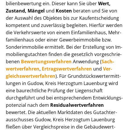
bi­li­en­be­wer­tung ein. Dieser kann Sie über
Wert,
Zustand, Mängel
und
Kosten
beraten und Sie von
der Auswahl des Objektes bis zur Kauf­ent­schei­dung
kompetent und zuverlässig begleiten. Hierfür werden
die Verkehrswerte von einem Einfamilienhaus, Mehr­
fa­mi­li­en­haus oder einer Ge­wer­be­im­mo­bi­lie bzw.
Sonderimmobilie ermittelt. Bei der Erstellung von Im­
mo­bi­li­en­gut­ach­ten finden die gesetzlich vor­ge­schrie­
be­nen
Be­wer­tungs­ver­fah­ren
Anwendung (
Sach­
wert­ver­fah­ren
,
Er­trags­wert­ver­fah­ren
und
Ver­
gleichs­wert­ver­fah­ren
). Für Grund­stücks­wert­ermitt­
lun­gen in Gudow, Kreis Herzogtum Lauenburg wird
eine baurechtliche Prüfung der Liegenschaft
durchgeführt und bei entsprechendem Ent­wick­lungs­
po­ten­zi­al nach dem
Re­si­du­al­wert­ver­fah­ren
bewertet. Die aktuellen Marktdaten des Gut­ach­ter­
aus­schus­ses Gudow, Kreis Herzogtum Lauenburg
fließen über Ver­gleichs­prei­se in die Ge­bäu­de­wert­