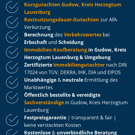
Kurzgutachten Gudow, Kreis Herzogtum
Lauenburg
Rest­nut­zungs­dau­er-Gutachten
zur AfA-
Verkürzung
Berechnung
des
Verkehrswertes
bei
Erbschaft
und
Scheidung
Immobilien-Kaufberatung
in Gudow, Kreis
Herzogtum Lauenburg & Umgebung
Zertifizierte
Im­mo­bi­li­en­gut­ach­ter
nach DIN
17024 von TÜV, DEKRA, IHK, DIA und EIPOS
Unabhängige
&
neutrale
Ermittlung des
Marktwertes
Öffentlich bestellte & vereidigte
Sachverständige
in Gudow, Kreis Herzogtum
Lauenburg
Fest­preis­ga­ran­tie
| transparent & fair |
keine versteckten Kosten
Kostenlose
&
unverbindliche Beratung