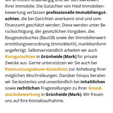
Ihrer Immobilie. Die Gutachter von Heid Im­mo­bi­li­en­
be­wer­tung verfassen
professionelle Im­mo­bi­li­en­gut­
ach­ten
, die bei Gerichten anerkannt sind und vom
Finanzamt geschätzt werden. Diese werden unter Be­
rück­sich­ti­gung, der gesetzlichen Vorgaben, des
Baugesetzbuches (BauGB) sowie der Im­mo­bi­li­en­wert­
ermitt­lungs­ver­ord­nung (ImmoWertV), marktkonform
angefertigt. Selbst­ver­ständ­lich arbeiten wir auch
Kurzgutachten
in
Grünheide (Mark)
für private
Zwecke aus. Gerne unterstützen wir Sie auch bei
Rest­nut­zungs­dau­er-Gutachten
zur Anhebung Ihrer
möglichen Abschreibungen. Darüber hinaus beraten
wir Sie kostenlos und unverbindlich bei
inhaltlichen
sowie
rechtlichen
Fragestellungen zu Ihrer
Grund­
stücks­be­wer­tung
in
Grünheide (Mark)
. Wir freuen
uns auf Ihre Kontaktaufnahme.