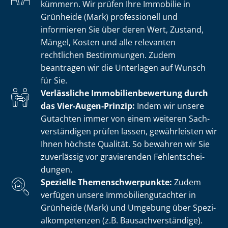
kümmern. Wir prüfen Ihre Immobilie in
Grünheide (Mark) professionell und
informieren Sie über deren Wert, Zustand,
Mängel, Kosten und alle relevanten
rechtlichen Bestimmungen. Zudem
beantragen wir die Unterlagen auf Wunsch
für Sie.
Verlässliche Im­mo­bi­li­en­be­wer­tung durch
das Vier-Augen-Prinzip:
Indem wir unsere
Gutachten immer von einem weiteren Sach­
ver­stän­di­gen prüfen lassen, gewährleisten wir
Ihnen höchste Qualität. So bewahren wir Sie
zuverlässig vor gravierenden Fehl­ent­schei­
dun­gen.
Spezielle The­men­schwer­punk­te:
Zudem
verfügen unsere Im­mo­bi­li­en­gut­ach­ter in
Grünheide (Mark) und Umgebung über Spe­zi­
al­kom­pe­ten­zen (z.B. Bau­sach­ver­stän­di­ge).