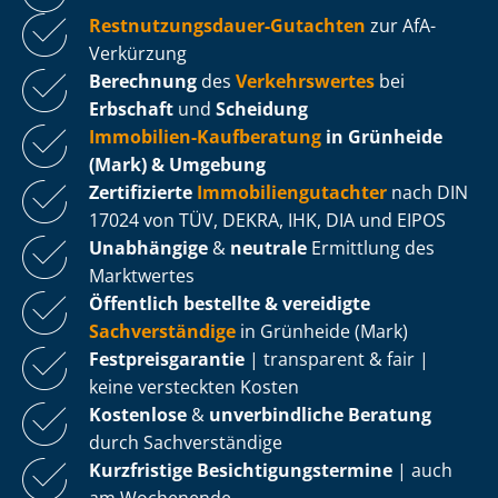
Rest­nut­zungs­dau­er-Gutachten
zur AfA-
Verkürzung
Berechnung
des
Verkehrswertes
bei
Erbschaft
und
Scheidung
Immobilien-Kaufberatung
in Grünheide
(Mark) & Umgebung
Zertifizierte
Im­mo­bi­li­en­gut­ach­ter
nach DIN
17024 von TÜV, DEKRA, IHK, DIA und EIPOS
Unabhängige
&
neutrale
Ermittlung des
Marktwertes
Öffentlich bestellte & vereidigte
Sachverständige
in Grünheide (Mark)
Fest­preis­ga­ran­tie
| transparent & fair |
keine versteckten Kosten
Kostenlose
&
unverbindliche Beratung
durch Sachverständige
Kurzfristige Be­sich­ti­gungs­ter­mi­ne
| auch
am Wochenende