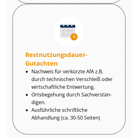
Rest­nut­zungs­dau­er-
Gutachten
Nachweis für verkürzte AfA z.B.
durch technischen Verschleiß oder
wirtschaftliche Entwertung.
Ortsbegehung durch Sach­ver­stän­
di­gen.
Ausführliche schriftliche
Abhandlung (ca. 30-50 Seiten)