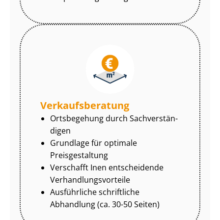
Ver­kaufs­be­ra­tung
Ortsbegehung durch Sach­ver­stän­
di­gen
Grundlage für optimale
Preisgestaltung
Verschafft Inen entscheidende
Ver­hand­lungs­vor­tei­le
Ausführliche schriftliche
Abhandlung (ca. 30-50 Seiten)