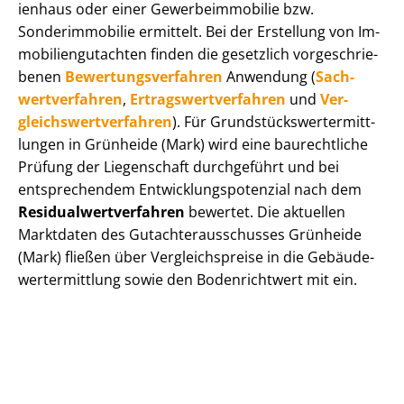
i­en­haus oder einer Ge­wer­be­im­mo­bi­lie bzw.
Sonderimmobilie ermittelt. Bei der Erstellung von Im­
mo­bi­li­en­gut­ach­ten finden die gesetzlich vor­ge­schrie­
be­nen
Be­wer­tungs­ver­fah­ren
Anwendung (
Sach­
wert­ver­fah­ren
,
Er­trags­wert­ver­fah­ren
und
Ver­
gleichs­wert­ver­fah­ren
). Für Grund­stücks­wert­ermitt­
lun­gen in Grünheide (Mark) wird eine baurechtliche
Prüfung der Liegenschaft durchgeführt und bei
entsprechendem Ent­wick­lungs­po­ten­zi­al nach dem
Re­si­du­al­wert­ver­fah­ren
bewertet. Die aktuellen
Marktdaten des Gut­ach­ter­aus­schus­ses Grünheide
(Mark) fließen über Ver­gleichs­prei­se in die Ge­bäu­de­
wert­ermitt­lung sowie den Bodenrichtwert mit ein.