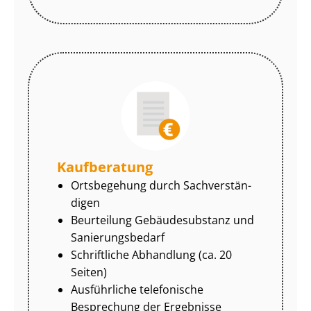
Kaufberatung
Ortsbegehung durch Sach­ver­stän­
di­gen
Beurteilung Gebäudesubstanz und
Sa­nie­rungs­be­darf
Schriftliche Abhandlung (ca. 20
Seiten)
Ausführliche telefonische
Besprechung der Ergebnisse