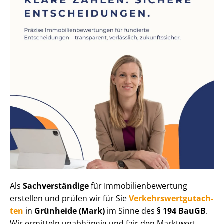
Als
Sachverständige
für Im­mo­bi­li­en­be­wer­tung
erstellen und prüfen wir für Sie
Ver­kehrs­wert­gut­ach­
ten
in
Grünheide (Mark)
im Sinne des
§ 194 BauGB
.
Wir ermitteln unabhängig und fair den Marktwert