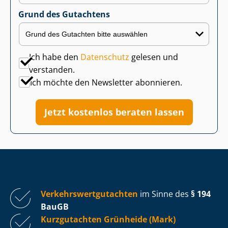
Grund des Gutachtens
Ich habe den
Datenschutz
gelesen und
verstanden.
Ich möchte den Newsletter abonnieren.
Jetzt kostenlos beraten lassen
Ver­kehrs­wert­gut­ach­ten
im Sinne des
§ 194
BauGB
Kurzgutachten Grünheide (Mark)