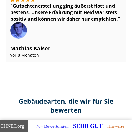
Gut­ach­ten­er­stel­lung ging äußerst flott und
bestens. Unsere Erfahrung mit Heid war stets
positiv und können wir daher nur empfehlen.
Mathias Kaiser
vor 8 Monaten
Gebäudearten, die wir für Sie
bewerten
SEHR GUT
ICHNET
.org
764 Bewertungen
Hinweise