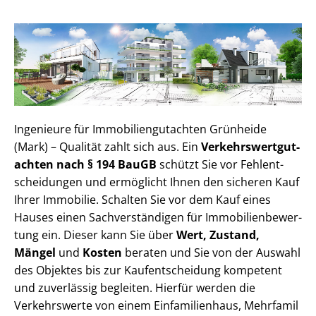
Ingenieure für Im­mo­bi­li­en­gut­ach­ten Grünheide
(Mark) – Qualität zahlt sich aus. Ein
Ver­kehrs­wert­gut­
ach­ten nach § 194 BauGB
schützt Sie vor Fehl­ent­
schei­dun­gen und ermöglicht Ihnen den sicheren Kauf
Ihrer Immobilie. Schalten Sie vor dem Kauf eines
Hauses einen Sach­ver­stän­di­gen für Im­mo­bi­li­en­be­wer­
tung ein. Dieser kann Sie über
Wert, Zustand,
Mängel
und
Kosten
beraten und Sie von der Auswahl
des Objektes bis zur Kauf­ent­schei­dung kompetent
und zuverlässig begleiten. Hierfür werden die
Verkehrswerte von einem Einfamilienhaus, Mehr­fa­mi­l