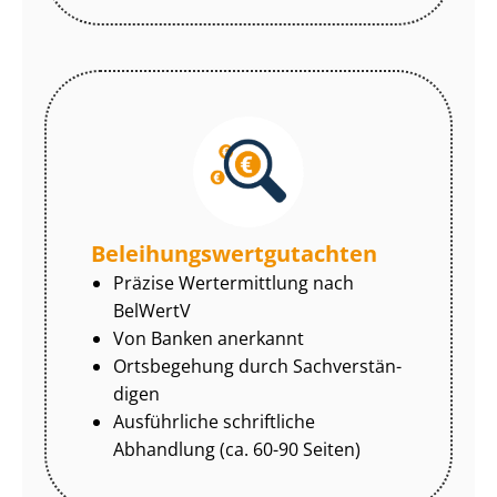
Be­lei­hungs­wert­gut­ach­ten
Präzise Wertermittlung nach
BelWertV
Von Banken anerkannt
Ortsbegehung durch Sach­ver­stän­
di­gen
Ausführliche schriftliche
Abhandlung (ca. 60-90 Seiten)