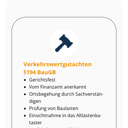
Ver­kehrs­wert­gut­ach­ten
§194 BauGB
Gerichtsfest
Vom Finanzamt anerkannt
Ortsbegehung durch Sach­ver­stän­
di­gen
Prüfung von Baulasten
Einsichtnahme in das Alt­las­ten­ka­
tas­ter