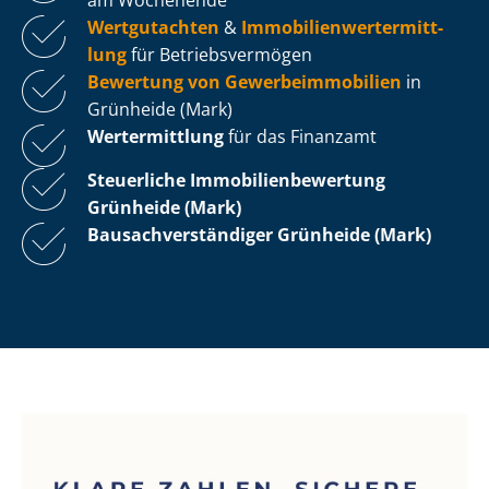
Wertgutachten
&
Im­mo­bi­li­en­wert­ermitt­
lung
für Be­triebs­ver­mö­gen
Bewertung von Ge­wer­be­im­mo­bi­li­en
in
Grünheide (Mark)
Wertermittlung
für das Finanzamt
Steuerliche Im­mo­bi­li­en­be­wer­tung
Grünheide (Mark)
Bau­sach­ver­stän­di­ger Grünheide (Mark)