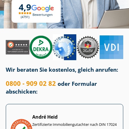
4,9
Bewertungen
4791
Wir beraten Sie kostenlos, gleich anrufen:
0800 - 909 02 82
oder Formular
abschicken:
André Heid
Zertifizierte Im­mo­bi­li­en­gut­ach­ter nach DIN 17024