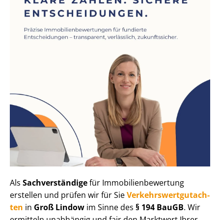
Als
Sachverständige
für Im­mo­bi­li­en­be­wer­tung
erstellen und prüfen wir für Sie
Ver­kehrs­wert­gut­ach­
ten
in
Groß Lindow
im Sinne des
§ 194 BauGB
. Wir
ermitteln unabhängig und fair den Marktwert Ihrer