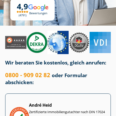
4,9
Bewertungen
4791
Wir beraten Sie kostenlos, gleich anrufen:
0800 - 909 02 82
oder Formular
abschicken:
André Heid
Zertifizierte Im­mo­bi­li­en­gut­ach­ter nach DIN 17024