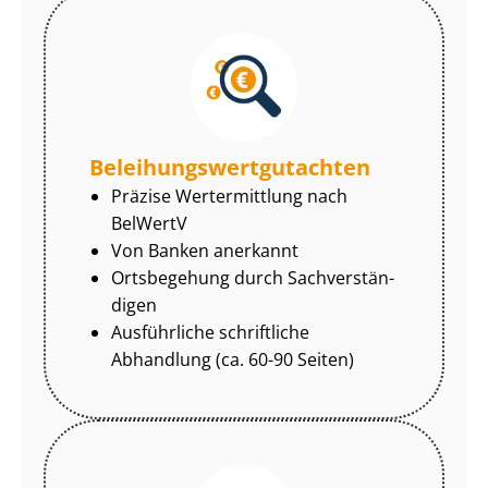
Be­lei­hungs­wert­gut­ach­ten
Präzise Wertermittlung nach
BelWertV
Von Banken anerkannt
Ortsbegehung durch Sach­ver­stän­
di­gen
Ausführliche schriftliche
Abhandlung (ca. 60-90 Seiten)