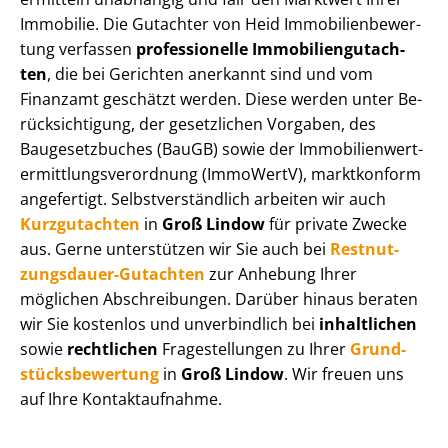
Immobilie. Die Gutachter von Heid Im­mo­bi­li­en­be­wer­
tung verfassen
professionelle Im­mo­bi­li­en­gut­ach­
ten
, die bei Gerichten anerkannt sind und vom
Finanzamt geschätzt werden. Diese werden unter Be­
rück­sich­ti­gung, der gesetzlichen Vorgaben, des
Baugesetzbuches (BauGB) sowie der Im­mo­bi­li­en­wert­
ermitt­lungs­ver­ord­nung (ImmoWertV), marktkonform
angefertigt. Selbst­ver­ständ­lich arbeiten wir auch
Kurzgutachten
in
Groß Lindow
für private Zwecke
aus. Gerne unterstützen wir Sie auch bei
Rest­nut­
zungs­dau­er-Gutachten
zur Anhebung Ihrer
möglichen Abschreibungen. Darüber hinaus beraten
wir Sie kostenlos und unverbindlich bei
inhaltlichen
sowie
rechtlichen
Fragestellungen zu Ihrer
Grund­
stücks­be­wer­tung
in
Groß Lindow
. Wir freuen uns
auf Ihre Kontaktaufnahme.