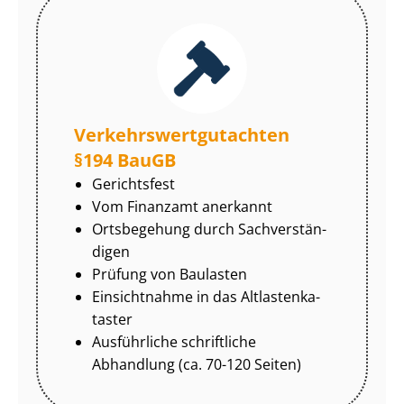
Ver­kehrs­wert­gut­ach­ten
§194 BauGB
Gerichtsfest
Vom Finanzamt anerkannt
Ortsbegehung durch Sach­ver­stän­
di­gen
Prüfung von Baulasten
Einsichtnahme in das Alt­las­ten­ka­
tas­ter
Ausführliche schriftliche
Abhandlung (ca. 70-120 Seiten)