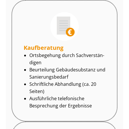
Kaufberatung
Ortsbegehung durch Sach­ver­stän­
di­gen
Beurteilung Gebäudesubstanz und
Sa­nie­rungs­be­darf
Schriftliche Abhandlung (ca. 20
Seiten)
Ausführliche telefonische
Besprechung der Ergebnisse