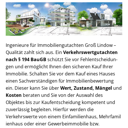
Ingenieure für Im­mo­bi­li­en­gut­ach­ten Groß Lindow –
Qualität zahlt sich aus. Ein
Ver­kehrs­wert­gut­ach­ten
nach § 194 BauGB
schützt Sie vor Fehl­ent­schei­dun­
gen und ermöglicht Ihnen den sicheren Kauf Ihrer
Immobilie. Schalten Sie vor dem Kauf eines Hauses
einen Sach­ver­stän­di­gen für Im­mo­bi­li­en­be­wer­tung
ein. Dieser kann Sie über
Wert, Zustand, Mängel
und
Kosten
beraten und Sie von der Auswahl des
Objektes bis zur Kauf­ent­schei­dung kompetent und
zuverlässig begleiten. Hierfür werden die
Verkehrswerte von einem Einfamilienhaus, Mehr­fa­mi­l
i­en­haus oder einer Ge­wer­be­im­mo­bi­lie bzw.