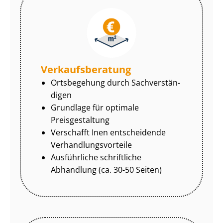
Ver­kaufs­be­ra­tung
Ortsbegehung durch Sach­ver­stän­
di­gen
Grundlage für optimale
Preisgestaltung
Verschafft Inen entscheidende
Ver­hand­lungs­vor­tei­le
Ausführliche schriftliche
Abhandlung (ca. 30-50 Seiten)