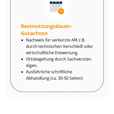
Rest­nut­zungs­dau­er-
Gutachten
Nachweis für verkürzte AfA z.B.
durch technischen Verschleiß oder
wirtschaftliche Entwertung.
Ortsbegehung durch Sach­ver­stän­
di­gen.
Ausführliche schriftliche
Abhandlung (ca. 30-50 Seiten)