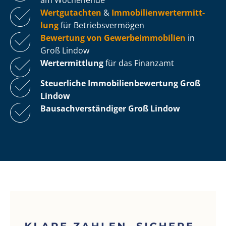
Wertgutachten
&
Im­mo­bi­li­en­wert­ermitt­
lung
für Be­triebs­ver­mö­gen
Bewertung von Ge­wer­be­im­mo­bi­li­en
in
Groß Lindow
Wertermittlung
für das Finanzamt
Steuerliche Im­mo­bi­li­en­be­wer­tung
Groß
Lindow
Bau­sach­ver­stän­di­ger Groß Lindow