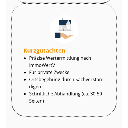
Kurzgutachten
Präzise Wertermittlung nach
ImmoWertV
Für private Zwecke
Ortsbegehung durch Sach­ver­stän­
di­gen
Schriftliche Abhandlung (ca. 30-50
Seiten)