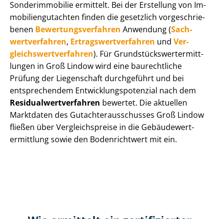
Sonderimmobilie ermittelt. Bei der Erstellung von Im­
mo­bi­li­en­gut­ach­ten finden die gesetzlich vor­ge­schrie­
be­nen
Be­wer­tungs­ver­fah­ren
Anwendung (
Sach­
wert­ver­fah­ren
,
Er­trags­wert­ver­fah­ren
und
Ver­
gleichs­wert­ver­fah­ren
). Für Grund­stücks­wert­ermitt­
lun­gen in Groß Lindow wird eine baurechtliche
Prüfung der Liegenschaft durchgeführt und bei
entsprechendem Ent­wick­lungs­po­ten­zi­al nach dem
Re­si­du­al­wert­ver­fah­ren
bewertet. Die aktuellen
Marktdaten des Gut­ach­ter­aus­schus­ses Groß Lindow
fließen über Ver­gleichs­prei­se in die Ge­bäu­de­wert­
ermitt­lung sowie den Bodenrichtwert mit ein.