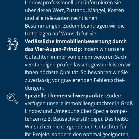
Lindow professionell und informieren Sie
über deren Wert, Zustand, Mängel, Kosten
und alle relevanten rechtlichen
Bestimmungen. Zudem beantragen wir die
Unterlagen auf Wunsch für Sie.
Verlässliche Im­mo­bi­li­en­be­wer­tung durch
das Vier-Augen-Prinzip:
Indem wir unsere
Gutachten immer von einem weiteren Sach­
ver­stän­di­gen prüfen lassen, gewährleisten wir
Ihnen höchste Qualität. So bewahren wir Sie
zuverlässig vor gravierenden Fehl­ent­schei­
dun­gen.
Spezielle The­men­schwer­punk­te:
Zudem
verfügen unsere Im­mo­bi­li­en­gut­ach­ter in Groß
Lindow und Umgebung über Spe­zi­al­kom­pe­
ten­zen (z.B. Bau­sach­ver­stän­di­ge). Das heißt:
Wir suchen nicht irgendeinen Gutachter für
Ihr Projekt, sondern den optimal geeigneten,