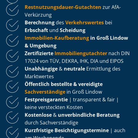
Rest­nut­zungs­dau­er-Gutachten
zur AfA-
Verkürzung
Berechnung
des
Verkehrswertes
bei
Erbschaft
und
Scheidung
Immobilien-Kaufberatung
in Groß Lindow
& Umgebung
Zertifizierte
Im­mo­bi­li­en­gut­ach­ter
nach DIN
17024 von TÜV, DEKRA, IHK, DIA und EIPOS
Unabhängige
&
neutrale
Ermittlung des
Marktwertes
Öffentlich bestellte & vereidigte
Sachverständige
in Groß Lindow
Fest­preis­ga­ran­tie
| transparent & fair |
keine versteckten Kosten
Kostenlose
&
unverbindliche Beratung
durch Sachverständige
Kurzfristige Be­sich­ti­gungs­ter­mi­ne
| auch
am Wochenende