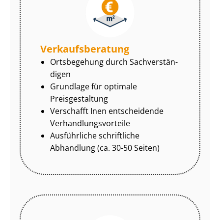
Ver­kaufs­be­ra­tung
Ortsbegehung durch Sach­ver­stän­
di­gen
Grundlage für optimale
Preisgestaltung
Verschafft Inen entscheidende
Ver­hand­lungs­vor­tei­le
Ausführliche schriftliche
Abhandlung (ca. 30-50 Seiten)