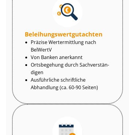
Be­lei­hungs­wert­gut­ach­ten
Präzise Wertermittlung nach
BelWertV
Von Banken anerkannt
Ortsbegehung durch Sach­ver­stän­
di­gen
Ausführliche schriftliche
Abhandlung (ca. 60-90 Seiten)