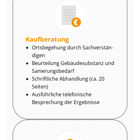
Kaufberatung
Ortsbegehung durch Sach­ver­stän­
di­gen
Beurteilung Gebäudesubstanz und
Sa­nie­rungs­be­darf
Schriftliche Abhandlung (ca. 20
Seiten)
Ausführliche telefonische
Besprechung der Ergebnisse