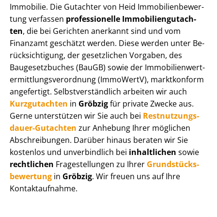
Immobilie. Die Gutachter von Heid Im­mo­bi­li­en­be­wer­
tung verfassen
professionelle Im­mo­bi­li­en­gut­ach­
ten
, die bei Gerichten anerkannt sind und vom
Finanzamt geschätzt werden. Diese werden unter Be­
rück­sich­ti­gung, der gesetzlichen Vorgaben, des
Baugesetzbuches (BauGB) sowie der Im­mo­bi­li­en­wert­
ermitt­lungs­ver­ord­nung (ImmoWertV), marktkonform
angefertigt. Selbst­ver­ständ­lich arbeiten wir auch
Kurzgutachten
in
Gröbzig
für private Zwecke aus.
Gerne unterstützen wir Sie auch bei
Rest­nut­zungs­
dau­er-Gutachten
zur Anhebung Ihrer möglichen
Abschreibungen. Darüber hinaus beraten wir Sie
kostenlos und unverbindlich bei
inhaltlichen
sowie
rechtlichen
Fragestellungen zu Ihrer
Grund­stücks­
be­wer­tung
in
Gröbzig
. Wir freuen uns auf Ihre
Kontaktaufnahme.