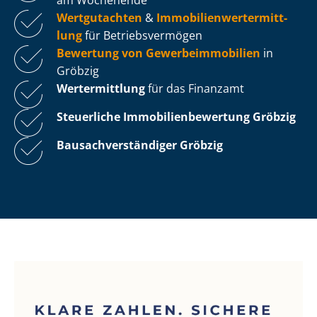
Wertgutachten
&
Im­mo­bi­li­en­wert­ermitt­
lung
für Be­triebs­ver­mö­gen
Bewertung von Ge­wer­be­im­mo­bi­li­en
in
Gröbzig
Wertermittlung
für das Finanzamt
Steuerliche Im­mo­bi­li­en­be­wer­tung
Gröbzig
Bau­sach­ver­stän­di­ger Gröbzig