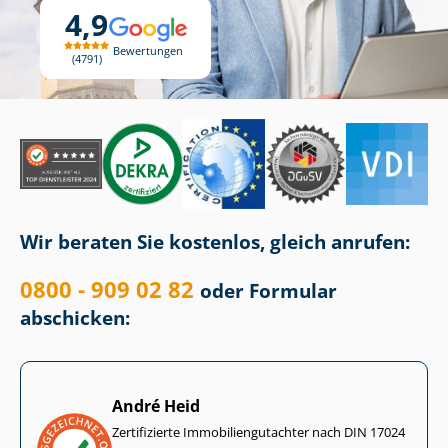
4,9
Bewertungen
4791
Wir beraten Sie kostenlos, gleich anrufen:
0800 - 909 02 82
oder Formular
abschicken:
André Heid
Zertifizierte Im­mo­bi­li­en­gut­ach­ter nach DIN 17024