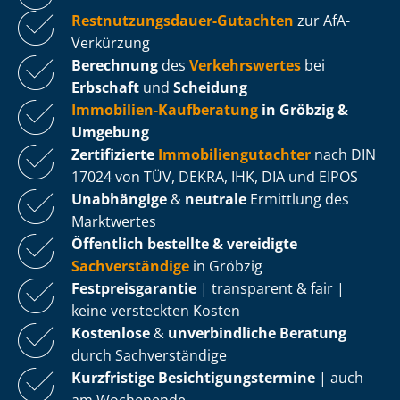
Rest­nut­zungs­dau­er-Gutachten
zur AfA-
Verkürzung
Berechnung
des
Verkehrswertes
bei
Erbschaft
und
Scheidung
Immobilien-Kaufberatung
in Gröbzig &
Umgebung
Zertifizierte
Im­mo­bi­li­en­gut­ach­ter
nach DIN
17024 von TÜV, DEKRA, IHK, DIA und EIPOS
Unabhängige
&
neutrale
Ermittlung des
Marktwertes
Öffentlich bestellte & vereidigte
Sachverständige
in Gröbzig
Fest­preis­ga­ran­tie
| transparent & fair |
keine versteckten Kosten
Kostenlose
&
unverbindliche Beratung
durch Sachverständige
Kurzfristige Be­sich­ti­gungs­ter­mi­ne
| auch
am Wochenende