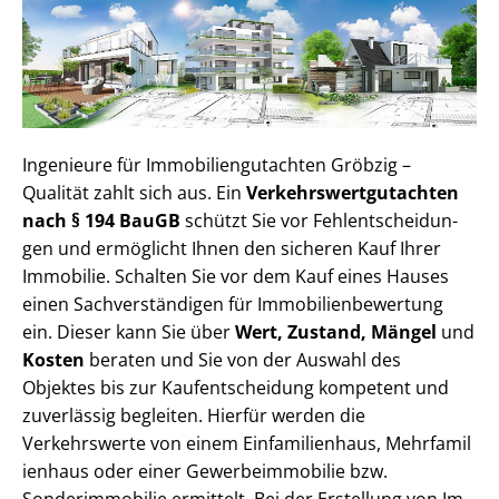
Ingenieure für Im­mo­bi­li­en­gut­ach­ten Gröbzig –
Qualität zahlt sich aus. Ein
Ver­kehrs­wert­gut­ach­ten
nach § 194 BauGB
schützt Sie vor Fehl­ent­schei­dun­
gen und ermöglicht Ihnen den sicheren Kauf Ihrer
Immobilie. Schalten Sie vor dem Kauf eines Hauses
einen Sach­ver­stän­di­gen für Im­mo­bi­li­en­be­wer­tung
ein. Dieser kann Sie über
Wert, Zustand, Mängel
und
Kosten
beraten und Sie von der Auswahl des
Objektes bis zur Kauf­ent­schei­dung kompetent und
zuverlässig begleiten. Hierfür werden die
Verkehrswerte von einem Einfamilienhaus, Mehr­fa­mi­l
i­en­haus oder einer Ge­wer­be­im­mo­bi­lie bzw.