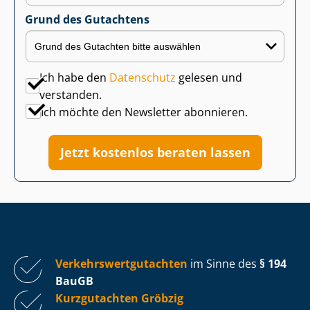
Grund des Gutachtens
Ich habe den
Datenschutz
gelesen und
verstanden.
Ich möchte den Newsletter abonnieren.
Jetzt kostenlos beraten lassen
Ver­kehrs­wert­gut­ach­ten
im Sinne des
§ 194
BauGB
Kurzgutachten Gröbzig