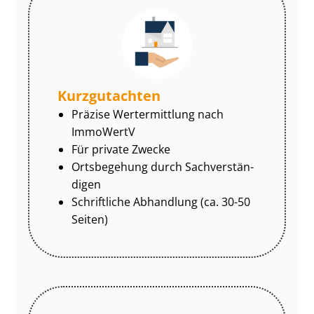
Kurzgutachten
Präzise Wertermittlung nach
ImmoWertV
Für private Zwecke
Ortsbegehung durch Sach­ver­stän­
di­gen
Schriftliche Abhandlung (ca. 30-50
Seiten)