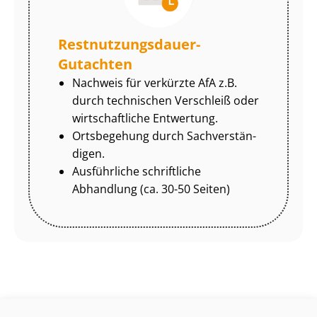
Rest­nut­zungs­dau­er-
Gutachten
Nachweis für verkürzte AfA z.B.
durch technischen Verschleiß oder
wirtschaftliche Entwertung.
Ortsbegehung durch Sach­ver­stän­
di­gen.
Ausführliche schriftliche
Abhandlung (ca. 30-50 Seiten)