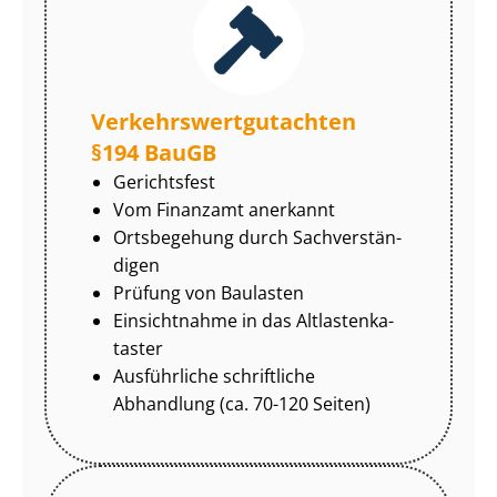
Ver­kehrs­wert­gut­ach­ten
§194 BauGB
Gerichtsfest
Vom Finanzamt anerkannt
Ortsbegehung durch Sach­ver­stän­
di­gen
Prüfung von Baulasten
Einsichtnahme in das Alt­las­ten­ka­
tas­ter
Ausführliche schriftliche
Abhandlung (ca. 70-120 Seiten)