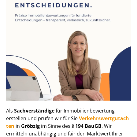
Als
Sachverständige
für Im­mo­bi­li­en­be­wer­tung
erstellen und prüfen wir für Sie
Ver­kehrs­wert­gut­ach­
ten
in
Gröbzig
im Sinne des
§ 194 BauGB
. Wir
ermitteln unabhängig und fair den Marktwert Ihrer