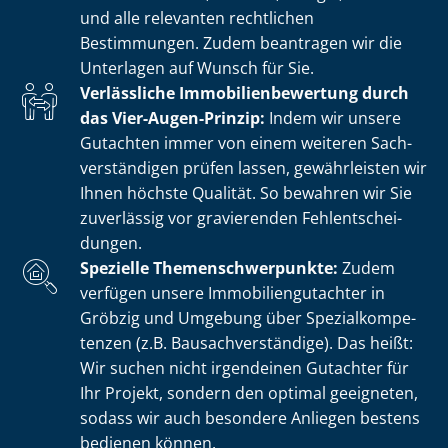
und alle relevanten rechtlichen
Bestimmungen. Zudem beantragen wir die
Unterlagen auf Wunsch für Sie.
Verlässliche Im­mo­bi­li­en­be­wer­tung durch
das Vier-Augen-Prinzip:
Indem wir unsere
Gutachten immer von einem weiteren Sach­
ver­stän­di­gen prüfen lassen, gewährleisten wir
Ihnen höchste Qualität. So bewahren wir Sie
zuverlässig vor gravierenden Fehl­ent­schei­
dun­gen.
Spezielle The­men­schwer­punk­te:
Zudem
verfügen unsere Im­mo­bi­li­en­gut­ach­ter in
Gröbzig und Umgebung über Spe­zi­al­kom­pe­
ten­zen (z.B. Bau­sach­ver­stän­di­ge). Das heißt:
Wir suchen nicht irgendeinen Gutachter für
Ihr Projekt, sondern den optimal geeigneten,
sodass wir auch besondere Anliegen bestens
bedienen können.