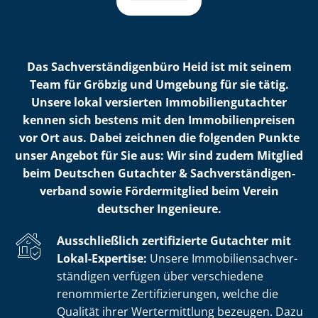
Das Sach­ver­stän­di­gen­bü­ro Heid ist mit seinem
Team für Gröbzig und Umgebung für sie tätig.
Unsere lokal versierten Im­mo­bi­li­en­gut­ach­ter
kennen sich bestens mit den Im­mo­bi­li­en­prei­sen
vor Ort aus. Dabei zeichnen die folgenden Punkte
unser Angebot für Sie aus: Wir sind zudem Mitglied
beim Deutschen Gutachter & Sach­ver­stän­di­gen­
ver­band sowie Fördermitglied beim Verein
deutscher Ingenieure.
Ausschließlich zertifizierte Gutachter mit
Lokal-Expertise:
Unsere Im­mo­bi­li­en­sach­ver­
stän­di­gen verfügen über verschiedene
renommierte Zer­ti­fi­zie­run­gen, welche die
Qualität ihrer Wertermittlung bezeugen. Dazu