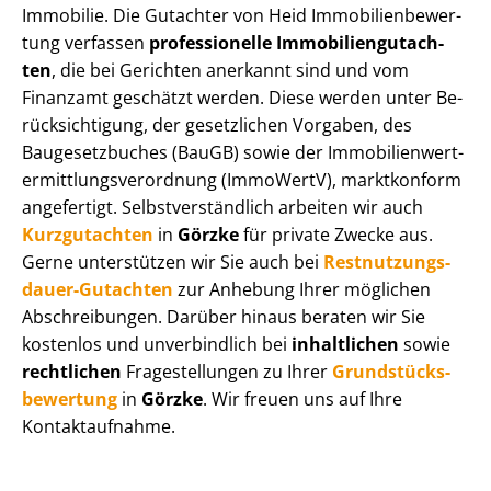
Immobilie. Die Gutachter von Heid Im­mo­bi­li­en­be­wer­
tung verfassen
professionelle Im­mo­bi­li­en­gut­ach­
ten
, die bei Gerichten anerkannt sind und vom
Finanzamt geschätzt werden. Diese werden unter Be­
rück­sich­ti­gung, der gesetzlichen Vorgaben, des
Baugesetzbuches (BauGB) sowie der Im­mo­bi­li­en­wert­
ermitt­lungs­ver­ord­nung (ImmoWertV), marktkonform
angefertigt. Selbst­ver­ständ­lich arbeiten wir auch
Kurzgutachten
in
Görzke
für private Zwecke aus.
Gerne unterstützen wir Sie auch bei
Rest­nut­zungs­
dau­er-Gutachten
zur Anhebung Ihrer möglichen
Abschreibungen. Darüber hinaus beraten wir Sie
kostenlos und unverbindlich bei
inhaltlichen
sowie
rechtlichen
Fragestellungen zu Ihrer
Grund­stücks­
be­wer­tung
in
Görzke
. Wir freuen uns auf Ihre
Kontaktaufnahme.