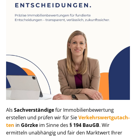
Als
Sachverständige
für Im­mo­bi­li­en­be­wer­tung
erstellen und prüfen wir für Sie
Ver­kehrs­wert­gut­ach­
ten
in
Görzke
im Sinne des
§ 194 BauGB
. Wir
ermitteln unabhängig und fair den Marktwert Ihrer