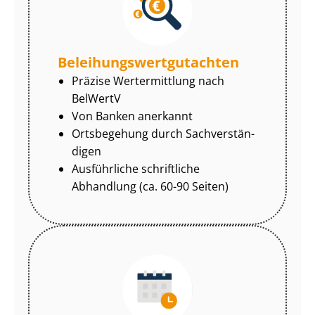
Be­lei­hungs­wert­gut­ach­ten
Präzise Wertermittlung nach
BelWertV
Von Banken anerkannt
Ortsbegehung durch Sach­ver­stän­
di­gen
Ausführliche schriftliche
Abhandlung (ca. 60-90 Seiten)