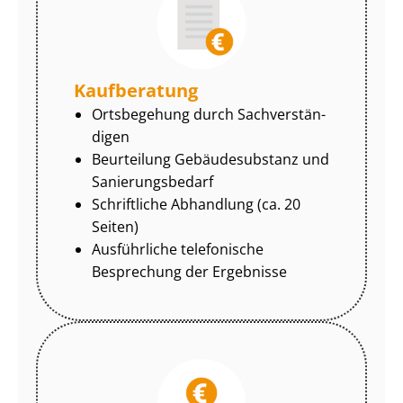
Kaufberatung
Ortsbegehung durch Sach­ver­stän­
di­gen
Beurteilung Gebäudesubstanz und
Sa­nie­rungs­be­darf
Schriftliche Abhandlung (ca. 20
Seiten)
Ausführliche telefonische
Besprechung der Ergebnisse