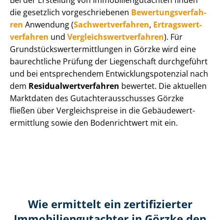
Bei der Erstellung von Im­mo­bi­li­en­gut­ach­ten finden
die gesetzlich vor­ge­schrie­be­nen
Be­wer­tungs­ver­fah­
ren
Anwendung (
Sach­wert­ver­fah­ren
,
Er­trags­wert­
ver­fah­ren
und
Ver­gleichs­wert­ver­fah­ren
). Für
Grund­stücks­wert­ermitt­lun­gen in Görzke wird eine
baurechtliche Prüfung der Liegenschaft durchgeführt
und bei entsprechendem Ent­wick­lungs­po­ten­zi­al nach
dem
Re­si­du­al­wert­ver­fah­ren
bewertet. Die aktuellen
Marktdaten des Gut­ach­ter­aus­schus­ses Görzke
fließen über Ver­gleichs­prei­se in die Ge­bäu­de­wert­
ermitt­lung sowie den Bodenrichtwert mit ein.
Wie ermittelt ein zertifizierter
Immobilien­gutachter in Görzke den