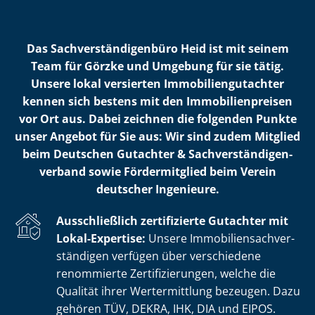
Das Sach­ver­stän­di­gen­bü­ro Heid ist mit seinem
Team für Görzke und Umgebung für sie tätig.
Unsere lokal versierten Im­mo­bi­li­en­gut­ach­ter
kennen sich bestens mit den Im­mo­bi­li­en­prei­sen
vor Ort aus. Dabei zeichnen die folgenden Punkte
unser Angebot für Sie aus: Wir sind zudem Mitglied
beim Deutschen Gutachter & Sach­ver­stän­di­gen­
ver­band sowie Fördermitglied beim Verein
deutscher Ingenieure.
Ausschließlich zertifizierte Gutachter mit
Lokal-Expertise:
Unsere Im­mo­bi­li­en­sach­ver­
stän­di­gen verfügen über verschiedene
renommierte Zer­ti­fi­zie­run­gen, welche die
Qualität ihrer Wertermittlung bezeugen. Dazu
gehören TÜV, DEKRA, IHK, DIA und EIPOS.