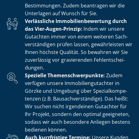
Bestimmungen. Zudem beantragen wir die
Unterlagen auf Wunsch für Sie.
Verlässliche Im­mo­bi­li­en­be­wer­tung durch
das Vier-Augen-Prinzip:
Indem wir unsere
Gutachten immer von einem weiteren Sach­
ver­stän­di­gen prüfen lassen, gewährleisten wir
Ihnen höchste Qualität. So bewahren wir Sie
zuverlässig vor gravierenden Fehl­ent­schei­
dun­gen.
Spezielle The­men­schwer­punk­te:
Zudem
verfügen unsere Im­mo­bi­li­en­gut­ach­ter in
Görzke und Umgebung über Spe­zi­al­kom­pe­
ten­zen (z.B. Bau­sach­ver­stän­di­ge). Das heißt:
Wir suchen nicht irgendeinen Gutachter für
Ihr Projekt, sondern den optimal geeigneten,
sodass wir auch besondere Anliegen bestens
bedienen können.
Auch kurzfristige Termine:
Unsere Kunden