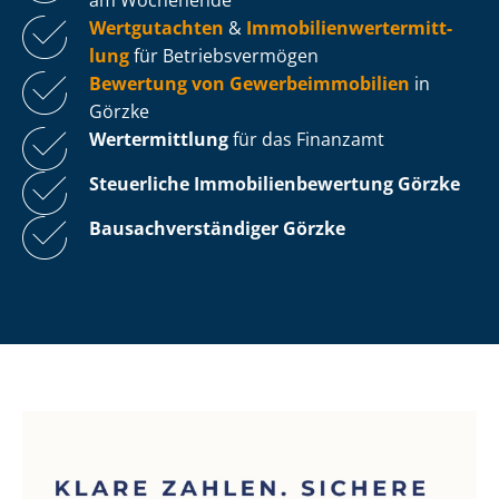
Wertgutachten
&
Im­mo­bi­li­en­wert­ermitt­
lung
für Be­triebs­ver­mö­gen
Bewertung von Ge­wer­be­im­mo­bi­li­en
in
Görzke
Wertermittlung
für das Finanzamt
Steuerliche Im­mo­bi­li­en­be­wer­tung
Görzke
Bau­sach­ver­stän­di­ger Görzke