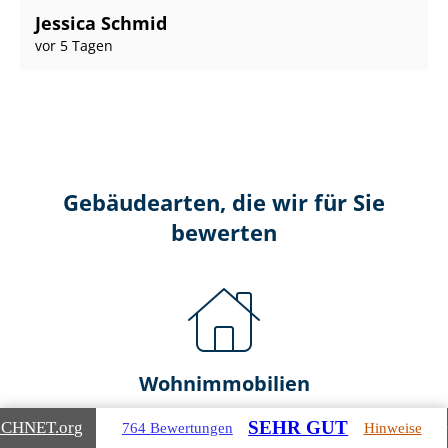
Jessica Schmid
vor 5 Tagen
Gebäudearten, die wir für Sie
bewerten
Wohnimmobilien
SEHR GUT
ICHNET
.org
764 Bewertungen
Hinweise
Ein- und Zwei­fa­mi­li­en­häu­ser