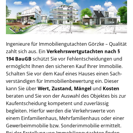
Ingenieure für Im­mo­bi­li­en­gut­ach­ten Görzke – Qualität
zahlt sich aus. Ein
Ver­kehrs­wert­gut­ach­ten nach §
194 BauGB
schützt Sie vor Fehl­ent­schei­dun­gen und
ermöglicht Ihnen den sicheren Kauf Ihrer Immobilie.
Schalten Sie vor dem Kauf eines Hauses einen Sach­
ver­stän­di­gen für Im­mo­bi­li­en­be­wer­tung ein. Dieser
kann Sie über
Wert, Zustand, Mängel
und
Kosten
beraten und Sie von der Auswahl des Objektes bis zur
Kauf­ent­schei­dung kompetent und zuverlässig
begleiten. Hierfür werden die Verkehrswerte von
einem Einfamilienhaus, Mehr­fa­mi­li­en­haus oder einer
Ge­wer­be­im­mo­bi­lie bzw. Sonderimmobilie ermittelt.