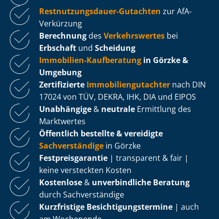
Rest­nut­zungs­dau­er-Gutachten
zur AfA-
Verkürzung
Berechnung
des
Verkehrswertes
bei
Erbschaft
und
Scheidung
Immobilien-Kaufberatung
in Görzke &
Umgebung
Zertifizierte
Im­mo­bi­li­en­gut­ach­ter
nach DIN
17024 von TÜV, DEKRA, IHK, DIA und EIPOS
Unabhängige
&
neutrale
Ermittlung des
Marktwertes
Öffentlich bestellte & vereidigte
Sachverständige
in Görzke
Fest­preis­ga­ran­tie
| transparent & fair |
keine versteckten Kosten
Kostenlose
&
unverbindliche Beratung
durch Sachverständige
Kurzfristige Be­sich­ti­gungs­ter­mi­ne
| auch
am Wochenende