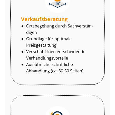
Ver­kaufs­be­ra­tung
Ortsbegehung durch Sach­ver­stän­
di­gen
Grundlage für optimale
Preisgestaltung
Verschafft Inen entscheidende
Ver­hand­lungs­vor­tei­le
Ausführliche schriftliche
Abhandlung (ca. 30-50 Seiten)