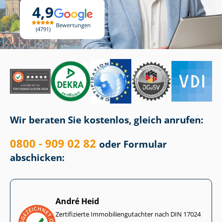
4,9
Bewertungen
4791
Wir beraten Sie kostenlos, gleich anrufen:
0800 - 909 02 82
oder Formular
abschicken:
André Heid
Zertifizierte Im­mo­bi­li­en­gut­ach­ter nach DIN 17024