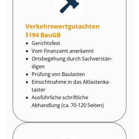
Ver­kehrs­wert­gut­ach­ten
§194 BauGB
Gerichtsfest
Vom Finanzamt anerkannt
Ortsbegehung durch Sach­ver­stän­
di­gen
Prüfung von Baulasten
Einsichtnahme in das Alt­las­ten­ka­
tas­ter
Ausführliche schriftliche
Abhandlung (ca. 70-120 Seiten)