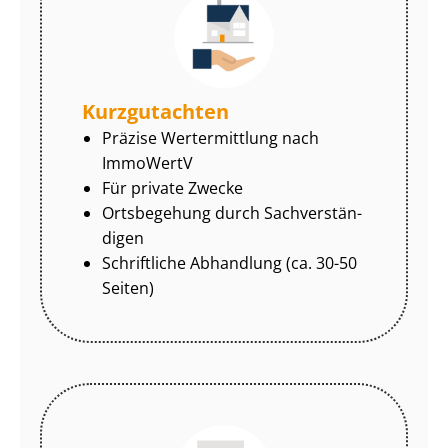
Kurzgutachten
Präzise Wertermittlung nach
ImmoWertV
Für private Zwecke
Ortsbegehung durch Sach­ver­stän­
di­gen
Schriftliche Abhandlung (ca. 30-50
Seiten)