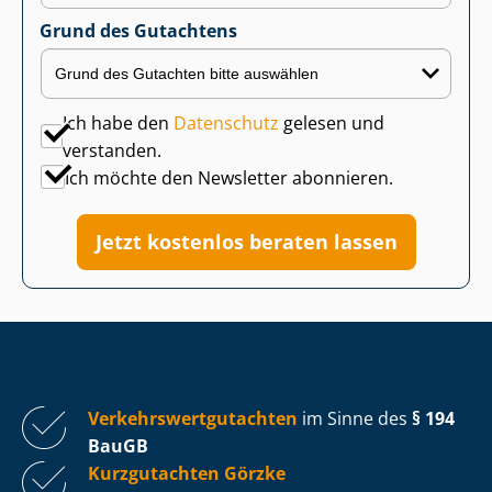
Grund des Gutachtens
Ich habe den
Datenschutz
gelesen und
verstanden.
Ich möchte den Newsletter abonnieren.
Jetzt kostenlos beraten lassen
Ver­kehrs­wert­gut­ach­ten
im Sinne des
§ 194
BauGB
Kurzgutachten Görzke