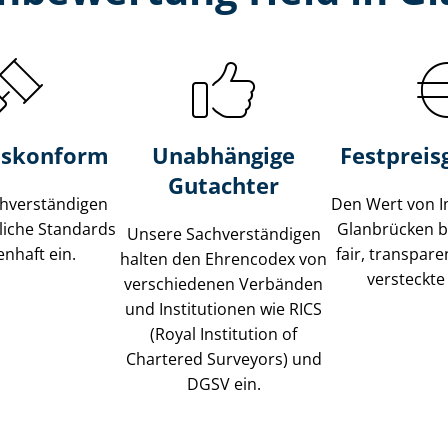
s­konform
Unabhängige
Festpreis​
Gutachter
­ver­stän­di­gen
Den Wert von I
liche Standards
Glanbrücken b
Unsere Sach­ver­stän­di­gen
nhaft ein.
fair, transpar
halten den Ehrencodex von
versteckte
verschiedenen Verbänden
und Institutionen wie RICS
(Royal Institution of
Chartered Surveyors) und
DGSV ein.