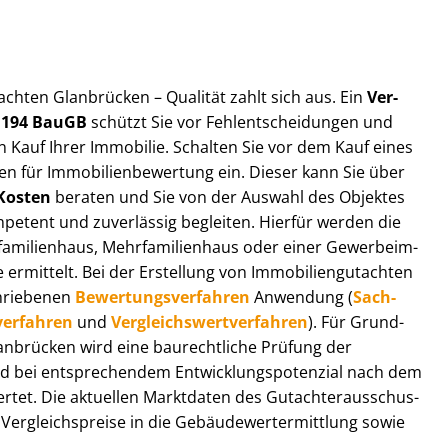
ut­ach­ten Glanbrücken – Qualität zahlt sich aus. Ein
Ver­
§ 194 BauGB
schützt Sie vor Fehl­ent­schei­dun­gen und
 Kauf Ihrer Immobilie. Schalten Sie vor dem Kauf eines
n für Im­mo­bi­li­en­be­wer­tung ein. Dieser kann Sie über
Kosten
beraten und Sie von der Auswahl des Objektes
ompetent und zuverlässig begleiten. Hierfür werden die
ilienhaus, Mehr­fa­mi­li­en­haus oder einer Ge­wer­be­im­
rmittelt. Bei der Erstellung von Im­mo­bi­li­en­gut­ach­ten
hrie­be­nen
Be­wer­tungs­ver­fah­ren
Anwendung (
Sach­
ver­fah­ren
und
Ver­gleichs­wert­ver­fah­ren
). Für Grund­
 Glanbrücken wird eine baurechtliche Prüfung der
 bei entsprechendem Ent­wick­lungs­po­ten­zi­al nach dem
tet. Die aktuellen Marktdaten des Gut­ach­ter­aus­schus­
r­gleichs­prei­se in die Ge­bäu­de­wert­ermitt­lung sowie