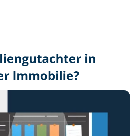
lien­gutachter in
er Immobilie?