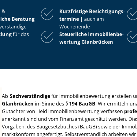
e
&
Kurzfristige Be­sich­ti­gungs­
iche Beratung
ter­mi­ne
| auch am
verständige
Wochenende
tlung
für das
Steuerliche Im­mo­bi­li­en­be­
wer­tung
Glanbrücken
Als
Sachverständige
für Im­mo­bi­li­en­be­wer­tung erstellen
Glanbrücken
im Sinne des
§ 194 BauGB
. Wir ermitteln u
Gutachter von Heid Im­mo­bi­li­en­be­wer­tung verfassen
profe
anerkannt sind und vom Finanzamt geschätzt werden. Diese 
Vorgaben, des Baugesetzbuches (BauGB) sowie der Im­mo­bi­l
marktkonform angefertigt. Selbst­ver­ständ­lich arbeiten wi