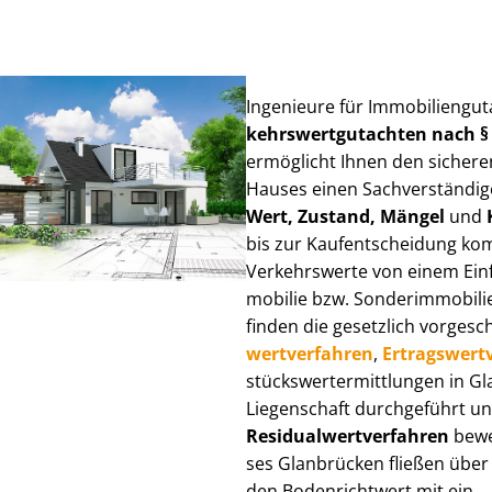
Ingenieure für Im­mo­bi­li­en­g
kehrs­wert­gut­ach­ten nach 
ermöglicht Ihnen den sicheren
Hauses einen Sach­ver­stän­di­ge
Wert, Zustand, Mängel
und
bis zur Kauf­ent­schei­dung k
Verkehrswerte von einem Einfam
mo­bi­lie bzw. Sonderimmobilie e
finden die gesetzlich vor­ge­sc
wert­ver­fah­ren
,
Er­trags­wert­
stücks­wert­ermitt­lun­gen in
Liegenschaft durchgeführt und
Re­si­du­al­wert­ver­fah­ren
bewer
ses Glanbrücken fließen über Ve
den Bodenrichtwert mit ein.