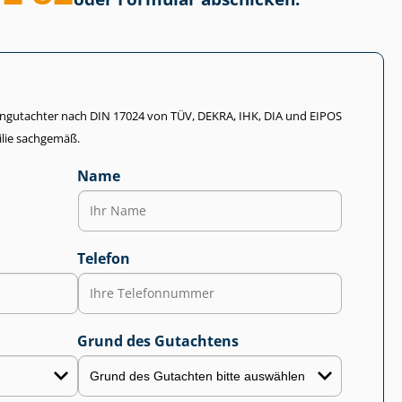
li­en­gut­ach­ter nach DIN 17024 von TÜV, DEKRA, IHK, DIA und EIPOS
lie sachgemäß.
Name
Telefon
Grund des Gutachtens