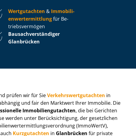
Wertgutachten
&
Im­mo­bi­li­
en­wert­ermitt­lung
für Be­
triebs­ver­mö­gen
Bau­sach­ver­stän­di­ger
Glanbrücken
 und prüfen wir für Sie
Ver­kehrs­wert­gut­ach­ten
in
nabhängig und fair den Marktwert Ihrer Immobilie. Die
ssionelle Im­mo­bi­li­en­gut­ach­ten
, die bei Gerichten
werden unter Be­rück­sich­ti­gung, der gesetzlichen
i­en­wert­ermitt­lungs­ver­ord­nung (ImmoWertV),
r auch
Kurzgutachten
in
Glanbrücken
für private