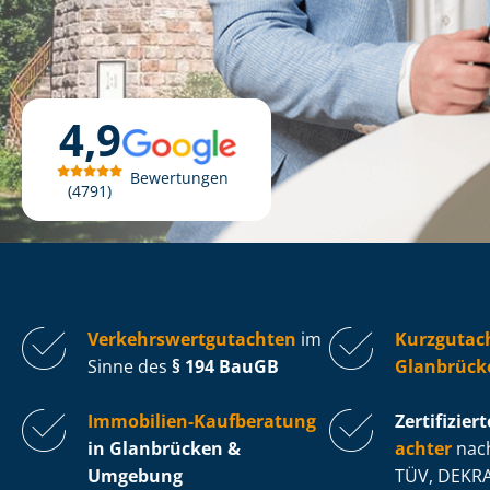
4,9
Bewertungen
4791
Ver­kehrs­wert­gut­ach­ten
im
Kurzgutac
Sinne des
§ 194 BauGB
Glanbrück
Immobilien-Kaufberatung
Zertifiziert
in Glanbrücken &
ach­ter
nach
Umgebung
TÜV, DEKRA