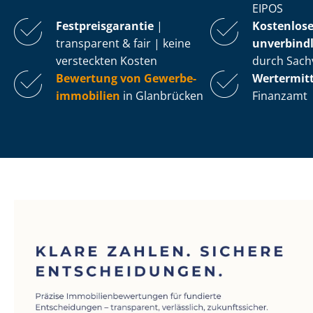
EIPOS
Fest­preis­ga­ran­tie
|
Kostenlos
transparent & fair | keine
unverbindl
versteckten Kosten
durch Sach
Bewertung von Ge­wer­be­
Wertermit
im­mo­bi­li­en
in Glanbrücken
Finanzamt