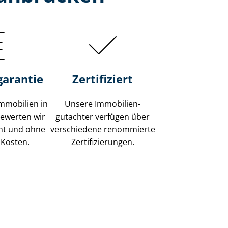
garantie
Zertifiziert
mmobilien in
Unsere Immobilien­
ewerten wir
gutachter verfügen über
ent und ohne
verschiedene renommierte
 Kosten.
Zer­ti­fi­zie­run­gen.