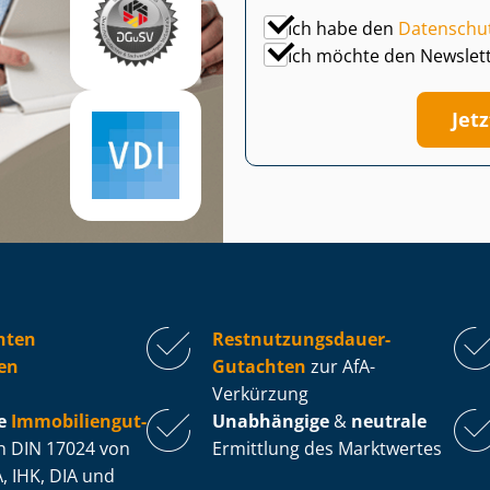
Ich habe den
Datenschu
Ich möchte den Newslet
Jet
hten
Rest­nut­zungs­dau­er-
en
Gutachten
zur AfA-
Verkürzung
e
Im­mo­bi­li­en­gut­
Unabhängige
&
neutrale
 DIN 17024 von
Ermittlung des Marktwertes
, IHK, DIA und