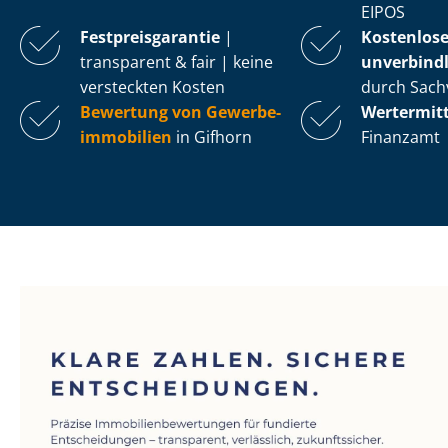
EIPOS
Fest­preis­ga­ran­tie
|
Kostenlos
transparent & fair | keine
unverbindl
versteckten Kosten
durch Sach
Bewertung von Ge­wer­be­
Wertermit
im­mo­bi­li­en
in Gifhorn
Finanzamt