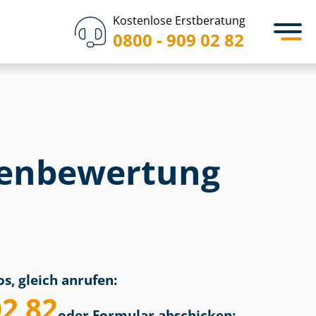
Kostenlose Erstberatung
0800 - 909 02 82
en­bewertung
s, gleich anrufen:
02 82
oder Formular abschicken: