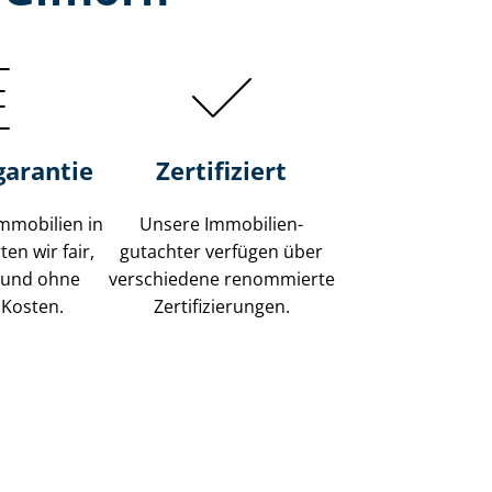
garantie
Zertifiziert
mmobilien in
Unsere Immobilien­
en wir fair,
gutachter verfügen über
 und ohne
verschiedene renommierte
 Kosten.
Zer­ti­fi­zie­run­gen.