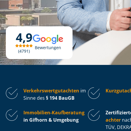
4,9
Bewertungen
4791
Ver­kehrs­wert­gut­ach­ten
im
Kurzgutac
Sinne des
§ 194 BauGB
Immobilien-Kaufberatung
Zertifiziert
in Gifhorn & Umgebung
ach­ter
nach
TÜV, DEKRA