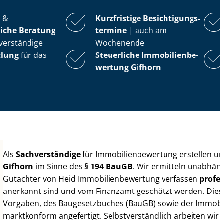
e
&
Kurzfristige Be­sich­ti­gungs­
iche Beratung
ter­mi­ne
| auch am
verständige
Wochenende
tlung
für das
Steuerliche Im­mo­bi­li­en­be­
wer­tung
Gifhorn
Als
Sachverständige
für Im­mo­bi­li­en­be­wer­tung erstellen
Gifhorn
im Sinne des
§ 194 BauGB
. Wir ermitteln unabhän
Gutachter von Heid Im­mo­bi­li­en­be­wer­tung verfassen
profe
anerkannt sind und vom Finanzamt geschätzt werden. Diese 
Vorgaben, des Baugesetzbuches (BauGB) sowie der Im­mo­bi­l
marktkonform angefertigt. Selbst­ver­ständ­lich arbeiten wi