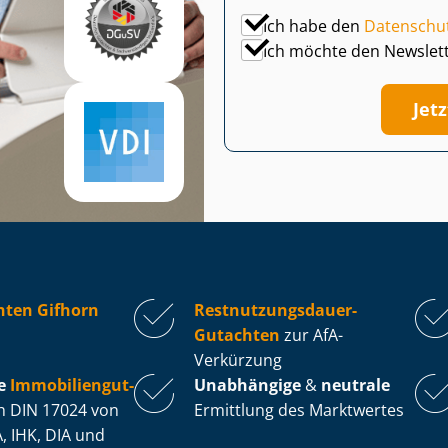
Ich habe den
Datenschu
Ich möchte den Newslet
Jet
hten Gifhorn
Rest­nut­zungs­dau­er-
Gutachten
zur AfA-
Verkürzung
e
Im­mo­bi­li­en­gut­
Unabhängige
&
neutrale
 DIN 17024 von
Ermittlung des Marktwertes
, IHK, DIA und