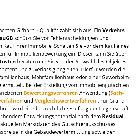
t­ach­ten Gifhorn – Qualität zahlt sich aus. Ein
Ver­kehrs­
 BauGB
schützt Sie vor Fehl­ent­schei­dun­gen und
 Kauf Ihrer Immobilie. Schalten Sie vor dem Kauf eines
n für Im­mo­bi­li­en­be­wer­tung ein. Dieser kann Sie über
Kosten
beraten und Sie von der Auswahl des Objektes
ompetent und zuverlässig begleiten. Hierfür werden die
ilienhaus, Mehr­fa­mi­li­en­haus oder einer Ge­wer­be­im­
rmittelt. Bei der Erstellung von Im­mo­bi­li­en­gut­ach­ten
hrie­be­nen
Be­wer­tungs­ver­fah­ren
Anwendung (
Sach­
ver­fah­ren
und
Ver­gleichs­wert­ver­fah­ren
). Für Grund­
Gifhorn wird eine baurechtliche Prüfung der Liegenschaft
hendem Ent­wick­lungs­po­ten­zi­al nach dem
Re­si­du­al­
aktuellen Marktdaten des Gut­ach­ter­aus­schus­ses
s­prei­se in die Ge­bäu­de­wert­ermitt­lung sowie den