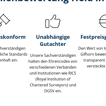
s­konform
Unabhängige
Festpreis​
Gutachter
­ver­stän­di­gen
Den Wert von I
liche Standards
Gifhorn bewert
Unsere Sach­ver­stän­di­gen
nhaft ein.
transparent
halten den Ehrencodex von
versteckte
verschiedenen Verbänden
und Institutionen wie RICS
(Royal Institution of
Chartered Surveyors) und
DGSV ein.