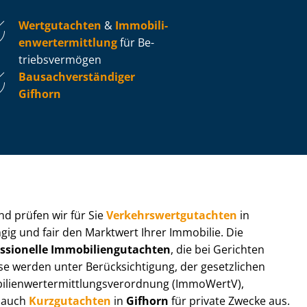
Wertgutachten
&
Im­mo­bi­li­
en­wert­ermitt­lung
für Be­
triebs­ver­mö­gen
Bau­sach­ver­stän­di­ger
Gifhorn
 und prüfen wir für Sie
Ver­kehrs­wert­gut­ach­ten
in
gig und fair den Marktwert Ihrer Immobilie. Die
ssionelle Im­mo­bi­li­en­gut­ach­ten
, die bei Gerichten
werden unter Be­rück­sich­ti­gung, der gesetzlichen
i­en­wert­ermitt­lungs­ver­ord­nung (ImmoWertV),
r auch
Kurzgutachten
in
Gifhorn
für private Zwecke aus.