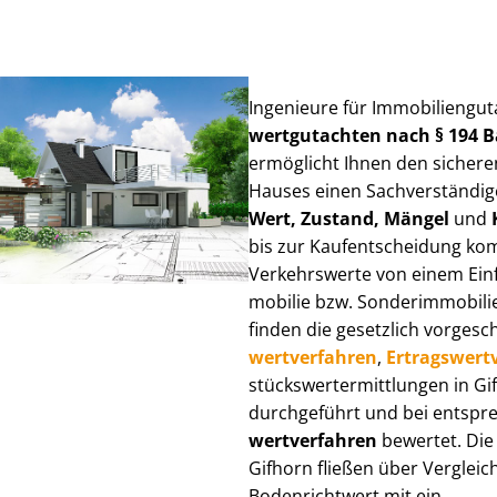
Ingenieure für Im­mo­bi­li­en­gu
wert­gut­ach­ten nach § 194
ermöglicht Ihnen den sicheren
Hauses einen Sach­ver­stän­di­ge
Wert, Zustand, Mängel
und
bis zur Kauf­ent­schei­dung k
Verkehrswerte von einem Einfam
mo­bi­lie bzw. Sonderimmobilie e
finden die gesetzlich vor­ge­sc
wert­ver­fah­ren
,
Er­trags­wert­
stücks­wert­ermitt­lun­gen in 
durchgeführt und bei entsprec
wert­ver­fah­ren
bewertet. Die 
Gifhorn fließen über Ver­gleich
Bodenrichtwert mit ein.