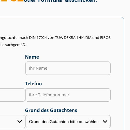
li­en­gut­ach­ter nach DIN 17024 von TÜV, DEKRA, IHK, DIA und EIPOS
lie sachgemäß.
Name
Telefon
Grund des Gutachtens