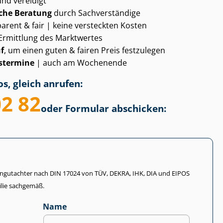
und vereidigt
che Beratung
durch Sachverständige
arent & fair | keine versteckten Kosten
Ermittlung des Marktwertes
f
, um einen guten & fairen Preis festzulegen
­ter­mi­ne
| auch am Wochenende
s, gleich anrufen:
02 82
oder Formular abschicken:
li­en­gut­ach­ter nach DIN 17024 von TÜV, DEKRA, IHK, DIA und EIPOS
lie sachgemäß.
Name