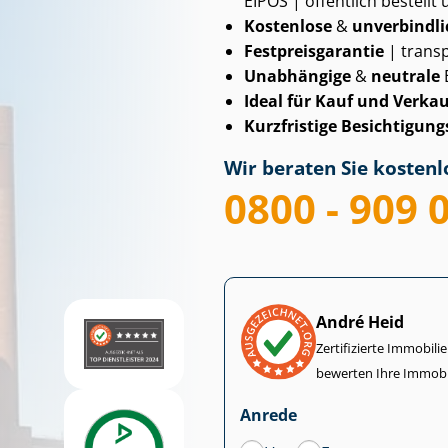
EIPOS | öffentlich bestellt 
Kostenlose
&
unverbindli
Fest­preis­ga­ran­tie
| transp
Unabhängige
&
neutrale
Ideal für Kauf und Verkau
Kurzfristige Be­sich­ti­gungs
Wir beraten Sie kostenlo
0800 - 909 
André Heid
Zertifizierte Im­mo­bi­
bewerten Ihre Immobi
Anrede