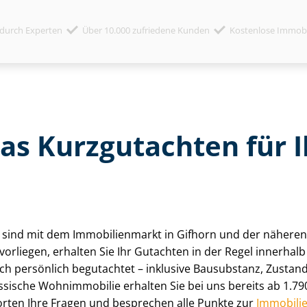
durch Experten
Über 10.000 zufriedene Kunden
Kostenlose Immob
das Kurzgutachten für
en sind mit dem Immobilienmarkt in Gifhorn und der näher
 vorliegen, erhalten Sie Ihr Gutachten in der Regel innerh
ch persönlich begutachtet – inklusive Bausubstanz, Zustan
ssische Wohnimmobilie erhalten Sie bei uns bereits ab 1.79
rten Ihre Fragen und besprechen alle Punkte zur
Im­mo­bi­li