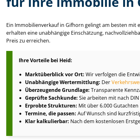
für Ihre Immobilie in
Ein Im­mo­bi­li­en­ver­kauf in Gifhorn gelingt am besten mi
erhalten eine unabhängige Einschätzung, nach­voll­zieh­
Preis zu erreichen.
Ihre Vorteile bei Heid:
Marktüberblick vor Ort:
Wir verfolgen die Entw
Unabhängige Wertermittlung:
Der
Verkehrswe
Überzeugende Grundlage:
Transparente Kennz
Geprüfte Sachkunde:
Sie arbeiten mit nach DIN 
Erprobte Strukturen:
Mit über 6.000 Gutachten p
Termine, die passen:
Auf Wunsch sind kurzfris
Klar kalkulierbar:
Nach dem kostenlosen Erstges