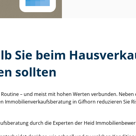
lb Sie beim Hausverkau
n sollten
 Routine – und meist mit hohen Werten verbunden. Neben de
 Im­mo­bi­li­en­ver­kaufs­be­ra­tung in Gifhorn reduzieren Si
­be­ra­tung durch die Experten der Heid Im­mo­bi­li­en­be­wer