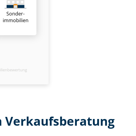
Sonder­
immobilien
ilienbewertung
Ver­kaufs­be­ra­tung