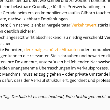
 entscheidet darüber, wie schnell und zu welchen Kondition
eine belastbare Grundlage für Ihre Preis­ver­hand­lun­gen.
n:
Gerade beim ersten Im­mo­bi­li­en­ver­kauf in Gifhorn tauch
ete, nach­voll­zieh­ba­re Empfehlungen.
ten:
Ein nachvollziehbar hergeleiteter
Verkehrswert
stärkt 
 deutlich sicherer.
ch angesetzt wirkt abschreckend, zu niedrig verschenkt Ver
eichen.
te Einheiten,
denk­mal­ge­schütz­te Altbauten
oder Immobilien
i­gen kennen die relevanten Stellschrauben und bewerten d
ten Ihre Dokumente, unterstützen bei fehlenden Nachweise
ermeiden unangenehme Überraschungen im Verkaufsprozess.
d:
Manchmal muss es zügig gehen – oder private Umstände 
en dafür, dass der Verkauf strukturiert, geordnet und profes
n Tag. Deshalb ist es entscheidend, Entscheidungen nicht 