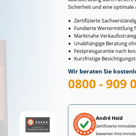
Sicherheit und eine optimale
Zertifizierte Sachverständi
Fundierte Wertermittlung f
Marktnahe Ver­kaufs­stra­te
Unabhängige Beratung ohne 
Fest­preis­ga­ran­tie nach k
Kurzfristige Be­sich­ti­gun
Wir beraten Sie kostenlo
0800 - 909 
André Heid
Zertifizierte Im­mo­bi­
bewerten Ihre Immobi