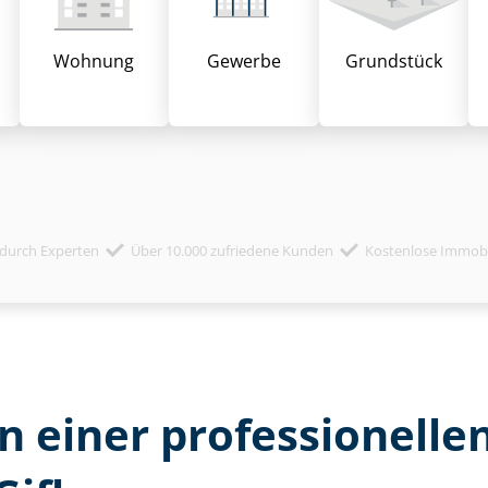
Wohnung
Gewerbe
Grund­stück
durch Experten
Über 10.000 zufriedene Kunden
Kostenlose Immob
 einer professionellen 