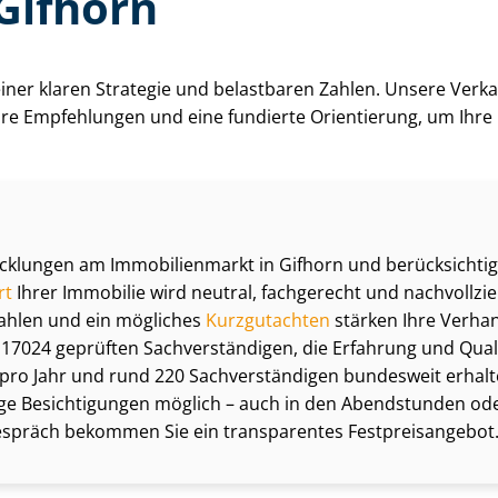
 Gifhorn
t einer klaren Strategie und belastbaren Zahlen. Unsere Ver­ka
ba­re Empfehlungen und eine fundierte Orientierung, um Ihre
icklungen am Immobilienmarkt in Gifhorn und berücksichti
rt
Ihrer Immobilie wird neutral, fachgerecht und nachvollzie
ahlen und ein mögliches
Kurzgutachten
stärken Ihre Ver­han
17024 geprüften Sach­ver­stän­di­gen, die Erfahrung und Qual
ro Jahr und rund 220 Sach­ver­stän­di­gen bundesweit erhalt
tige Besichtigungen möglich – auch in den Abendstunden 
präch bekommen Sie ein transparentes Fest­preis­an­ge­bot