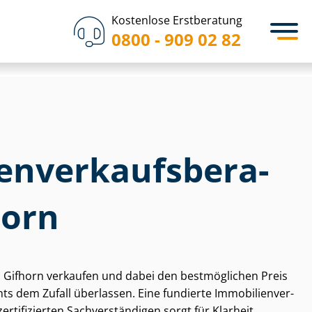
Kostenlose Erstberatung
0800 - 909 02 82
­en­ver­kaufs­be­ra­
horn
n Gifhorn verkaufen und dabei den bestmöglichen Preis
ts dem Zufall überlassen. Eine fundierte Im­mo­bi­li­en­ver­
rtifizierten Sach­ver­stän­di­gen sorgt für Klarheit,