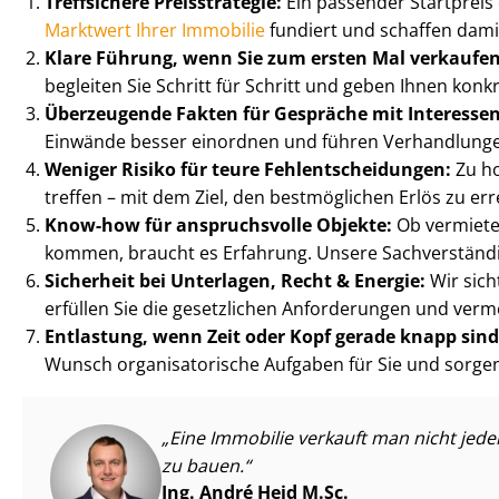
Treffsichere Preisstrategie:
Ein passender Startpreis
Marktwert Ihrer Immobilie
fundiert und schaffen damit 
Klare Führung, wenn Sie zum ersten Mal verkaufe
begleiten Sie Schritt für Schritt und geben Ihnen konkr
Überzeugende Fakten für Gespräche mit Interessen
Einwände besser einordnen und führen Verhandlungen
Weniger Risiko für teure Fehl­ent­schei­dun­gen:
Zu ho
treffen – mit dem Ziel, den bestmöglichen Erlös zu err
Know-how für anspruchsvolle Objekte:
Ob vermiete
kommen, braucht es Erfahrung. Unsere Sach­ver­stän­d
Sicherheit bei Unterlagen, Recht & Energie:
Wir sich
erfüllen Sie die gesetzlichen Anforderungen und v
Entlastung, wenn Zeit oder Kopf gerade knapp sin
Wunsch or­ga­ni­sa­to­ri­sche Aufgaben für Sie und sorg
Eine Immobilie verkauft man nicht jede
zu bauen.
Ing. André Heid M.Sc.