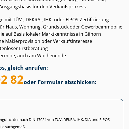
 Ausgangsbasis für den Verkaufsprozess.
ge mit TÜV-, DEKRA-, IHK- oder EIPOS-Zertifizierung
ür Haus, Wohnung, Grundstück oder Ge­wer­be­im­mo­bi­lie
­gie auf Basis lokaler Marktkenntnisse in Gifhorn
Maklerprovision oder Ver­kaufs­in­ter­es­se
ostenloser Erstberatung
gs­ter­mi­ne, auch am Wochenende
s, gleich anrufen:
02 82
oder Formular abschicken:
li­en­gut­ach­ter nach DIN 17024 von TÜV, DEKRA, IHK, DIA und EIPOS
lie sachgemäß.