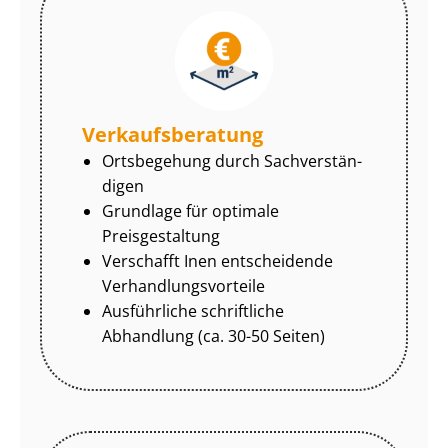
Ver­kaufs­be­ra­tung
Ortsbegehung durch Sach­ver­stän­
di­gen
Grundlage für optimale
Preisgestaltung
Verschafft Inen entscheidende
Ver­hand­lungs­vor­tei­le
Ausführliche schriftliche
Abhandlung (ca. 30-50 Seiten)