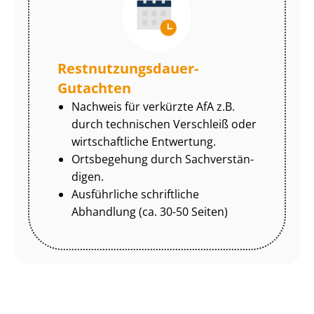
Rest­nut­zungs­dau­er-
Gutachten
Nachweis für verkürzte AfA z.B.
durch technischen Verschleiß oder
wirtschaftliche Entwertung.
Ortsbegehung durch Sach­ver­stän­
di­gen.
Ausführliche schriftliche
Abhandlung (ca. 30-50 Seiten)