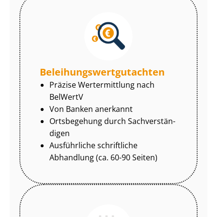
Be­lei­hungs­wert­gut­ach­ten
Präzise Wertermittlung nach
BelWertV
Von Banken anerkannt
Ortsbegehung durch Sach­ver­stän­
di­gen
Ausführliche schriftliche
Abhandlung (ca. 60-90 Seiten)