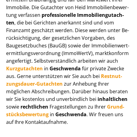
Immobilie. Die Gutachter von Heid Im­mo­bi­li­en­be­wer­
tung verfassen
professionelle Im­mo­bi­li­en­gut­ach­
ten
, die bei Gerichten anerkannt sind und vom
Finanzamt geschätzt werden. Diese werden unter Be­
rück­sich­ti­gung, der gesetzlichen Vorgaben, des
Baugesetzbuches (BauGB) sowie der Im­mo­bi­li­en­wert­
ermitt­lungs­ver­ord­nung (ImmoWertV), marktkonform
angefertigt. Selbst­ver­ständ­lich arbeiten wir auch
Kurzgutachten
in
Geschwenda
für private Zwecke
aus. Gerne unterstützen wir Sie auch bei
Rest­nut­
zungs­dau­er-Gutachten
zur Anhebung Ihrer
möglichen Abschreibungen. Darüber hinaus beraten
wir Sie kostenlos und unverbindlich bei
inhaltlichen
sowie
rechtlichen
Fragestellungen zu Ihrer
Grund­
stücks­be­wer­tung
in
Geschwenda
. Wir freuen uns
auf Ihre Kontaktaufnahme.