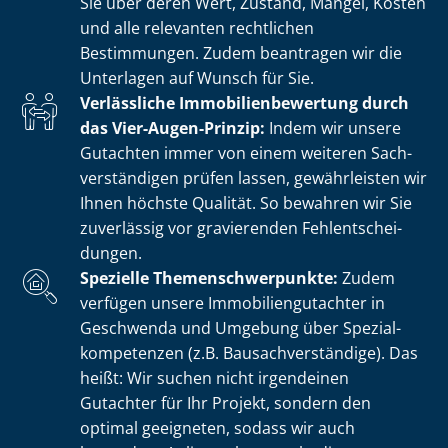
Sie über deren Wert, Zustand, Mängel, Kosten
und alle relevanten rechtlichen
Bestimmungen. Zudem beantragen wir die
Unterlagen auf Wunsch für Sie.
Verlässliche Im­mo­bi­li­en­be­wer­tung durch
das Vier-Augen-Prinzip:
Indem wir unsere
Gutachten immer von einem weiteren Sach­
ver­stän­di­gen prüfen lassen, gewährleisten wir
Ihnen höchste Qualität. So bewahren wir Sie
zuverlässig vor gravierenden Fehl­ent­schei­
dun­gen.
Spezielle The­men­schwer­punk­te:
Zudem
verfügen unsere Im­mo­bi­li­en­gut­ach­ter in
Geschwenda und Umgebung über Spe­zi­al­
kom­pe­ten­zen (z.B. Bau­sach­ver­stän­di­ge). Das
heißt: Wir suchen nicht irgendeinen
Gutachter für Ihr Projekt, sondern den
optimal geeigneten, sodass wir auch