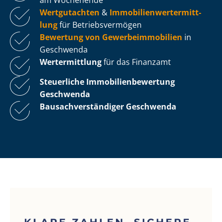
Wertgutachten
&
Im­mo­bi­li­en­wert­ermitt­
lung
für Be­triebs­ver­mö­gen
Bewertung von Ge­wer­be­im­mo­bi­li­en
in
Geschwenda
Wertermittlung
für das Finanzamt
Steuerliche Im­mo­bi­li­en­be­wer­tung
Geschwenda
Bau­sach­ver­stän­di­ger Geschwenda