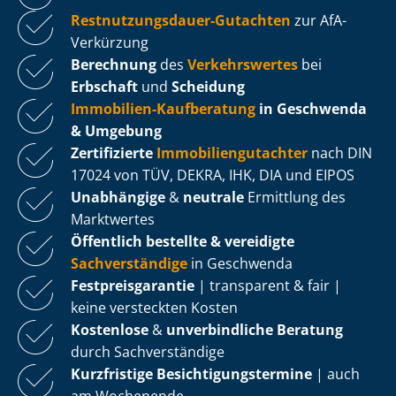
Rest­nut­zungs­dau­er-Gutachten
zur AfA-
Verkürzung
Berechnung
des
Verkehrswertes
bei
Erbschaft
und
Scheidung
Immobilien-Kaufberatung
in Geschwenda
& Umgebung
Zertifizierte
Im­mo­bi­li­en­gut­ach­ter
nach DIN
17024 von TÜV, DEKRA, IHK, DIA und EIPOS
Unabhängige
&
neutrale
Ermittlung des
Marktwertes
Öffentlich bestellte & vereidigte
Sachverständige
in Geschwenda
Fest­preis­ga­ran­tie
| transparent & fair |
keine versteckten Kosten
Kostenlose
&
unverbindliche Beratung
durch Sachverständige
Kurzfristige Be­sich­ti­gungs­ter­mi­ne
| auch
am Wochenende