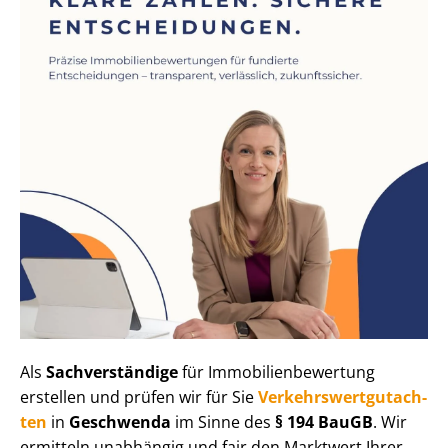
Als
Sachverständige
für Im­mo­bi­li­en­be­wer­tung
erstellen und prüfen wir für Sie
Ver­kehrs­wert­gut­ach­
ten
in
Geschwenda
im Sinne des
§ 194 BauGB
. Wir
ermitteln unabhängig und fair den Marktwert Ihrer