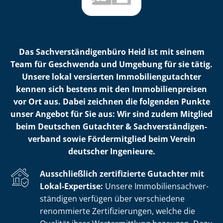
Das Sach­ver­stän­di­gen­bü­ro Heid ist mit seinem
Team für Geschwenda und Umgebung für sie tätig.
Unsere lokal versierten Im­mo­bi­li­en­gut­ach­ter
kennen sich bestens mit den Im­mo­bi­li­en­prei­sen
vor Ort aus. Dabei zeichnen die folgenden Punkte
unser Angebot für Sie aus: Wir sind zudem Mitglied
beim Deutschen Gutachter & Sach­ver­stän­di­gen­
ver­band sowie Fördermitglied beim Verein
deutscher Ingenieure.
Ausschließlich zertifizierte Gutachter mit
Lokal-Expertise:
Unsere Im­mo­bi­li­en­sach­ver­
stän­di­gen verfügen über verschiedene
renommierte Zer­ti­fi­zie­run­gen, welche die