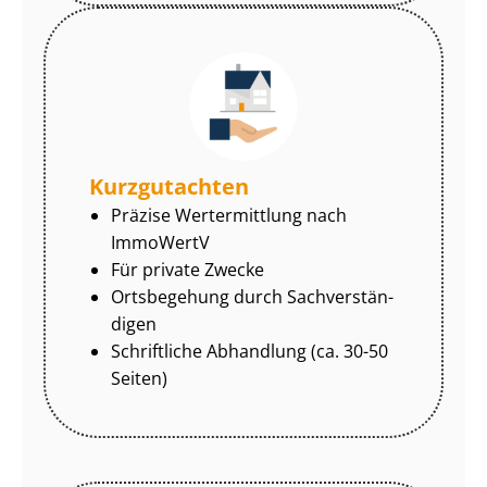
Kurzgutachten
Präzise Wertermittlung nach
ImmoWertV
Für private Zwecke
Ortsbegehung durch Sach­ver­stän­
di­gen
Schriftliche Abhandlung (ca. 30-50
Seiten)