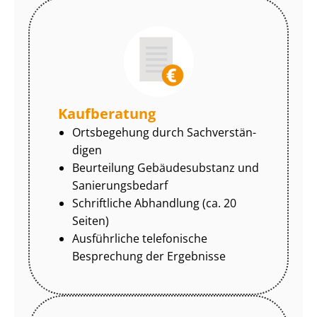
Kaufberatung
Ortsbegehung durch Sach­ver­stän­
di­gen
Beurteilung Gebäudesubstanz und
Sa­nie­rungs­be­darf
Schriftliche Abhandlung (ca. 20
Seiten)
Ausführliche telefonische
Besprechung der Ergebnisse