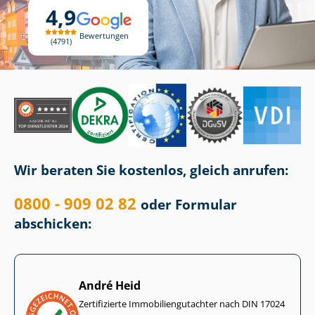
4,9
Bewertungen
4791
Wir beraten Sie kostenlos, gleich anrufen:
0800 - 909 02 82
oder Formular
abschicken:
André Heid
Zertifizierte Im­mo­bi­li­en­gut­ach­ter nach DIN 17024