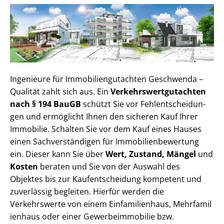
Ingenieure für Im­mo­bi­li­en­gut­ach­ten Geschwenda –
Qualität zahlt sich aus. Ein
Ver­kehrs­wert­gut­ach­ten
nach § 194 BauGB
schützt Sie vor Fehl­ent­schei­dun­
gen und ermöglicht Ihnen den sicheren Kauf Ihrer
Immobilie. Schalten Sie vor dem Kauf eines Hauses
einen Sach­ver­stän­di­gen für Im­mo­bi­li­en­be­wer­tung
ein. Dieser kann Sie über
Wert, Zustand, Mängel
und
Kosten
beraten und Sie von der Auswahl des
Objektes bis zur Kauf­ent­schei­dung kompetent und
zuverlässig begleiten. Hierfür werden die
Verkehrswerte von einem Einfamilienhaus, Mehr­fa­mi­l
i­en­haus oder einer Ge­wer­be­im­mo­bi­lie bzw.