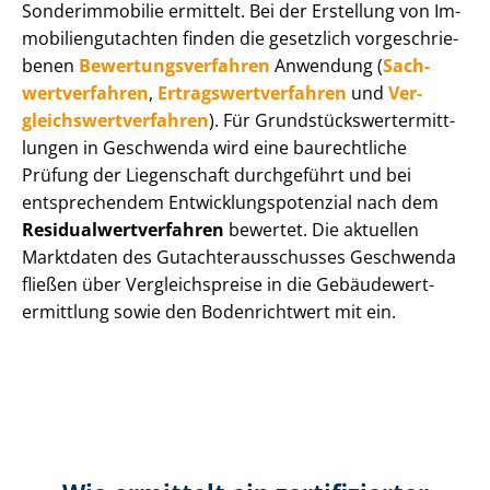
Sonderimmobilie ermittelt. Bei der Erstellung von Im­
mo­bi­li­en­gut­ach­ten finden die gesetzlich vor­ge­schrie­
be­nen
Be­wer­tungs­ver­fah­ren
Anwendung (
Sach­
wert­ver­fah­ren
,
Er­trags­wert­ver­fah­ren
und
Ver­
gleichs­wert­ver­fah­ren
). Für Grund­stücks­wert­ermitt­
lun­gen in Geschwenda wird eine baurechtliche
Prüfung der Liegenschaft durchgeführt und bei
entsprechendem Ent­wick­lungs­po­ten­zi­al nach dem
Re­si­du­al­wert­ver­fah­ren
bewertet. Die aktuellen
Marktdaten des Gut­ach­ter­aus­schus­ses Geschwenda
fließen über Ver­gleichs­prei­se in die Ge­bäu­de­wert­
ermitt­lung sowie den Bodenrichtwert mit ein.