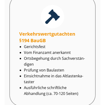
Ver­kehrs­wert­gut­ach­ten
§194 BauGB
Gerichtsfest
Vom Finanzamt anerkannt
Ortsbegehung durch Sach­ver­stän­
di­gen
Prüfung von Baulasten
Einsichtnahme in das Alt­las­ten­ka­
tas­ter
Ausführliche schriftliche
Abhandlung (ca. 70-120 Seiten)