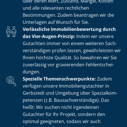
über deren Wert, Zustand, Mängel, Kosten
und alle relevanten rechtlichen
Bestimmungen. Zudem beantragen wir die
Unterlagen auf Wunsch für Sie.
Verlässliche Im­mo­bi­li­en­be­wer­tung durch
das Vier-Augen-Prinzip:
Indem wir unsere
Gutachten immer von einem weiteren Sach­
ver­stän­di­gen prüfen lassen, gewährleisten wir
Ihnen höchste Qualität. So bewahren wir Sie
zuverlässig vor gravierenden Fehl­ent­schei­
dun­gen.
Spezielle The­men­schwer­punk­te:
Zudem
verfügen unsere Im­mo­bi­li­en­gut­ach­ter in
Gerbstedt und Umgebung über Spe­zi­al­kom­
pe­ten­zen (z.B. Bau­sach­ver­stän­di­ge). Das
heißt: Wir suchen nicht irgendeinen
Gutachter für Ihr Projekt, sondern den
optimal geeigneten, sodass wir auch