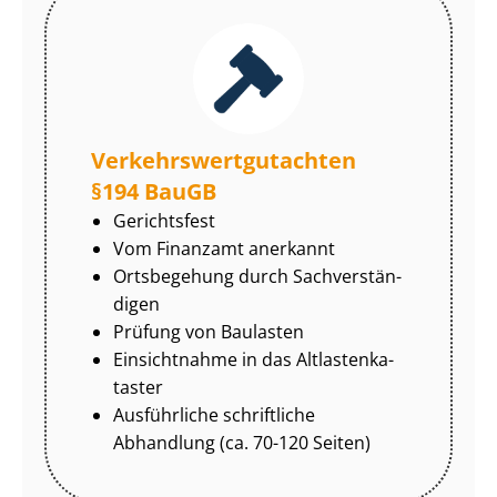
Ver­kehrs­wert­gut­ach­ten
§194 BauGB
Gerichtsfest
Vom Finanzamt anerkannt
Ortsbegehung durch Sach­ver­stän­
di­gen
Prüfung von Baulasten
Einsichtnahme in das Alt­las­ten­ka­
tas­ter
Ausführliche schriftliche
Abhandlung (ca. 70-120 Seiten)