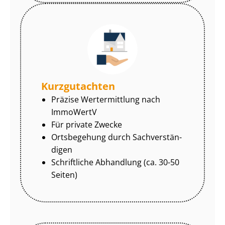
Kurzgutachten
Präzise Wertermittlung nach
ImmoWertV
Für private Zwecke
Ortsbegehung durch Sach­ver­stän­
di­gen
Schriftliche Abhandlung (ca. 30-50
Seiten)