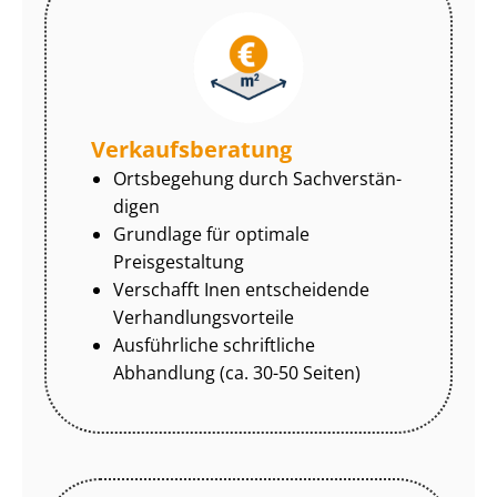
Ver­kaufs­be­ra­tung
Ortsbegehung durch Sach­ver­stän­
di­gen
Grundlage für optimale
Preisgestaltung
Verschafft Inen entscheidende
Ver­hand­lungs­vor­tei­le
Ausführliche schriftliche
Abhandlung (ca. 30-50 Seiten)