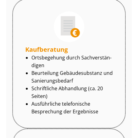
Kaufberatung
Ortsbegehung durch Sach­ver­stän­
di­gen
Beurteilung Gebäudesubstanz und
Sa­nie­rungs­be­darf
Schriftliche Abhandlung (ca. 20
Seiten)
Ausführliche telefonische
Besprechung der Ergebnisse