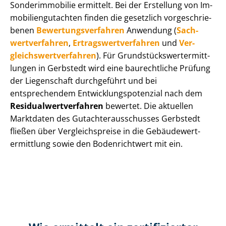
Sonderimmobilie ermittelt. Bei der Erstellung von Im­
mo­bi­li­en­gut­ach­ten finden die gesetzlich vor­ge­schrie­
be­nen
Be­wer­tungs­ver­fah­ren
Anwendung (
Sach­
wert­ver­fah­ren
,
Er­trags­wert­ver­fah­ren
und
Ver­
gleichs­wert­ver­fah­ren
). Für Grund­stücks­wert­ermitt­
lun­gen in Gerbstedt wird eine baurechtliche Prüfung
der Liegenschaft durchgeführt und bei
entsprechendem Ent­wick­lungs­po­ten­zi­al nach dem
Re­si­du­al­wert­ver­fah­ren
bewertet. Die aktuellen
Marktdaten des Gut­ach­ter­aus­schus­ses Gerbstedt
fließen über Ver­gleichs­prei­se in die Ge­bäu­de­wert­
ermitt­lung sowie den Bodenrichtwert mit ein.