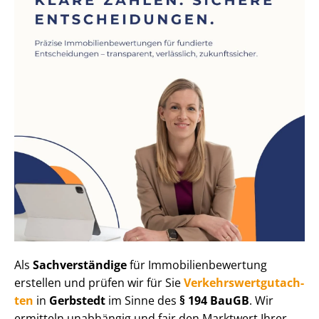
Als
Sachverständige
für Im­mo­bi­li­en­be­wer­tung
erstellen und prüfen wir für Sie
Ver­kehrs­wert­gut­ach­
ten
in
Gerbstedt
im Sinne des
§ 194 BauGB
. Wir
ermitteln unabhängig und fair den Marktwert Ihrer