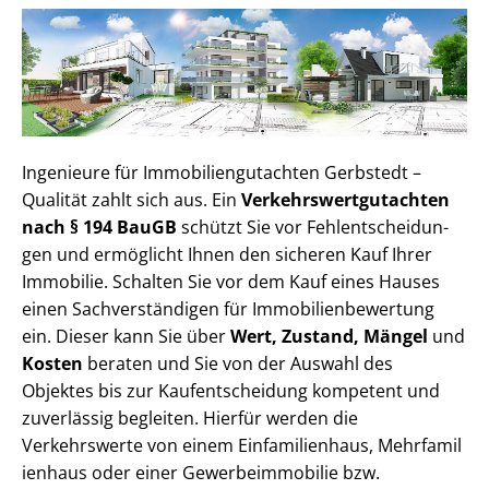
Ingenieure für Im­mo­bi­li­en­gut­ach­ten Gerbstedt –
Qualität zahlt sich aus. Ein
Ver­kehrs­wert­gut­ach­ten
nach § 194 BauGB
schützt Sie vor Fehl­ent­schei­dun­
gen und ermöglicht Ihnen den sicheren Kauf Ihrer
Immobilie. Schalten Sie vor dem Kauf eines Hauses
einen Sach­ver­stän­di­gen für Im­mo­bi­li­en­be­wer­tung
ein. Dieser kann Sie über
Wert, Zustand, Mängel
und
Kosten
beraten und Sie von der Auswahl des
Objektes bis zur Kauf­ent­schei­dung kompetent und
zuverlässig begleiten. Hierfür werden die
Verkehrswerte von einem Einfamilienhaus, Mehr­fa­mi­l
i­en­haus oder einer Ge­wer­be­im­mo­bi­lie bzw.