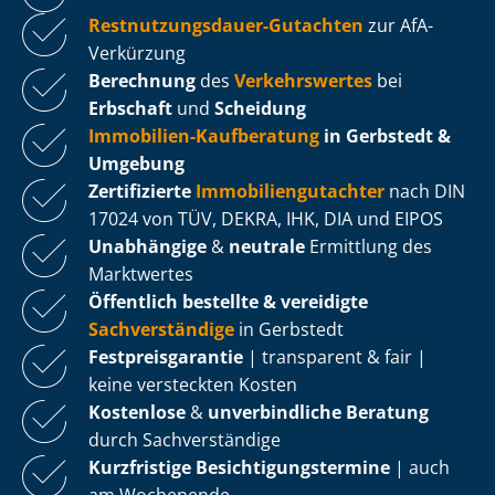
Rest­nut­zungs­dau­er-Gutachten
zur AfA-
Verkürzung
Berechnung
des
Verkehrswertes
bei
Erbschaft
und
Scheidung
Immobilien-Kaufberatung
in Gerbstedt &
Umgebung
Zertifizierte
Im­mo­bi­li­en­gut­ach­ter
nach DIN
17024 von TÜV, DEKRA, IHK, DIA und EIPOS
Unabhängige
&
neutrale
Ermittlung des
Marktwertes
Öffentlich bestellte & vereidigte
Sachverständige
in Gerbstedt
Fest­preis­ga­ran­tie
| transparent & fair |
keine versteckten Kosten
Kostenlose
&
unverbindliche Beratung
durch Sachverständige
Kurzfristige Be­sich­ti­gungs­ter­mi­ne
| auch
am Wochenende