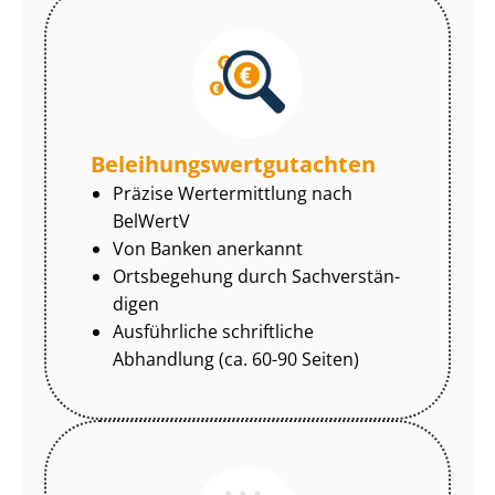
Be­lei­hungs­wert­gut­ach­ten
Präzise Wertermittlung nach
BelWertV
Von Banken anerkannt
Ortsbegehung durch Sach­ver­stän­
di­gen
Ausführliche schriftliche
Abhandlung (ca. 60-90 Seiten)