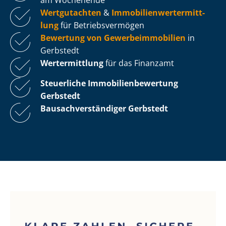
Wertgutachten
&
Im­mo­bi­li­en­wert­ermitt­
lung
für Be­triebs­ver­mö­gen
Bewertung von Ge­wer­be­im­mo­bi­li­en
in
Gerbstedt
Wertermittlung
für das Finanzamt
Steuerliche Im­mo­bi­li­en­be­wer­tung
Gerbstedt
Bau­sach­ver­stän­di­ger Gerbstedt