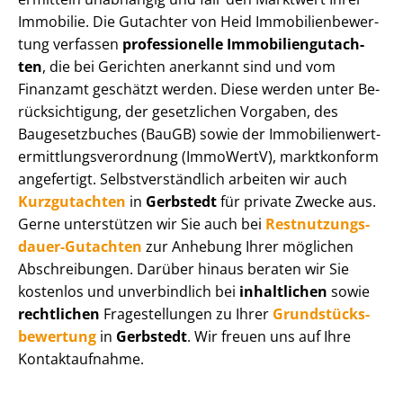
Immobilie. Die Gutachter von Heid Im­mo­bi­li­en­be­wer­
tung verfassen
professionelle Im­mo­bi­li­en­gut­ach­
ten
, die bei Gerichten anerkannt sind und vom
Finanzamt geschätzt werden. Diese werden unter Be­
rück­sich­ti­gung, der gesetzlichen Vorgaben, des
Baugesetzbuches (BauGB) sowie der Im­mo­bi­li­en­wert­
ermitt­lungs­ver­ord­nung (ImmoWertV), marktkonform
angefertigt. Selbst­ver­ständ­lich arbeiten wir auch
Kurzgutachten
in
Gerbstedt
für private Zwecke aus.
Gerne unterstützen wir Sie auch bei
Rest­nut­zungs­
dau­er-Gutachten
zur Anhebung Ihrer möglichen
Abschreibungen. Darüber hinaus beraten wir Sie
kostenlos und unverbindlich bei
inhaltlichen
sowie
rechtlichen
Fragestellungen zu Ihrer
Grund­stücks­
be­wer­tung
in
Gerbstedt
. Wir freuen uns auf Ihre
Kontaktaufnahme.