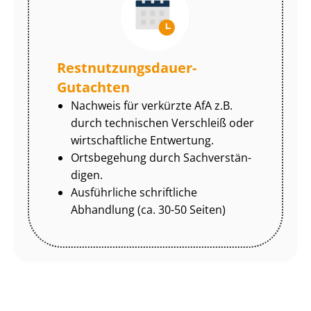
Rest­nut­zungs­dau­er-
Gutachten
Nachweis für verkürzte AfA z.B.
durch technischen Verschleiß oder
wirtschaftliche Entwertung.
Ortsbegehung durch Sach­ver­stän­
di­gen.
Ausführliche schriftliche
Abhandlung (ca. 30-50 Seiten)