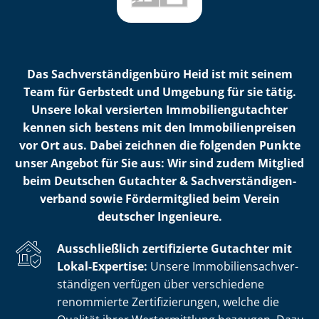
Das Sach­ver­stän­di­gen­bü­ro Heid ist mit seinem
Team für Gerbstedt und Umgebung für sie tätig.
Unsere lokal versierten Im­mo­bi­li­en­gut­ach­ter
kennen sich bestens mit den Im­mo­bi­li­en­prei­sen
vor Ort aus. Dabei zeichnen die folgenden Punkte
unser Angebot für Sie aus: Wir sind zudem Mitglied
beim Deutschen Gutachter & Sach­ver­stän­di­gen­
ver­band sowie Fördermitglied beim Verein
deutscher Ingenieure.
Ausschließlich zertifizierte Gutachter mit
Lokal-Expertise:
Unsere Im­mo­bi­li­en­sach­ver­
stän­di­gen verfügen über verschiedene
renommierte Zer­ti­fi­zie­run­gen, welche die