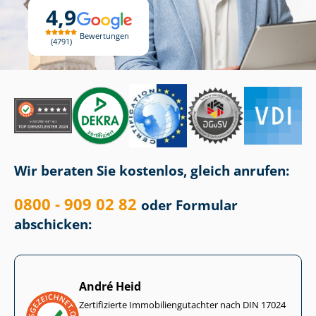
4,9
Bewertungen
4791
Wir beraten Sie kostenlos, gleich anrufen:
0800 - 909 02 82
oder Formular
abschicken:
André Heid
Zertifizierte Im­mo­bi­li­en­gut­ach­ter nach DIN 17024