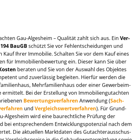
ut­ach­ten Gau-Algesheim – Qualität zahlt sich aus. Ein
Ver­
§ 194 BauGB
schützt Sie vor Fehl­ent­schei­dun­gen und
 Kauf Ihrer Immobilie. Schalten Sie vor dem Kauf eines
n für Im­mo­bi­li­en­be­wer­tung ein. Dieser kann Sie über
Kosten
beraten und Sie von der Auswahl des Objektes
ompetent und zuverlässig begleiten. Hierfür werden die
ilienhaus, Mehr­fa­mi­li­en­haus oder einer Ge­wer­be­im­
rmittelt. Bei der Erstellung von Im­mo­bi­li­en­gut­ach­ten
hrie­be­nen
Be­wer­tungs­ver­fah­ren
Anwendung (
Sach­
ver­fah­ren
und
Ver­gleichs­wert­ver­fah­ren
). Für Grund­
 Gau-Algesheim wird eine baurechtliche Prüfung der
 bei entsprechendem Ent­wick­lungs­po­ten­zi­al nach dem
tet. Die aktuellen Marktdaten des Gut­ach­ter­aus­schus­
Ver­gleichs­prei­se in die Ge­bäu­de­wert­ermitt­lung sowie