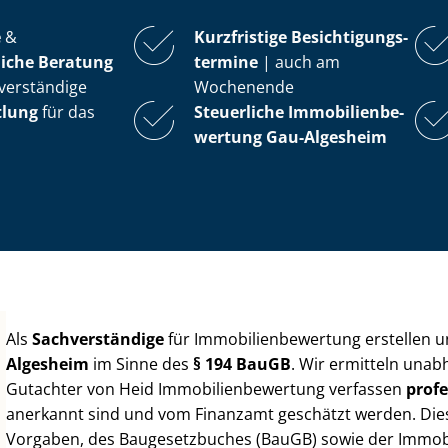
e
&
Kurzfristige Be­sich­ti­gungs­
iche Beratung
ter­mi­ne
| auch am
verständige
Wochenende
tlung
für das
Steuerliche Im­mo­bi­li­en­be­
wer­tung
Gau-Algesheim
Als
Sachverständige
für Im­mo­bi­li­en­be­wer­tung erstellen
Algesheim
im Sinne des
§ 194 BauGB
. Wir ermitteln unab
Gutachter von Heid Im­mo­bi­li­en­be­wer­tung verfassen
profe
anerkannt sind und vom Finanzamt geschätzt werden. Diese 
Vorgaben, des Baugesetzbuches (BauGB) sowie der Im­mo­bi­l