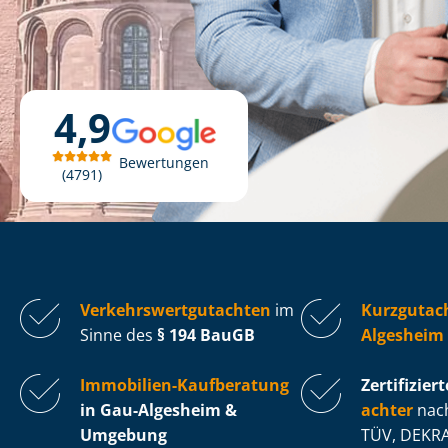
4,9
Bewertungen
4791
Ver­kehrs­wert­gut­ach­ten
im
Kurzgutac
Sinne des
§ 194 BauGB
Algesheim
Immobilien-Kaufberatung
Zertifiziert
in Gau-Algesheim &
ach­ter
nach
Umgebung
TÜV, DEKRA