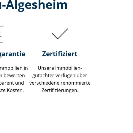
u-Algesheim
garantie
Zertifiziert
mmobilien in
Unsere Immobilien­
m bewerten
gutachter verfügen über
sparent und
verschiedene renommierte
kte Kosten.
Zer­ti­fi­zie­run­gen.