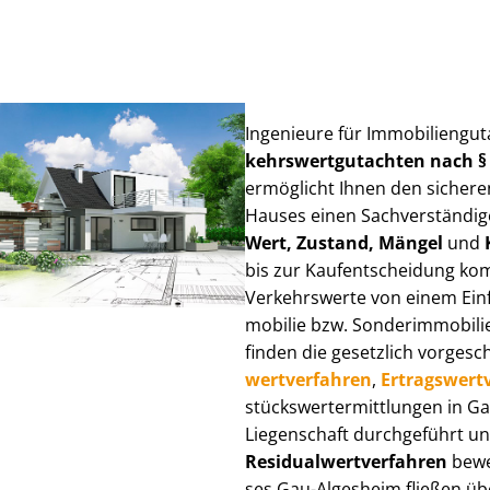
Ingenieure für Im­mo­bi­li­en­g
kehrs­wert­gut­ach­ten nach 
ermöglicht Ihnen den sicheren
Hauses einen Sach­ver­stän­di­ge
Wert, Zustand, Mängel
und
bis zur Kauf­ent­schei­dung k
Verkehrswerte von einem Einfam
mo­bi­lie bzw. Sonderimmobilie e
finden die gesetzlich vor­ge­sc
wert­ver­fah­ren
,
Er­trags­wert­
stücks­wert­ermitt­lun­gen in
Liegenschaft durchgeführt und
Re­si­du­al­wert­ver­fah­ren
bewer
ses Gau-Algesheim fließen über 