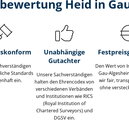
­bewertung Heid in Ga
s­konform
Unabhängige
Festpreis​
Gutachter
­ver­stän­di­gen
Den Wert von I
liche Standards
Gau-Algeshei
Unsere Sach­ver­stän­di­gen
nhaft ein.
wir fair, tran
halten den Ehrencodex von
ohne verstec
verschiedenen Verbänden
und Institutionen wie RICS
(Royal Institution of
Chartered Surveyors) und
DGSV ein.