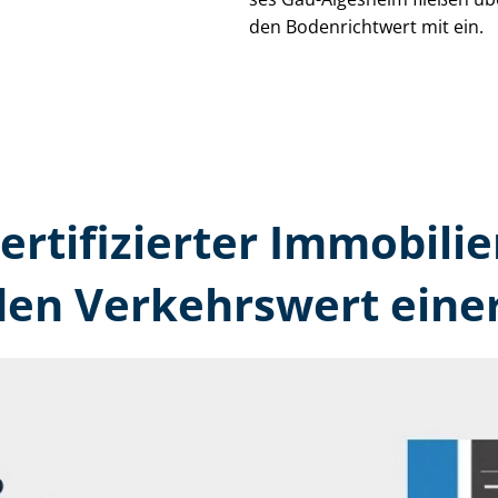
den Bodenrichtwert mit ein.
zertifizierter Immobilie
en Verkehrswert eine