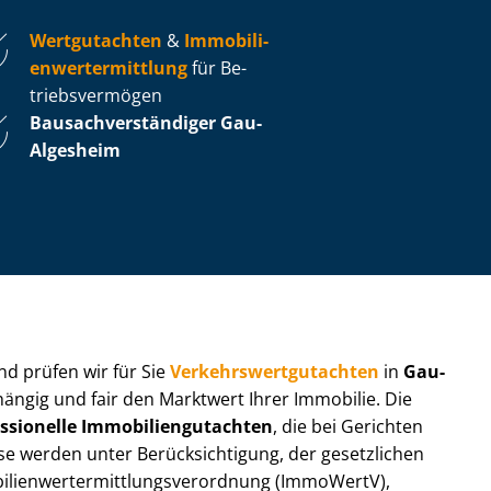
Wertgutachten
&
Im­mo­bi­li­
en­wert­ermitt­lung
für Be­
triebs­ver­mö­gen
Bau­sach­ver­stän­di­ger Gau-
Algesheim
 und prüfen wir für Sie
Ver­kehrs­wert­gut­ach­ten
in
Gau-
hängig und fair den Marktwert Ihrer Immobilie. Die
ssionelle Im­mo­bi­li­en­gut­ach­ten
, die bei Gerichten
werden unter Be­rück­sich­ti­gung, der gesetzlichen
i­en­wert­ermitt­lungs­ver­ord­nung (ImmoWertV),