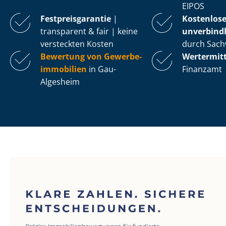
EIPOS
Fest­preis­ga­ran­tie
|
Kostenlos
transparent & fair | keine
unverbindl
versteckten Kosten
durch Sach
Bewertung von Ge­wer­be­
Wertermit
im­mo­bi­li­en
in Gau-
Finanzamt
Algesheim