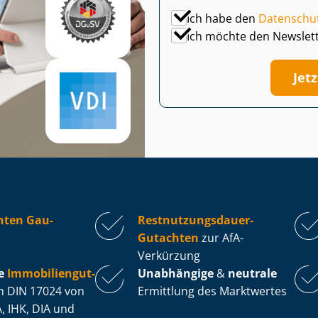
Ich habe den
Datenschu
Ich möchte den Newslet
Jet
hten Gau-
Rest­nut­zungs­dau­er-
Gutachten
zur AfA-
Verkürzung
e
Im­mo­bi­li­en­gut­
Unabhängige
&
neutrale
 DIN 17024 von
Ermittlung des Marktwertes
, IHK, DIA und