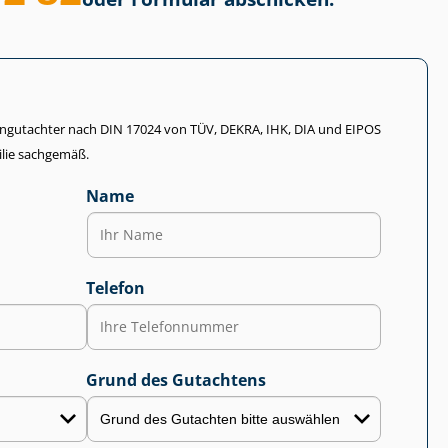
li­en­gut­ach­ter nach DIN 17024 von TÜV, DEKRA, IHK, DIA und EIPOS
lie sachgemäß.
Name
Telefon
Grund des Gutachtens