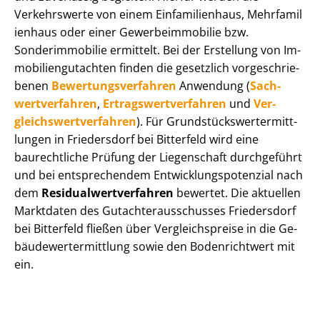
Verkehrswerte von einem Einfamilienhaus, Mehr­fa­mi­l
i­en­haus oder einer Ge­wer­be­im­mo­bi­lie bzw.
Sonderimmobilie ermittelt. Bei der Erstellung von Im­
mo­bi­li­en­gut­ach­ten finden die gesetzlich vor­ge­schrie­
be­nen
Be­wer­tungs­ver­fah­ren
Anwendung (
Sach­
wert­ver­fah­ren
,
Er­trags­wert­ver­fah­ren
und
Ver­
gleichs­wert­ver­fah­ren
). Für Grund­stücks­wert­ermitt­
lun­gen in Friedersdorf bei Bitterfeld wird eine
baurechtliche Prüfung der Liegenschaft durchgeführt
und bei entsprechendem Ent­wick­lungs­po­ten­zi­al nach
dem
Re­si­du­al­wert­ver­fah­ren
bewertet. Die aktuellen
Marktdaten des Gut­ach­ter­aus­schus­ses Friedersdorf
bei Bitterfeld fließen über Ver­gleichs­prei­se in die Ge­
bäu­de­wert­ermitt­lung sowie den Bodenrichtwert mit
ein.