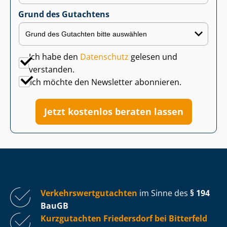
Grund des Gutachtens
Ich habe den
Datenschutz
gelesen und
verstanden.
Ich möchte den Newsletter abonnieren.
Jetzt kostenlos beraten lassen
Ver­kehrs­wert­gut­ach­ten
im Sinne des
§ 194
BauGB
Kurzgutachten Friedersdorf bei Bitterfeld