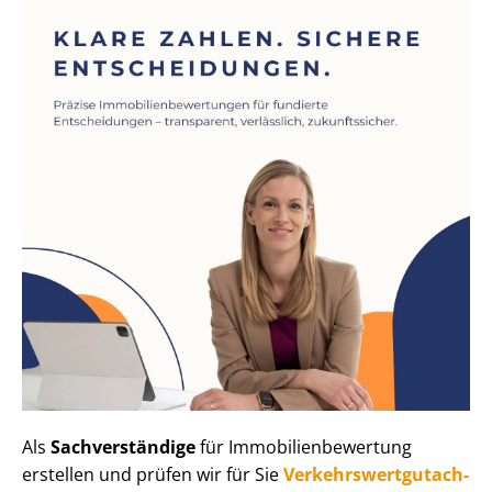
Als
Sachverständige
für Im­mo­bi­li­en­be­wer­tung
erstellen und prüfen wir für Sie
Ver­kehrs­wert­gut­ach­