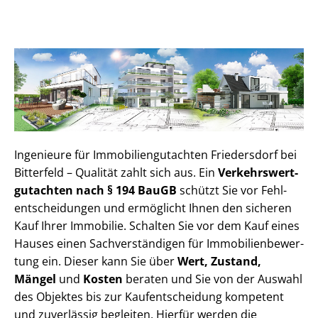
Ingenieure für Im­mo­bi­li­en­gut­ach­ten Friedersdorf bei
Bitterfeld – Qualität zahlt sich aus. Ein
Ver­kehrs­wert­
gut­ach­ten nach § 194 BauGB
schützt Sie vor Fehl­
ent­schei­dun­gen und ermöglicht Ihnen den sicheren
Kauf Ihrer Immobilie. Schalten Sie vor dem Kauf eines
Hauses einen Sach­ver­stän­di­gen für Im­mo­bi­li­en­be­wer­
tung ein. Dieser kann Sie über
Wert, Zustand,
Mängel
und
Kosten
beraten und Sie von der Auswahl
des Objektes bis zur Kauf­ent­schei­dung kompetent
und zuverlässig begleiten. Hierfür werden die