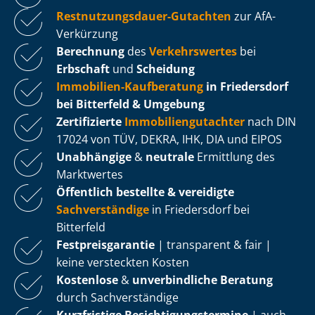
Rest­nut­zungs­dau­er-Gutachten
zur AfA-
Verkürzung
Berechnung
des
Verkehrswertes
bei
Erbschaft
und
Scheidung
Immobilien-Kaufberatung
in Friedersdorf
bei Bitterfeld & Umgebung
Zertifizierte
Im­mo­bi­li­en­gut­ach­ter
nach DIN
17024 von TÜV, DEKRA, IHK, DIA und EIPOS
Unabhängige
&
neutrale
Ermittlung des
Marktwertes
Öffentlich bestellte & vereidigte
Sachverständige
in Friedersdorf bei
Bitterfeld
Fest­preis­ga­ran­tie
| transparent & fair |
keine versteckten Kosten
Kostenlose
&
unverbindliche Beratung
durch Sachverständige
Kurzfristige Be­sich­ti­gungs­ter­mi­ne
| auch