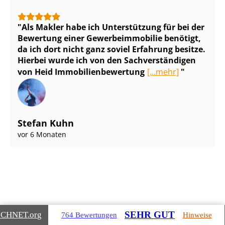
Als Makler habe ich Unterstützung für bei der
Bewertung einer Ge­wer­be­im­mo­bi­lie benötigt,
da ich dort nicht ganz soviel Erfahrung besitze.
Hierbei wurde ich von den Sach­ver­stän­di­gen
von Heid Im­mo­bi­li­en­be­wer­tung
[...mehr]
Stefan Kuhn
vor 6 Monaten
Gebäudearten, die wir für Sie
SEHR GUT
ICHNET
.org
764 Bewertungen
Hinweise