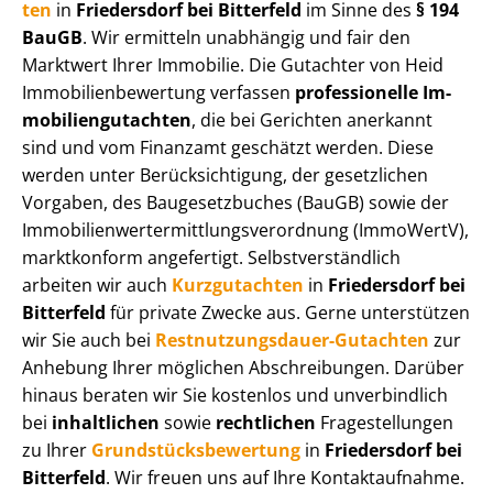
ten
in
Friedersdorf bei Bitterfeld
im Sinne des
§ 194
BauGB
. Wir ermitteln unabhängig und fair den
Marktwert Ihrer Immobilie. Die Gutachter von Heid
Im­mo­bi­li­en­be­wer­tung verfassen
professionelle Im­
mo­bi­li­en­gut­ach­ten
, die bei Gerichten anerkannt
sind und vom Finanzamt geschätzt werden. Diese
werden unter Be­rück­sich­ti­gung, der gesetzlichen
Vorgaben, des Baugesetzbuches (BauGB) sowie der
Im­mo­bi­li­en­wert­ermitt­lungs­ver­ord­nung (ImmoWertV),
marktkonform angefertigt. Selbst­ver­ständ­lich
arbeiten wir auch
Kurzgutachten
in
Friedersdorf bei
Bitterfeld
für private Zwecke aus. Gerne unterstützen
wir Sie auch bei
Rest­nut­zungs­dau­er-Gutachten
zur
Anhebung Ihrer möglichen Abschreibungen. Darüber
hinaus beraten wir Sie kostenlos und unverbindlich
bei
inhaltlichen
sowie
rechtlichen
Fragestellungen
zu Ihrer
Grund­stücks­be­wer­tung
in
Friedersdorf bei
Bitterfeld
. Wir freuen uns auf Ihre Kontaktaufnahme.