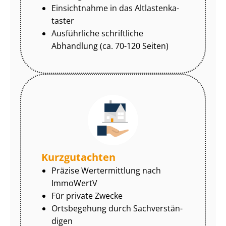
Einsichtnahme in das Alt­las­ten­ka­
tas­ter
Ausführliche schriftliche
Abhandlung (ca. 70-120 Seiten)
Kurzgutachten
Präzise Wertermittlung nach
ImmoWertV
Für private Zwecke
Ortsbegehung durch Sach­ver­stän­
di­gen