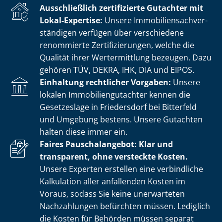
Ausschließlich zertifizierte Gutachter mit
Lokal-Expertise:
Unsere Im­mo­bi­li­en­sach­ver­
stän­di­gen verfügen über verschiedene
renommierte Zer­ti­fi­zie­run­gen, welche die
Qualität ihrer Wertermittlung bezeugen. Dazu
gehören TÜV, DEKRA, IHK, DIA und EIPOS.
Einhaltung rechtlicher Vorgaben:
Unsere
lokalen Im­mo­bi­li­en­gut­ach­ter kennen die
Gesetzeslage in Friedersdorf bei Bitterfeld
und Umgebung bestens. Unsere Gutachten
halten diese immer ein.
Faires Pauschalangebot: Klar und
transparent, ohne versteckte Kosten.
Unsere Experten erstellen eine verbindliche
Kalkulation aller anfallenden Kosten im
Voraus, sodass Sie keine unerwarteten
Nachzahlungen befürchten müssen. Lediglich
die Kosten für Behörden müssen separat