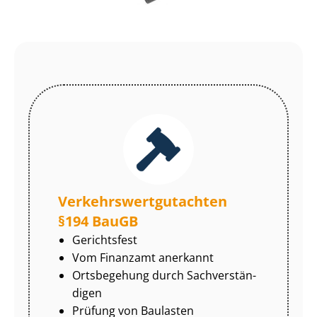
Ver­kehrs­wert­gut­ach­ten
§194 BauGB
Gerichtsfest
Vom Finanzamt anerkannt
Ortsbegehung durch Sach­ver­stän­
di­gen
Prüfung von Baulasten