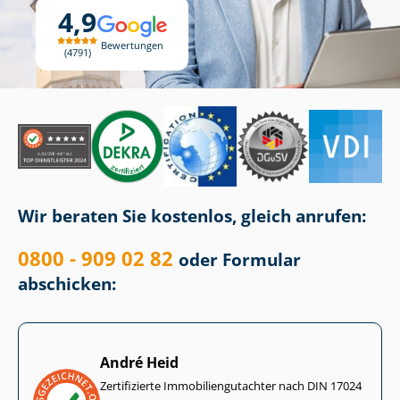
4,9
Bewertungen
4791
Wir beraten Sie kostenlos, gleich anrufen:
0800 - 909 02 82
oder Formular
abschicken:
André Heid
Zertifizierte Im­mo­bi­li­en­gut­ach­ter nach DIN 17024