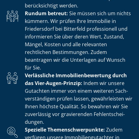
berücksichtigt werden.
Rundum betreut:
Sie müssen sich um nichts
kümmern. Wir prüfen Ihre Immobilie in
Friedersdorf bei Bitterfeld professionell und
informieren Sie über deren Wert, Zustand,
Mängel, Kosten und alle relevanten
rechtlichen Bestimmungen. Zudem
beantragen wir die Unterlagen auf Wunsch
für Sie.
Verlässliche Im­mo­bi­li­en­be­wer­tung durch
das Vier-Augen-Prinzip:
Indem wir unsere
Gutachten immer von einem weiteren Sach­
ver­stän­di­gen prüfen lassen, gewährleisten wir
Ihnen höchste Qualität. So bewahren wir Sie
zuverlässig vor gravierenden Fehl­ent­schei­
dun­gen.
Spezielle The­men­schwer­punk­te:
Zudem
verfügen unsere Im­mo­bi­li­en­gut­ach­ter in