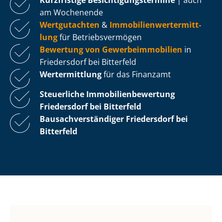
am Wochenende
Wertgutachten
&
Im­mo­bi­li­en­wert­ermitt­
lung
für Be­triebs­ver­mö­gen
Bewertung von Ge­wer­be­im­mo­bi­li­en
in
Friedersdorf bei Bitterfeld
Wertermittlung
für das Finanzamt
Steuerliche Im­mo­bi­li­en­be­wer­tung
Friedersdorf bei Bitterfeld
Bau­sach­ver­stän­di­ger Friedersdorf bei
Bitterfeld