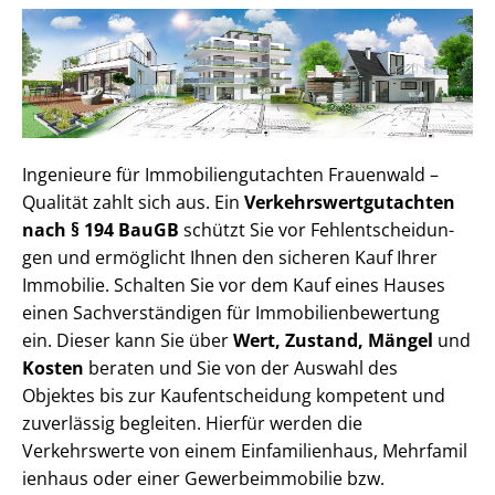
Ingenieure für Im­mo­bi­li­en­gut­ach­ten Frauenwald –
Qualität zahlt sich aus. Ein
Ver­kehrs­wert­gut­ach­ten
nach § 194 BauGB
schützt Sie vor Fehl­ent­schei­dun­
gen und ermöglicht Ihnen den sicheren Kauf Ihrer
Immobilie. Schalten Sie vor dem Kauf eines Hauses
einen Sach­ver­stän­di­gen für Im­mo­bi­li­en­be­wer­tung
ein. Dieser kann Sie über
Wert, Zustand, Mängel
und
Kosten
beraten und Sie von der Auswahl des
Objektes bis zur Kauf­ent­schei­dung kompetent und
zuverlässig begleiten. Hierfür werden die
Verkehrswerte von einem Einfamilienhaus, Mehr­fa­mi­l
i­en­haus oder einer Ge­wer­be­im­mo­bi­lie bzw.