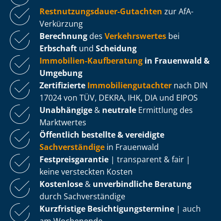
Rest­nut­zungs­dau­er-Gutachten
zur AfA-
Verkürzung
Berechnung
des
Verkehrswertes
bei
Erbschaft
und
Scheidung
Immobilien-Kaufberatung
in Frauenwald &
Umgebung
Zertifizierte
Im­mo­bi­li­en­gut­ach­ter
nach DIN
17024 von TÜV, DEKRA, IHK, DIA und EIPOS
Unabhängige
&
neutrale
Ermittlung des
Marktwertes
Öffentlich bestellte & vereidigte
Sachverständige
in Frauenwald
Fest­preis­ga­ran­tie
| transparent & fair |
keine versteckten Kosten
Kostenlose
&
unverbindliche Beratung
durch Sachverständige
Kurzfristige Be­sich­ti­gungs­ter­mi­ne
| auch
am Wochenende