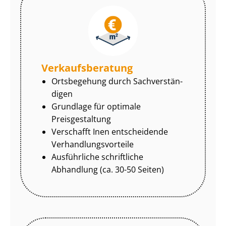
Ver­kaufs­be­ra­tung
Ortsbegehung durch Sach­ver­stän­
di­gen
Grundlage für optimale
Preisgestaltung
Verschafft Inen entscheidende
Ver­hand­lungs­vor­tei­le
Ausführliche schriftliche
Abhandlung (ca. 30-50 Seiten)