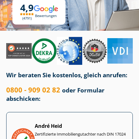
4,9
Bewertungen
4791
Wir beraten Sie kostenlos, gleich anrufen:
0800 - 909 02 82
oder Formular
abschicken:
André Heid
Zertifizierte Im­mo­bi­li­en­gut­ach­ter nach DIN 17024