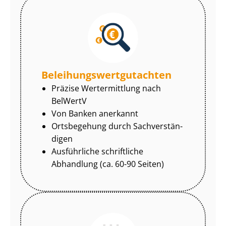
Be­lei­hungs­wert­gut­ach­ten
Präzise Wertermittlung nach
BelWertV
Von Banken anerkannt
Ortsbegehung durch Sach­ver­stän­
di­gen
Ausführliche schriftliche
Abhandlung (ca. 60-90 Seiten)