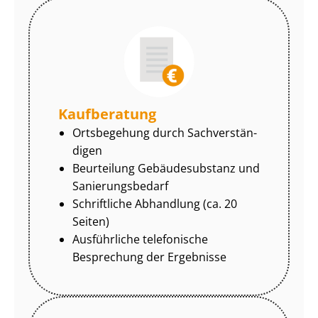
Kaufberatung
Ortsbegehung durch Sach­ver­stän­
di­gen
Beurteilung Gebäudesubstanz und
Sa­nie­rungs­be­darf
Schriftliche Abhandlung (ca. 20
Seiten)
Ausführliche telefonische
Besprechung der Ergebnisse