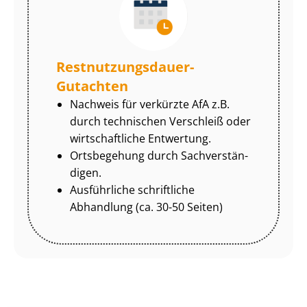
Rest­nut­zungs­dau­er-
Gutachten
Nachweis für verkürzte AfA z.B.
durch technischen Verschleiß oder
wirtschaftliche Entwertung.
Ortsbegehung durch Sach­ver­stän­
di­gen.
Ausführliche schriftliche
Abhandlung (ca. 30-50 Seiten)