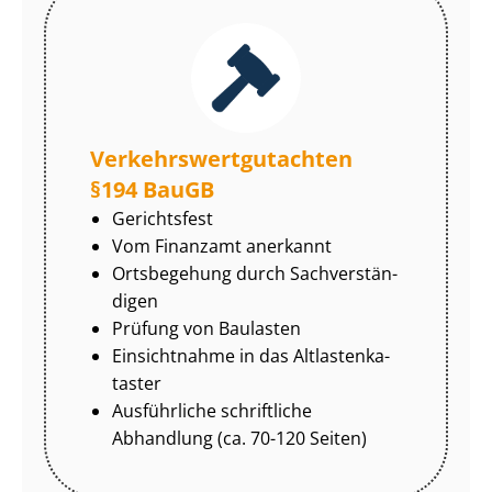
Ver­kehrs­wert­gut­ach­ten
§194 BauGB
Gerichtsfest
Vom Finanzamt anerkannt
Ortsbegehung durch Sach­ver­stän­
di­gen
Prüfung von Baulasten
Einsichtnahme in das Alt­las­ten­ka­
tas­ter
Ausführliche schriftliche
Abhandlung (ca. 70-120 Seiten)