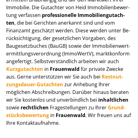
Immobilie. Die Gutachter von Heid Im­mo­bi­li­en­be­wer­
tung verfassen
professionelle Im­mo­bi­li­en­gut­ach­
ten
, die bei Gerichten anerkannt sind und vom
Finanzamt geschätzt werden. Diese werden unter Be­
rück­sich­ti­gung, der gesetzlichen Vorgaben, des
Baugesetzbuches (BauGB) sowie der Im­mo­bi­li­en­wert­
ermitt­lungs­ver­ord­nung (ImmoWertV), marktkonform
angefertigt. Selbst­ver­ständ­lich arbeiten wir auch
Kurzgutachten
in
Frauenwald
für private Zwecke
aus. Gerne unterstützen wir Sie auch bei
Rest­nut­
zungs­dau­er-Gutachten
zur Anhebung Ihrer
möglichen Abschreibungen. Darüber hinaus beraten
wir Sie kostenlos und unverbindlich bei
inhaltlichen
sowie
rechtlichen
Fragestellungen zu Ihrer
Grund­
stücks­be­wer­tung
in
Frauenwald
. Wir freuen uns auf
Ihre Kontaktaufnahme.