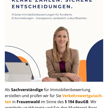
Als
Sachverständige
für Im­mo­bi­li­en­be­wer­tung
erstellen und prüfen wir für Sie
Ver­kehrs­wert­gut­ach­
ten
in
Frauenwald
im Sinne des
§ 194 BauGB
. Wir
ermitteln unabhängig und fair den Marktwert Ihrer