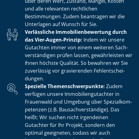
über deren Wert, Zustand, Mängel, Kosten
und alle relevanten rechtlichen
Bestimmungen. Zudem beantragen wir die
Unterlagen auf Wunsch für Sie.
Verlässliche Im­mo­bi­li­en­be­wer­tung durch
das Vier-Augen-Prinzip:
Indem wir unsere
Gutachten immer von einem weiteren Sach­
ver­stän­di­gen prüfen lassen, gewährleisten wir
Ihnen höchste Qualität. So bewahren wir Sie
zuverlässig vor gravierenden Fehl­ent­schei­
dun­gen.
Spezielle The­men­schwer­punk­te:
Zudem
verfügen unsere Im­mo­bi­li­en­gut­ach­ter in
Frauenwald und Umgebung über Spe­zi­al­kom­
pe­ten­zen (z.B. Bau­sach­ver­stän­di­ge). Das
heißt: Wir suchen nicht irgendeinen
Gutachter für Ihr Projekt, sondern den
optimal geeigneten, sodass wir auch