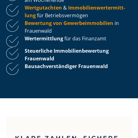
Wertgutachten
&
Im­mo­bi­li­en­wert­ermitt­
lung
für Be­triebs­ver­mö­gen
Bewertung von Ge­wer­be­im­mo­bi­li­en
in
Frauenwald
Wertermittlung
für das Finanzamt
Steuerliche Im­mo­bi­li­en­be­wer­tung
Frauenwald
Bau­sach­ver­stän­di­ger Frauenwald