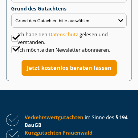
Grund des Gutachtens
Ich habe den
Datenschutz
gelesen und
verstanden.
Ich möchte den Newsletter abonnieren.
Jetzt kostenlos beraten lassen
Ver­kehrs­wert­gut­ach­ten
im Sinne des
§ 194
BauGB
Kurzgutachten Frauenwald