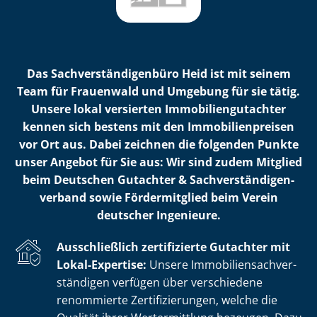
Das Sach­ver­stän­di­gen­bü­ro Heid ist mit seinem
Team für Frauenwald und Umgebung für sie tätig.
Unsere lokal versierten Im­mo­bi­li­en­gut­ach­ter
kennen sich bestens mit den Im­mo­bi­li­en­prei­sen
vor Ort aus. Dabei zeichnen die folgenden Punkte
unser Angebot für Sie aus: Wir sind zudem Mitglied
beim Deutschen Gutachter & Sach­ver­stän­di­gen­
ver­band sowie Fördermitglied beim Verein
deutscher Ingenieure.
Ausschließlich zertifizierte Gutachter mit
Lokal-Expertise:
Unsere Im­mo­bi­li­en­sach­ver­
stän­di­gen verfügen über verschiedene
renommierte Zer­ti­fi­zie­run­gen, welche die