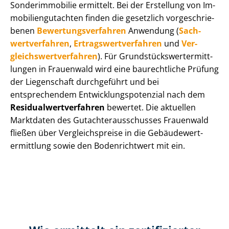
Sonderimmobilie ermittelt. Bei der Erstellung von Im­
mo­bi­li­en­gut­ach­ten finden die gesetzlich vor­ge­schrie­
be­nen
Be­wer­tungs­ver­fah­ren
Anwendung (
Sach­
wert­ver­fah­ren
,
Er­trags­wert­ver­fah­ren
und
Ver­
gleichs­wert­ver­fah­ren
). Für Grund­stücks­wert­ermitt­
lun­gen in Frauenwald wird eine baurechtliche Prüfung
der Liegenschaft durchgeführt und bei
entsprechendem Ent­wick­lungs­po­ten­zi­al nach dem
Re­si­du­al­wert­ver­fah­ren
bewertet. Die aktuellen
Marktdaten des Gut­ach­ter­aus­schus­ses Frauenwald
fließen über Ver­gleichs­prei­se in die Ge­bäu­de­wert­
ermitt­lung sowie den Bodenrichtwert mit ein.