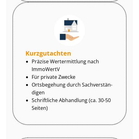
Kurzgutachten
Präzise Wertermittlung nach
ImmoWertV
Für private Zwecke
Ortsbegehung durch Sach­ver­stän­
di­gen
Schriftliche Abhandlung (ca. 30-50
Seiten)