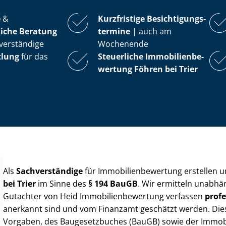
e
&
Kurzfristige Be­sich­ti­gungs­
iche Beratung
ter­mi­ne
| auch am
verständige
Wochenende
tlung
für das
Steuerliche Im­mo­bi­li­en­be­
wer­tung
Föhren bei Trier
Als
Sachverständige
für Im­mo­bi­li­en­be­wer­tung erstellen
bei Trier
im Sinne des
§ 194 BauGB
. Wir ermitteln unabhä
Gutachter von Heid Im­mo­bi­li­en­be­wer­tung verfassen
profe
anerkannt sind und vom Finanzamt geschätzt werden. Diese 
Vorgaben, des Baugesetzbuches (BauGB) sowie der Im­mo­bi­l