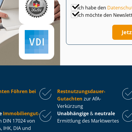
Ich habe den
Datenschu
Ich möchte den Newslet
Jet
hten Föhren bei
Rest­nut­zungs­dau­er-
Gutachten
zur AfA-
Verkürzung
e
Im­mo­bi­li­en­gut­
Unabhängige
&
neutrale
 DIN 17024 von
Ermittlung des Marktwertes
, IHK, DIA und