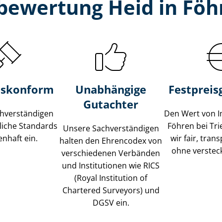
bewertung Heid in Föhr
s­konform
Unabhängige
Festpreis​
Gutachter
­ver­stän­di­gen
Den Wert von I
liche Standards
Föhren bei Tr
Unsere Sach­ver­stän­di­gen
nhaft ein.
wir fair, tran
halten den Ehrencodex von
ohne verstec
verschiedenen Verbänden
und Institutionen wie RICS
(Royal Institution of
Chartered Surveyors) und
DGSV ein.