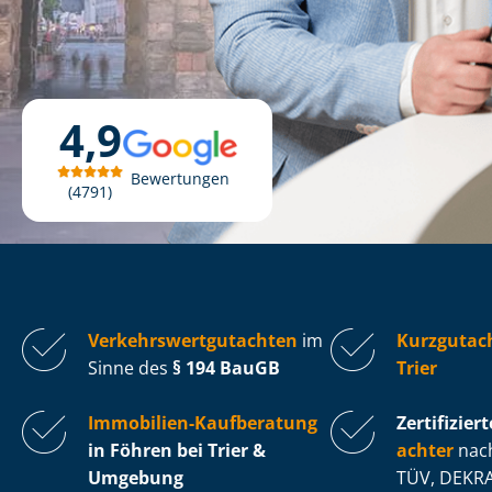
4,9
Bewertungen
4791
Ver­kehrs­wert­gut­ach­ten
im
Kurzgutac
Sinne des
§ 194 BauGB
Trier
Immobilien-Kaufberatung
Zertifiziert
in Föhren bei Trier &
ach­ter
nach
Umgebung
TÜV, DEKRA