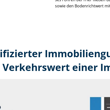
sowie den Bodenrichtwert mit
tifizierter Immobilien­g
n Verkehrswert einer I