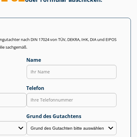
li­en­gut­ach­ter nach DIN 17024 von TÜV, DEKRA, IHK, DIA und EIPOS
lie sachgemäß.
Name
Telefon
Grund des Gutachtens