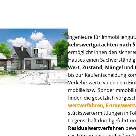
Ingenieure für Im­mo­bi­li­en­gu
kehrs­wert­gut­ach­ten nach 
ermöglicht Ihnen den sicheren
Hauses einen Sach­ver­stän­di­ge
Wert, Zustand, Mängel
und
bis zur Kauf­ent­schei­dung k
Verkehrswerte von einem Einfam
mo­bi­lie bzw. Sonderimmobilie e
finden die gesetzlich vor­ge­sc
wert­ver­fah­ren
,
Er­trags­wert­
stücks­wert­ermitt­lun­gen in 
Liegenschaft durchgeführt und
Re­si­du­al­wert­ver­fah­ren
bewer
ses Föhren bei Trier fließen übe