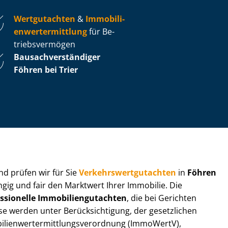
Wertgutachten
&
Im­mo­bi­li­
en­wert­ermitt­lung
für Be­
triebs­ver­mö­gen
Bau­sach­ver­stän­di­ger
Föhren bei Trier
 und prüfen wir für Sie
Ver­kehrs­wert­gut­ach­ten
in
Föhren
ngig und fair den Marktwert Ihrer Immobilie. Die
ssionelle Im­mo­bi­li­en­gut­ach­ten
, die bei Gerichten
werden unter Be­rück­sich­ti­gung, der gesetzlichen
i­en­wert­ermitt­lungs­ver­ord­nung (ImmoWertV),