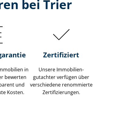
en bei Trier
garantie
Zertifiziert
mmobilien in
Unsere Immobilien­
ier bewerten
gutachter verfügen über
sparent und
verschiedene renommierte
kte Kosten.
Zer­ti­fi­zie­run­gen.