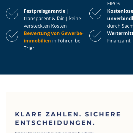
EIPOS
Fest­preis­ga­ran­tie
|
Kostenlos
transparent & fair | keine
unverbindl
versteckten Kosten
durch Sach
Bewertung von Ge­wer­be­
Wertermit
im­mo­bi­li­en
in Föhren bei
Finanzamt
Trier