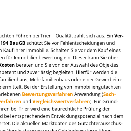
t­ach­ten Föhren bei Trier – Qualität zahlt sich aus. Ein
Ver­
§ 194 BauGB
schützt Sie vor Fehl­ent­schei­dun­gen und
 Kauf Ihrer Immobilie. Schalten Sie vor dem Kauf eines
n für Im­mo­bi­li­en­be­wer­tung ein. Dieser kann Sie über
Kosten
beraten und Sie von der Auswahl des Objektes
ompetent und zuverlässig begleiten. Hierfür werden die
ilienhaus, Mehr­fa­mi­li­en­haus oder einer Ge­wer­be­im­
rmittelt. Bei der Erstellung von Im­mo­bi­li­en­gut­ach­ten
hrie­be­nen
Be­wer­tungs­ver­fah­ren
Anwendung (
Sach­
ver­fah­ren
und
Ver­gleichs­wert­ver­fah­ren
). Für Grund­
Föhren bei Trier wird eine baurechtliche Prüfung der
 bei entsprechendem Ent­wick­lungs­po­ten­zi­al nach dem
tet. Die aktuellen Marktdaten des Gut­ach­ter­aus­schus­
r Ver­gleichs­prei­se in die Ge­bäu­de­wert­ermitt­lung