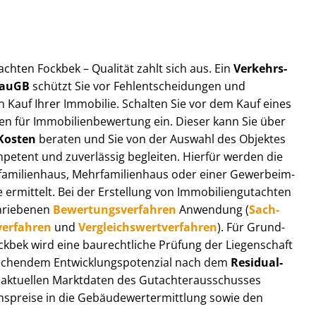
t­ach­ten Fockbek – Qualität zahlt sich aus. Ein
Ver­kehrs­
 BauGB
schützt Sie vor Fehl­ent­schei­dun­gen und
 Kauf Ihrer Immobilie. Schalten Sie vor dem Kauf eines
n für Im­mo­bi­li­en­be­wer­tung ein. Dieser kann Sie über
Kosten
beraten und Sie von der Auswahl des Objektes
ompetent und zuverlässig begleiten. Hierfür werden die
ilienhaus, Mehr­fa­mi­li­en­haus oder einer Ge­wer­be­im­
rmittelt. Bei der Erstellung von Im­mo­bi­li­en­gut­ach­ten
hrie­be­nen
Be­wer­tungs­ver­fah­ren
Anwendung (
Sach­
ver­fah­ren
und
Ver­gleichs­wert­ver­fah­ren
). Für Grund­
Fockbek wird eine baurechtliche Prüfung der Liegenschaft
hendem Ent­wick­lungs­po­ten­zi­al nach dem
Re­si­du­al­
aktuellen Marktdaten des Gut­ach­ter­aus­schus­ses
s­prei­se in die Ge­bäu­de­wert­ermitt­lung sowie den