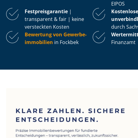
EIPOS
Fest­preis­ga­ran­tie
|
Kostenlos
transparent & fair | keine
unverbindl
versteckten Kosten
durch Sach
Bewertung von Ge­wer­be­
Wertermit
im­mo­bi­li­en
in Fockbek
Finanzamt