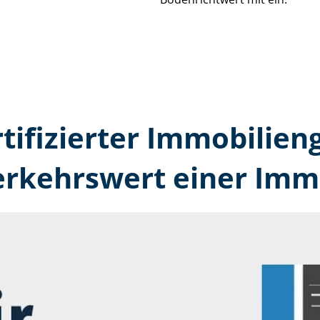
rtifizierter Immobilien
erkehrswert einer Immo