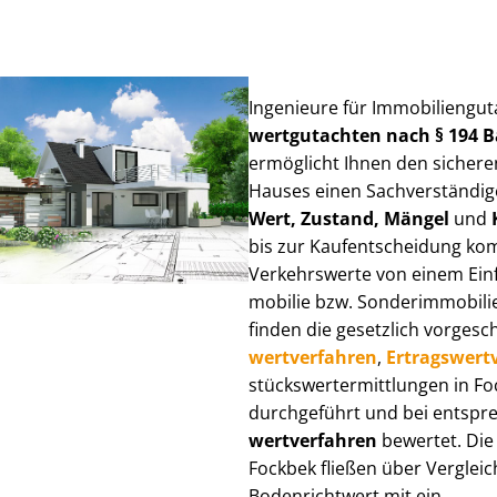
Ingenieure für Im­mo­bi­li­en­gu
wert­gut­ach­ten nach § 194
ermöglicht Ihnen den sicheren
Hauses einen Sach­ver­stän­di­ge
Wert, Zustand, Mängel
und
bis zur Kauf­ent­schei­dung k
Verkehrswerte von einem Einfam
mo­bi­lie bzw. Sonderimmobilie e
finden die gesetzlich vor­ge­sc
wert­ver­fah­ren
,
Er­trags­wert­
stücks­wert­ermitt­lun­gen in 
durchgeführt und bei entsprec
wert­ver­fah­ren
bewertet. Die 
Fockbek fließen über Ver­gleich
Bodenrichtwert mit ein.