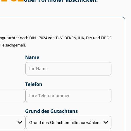
li­en­gut­ach­ter nach DIN 17024 von TÜV, DEKRA, IHK, DIA und EIPOS
lie sachgemäß.
Name
Telefon
Grund des Gutachtens