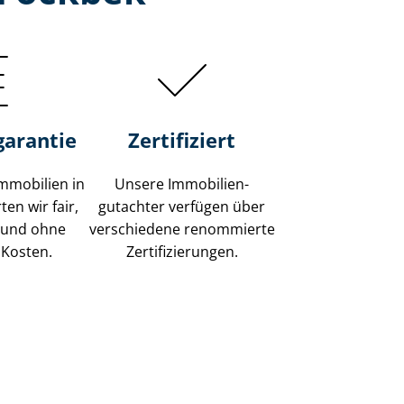
garantie
Zertifiziert
mmobilien in
Unsere Immobilien­
en wir fair,
gutachter verfügen über
 und ohne
verschiedene renommierte
 Kosten.
Zer­ti­fi­zie­run­gen.