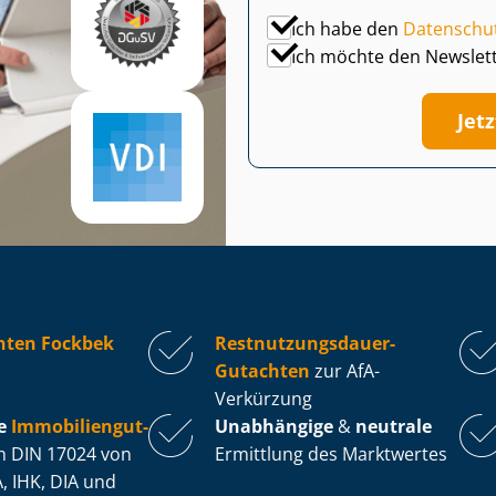
Ich habe den
Datenschu
Ich möchte den Newslet
Jet
hten Fockbek
Rest­nut­zungs­dau­er-
Gutachten
zur AfA-
Verkürzung
e
Im­mo­bi­li­en­gut­
Unabhängige
&
neutrale
 DIN 17024 von
Ermittlung des Marktwertes
, IHK, DIA und