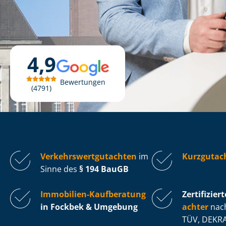
4,9
Bewertungen
4791
Ver­kehrs­wert­gut­ach­ten
im
Kurzgutac
Sinne des
§ 194 BauGB
Immobilien-Kaufberatung
Zertifiziert
in Fockbek & Umgebung
ach­ter
nach
TÜV, DEKRA