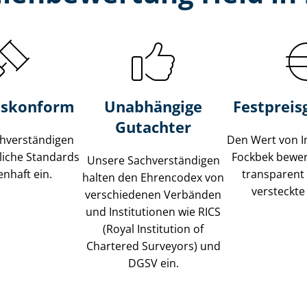
s­konform
Unabhängige
Festpreis​
Gutachter
­ver­stän­di­gen
Den Wert von I
liche Standards
Fockbek bewert
Unsere Sach­ver­stän­di­gen
nhaft ein.
transparent
halten den Ehrencodex von
versteckte
verschiedenen Verbänden
und Institutionen wie RICS
(Royal Institution of
Chartered Surveyors) und
DGSV ein.