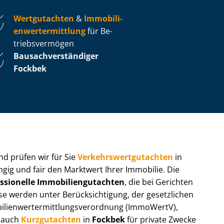
Wertgutachten
&
Im­mo­bi­li­
en­wert­ermitt­lung
für Be­
triebs­ver­mö­gen
Bau­sach­ver­stän­di­ger
Fockbek
 und prüfen wir für Sie
Ver­kehrs­wert­gut­ach­ten
in
ngig und fair den Marktwert Ihrer Immobilie. Die
ssionelle Im­mo­bi­li­en­gut­ach­ten
, die bei Gerichten
werden unter Be­rück­sich­ti­gung, der gesetzlichen
i­en­wert­ermitt­lungs­ver­ord­nung (ImmoWertV),
r auch
Kurzgutachten
in
Fockbek
für private Zwecke