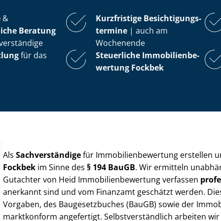
e
&
Kurzfristige Be­sich­ti­gungs­
iche Beratung
ter­mi­ne
| auch am
verständige
Wochenende
tlung
für das
Steuerliche Im­mo­bi­li­en­be­
wer­tung
Fockbek
Als
Sachverständige
für Im­mo­bi­li­en­be­wer­tung erstellen
Fockbek
im Sinne des
§ 194 BauGB
. Wir ermitteln unabhä
Gutachter von Heid Im­mo­bi­li­en­be­wer­tung verfassen
profe
anerkannt sind und vom Finanzamt geschätzt werden. Diese 
Vorgaben, des Baugesetzbuches (BauGB) sowie der Im­mo­bi­l
marktkonform angefertigt. Selbst­ver­ständ­lich arbeiten wi