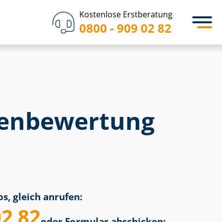
Kostenlose Erstberatung
0800 - 909 02 82
en­bewertung
s, gleich anrufen:
02 82
oder Formular abschicken: