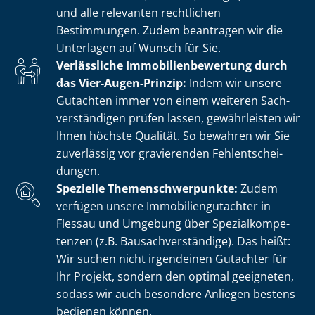
und alle relevanten rechtlichen
Bestimmungen. Zudem beantragen wir die
Unterlagen auf Wunsch für Sie.
Verlässliche Im­mo­bi­li­en­be­wer­tung durch
das Vier-Augen-Prinzip:
Indem wir unsere
Gutachten immer von einem weiteren Sach­
ver­stän­di­gen prüfen lassen, gewährleisten wir
Ihnen höchste Qualität. So bewahren wir Sie
zuverlässig vor gravierenden Fehl­ent­schei­
dun­gen.
Spezielle The­men­schwer­punk­te:
Zudem
verfügen unsere Im­mo­bi­li­en­gut­ach­ter in
Flessau und Umgebung über Spe­zi­al­kom­pe­
ten­zen (z.B. Bau­sach­ver­stän­di­ge). Das heißt:
Wir suchen nicht irgendeinen Gutachter für
Ihr Projekt, sondern den optimal geeigneten,
sodass wir auch besondere Anliegen bestens
bedienen können.