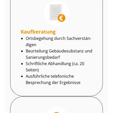
Kaufberatung
Ortsbegehung durch Sach­ver­stän­
di­gen
Beurteilung Gebäudesubstanz und
Sa­nie­rungs­be­darf
Schriftliche Abhandlung (ca. 20
Seiten)
Ausführliche telefonische
Besprechung der Ergebnisse