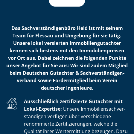
Das Sach­ver­stän­di­gen­bü­ro Heid ist mit seinem
Team für Flessau und Umgebung für sie tätig.
Unsere lokal versierten Im­mo­bi­li­en­gut­ach­ter
kennen sich bestens mit den Im­mo­bi­li­en­prei­sen
vor Ort aus. Dabei zeichnen die folgenden Punkte
unser Angebot für Sie aus: Wir sind zudem Mitglied
beim Deutschen Gutachter & Sach­ver­stän­di­gen­
ver­band sowie Fördermitglied beim Verein
deutscher Ingenieure.
Ausschließlich zertifizierte Gutachter mit
Lokal-Expertise:
Unsere Im­mo­bi­li­en­sach­ver­
stän­di­gen verfügen über verschiedene
renommierte Zer­ti­fi­zie­run­gen, welche die
Qualität ihrer Wertermittlung bezeugen. Dazu