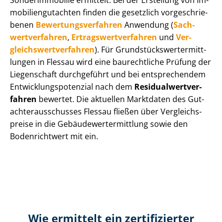
Sonderimmobilie ermittelt. Bei der Erstellung von Im­
mo­bi­li­en­gut­ach­ten finden die gesetzlich vor­ge­schrie­
be­nen
Be­wer­tungs­ver­fah­ren
Anwendung (
Sach­
wert­ver­fah­ren
,
Er­trags­wert­ver­fah­ren
und
Ver­
gleichs­wert­ver­fah­ren
). Für Grund­stücks­wert­ermitt­
lun­gen in Flessau wird eine baurechtliche Prüfung der
Liegenschaft durchgeführt und bei entsprechendem
Ent­wick­lungs­po­ten­zi­al nach dem
Re­si­du­al­wert­ver­
fah­ren
bewertet. Die aktuellen Marktdaten des Gut­
ach­ter­aus­schus­ses Flessau fließen über Ver­gleichs­
prei­se in die Ge­bäu­de­wert­ermitt­lung sowie den
Bodenrichtwert mit ein.
Wie ermittelt ein zertifizierter