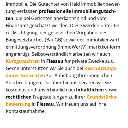
Immobilie. Die Gutachter von Heid Im­mo­bi­li­en­be­wer­
tung verfassen
professionelle Im­mo­bi­li­en­gut­ach­
ten
, die bei Gerichten anerkannt sind und vom
Finanzamt geschätzt werden. Diese werden unter Be­
rück­sich­ti­gung, der gesetzlichen Vorgaben, des
Baugesetzbuches (BauGB) sowie der Im­mo­bi­li­en­wert­
ermitt­lungs­ver­ord­nung (ImmoWertV), marktkonform
angefertigt. Selbst­ver­ständ­lich arbeiten wir auch
Kurzgutachten
in
Flessau
für private Zwecke aus.
Gerne unterstützen wir Sie auch bei
Rest­nut­zungs­
dau­er-Gutachten
zur Anhebung Ihrer möglichen
Abschreibungen. Darüber hinaus beraten wir Sie
kostenlos und unverbindlich bei
inhaltlichen
sowie
rechtlichen
Fragestellungen zu Ihrer
Grund­stücks­
be­wer­tung
in
Flessau
. Wir freuen uns auf Ihre
Kontaktaufnahme.