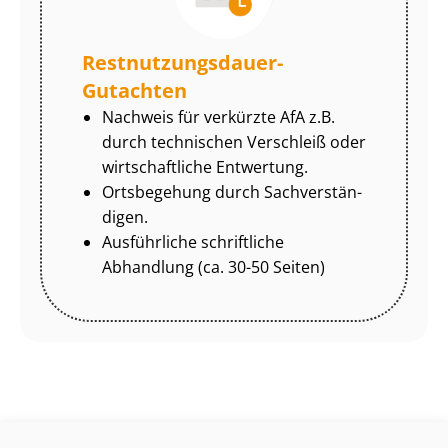
Rest­nut­zungs­dau­er-
Gutachten
Nachweis für verkürzte AfA z.B.
durch technischen Verschleiß oder
wirtschaftliche Entwertung.
Ortsbegehung durch Sach­ver­stän­
di­gen.
Ausführliche schriftliche
Abhandlung (ca. 30-50 Seiten)