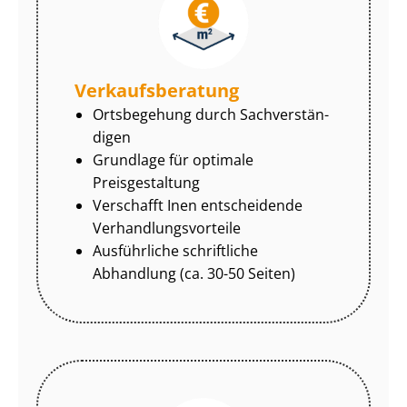
Ver­kaufs­be­ra­tung
Ortsbegehung durch Sach­ver­stän­
di­gen
Grundlage für optimale
Preisgestaltung
Verschafft Inen entscheidende
Ver­hand­lungs­vor­tei­le
Ausführliche schriftliche
Abhandlung (ca. 30-50 Seiten)