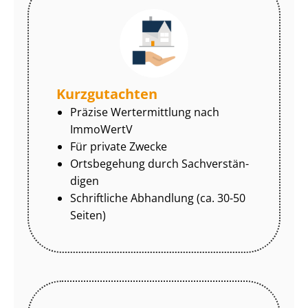
Kurzgutachten
Präzise Wertermittlung nach
ImmoWertV
Für private Zwecke
Ortsbegehung durch Sach­ver­stän­
di­gen
Schriftliche Abhandlung (ca. 30-50
Seiten)