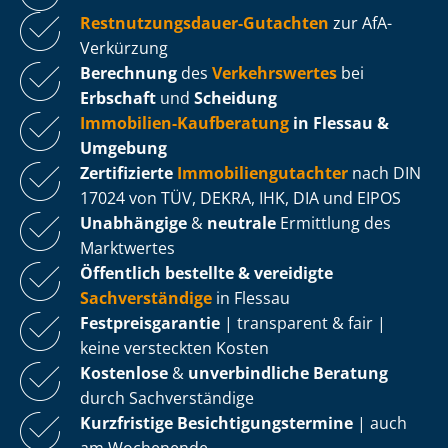
Rest­nut­zungs­dau­er-Gutachten
zur AfA-
Verkürzung
Berechnung
des
Verkehrswertes
bei
Erbschaft
und
Scheidung
Immobilien-Kaufberatung
in Flessau &
Umgebung
Zertifizierte
Im­mo­bi­li­en­gut­ach­ter
nach DIN
17024 von TÜV, DEKRA, IHK, DIA und EIPOS
Unabhängige
&
neutrale
Ermittlung des
Marktwertes
Öffentlich bestellte & vereidigte
Sachverständige
in Flessau
Fest­preis­ga­ran­tie
| transparent & fair |
keine versteckten Kosten
Kostenlose
&
unverbindliche Beratung
durch Sachverständige
Kurzfristige Be­sich­ti­gungs­ter­mi­ne
| auch
am Wochenende