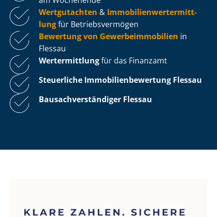
Wertgutachten
&
Im­mo­bi­li­en­wert­ermitt­
lung
für Be­triebs­ver­mö­gen
Bewertung von Ge­wer­be­im­mo­bi­li­en
in
Flessau
Wertermittlung
für das Finanzamt
Steuerliche Im­mo­bi­li­en­be­wer­tung
Flessau
Bau­sach­ver­stän­di­ger Flessau