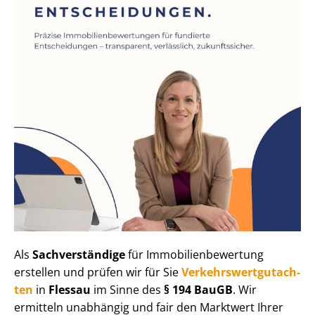
Als
Sachverständige
für Im­mo­bi­li­en­be­wer­tung
erstellen und prüfen wir für Sie
Ver­kehrs­wert­gut­ach­
ten
in
Flessau
im Sinne des
§ 194 BauGB
. Wir
ermitteln unabhängig und fair den Marktwert Ihrer