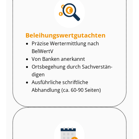
Be­lei­hungs­wert­gut­ach­ten
Präzise Wertermittlung nach
BelWertV
Von Banken anerkannt
Ortsbegehung durch Sach­ver­stän­
di­gen
Ausführliche schriftliche
Abhandlung (ca. 60-90 Seiten)