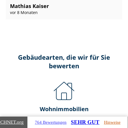
Mathias Kaiser
vor 8 Monaten
Gebäudearten, die wir für Sie
bewerten
Wohnimmobilien
Ein- und Zwei­fa­mi­li­en­häu­ser
SEHR GUT
ICHNET
.org
764 Bewertungen
Hinweise