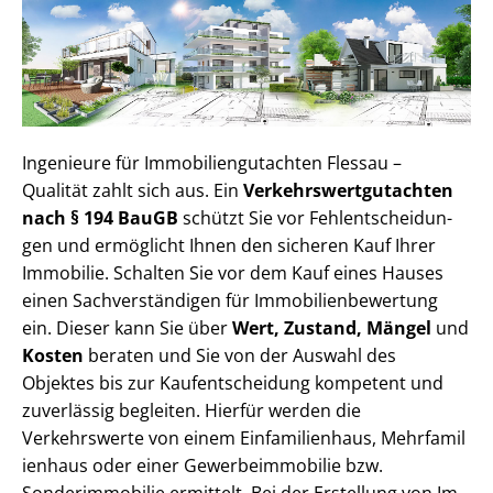
Ingenieure für Im­mo­bi­li­en­gut­ach­ten Flessau –
Qualität zahlt sich aus. Ein
Ver­kehrs­wert­gut­ach­ten
nach § 194 BauGB
schützt Sie vor Fehl­ent­schei­dun­
gen und ermöglicht Ihnen den sicheren Kauf Ihrer
Immobilie. Schalten Sie vor dem Kauf eines Hauses
einen Sach­ver­stän­di­gen für Im­mo­bi­li­en­be­wer­tung
ein. Dieser kann Sie über
Wert, Zustand, Mängel
und
Kosten
beraten und Sie von der Auswahl des
Objektes bis zur Kauf­ent­schei­dung kompetent und
zuverlässig begleiten. Hierfür werden die
Verkehrswerte von einem Einfamilienhaus, Mehr­fa­mi­l
i­en­haus oder einer Ge­wer­be­im­mo­bi­lie bzw.