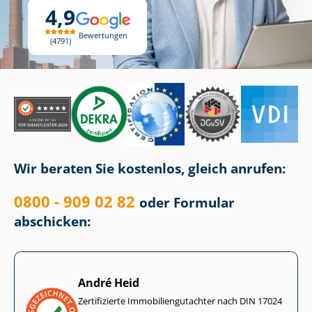
4,9
Bewertungen
4791
Wir beraten Sie kostenlos, gleich anrufen:
0800 - 909 02 82
oder Formular
abschicken:
André Heid
Zertifizierte Im­mo­bi­li­en­gut­ach­ter nach DIN 17024