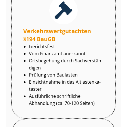
Ver­kehrs­wert­gut­ach­ten
§194 BauGB
Gerichtsfest
Vom Finanzamt anerkannt
Ortsbegehung durch Sach­ver­stän­
di­gen
Prüfung von Baulasten
Einsichtnahme in das Alt­las­ten­ka­
tas­ter
Ausführliche schriftliche
Abhandlung (ca. 70-120 Seiten)