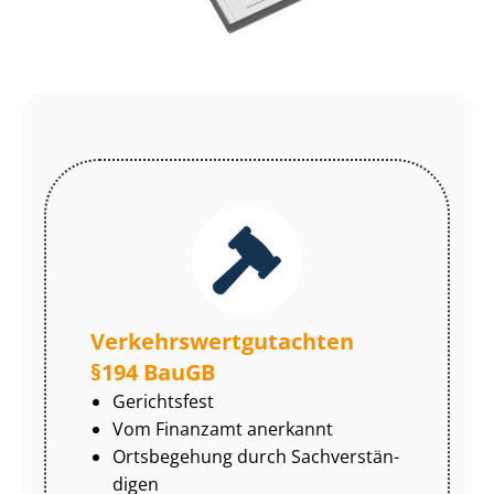
Ver­kehrs­wert­gut­ach­ten
§194 BauGB
Gerichtsfest
Vom Finanzamt anerkannt
Ortsbegehung durch Sach­ver­stän­
di­gen