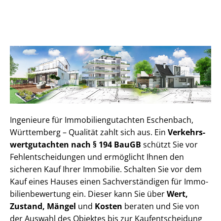
Ingenieure für Im­mo­bi­li­en­gut­ach­ten Eschenbach,
Württemberg – Qualität zahlt sich aus. Ein
Ver­kehrs­
wert­gut­ach­ten nach § 194 BauGB
schützt Sie vor
Fehl­ent­schei­dun­gen und ermöglicht Ihnen den
sicheren Kauf Ihrer Immobilie. Schalten Sie vor dem
Kauf eines Hauses einen Sach­ver­stän­di­gen für Im­mo­
bi­li­en­be­wer­tung ein. Dieser kann Sie über
Wert,
Zustand, Mängel
und
Kosten
beraten und Sie von
der Auswahl des Objektes bis zur Kauf­ent­schei­dung