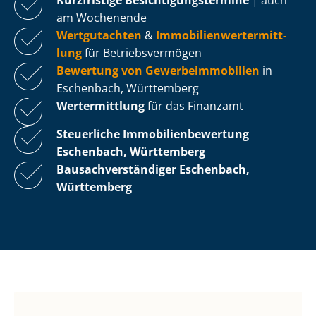
am Wochenende
Wertgutachten
&
Im­mo­bi­li­en­wert­ermitt­
lung
für Be­triebs­ver­mö­gen
Bewertung von Ge­wer­be­im­mo­bi­li­en
in
Eschenbach, Württemberg
Wertermittlung
für das Finanzamt
Steuerliche Im­mo­bi­li­en­be­wer­tung
Eschenbach, Württemberg
Bau­sach­ver­stän­di­ger Eschenbach,
Württemberg