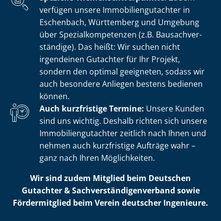
verfügen unsere Im­mo­bi­li­en­gut­ach­ter in
Eschenbach, Württemberg und Umgebung
über Spe­zi­al­kom­pe­ten­zen (z.B. Bau­sach­ver­
stän­di­ge). Das heißt: Wir suchen nicht
irgendeinen Gutachter für Ihr Projekt,
sondern den optimal geeigneten, sodass wir
auch besondere Anliegen bestens bedienen
können.
Auch kurzfristige Termine:
Unsere Kunden
sind uns wichtig. Deshalb richten sich unsere
Im­mo­bi­li­en­gut­ach­ter zeitlich nach Ihnen und
nehmen auch kurzfristige Aufträge wahr –
ganz nach Ihren Möglichkeiten.
Wir sind zudem Mitglied beim Deutschen
Gutachter & Sach­ver­stän­di­gen­ver­band sowie
Fördermitglied beim Verein deutscher Ingenieure.