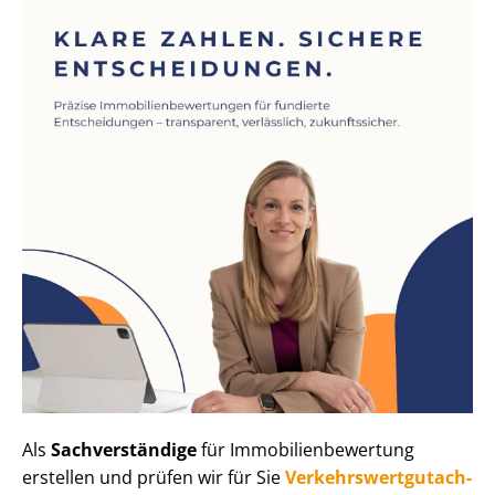
Als
Sachverständige
für Im­mo­bi­li­en­be­wer­tung
erstellen und prüfen wir für Sie
Ver­kehrs­wert­gut­ach­