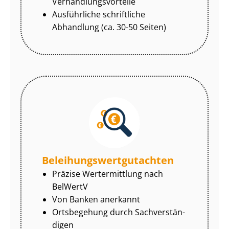
Ver­hand­lungs­vor­tei­le
Ausführliche schriftliche
Abhandlung (ca. 30-50 Seiten)
Be­lei­hungs­wert­gut­ach­ten
Präzise Wertermittlung nach
BelWertV
Von Banken anerkannt
Ortsbegehung durch Sach­ver­stän­
di­gen