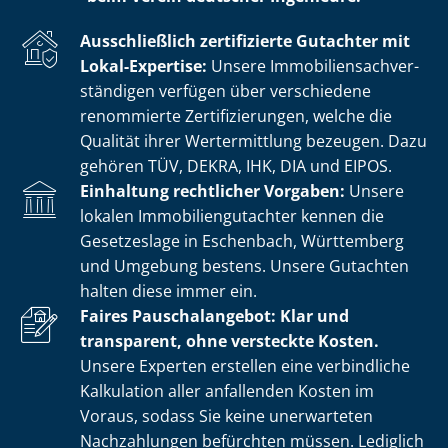
Ausschließlich zertifizierte Gutachter mit
Lokal-Expertise:
Unsere Im­mo­bi­li­en­sach­ver­
stän­di­gen verfügen über verschiedene
renommierte Zer­ti­fi­zie­run­gen, welche die
Qualität ihrer Wertermittlung bezeugen. Dazu
gehören TÜV, DEKRA, IHK, DIA und EIPOS.
Einhaltung rechtlicher Vorgaben:
Unsere
lokalen Im­mo­bi­li­en­gut­ach­ter kennen die
Gesetzeslage in Eschenbach, Württemberg
und Umgebung bestens. Unsere Gutachten
halten diese immer ein.
Faires Pauschalangebot: Klar und
transparent, ohne versteckte Kosten.
Unsere Experten erstellen eine verbindliche
Kalkulation aller anfallenden Kosten im
Voraus, sodass Sie keine unerwarteten
Nachzahlungen befürchten müssen. Lediglich