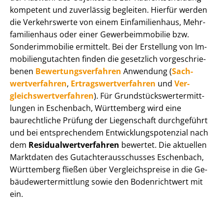
kompetent und zuverlässig begleiten. Hierfür werden
die Verkehrswerte von einem Einfamilienhaus, Mehr­
fa­mi­li­en­haus oder einer Ge­wer­be­im­mo­bi­lie bzw.
Sonderimmobilie ermittelt. Bei der Erstellung von Im­
mo­bi­li­en­gut­ach­ten finden die gesetzlich vor­ge­schrie­
be­nen
Be­wer­tungs­ver­fah­ren
Anwendung (
Sach­
wert­ver­fah­ren
,
Er­trags­wert­ver­fah­ren
und
Ver­
gleichs­wert­ver­fah­ren
). Für Grund­stücks­wert­ermitt­
lun­gen in Eschenbach, Württemberg wird eine
baurechtliche Prüfung der Liegenschaft durchgeführt
und bei entsprechendem Ent­wick­lungs­po­ten­zi­al nach
dem
Re­si­du­al­wert­ver­fah­ren
bewertet. Die aktuellen
Marktdaten des Gut­ach­ter­aus­schus­ses Eschenbach,
Württemberg fließen über Ver­gleichs­prei­se in die Ge­
bäu­de­wert­ermitt­lung sowie den Bodenrichtwert mit
ein.