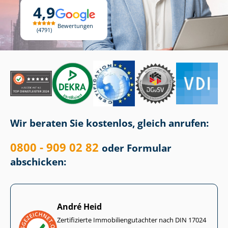
4,9
Bewertungen
4791
Wir beraten Sie kostenlos, gleich anrufen:
0800 - 909 02 82
oder Formular
abschicken:
André Heid
Zertifizierte Im­mo­bi­li­en­gut­ach­ter nach DIN 17024