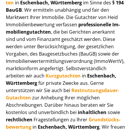
ten
in
Eschenbach, Württemberg
im Sinne des
§ 194
BauGB
. Wir ermitteln unabhängig und fair den
Marktwert Ihrer Immobilie. Die Gutachter von Heid
Im­mo­bi­li­en­be­wer­tung verfassen
professionelle Im­
mo­bi­li­en­gut­ach­ten
, die bei Gerichten anerkannt
sind und vom Finanzamt geschätzt werden. Diese
werden unter Be­rück­sich­ti­gung, der gesetzlichen
Vorgaben, des Baugesetzbuches (BauGB) sowie der
Im­mo­bi­li­en­wert­ermitt­lungs­ver­ord­nung (ImmoWertV),
marktkonform angefertigt. Selbst­ver­ständ­lich
arbeiten wir auch
Kurzgutachten
in
Eschenbach,
Württemberg
für private Zwecke aus. Gerne
unterstützen wir Sie auch bei
Rest­nut­zungs­dau­er-
Gutachten
zur Anhebung Ihrer möglichen
Abschreibungen. Darüber hinaus beraten wir Sie
kostenlos und unverbindlich bei
inhaltlichen
sowie
rechtlichen
Fragestellungen zu Ihrer
Grund­stücks­
be­wer­tung
in
Eschenbach, Württemberg
. Wir freuen