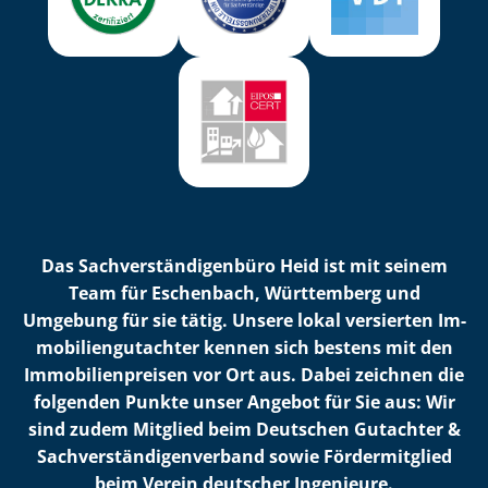
Das Sach­ver­stän­di­gen­bü­ro Heid ist mit seinem
Team für Eschenbach, Württemberg und
Umgebung für sie tätig. Unsere lokal versierten Im­
mo­bi­li­en­gut­ach­ter kennen sich bestens mit den
Im­mo­bi­li­en­prei­sen vor Ort aus. Dabei zeichnen die
folgenden Punkte unser Angebot für Sie aus: Wir
sind zudem Mitglied beim Deutschen Gutachter &
Sach­ver­stän­di­gen­ver­band sowie Fördermitglied
beim Verein deutscher Ingenieure.