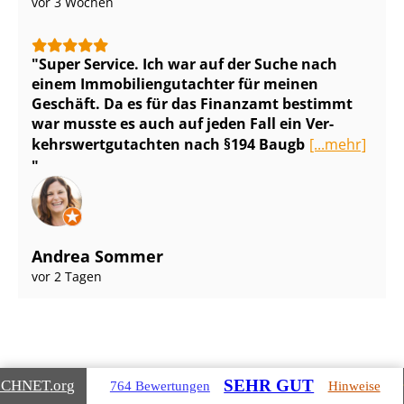
vor 3 Wochen
Super Service. Ich war auf der Suche nach
einem Im­mo­bi­li­en­gut­ach­ter für meinen
Geschäft. Da es für das Finanzamt bestimmt
war musste es auch auf jeden Fall ein Ver­
kehrs­wert­gut­ach­ten nach §194 Baugb
[...mehr]
Andrea Sommer
vor 2 Tagen
SEHR GUT
ICHNET
.org
764 Bewertungen
Hinweise