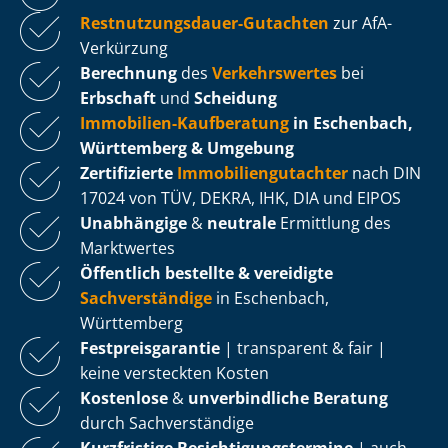
Rest­nut­zungs­dau­er-Gutachten
zur AfA-
Verkürzung
Berechnung
des
Verkehrswertes
bei
Erbschaft
und
Scheidung
Immobilien-Kaufberatung
in Eschenbach,
Württemberg & Umgebung
Zertifizierte
Im­mo­bi­li­en­gut­ach­ter
nach DIN
17024 von TÜV, DEKRA, IHK, DIA und EIPOS
Unabhängige
&
neutrale
Ermittlung des
Marktwertes
Öffentlich bestellte & vereidigte
Sachverständige
in Eschenbach,
Württemberg
Fest­preis­ga­ran­tie
| transparent & fair |
keine versteckten Kosten
Kostenlose
&
unverbindliche Beratung
durch Sachverständige
Kurzfristige Be­sich­ti­gungs­ter­mi­ne
| auch