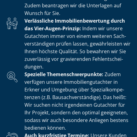
Zudem beantragen wir die Unterlagen auf
Wunsch für Sie.
Verlässliche Im­mo­bi­li­en­be­wer­tung durch
das Vier-Augen-Prinzip:
Indem wir unsere
Gutachten immer von einem weiteren Sach­
ver­stän­di­gen prüfen lassen, gewährleisten wir
Ihnen höchste Qualität. So bewahren wir Sie
zuverlässig vor gravierenden Fehl­ent­schei­
dun­gen.
Spezielle The­men­schwer­punk­te:
Zudem
verfügen unsere Im­mo­bi­li­en­gut­ach­ter in
Erkner und Umgebung über Spe­zi­al­kom­pe­
ten­zen (z.B. Bau­sach­ver­stän­di­ge). Das heißt:
Wir suchen nicht irgendeinen Gutachter für
Ihr Projekt, sondern den optimal geeigneten,
sodass wir auch besondere Anliegen bestens
bedienen können.
Auch kurzfristige Termine:
Unsere Kunden