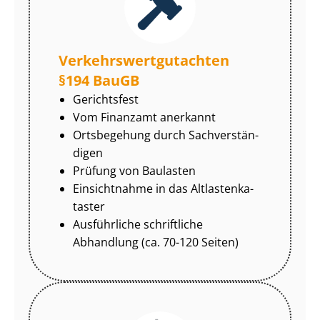
Ver­kehrs­wert­gut­ach­ten
§194 BauGB
Gerichtsfest
Vom Finanzamt anerkannt
Ortsbegehung durch Sach­ver­stän­
di­gen
Prüfung von Baulasten
Einsichtnahme in das Alt­las­ten­ka­
tas­ter
Ausführliche schriftliche
Abhandlung (ca. 70-120 Seiten)