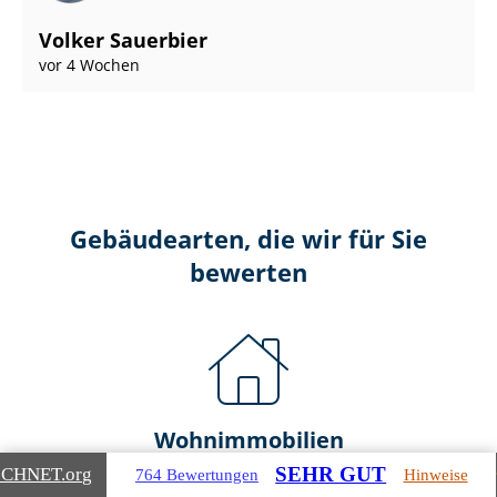
Volker Sauerbier
vor 4 Wochen
Gebäudearten, die wir für Sie
bewerten
Wohnimmobilien
SEHR GUT
ICHNET
.org
764 Bewertungen
Hinweise
Ein- und Zwei­fa­mi­li­en­häu­ser