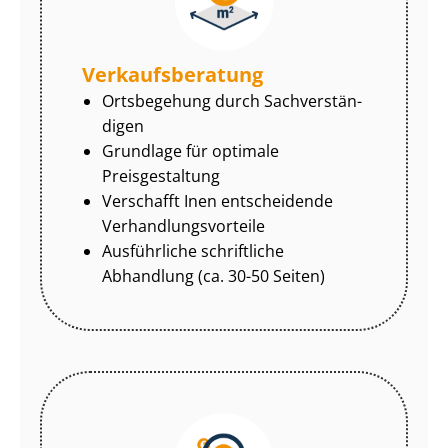
Ver­kaufs­be­ra­tung
Ortsbegehung durch Sach­ver­stän­
di­gen
Grundlage für optimale
Preisgestaltung
Verschafft Inen entscheidende
Ver­hand­lungs­vor­tei­le
Ausführliche schriftliche
Abhandlung (ca. 30-50 Seiten)