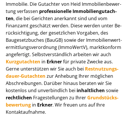
Immobilie. Die Gutachter von Heid Im­mo­bi­li­en­be­wer­
tung verfassen
professionelle Im­mo­bi­li­en­gut­ach­
ten
, die bei Gerichten anerkannt sind und vom
Finanzamt geschätzt werden. Diese werden unter Be­
rück­sich­ti­gung, der gesetzlichen Vorgaben, des
Baugesetzbuches (BauGB) sowie der Im­mo­bi­li­en­wert­
ermitt­lungs­ver­ord­nung (ImmoWertV), marktkonform
angefertigt. Selbst­ver­ständ­lich arbeiten wir auch
Kurzgutachten
in
Erkner
für private Zwecke aus.
Gerne unterstützen wir Sie auch bei
Rest­nut­zungs­
dau­er-Gutachten
zur Anhebung Ihrer möglichen
Abschreibungen. Darüber hinaus beraten wir Sie
kostenlos und unverbindlich bei
inhaltlichen
sowie
rechtlichen
Fragestellungen zu Ihrer
Grund­stücks­
be­wer­tung
in
Erkner
. Wir freuen uns auf Ihre
Kontaktaufnahme.