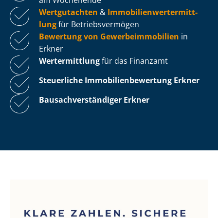
Wertgutachten
&
Im­mo­bi­li­en­wert­ermitt­
lung
für Be­triebs­ver­mö­gen
Bewertung von Ge­wer­be­im­mo­bi­li­en
in
Erkner
Wertermittlung
für das Finanzamt
Steuerliche Im­mo­bi­li­en­be­wer­tung
Erkner
Bau­sach­ver­stän­di­ger Erkner