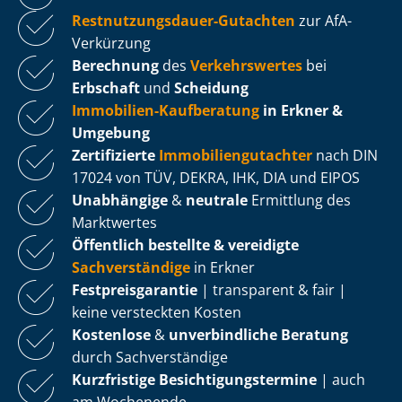
Rest­nut­zungs­dau­er-Gutachten
zur AfA-
Verkürzung
Berechnung
des
Verkehrswertes
bei
Erbschaft
und
Scheidung
Immobilien-Kaufberatung
in Erkner &
Umgebung
Zertifizierte
Im­mo­bi­li­en­gut­ach­ter
nach DIN
17024 von TÜV, DEKRA, IHK, DIA und EIPOS
Unabhängige
&
neutrale
Ermittlung des
Marktwertes
Öffentlich bestellte & vereidigte
Sachverständige
in Erkner
Fest­preis­ga­ran­tie
| transparent & fair |
keine versteckten Kosten
Kostenlose
&
unverbindliche Beratung
durch Sachverständige
Kurzfristige Be­sich­ti­gungs­ter­mi­ne
| auch
am Wochenende