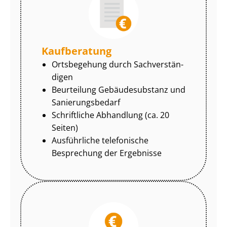
Kaufberatung
Ortsbegehung durch Sach­ver­stän­
di­gen
Beurteilung Gebäudesubstanz und
Sa­nie­rungs­be­darf
Schriftliche Abhandlung (ca. 20
Seiten)
Ausführliche telefonische
Besprechung der Ergebnisse