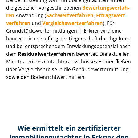
Bei der Erstellung von Im­mo­bi­li­en­gut­ach­ten finden
die gesetzlich vor­ge­schrie­be­nen
Be­wer­tungs­ver­fah­
ren
Anwendung (
Sach­wert­ver­fah­ren
,
Er­trags­wert­
ver­fah­ren
und
Ver­gleichs­wert­ver­fah­ren
). Für
Grund­stücks­wert­ermitt­lun­gen in Erkner wird eine
baurechtliche Prüfung der Liegenschaft durchgeführt
und bei entsprechendem Ent­wick­lungs­po­ten­zi­al nach
dem
Re­si­du­al­wert­ver­fah­ren
bewertet. Die aktuellen
Marktdaten des Gut­ach­ter­aus­schus­ses Erkner fließen
über Ver­gleichs­prei­se in die Ge­bäu­de­wert­ermitt­lung
sowie den Bodenrichtwert mit ein.
Wie ermittelt ein zertifizierter
Immobilien­gutachter in Erkner den