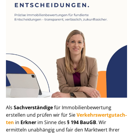
Als
Sachverständige
für Im­mo­bi­li­en­be­wer­tung
erstellen und prüfen wir für Sie
Ver­kehrs­wert­gut­ach­
ten
in
Erkner
im Sinne des
§ 194 BauGB
. Wir
ermitteln unabhängig und fair den Marktwert Ihrer