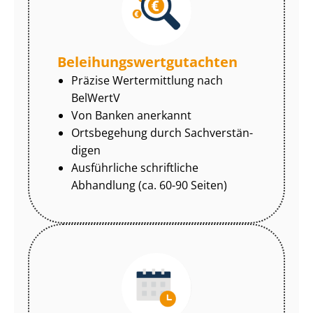
Be­lei­hungs­wert­gut­ach­ten
Präzise Wertermittlung nach
BelWertV
Von Banken anerkannt
Ortsbegehung durch Sach­ver­stän­
di­gen
Ausführliche schriftliche
Abhandlung (ca. 60-90 Seiten)