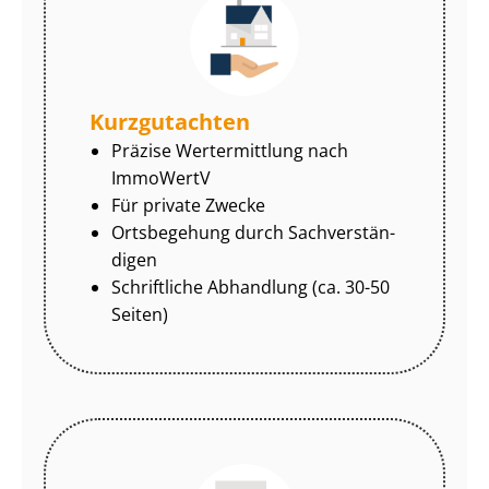
Kurzgutachten
Präzise Wertermittlung nach
ImmoWertV
Für private Zwecke
Ortsbegehung durch Sach­ver­stän­
di­gen
Schriftliche Abhandlung (ca. 30-50
Seiten)