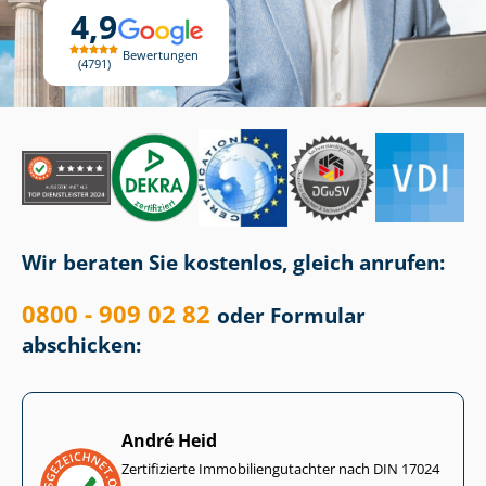
4,9
Bewertungen
4791
Wir beraten Sie kostenlos, gleich anrufen:
0800 - 909 02 82
oder Formular
abschicken:
André Heid
Zertifizierte Im­mo­bi­li­en­gut­ach­ter nach DIN 17024