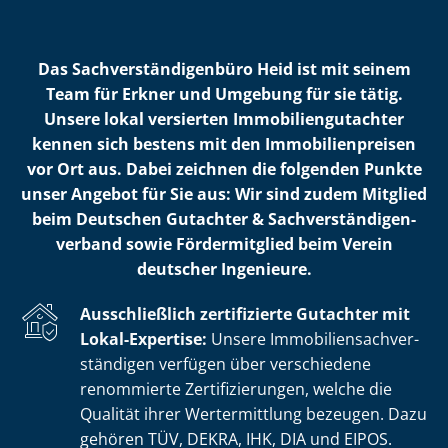
Das Sach­ver­stän­di­gen­bü­ro Heid ist mit seinem
Team für Erkner und Umgebung für sie tätig.
Unsere lokal versierten Im­mo­bi­li­en­gut­ach­ter
kennen sich bestens mit den Im­mo­bi­li­en­prei­sen
vor Ort aus. Dabei zeichnen die folgenden Punkte
unser Angebot für Sie aus: Wir sind zudem Mitglied
beim Deutschen Gutachter & Sach­ver­stän­di­gen­
ver­band sowie Fördermitglied beim Verein
deutscher Ingenieure.
Ausschließlich zertifizierte Gutachter mit
Lokal-Expertise:
Unsere Im­mo­bi­li­en­sach­ver­
stän­di­gen verfügen über verschiedene
renommierte Zer­ti­fi­zie­run­gen, welche die
Qualität ihrer Wertermittlung bezeugen. Dazu
gehören TÜV, DEKRA, IHK, DIA und EIPOS.