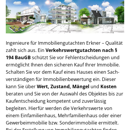
Ingenieure für Im­mo­bi­li­en­gut­ach­ten Erkner – Qualität
zahlt sich aus. Ein
Ver­kehrs­wert­gut­ach­ten nach §
194 BauGB
schützt Sie vor Fehl­ent­schei­dun­gen und
ermöglicht Ihnen den sicheren Kauf Ihrer Immobilie.
Schalten Sie vor dem Kauf eines Hauses einen Sach­
ver­stän­di­gen für Im­mo­bi­li­en­be­wer­tung ein. Dieser
kann Sie über
Wert, Zustand, Mängel
und
Kosten
beraten und Sie von der Auswahl des Objektes bis zur
Kauf­ent­schei­dung kompetent und zuverlässig
begleiten. Hierfür werden die Verkehrswerte von
einem Einfamilienhaus, Mehr­fa­mi­li­en­haus oder einer
Ge­wer­be­im­mo­bi­lie bzw. Sonderimmobilie ermittelt.