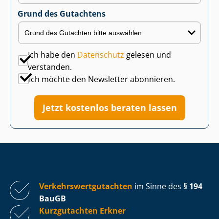
Grund des Gutachtens
Ich habe den
Datenschutz
gelesen und
verstanden.
Ich möchte den Newsletter abonnieren.
Jetzt kostenlos beraten lassen
Ver­kehrs­wert­gut­ach­ten
im Sinne des
§ 194
BauGB
Kurzgutachten Erkner