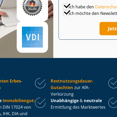
Ich habe den
Datenschu
Ich möchte den Newslet
Jet
ten Erbes-
Rest­nut­zungs­dau­er-
m
Gutachten
zur AfA-
Verkürzung
e
Im­mo­bi­li­en­gut­
Unabhängige
&
neutrale
 DIN 17024 von
Ermittlung des Marktwertes
, IHK, DIA und