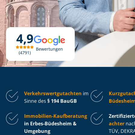
4,9
Bewertungen
4791
Ver­kehrs­wert­gut­ach­ten
im
Kurzgutach
Sinne des
§ 194 BauGB
Büdeshei
Immobilien-Kaufberatung
Zertifiziert
in Erbes-Büdesheim &
ach­ter
nach
Umgebung
TÜV, DEKRA