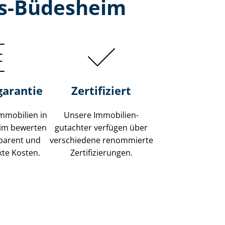
es-Büdesheim
garantie
Zertifiziert
mmobilien in
Unsere Immobilien­
im bewerten
gutachter verfügen über
sparent und
verschiedene renommierte
kte Kosten.
Zer­ti­fi­zie­run­gen.