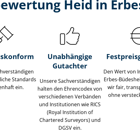
bewertung Heid in Erb
s­konform
Unabhängige
Festpreis​
Gutachter
­ver­stän­di­gen
Den Wert von I
liche Standards
Erbes-Büdeshe
Unsere Sach­ver­stän­di­gen
nhaft ein.
wir fair, tran
halten den Ehrencodex von
ohne verstec
verschiedenen Verbänden
und Institutionen wie RICS
(Royal Institution of
Chartered Surveyors) und
DGSV ein.