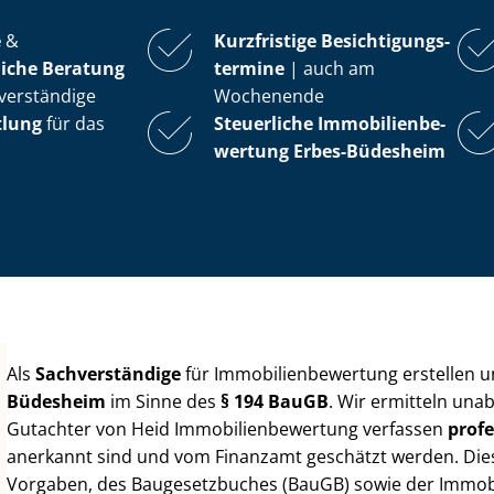
e
&
Kurzfristige Be­sich­ti­gungs­
iche Beratung
ter­mi­ne
| auch am
verständige
Wochenende
tlung
für das
Steuerliche Im­mo­bi­li­en­be­
wer­tung
Erbes-Büdesheim
Als
Sachverständige
für Im­mo­bi­li­en­be­wer­tung erstellen
Büdesheim
im Sinne des
§ 194 BauGB
. Wir ermitteln una
Gutachter von Heid Im­mo­bi­li­en­be­wer­tung verfassen
profe
anerkannt sind und vom Finanzamt geschätzt werden. Diese 
Vorgaben, des Baugesetzbuches (BauGB) sowie der Im­mo­bi­l