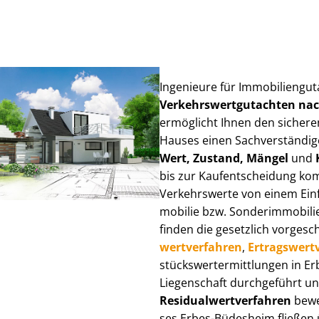
Ingenieure für Im­mo­bi­li­en­g
Ver­kehrs­wert­gut­ach­ten n
ermöglicht Ihnen den sicheren
Hauses einen Sach­ver­stän­di­ge
Wert, Zustand, Mängel
und
bis zur Kauf­ent­schei­dung k
Verkehrswerte von einem Einfam
mo­bi­lie bzw. Sonderimmobilie e
finden die gesetzlich vor­ge­sc
wert­ver­fah­ren
,
Er­trags­wert­
stücks­wert­ermitt­lun­gen in
Liegenschaft durchgeführt und
Re­si­du­al­wert­ver­fah­ren
bewer
ses Erbes-Büdesheim fließen übe