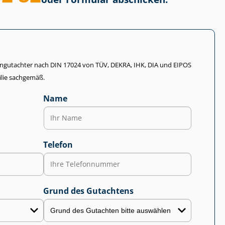
li­en­gut­ach­ter nach DIN 17024 von TÜV, DEKRA, IHK, DIA und EIPOS
lie sachgemäß.
Name
Telefon
Grund des Gutachtens