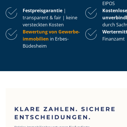
EIPOS
Fest­preis­ga­ran­tie
|
Kostenlos
transparent & fair | keine
unverbindl
versteckten Kosten
durch Sach
Bewertung von Ge­wer­be­
Wertermit
im­mo­bi­li­en
in Erbes-
Finanzamt
Büdesheim