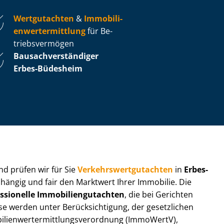
Wertgutachten
&
Im­mo­bi­li­
en­wert­ermitt­lung
für Be­
triebs­ver­mö­gen
Bau­sach­ver­stän­di­ger
Erbes-Büdesheim
 und prüfen wir für Sie
Ver­kehrs­wert­gut­ach­ten
in
Erbes-
bhängig und fair den Marktwert Ihrer Immobilie. Die
ssionelle Im­mo­bi­li­en­gut­ach­ten
, die bei Gerichten
werden unter Be­rück­sich­ti­gung, der gesetzlichen
i­en­wert­ermitt­lungs­ver­ord­nung (ImmoWertV),