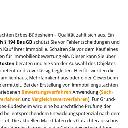
ut­ach­ten Erbes-Büdesheim – Qualität zahlt sich aus. Ein
ach § 194 BauGB
schützt Sie vor Fehl­ent­schei­dun­gen und
 Kauf Ihrer Immobilie. Schalten Sie vor dem Kauf eines
n für Im­mo­bi­li­en­be­wer­tung ein. Dieser kann Sie über
Kosten
beraten und Sie von der Auswahl des Objektes
ompetent und zuverlässig begleiten. Hierfür werden die
ilienhaus, Mehr­fa­mi­li­en­haus oder einer Ge­wer­be­im­
rmittelt. Bei der Erstellung von Im­mo­bi­li­en­gut­ach­ten
hrie­be­nen
Be­wer­tungs­ver­fah­ren
Anwendung (
Sach­
ver­fah­ren
und
Ver­gleichs­wert­ver­fah­ren
). Für Grund­
 Erbes-Büdesheim wird eine baurechtliche Prüfung der
 bei entsprechendem Ent­wick­lungs­po­ten­zi­al nach dem
tet. Die aktuellen Marktdaten des Gut­ach­ter­aus­schus­
r Ver­gleichs­prei­se in die Ge­bäu­de­wert­ermitt­lung