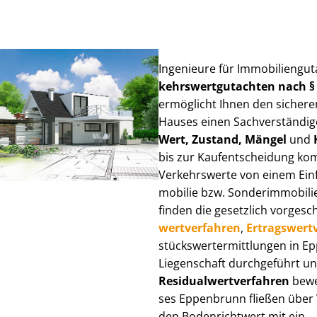
Ingenieure für Im­mo­bi­li­en­g
kehrs­wert­gut­ach­ten nach 
ermöglicht Ihnen den sicheren
Hauses einen Sach­ver­stän­di­ge
Wert, Zustand, Mängel
und
bis zur Kauf­ent­schei­dung k
Verkehrswerte von einem Einfam
mo­bi­lie bzw. Sonderimmobilie e
finden die gesetzlich vor­ge­sc
wert­ver­fah­ren
,
Er­trags­wert­
stücks­wert­ermitt­lun­gen in
Liegenschaft durchgeführt und
Re­si­du­al­wert­ver­fah­ren
bewer
ses Eppenbrunn fließen über Ver
den Bodenrichtwert mit ein.