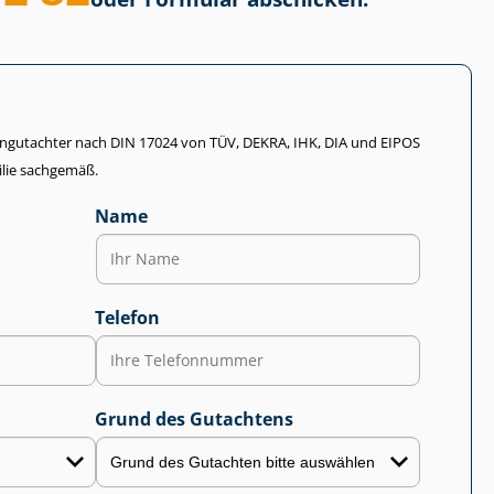
li­en­gut­ach­ter nach DIN 17024 von TÜV, DEKRA, IHK, DIA und EIPOS
lie sachgemäß.
Name
Telefon
Grund des Gutachtens