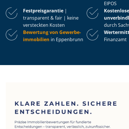
EIPOS
Fest­preis­ga­ran­tie
|
Kostenlos
transparent & fair | keine
unverbindl
versteckten Kosten
durch Sach
Bewertung von Ge­wer­be­
Wertermit
im­mo­bi­li­en
in Eppenbrunn
Finanzamt