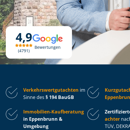
4,9
Bewertungen
4791
Ver­kehrs­wert­gut­ach­ten
im
Kurzgutac
Sinne des
§ 194 BauGB
Eppenbru
Immobilien-Kaufberatung
Zertifiziert
in Eppenbrunn &
ach­ter
nach
Umgebung
TÜV, DEKRA