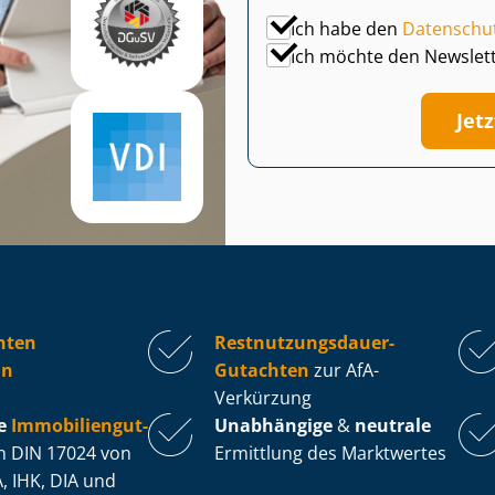
Ich habe den
Datenschu
Ich möchte den Newslet
Jet
hten
Rest­nut­zungs­dau­er-
nn
Gutachten
zur AfA-
Verkürzung
e
Im­mo­bi­li­en­gut­
Unabhängige
&
neutrale
 DIN 17024 von
Ermittlung des Marktwertes
, IHK, DIA und