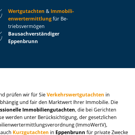
Wertgutachten
&
Im­mo­bi­li­
en­wert­ermitt­lung
für Be­
triebs­ver­mö­gen
Bau­sach­ver­stän­di­ger
Eppenbrunn
 und prüfen wir für Sie
Ver­kehrs­wert­gut­ach­ten
in
abhängig und fair den Marktwert Ihrer Immobilie. Die
ssionelle Im­mo­bi­li­en­gut­ach­ten
, die bei Gerichten
werden unter Be­rück­sich­ti­gung, der gesetzlichen
i­en­wert­ermitt­lungs­ver­ord­nung (ImmoWertV),
r auch
Kurzgutachten
in
Eppenbrunn
für private Zwecke