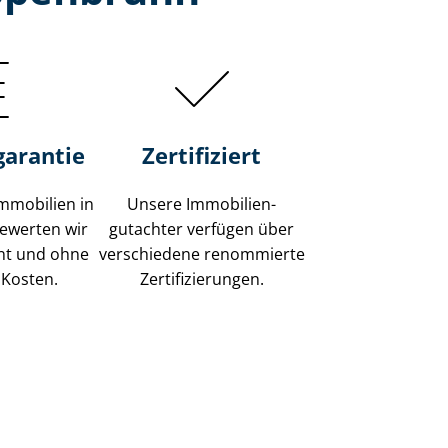
garantie
Zertifiziert
mmobilien in
Unsere Immobilien­
ewerten wir
gutachter verfügen über
ent und ohne
verschiedene renommierte
 Kosten.
Zer­ti­fi­zie­run­gen.