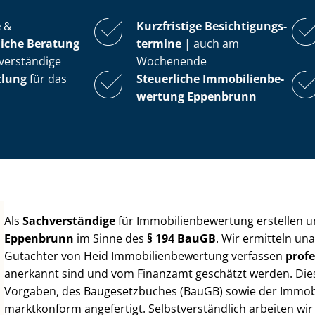
e
&
Kurzfristige Be­sich­ti­gungs­
iche Beratung
ter­mi­ne
| auch am
verständige
Wochenende
tlung
für das
Steuerliche Im­mo­bi­li­en­be­
wer­tung
Eppenbrunn
Als
Sachverständige
für Im­mo­bi­li­en­be­wer­tung erstellen
Eppenbrunn
im Sinne des
§ 194 BauGB
. Wir ermitteln un
Gutachter von Heid Im­mo­bi­li­en­be­wer­tung verfassen
profe
anerkannt sind und vom Finanzamt geschätzt werden. Diese 
Vorgaben, des Baugesetzbuches (BauGB) sowie der Im­mo­bi­l
marktkonform angefertigt. Selbst­ver­ständ­lich arbeiten wi