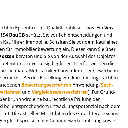
ut­ach­ten Eppenbrunn – Qualität zahlt sich aus. Ein
Ver­
§ 194 BauGB
schützt Sie vor Fehl­ent­schei­dun­gen und
 Kauf Ihrer Immobilie. Schalten Sie vor dem Kauf eines
n für Im­mo­bi­li­en­be­wer­tung ein. Dieser kann Sie über
Kosten
beraten und Sie von der Auswahl des Objektes
ompetent und zuverlässig begleiten. Hierfür werden die
ilienhaus, Mehr­fa­mi­li­en­haus oder einer Ge­wer­be­im­
rmittelt. Bei der Erstellung von Im­mo­bi­li­en­gut­ach­ten
hrie­be­nen
Be­wer­tungs­ver­fah­ren
Anwendung (
Sach­
ver­fah­ren
und
Ver­gleichs­wert­ver­fah­ren
). Für Grund­
 Eppenbrunn wird eine baurechtliche Prüfung der
 bei entsprechendem Ent­wick­lungs­po­ten­zi­al nach dem
tet. Die aktuellen Marktdaten des Gut­ach­ter­aus­schus­
­gleichs­prei­se in die Ge­bäu­de­wert­ermitt­lung sowie