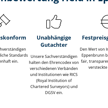
s­konform
Unabhängige
Festpreis​
Gutachter
­ver­stän­di­gen
Den Wert von I
liche Standards
Eppenbrunn b
Unsere Sach­ver­stän­di­gen
nhaft ein.
fair, transpar
halten den Ehrencodex von
versteckte
verschiedenen Verbänden
und Institutionen wie RICS
(Royal Institution of
Chartered Surveyors) und
DGSV ein.