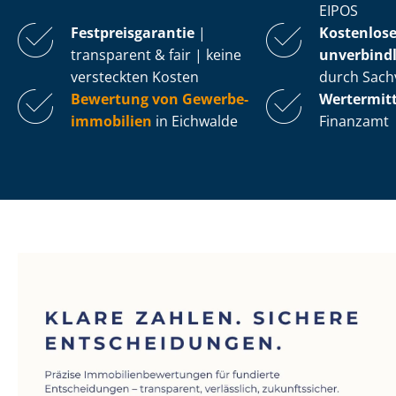
EIPOS
Fest­preis­ga­ran­tie
|
Kostenlos
transparent & fair | keine
unverbindl
versteckten Kosten
durch Sach
Bewertung von Ge­wer­be­
Wertermit
im­mo­bi­li­en
in Eichwalde
Finanzamt