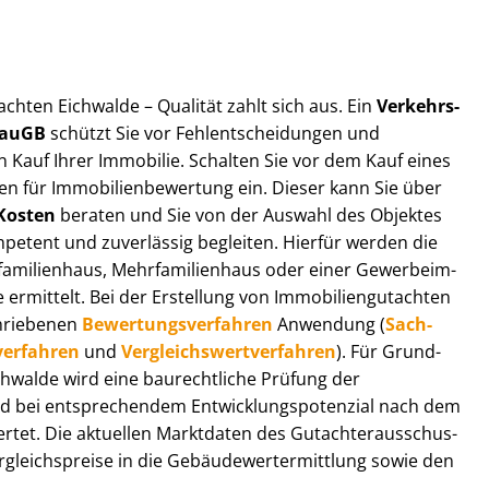
t­ach­ten Eichwalde – Qualität zahlt sich aus. Ein
Ver­kehrs­
 BauGB
schützt Sie vor Fehl­ent­schei­dun­gen und
 Kauf Ihrer Immobilie. Schalten Sie vor dem Kauf eines
n für Im­mo­bi­li­en­be­wer­tung ein. Dieser kann Sie über
Kosten
beraten und Sie von der Auswahl des Objektes
ompetent und zuverlässig begleiten. Hierfür werden die
ilienhaus, Mehr­fa­mi­li­en­haus oder einer Ge­wer­be­im­
rmittelt. Bei der Erstellung von Im­mo­bi­li­en­gut­ach­ten
hrie­be­nen
Be­wer­tungs­ver­fah­ren
Anwendung (
Sach­
ver­fah­ren
und
Ver­gleichs­wert­ver­fah­ren
). Für Grund­
Eichwalde wird eine baurechtliche Prüfung der
 bei entsprechendem Ent­wick­lungs­po­ten­zi­al nach dem
tet. Die aktuellen Marktdaten des Gut­ach­ter­aus­schus­
gleichs­prei­se in die Ge­bäu­de­wert­ermitt­lung sowie den