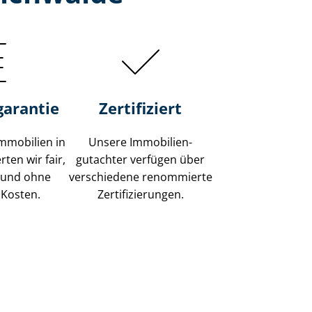
garantie
Zertifiziert
mmobilien in
Unsere Immobilien­
ten wir fair,
gutachter verfügen über
 und ohne
verschiedene renommierte
 Kosten.
Zer­ti­fi­zie­run­gen.