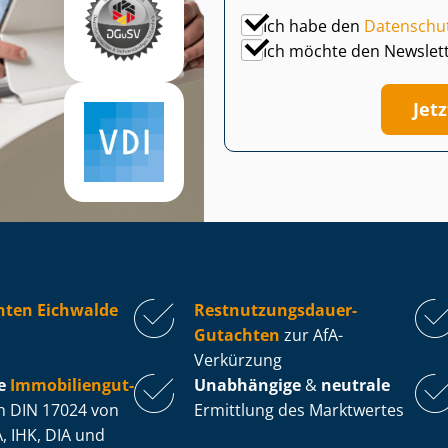
Ich habe den
Datenschu
Ich möchte den Newslet
Jet
hten Eichwalde
Rest­nut­zungs­dau­er-
Gutachten
zur AfA-
Verkürzung
e
Im­mo­bi­li­en­gut­
Unabhängige
&
neutrale
 DIN 17024 von
Ermittlung des Marktwertes
, IHK, DIA und