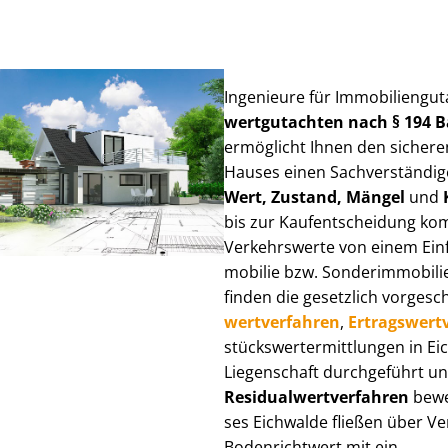
Ingenieure für Im­mo­bi­li­en­gu
wert­gut­ach­ten nach § 194
ermöglicht Ihnen den sicheren
Hauses einen Sach­ver­stän­di­ge
Wert, Zustand, Mängel
und
bis zur Kauf­ent­schei­dung k
Verkehrswerte von einem Einfam
mo­bi­lie bzw. Sonderimmobilie e
finden die gesetzlich vor­ge­sc
wert­ver­fah­ren
,
Er­trags­wert­
stücks­wert­ermitt­lun­gen in 
Liegenschaft durchgeführt und
Re­si­du­al­wert­ver­fah­ren
bewer
ses Eichwalde fließen über Ver­
Bodenrichtwert mit ein.