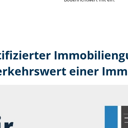
tifizierter Immobilien­
erkehrswert einer Immo