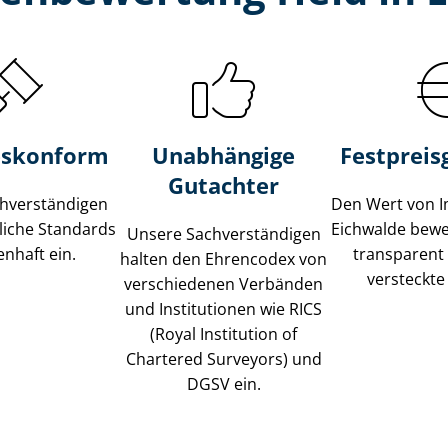
s­konform
Unabhängige
Festpreis​
Gutachter
­ver­stän­di­gen
Den Wert von I
liche Standards
Eichwalde bewer
Unsere Sach­ver­stän­di­gen
nhaft ein.
transparent
halten den Ehrencodex von
versteckte
verschiedenen Verbänden
und Institutionen wie RICS
(Royal Institution of
Chartered Surveyors) und
DGSV ein.