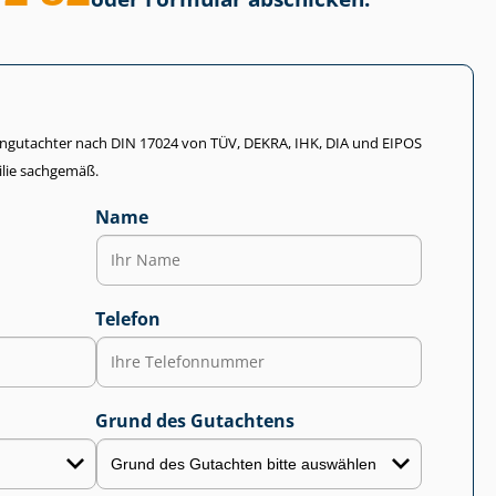
li­en­gut­ach­ter nach DIN 17024 von TÜV, DEKRA, IHK, DIA und EIPOS
lie sachgemäß.
Name
Telefon
Grund des Gutachtens