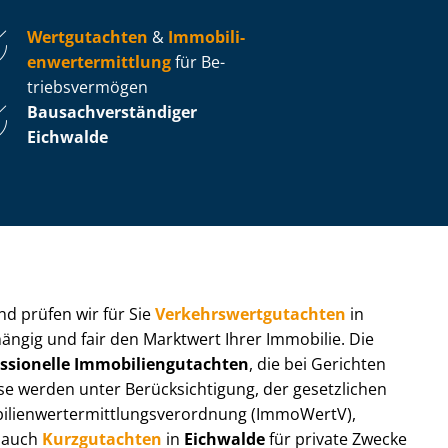
Wertgutachten
&
Im­mo­bi­li­
en­wert­ermitt­lung
für Be­
triebs­ver­mö­gen
Bau­sach­ver­stän­di­ger
Eichwalde
 und prüfen wir für Sie
Ver­kehrs­wert­gut­ach­ten
in
hängig und fair den Marktwert Ihrer Immobilie. Die
ssionelle Im­mo­bi­li­en­gut­ach­ten
, die bei Gerichten
werden unter Be­rück­sich­ti­gung, der gesetzlichen
i­en­wert­ermitt­lungs­ver­ord­nung (ImmoWertV),
r auch
Kurzgutachten
in
Eichwalde
für private Zwecke