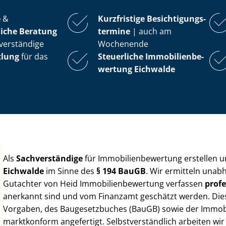
e
&
Kurzfristige Be­sich­ti­gungs­
iche Beratung
ter­mi­ne
| auch am
verständige
Wochenende
tlung
für das
Steuerliche Im­mo­bi­li­en­be­
wer­tung
Eichwalde
Als
Sachverständige
für Im­mo­bi­li­en­be­wer­tung erstellen
Eichwalde
im Sinne des
§ 194 BauGB
. Wir ermitteln unab
Gutachter von Heid Im­mo­bi­li­en­be­wer­tung verfassen
profe
anerkannt sind und vom Finanzamt geschätzt werden. Diese 
Vorgaben, des Baugesetzbuches (BauGB) sowie der Im­mo­bi­l
marktkonform angefertigt. Selbst­ver­ständ­lich arbeiten wi