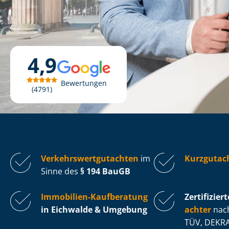
4,9
Bewertungen
4791
Ver­kehrs­wert­gut­ach­ten
im
Kurzgutac
Sinne des
§ 194 BauGB
Immobilien-Kaufberatung
Zertifiziert
in Eichwalde & Umgebung
ach­ter
nach
TÜV, DEKRA