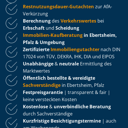
Rest­nut­zungs­dau­er-Gutachten
zur AfA-
Verkürzung
Berechnung
des
Verkehrswertes
bei
Erbschaft
und
Scheidung
Immobilien-Kaufberatung
in Ebertsheim,
Pfalz & Umgebung
Zertifizierte
Im­mo­bi­li­en­gut­ach­ter
nach DIN
17024 von TÜV, DEKRA, IHK, DIA und EIPOS
Unabhängige
&
neutrale
Ermittlung des
Marktwertes
Öffentlich bestellte & vereidigte
Sachverständige
in Ebertsheim, Pfalz
Fest­preis­ga­ran­tie
| transparent & fair |
keine versteckten Kosten
Kostenlose
&
unverbindliche Beratung
durch Sachverständige
Kurzfristige Be­sich­ti­gungs­ter­mi­ne
| auch
am Wochenende