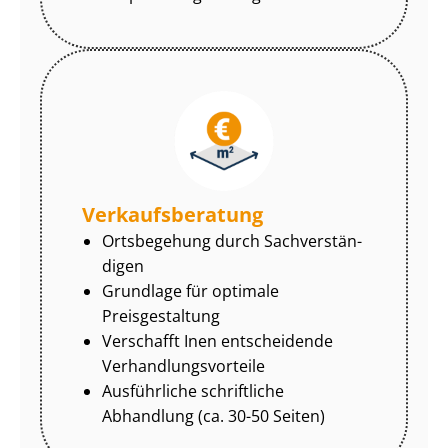
Ver­kaufs­be­ra­tung
Ortsbegehung durch Sach­ver­stän­
di­gen
Grundlage für optimale
Preisgestaltung
Verschafft Inen entscheidende
Ver­hand­lungs­vor­tei­le
Ausführliche schriftliche
Abhandlung (ca. 30-50 Seiten)