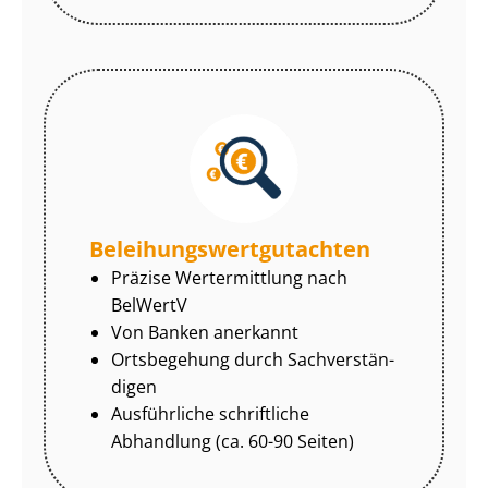
Be­lei­hungs­wert­gut­ach­ten
Präzise Wertermittlung nach
BelWertV
Von Banken anerkannt
Ortsbegehung durch Sach­ver­stän­
di­gen
Ausführliche schriftliche
Abhandlung (ca. 60-90 Seiten)