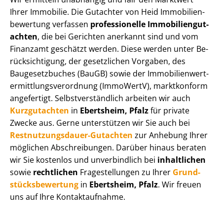
Ihrer Immobilie. Die Gutachter von Heid Im­mo­bi­li­en­
be­wer­tung verfassen
professionelle Im­mo­bi­li­en­gut­
ach­ten
, die bei Gerichten anerkannt sind und vom
Finanzamt geschätzt werden. Diese werden unter Be­
rück­sich­ti­gung, der gesetzlichen Vorgaben, des
Baugesetzbuches (BauGB) sowie der Im­mo­bi­li­en­wert­
ermitt­lungs­ver­ord­nung (ImmoWertV), marktkonform
angefertigt. Selbst­ver­ständ­lich arbeiten wir auch
Kurzgutachten
in
Ebertsheim, Pfalz
für private
Zwecke aus. Gerne unterstützen wir Sie auch bei
Rest­nut­zungs­dau­er-Gutachten
zur Anhebung Ihrer
möglichen Abschreibungen. Darüber hinaus beraten
wir Sie kostenlos und unverbindlich bei
inhaltlichen
sowie
rechtlichen
Fragestellungen zu Ihrer
Grund­
stücks­be­wer­tung
in
Ebertsheim, Pfalz
. Wir freuen
uns auf Ihre Kontaktaufnahme.