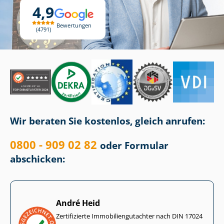
4,9
Bewertungen
4791
Wir beraten Sie kostenlos, gleich anrufen:
0800 - 909 02 82
oder Formular
abschicken:
André Heid
Zertifizierte Im­mo­bi­li­en­gut­ach­ter nach DIN 17024