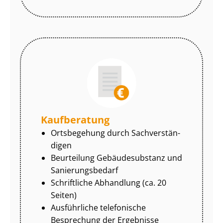
Kaufberatung
Ortsbegehung durch Sach­ver­stän­
di­gen
Beurteilung Gebäudesubstanz und
Sa­nie­rungs­be­darf
Schriftliche Abhandlung (ca. 20
Seiten)
Ausführliche telefonische
Besprechung der Ergebnisse