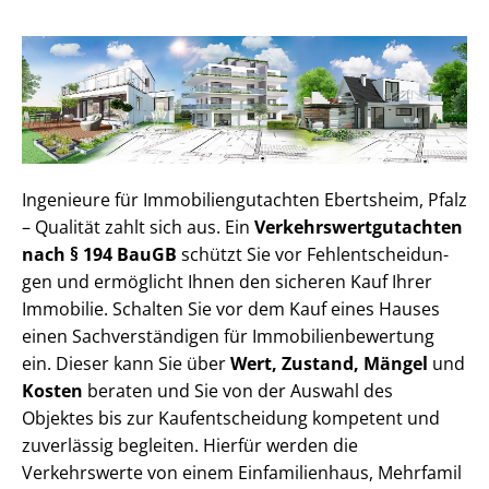
Ingenieure für Im­mo­bi­li­en­gut­ach­ten Ebertsheim, Pfalz
– Qualität zahlt sich aus. Ein
Ver­kehrs­wert­gut­ach­ten
nach § 194 BauGB
schützt Sie vor Fehl­ent­schei­dun­
gen und ermöglicht Ihnen den sicheren Kauf Ihrer
Immobilie. Schalten Sie vor dem Kauf eines Hauses
einen Sach­ver­stän­di­gen für Im­mo­bi­li­en­be­wer­tung
ein. Dieser kann Sie über
Wert, Zustand, Mängel
und
Kosten
beraten und Sie von der Auswahl des
Objektes bis zur Kauf­ent­schei­dung kompetent und
zuverlässig begleiten. Hierfür werden die
Verkehrswerte von einem Einfamilienhaus, Mehr­fa­mi­l