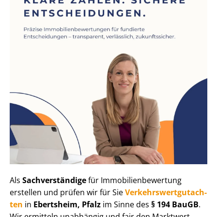
Als
Sachverständige
für Im­mo­bi­li­en­be­wer­tung
erstellen und prüfen wir für Sie
Ver­kehrs­wert­gut­ach­
ten
in
Ebertsheim, Pfalz
im Sinne des
§ 194 BauGB
.
Wir ermitteln unabhängig und fair den Marktwert