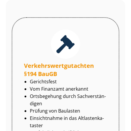
Ver­kehrs­wert­gut­ach­ten
§194 BauGB
Gerichtsfest
Vom Finanzamt anerkannt
Ortsbegehung durch Sach­ver­stän­
di­gen
Prüfung von Baulasten
Einsichtnahme in das Alt­las­ten­ka­
tas­ter