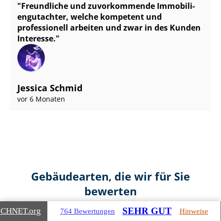
Freundliche und zuvorkommende Im­mo­bi­li­
en­gut­ach­ter, welche kompetent und
professionell arbeiten und zwar in des Kunden
Interesse.
Jessica Schmid
vor 6 Monaten
Gebäudearten, die wir für Sie
bewerten
SEHR GUT
ICHNET
.org
764 Bewertungen
Hinweise