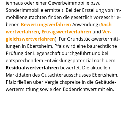
i­en­haus oder einer Ge­wer­be­im­mo­bi­lie bzw.
Sonderimmobilie ermittelt. Bei der Erstellung von Im­
mo­bi­li­en­gut­ach­ten finden die gesetzlich vor­ge­schrie­
be­nen
Be­wer­tungs­ver­fah­ren
Anwendung (
Sach­
wert­ver­fah­ren
,
Er­trags­wert­ver­fah­ren
und
Ver­
gleichs­wert­ver­fah­ren
). Für Grund­stücks­wert­ermitt­
lun­gen in Ebertsheim, Pfalz wird eine baurechtliche
Prüfung der Liegenschaft durchgeführt und bei
entsprechendem Ent­wick­lungs­po­ten­zi­al nach dem
Re­si­du­al­wert­ver­fah­ren
bewertet. Die aktuellen
Marktdaten des Gut­ach­ter­aus­schus­ses Ebertsheim,
Pfalz fließen über Ver­gleichs­prei­se in die Ge­bäu­de­
wert­ermitt­lung sowie den Bodenrichtwert mit ein.