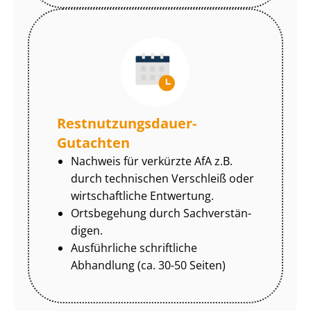
Rest­nut­zungs­dau­er-
Gutachten
Nachweis für verkürzte AfA z.B.
durch technischen Verschleiß oder
wirtschaftliche Entwertung.
Ortsbegehung durch Sach­ver­stän­
di­gen.
Ausführliche schriftliche
Abhandlung (ca. 30-50 Seiten)