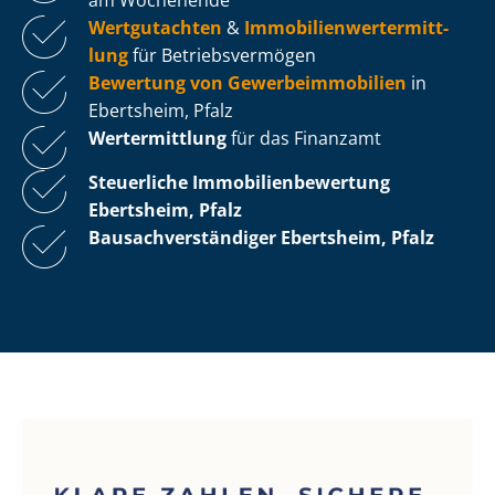
Wertgutachten
&
Im­mo­bi­li­en­wert­ermitt­
lung
für Be­triebs­ver­mö­gen
Bewertung von Ge­wer­be­im­mo­bi­li­en
in
Ebertsheim, Pfalz
Wertermittlung
für das Finanzamt
Steuerliche Im­mo­bi­li­en­be­wer­tung
Ebertsheim, Pfalz
Bau­sach­ver­stän­di­ger Ebertsheim, Pfalz