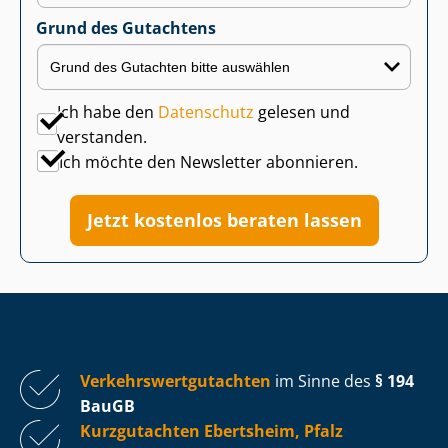
Grund des Gutachtens
Ich habe den
Datenschutz
gelesen und
verstanden.
Ich möchte den Newsletter abonnieren.
Jetzt kostenlos beraten lassen
Ver­kehrs­wert­gut­ach­ten
im Sinne des
§ 194
BauGB
Kurzgutachten Ebertsheim, Pfalz