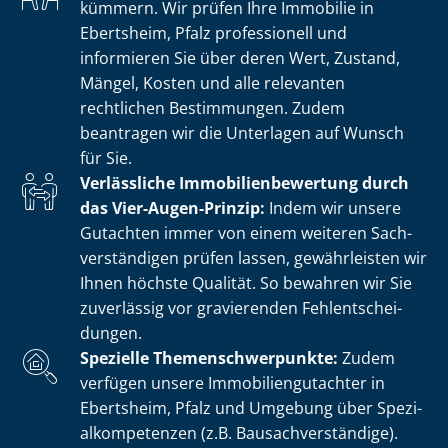
kümmern. Wir prüfen Ihre Immobilie in
Ebertsheim, Pfalz professionell und
informieren Sie über deren Wert, Zustand,
Mängel, Kosten und alle relevanten
rechtlichen Bestimmungen. Zudem
beantragen wir die Unterlagen auf Wunsch
für Sie.
Verlässliche Im­mo­bi­li­en­be­wer­tung durch
das Vier-Augen-Prinzip:
Indem wir unsere
Gutachten immer von einem weiteren Sach­
ver­stän­di­gen prüfen lassen, gewährleisten wir
Ihnen höchste Qualität. So bewahren wir Sie
zuverlässig vor gravierenden Fehl­ent­schei­
dun­gen.
Spezielle The­men­schwer­punk­te:
Zudem
verfügen unsere Im­mo­bi­li­en­gut­ach­ter in
Ebertsheim, Pfalz und Umgebung über Spe­zi­
al­kom­pe­ten­zen (z.B. Bau­sach­ver­stän­di­ge).