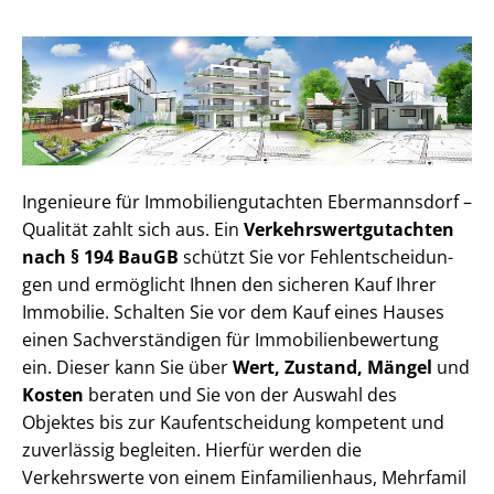
Ingenieure für Im­mo­bi­li­en­gut­ach­ten Ebermannsdorf –
Qualität zahlt sich aus. Ein
Ver­kehrs­wert­gut­ach­ten
nach § 194 BauGB
schützt Sie vor Fehl­ent­schei­dun­
gen und ermöglicht Ihnen den sicheren Kauf Ihrer
Immobilie. Schalten Sie vor dem Kauf eines Hauses
einen Sach­ver­stän­di­gen für Im­mo­bi­li­en­be­wer­tung
ein. Dieser kann Sie über
Wert, Zustand, Mängel
und
Kosten
beraten und Sie von der Auswahl des
Objektes bis zur Kauf­ent­schei­dung kompetent und
zuverlässig begleiten. Hierfür werden die
Verkehrswerte von einem Einfamilienhaus, Mehr­fa­mi­l