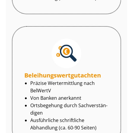
Be­lei­hungs­wert­gut­ach­ten
Präzise Wertermittlung nach
BelWertV
Von Banken anerkannt
Ortsbegehung durch Sach­ver­stän­
di­gen
Ausführliche schriftliche
Abhandlung (ca. 60-90 Seiten)