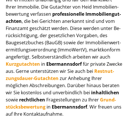
Ihrer Immobilie. Die Gutachter von Heid Im­mo­bi­li­en­
be­wer­tung verfassen
professionelle Im­mo­bi­li­en­gut­
ach­ten
, die bei Gerichten anerkannt sind und vom
Finanzamt geschätzt werden. Diese werden unter Be­
rück­sich­ti­gung, der gesetzlichen Vorgaben, des
Baugesetzbuches (BauGB) sowie der Im­mo­bi­li­en­wert­
ermitt­lungs­ver­ord­nung (ImmoWertV), marktkonform
angefertigt. Selbst­ver­ständ­lich arbeiten wir auch
Kurzgutachten
in
Ebermannsdorf
für private Zwecke
aus. Gerne unterstützen wir Sie auch bei
Rest­nut­
zungs­dau­er-Gutachten
zur Anhebung Ihrer
möglichen Abschreibungen. Darüber hinaus beraten
wir Sie kostenlos und unverbindlich bei
inhaltlichen
sowie
rechtlichen
Fragestellungen zu Ihrer
Grund­
stücks­be­wer­tung
in
Ebermannsdorf
. Wir freuen uns
auf Ihre Kontaktaufnahme.