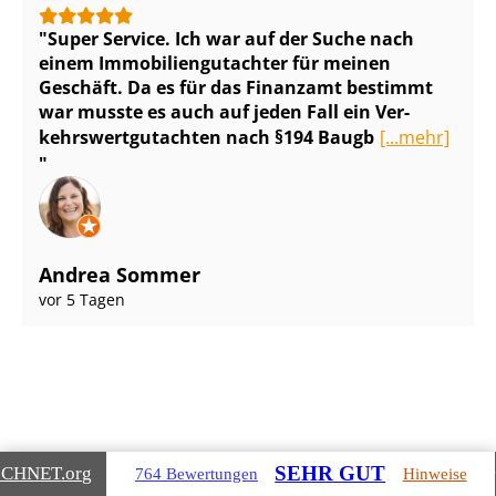
Super Service. Ich war auf der Suche nach
einem Im­mo­bi­li­en­gut­ach­ter für meinen
Geschäft. Da es für das Finanzamt bestimmt
war musste es auch auf jeden Fall ein Ver­
kehrs­wert­gut­ach­ten nach §194 Baugb
[...mehr]
Andrea Sommer
vor 5 Tagen
Gebäudearten, die wir für Sie
SEHR GUT
ICHNET
.org
764 Bewertungen
Hinweise