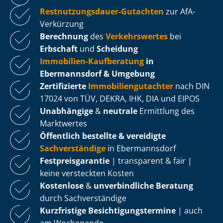
Rest­nut­zungs­dau­er-Gutachten
zur AfA-
Verkürzung
Berechnung
des
Verkehrswertes
bei
Erbschaft
und
Scheidung
Immobilien-Kaufberatung
in
Ebermannsdorf & Umgebung
Zertifizierte
Im­mo­bi­li­en­gut­ach­ter
nach DIN
17024 von TÜV, DEKRA, IHK, DIA und EIPOS
Unabhängige
&
neutrale
Ermittlung des
Marktwertes
Öffentlich bestellte & vereidigte
Sachverständige
in Ebermannsdorf
Fest­preis­ga­ran­tie
| transparent & fair |
keine versteckten Kosten
Kostenlose
&
unverbindliche Beratung
durch Sachverständige
Kurzfristige Be­sich­ti­gungs­ter­mi­ne
| auch
am Wochenende