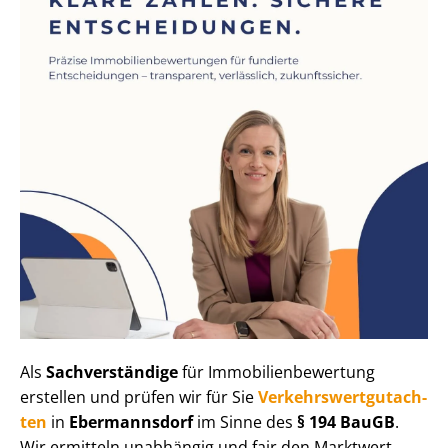
Als
Sachverständige
für Im­mo­bi­li­en­be­wer­tung
erstellen und prüfen wir für Sie
Ver­kehrs­wert­gut­ach­
ten
in
Ebermannsdorf
im Sinne des
§ 194 BauGB
.
Wir ermitteln unabhängig und fair den Marktwert