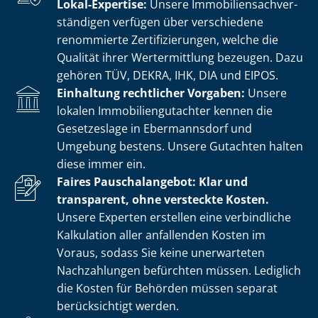
Lokal-Expertise:
Unsere Im­mo­bi­li­en­sach­ver­
stän­di­gen verfügen über verschiedene
renommierte Zer­ti­fi­zie­run­gen, welche die
Qualität ihrer Wertermittlung bezeugen. Dazu
gehören TÜV, DEKRA, IHK, DIA und EIPOS.
Einhaltung rechtlicher Vorgaben:
Unsere
lokalen Im­mo­bi­li­en­gut­ach­ter kennen die
Gesetzeslage in Ebermannsdorf und
Umgebung bestens. Unsere Gutachten halten
diese immer ein.
Faires Pauschalangebot: Klar und
transparent, ohne versteckte Kosten.
Unsere Experten erstellen eine verbindliche
Kalkulation aller anfallenden Kosten im
Voraus, sodass Sie keine unerwarteten
Nachzahlungen befürchten müssen. Lediglich
die Kosten für Behörden müssen separat
berücksichtigt werden.