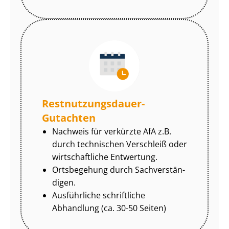
Rest­nut­zungs­dau­er-
Gutachten
Nachweis für verkürzte AfA z.B.
durch technischen Verschleiß oder
wirtschaftliche Entwertung.
Ortsbegehung durch Sach­ver­stän­
di­gen.
Ausführliche schriftliche
Abhandlung (ca. 30-50 Seiten)