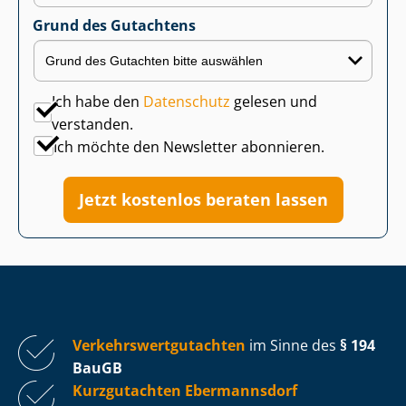
Grund des Gutachtens
Ich habe den
Datenschutz
gelesen und
verstanden.
Ich möchte den Newsletter abonnieren.
Jetzt kostenlos beraten lassen
Ver­kehrs­wert­gut­ach­ten
im Sinne des
§ 194
BauGB
Kurzgutachten Ebermannsdorf