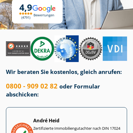
4,9
Bewertungen
4791
Wir beraten Sie kostenlos, gleich anrufen:
0800 - 909 02 82
oder Formular
abschicken:
André Heid
Zertifizierte Im­mo­bi­li­en­gut­ach­ter nach DIN 17024