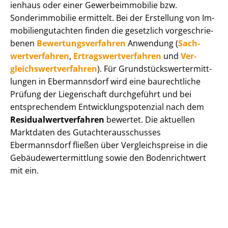
i­en­haus oder einer Ge­wer­be­im­mo­bi­lie bzw.
Sonderimmobilie ermittelt. Bei der Erstellung von Im­
mo­bi­li­en­gut­ach­ten finden die gesetzlich vor­ge­schrie­
be­nen
Be­wer­tungs­ver­fah­ren
Anwendung (
Sach­
wert­ver­fah­ren
,
Er­trags­wert­ver­fah­ren
und
Ver­
gleichs­wert­ver­fah­ren
). Für Grund­stücks­wert­ermitt­
lun­gen in Ebermannsdorf wird eine baurechtliche
Prüfung der Liegenschaft durchgeführt und bei
entsprechendem Ent­wick­lungs­po­ten­zi­al nach dem
Re­si­du­al­wert­ver­fah­ren
bewertet. Die aktuellen
Marktdaten des Gut­ach­ter­aus­schus­ses
Ebermannsdorf fließen über Ver­gleichs­prei­se in die
Ge­bäu­de­wert­ermitt­lung sowie den Bodenrichtwert
mit ein.