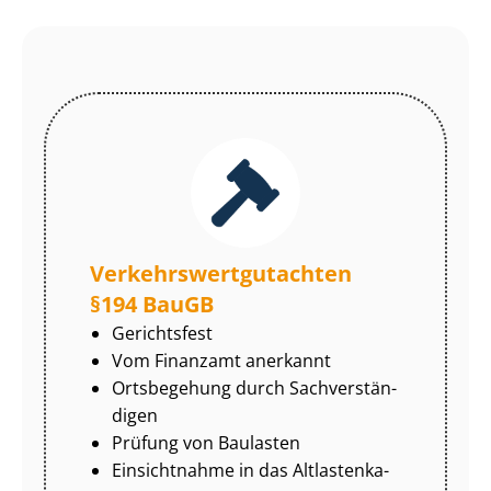
Ver­kehrs­wert­gut­ach­ten
§194 BauGB
Gerichtsfest
Vom Finanzamt anerkannt
Ortsbegehung durch Sach­ver­stän­
di­gen
Prüfung von Baulasten
Einsichtnahme in das Alt­las­ten­ka­