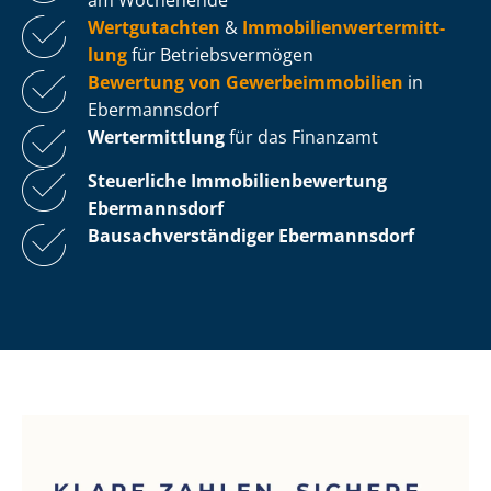
Wertgutachten
&
Im­mo­bi­li­en­wert­ermitt­
lung
für Be­triebs­ver­mö­gen
Bewertung von Ge­wer­be­im­mo­bi­li­en
in
Ebermannsdorf
Wertermittlung
für das Finanzamt
Steuerliche Im­mo­bi­li­en­be­wer­tung
Ebermannsdorf
Bau­sach­ver­stän­di­ger Ebermannsdorf