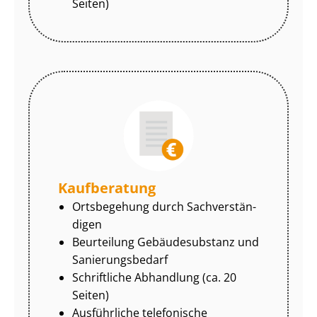
Seiten)
Kaufberatung
Ortsbegehung durch Sach­ver­stän­
di­gen
Beurteilung Gebäudesubstanz und
Sa­nie­rungs­be­darf
Schriftliche Abhandlung (ca. 20
Seiten)
Ausführliche telefonische