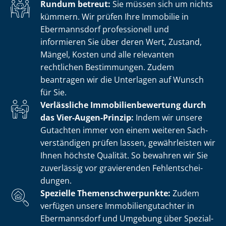
Rundum betreut:
Sie müssen sich um nichts
kümmern. Wir prüfen Ihre Immobilie in
Ebermannsdorf professionell und
informieren Sie über deren Wert, Zustand,
Mängel, Kosten und alle relevanten
rechtlichen Bestimmungen. Zudem
beantragen wir die Unterlagen auf Wunsch
für Sie.
Verlässliche Im­mo­bi­li­en­be­wer­tung durch
das Vier-Augen-Prinzip:
Indem wir unsere
Gutachten immer von einem weiteren Sach­
ver­stän­di­gen prüfen lassen, gewährleisten wir
Ihnen höchste Qualität. So bewahren wir Sie
zuverlässig vor gravierenden Fehl­ent­schei­
dun­gen.
Spezielle The­men­schwer­punk­te:
Zudem
verfügen unsere Im­mo­bi­li­en­gut­ach­ter in
Ebermannsdorf und Umgebung über Spe­zi­al­