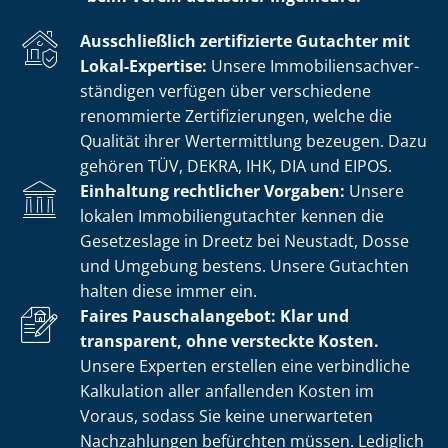
Ausschließlich zertifizierte Gutachter mit
Lokal-Expertise:
Unsere Im­mo­bi­li­en­sach­ver­
stän­di­gen verfügen über verschiedene
renommierte Zer­ti­fi­zie­run­gen, welche die
Qualität ihrer Wertermittlung bezeugen. Dazu
gehören TÜV, DEKRA, IHK, DIA und EIPOS.
Einhaltung rechtlicher Vorgaben:
Unsere
lokalen Im­mo­bi­li­en­gut­ach­ter kennen die
Gesetzeslage in Dreetz bei Neustadt, Dosse
und Umgebung bestens. Unsere Gutachten
halten diese immer ein.
Faires Pauschalangebot: Klar und
transparent, ohne versteckte Kosten.
Unsere Experten erstellen eine verbindliche
Kalkulation aller anfallenden Kosten im
Voraus, sodass Sie keine unerwarteten
Nachzahlungen befürchten müssen. Lediglich