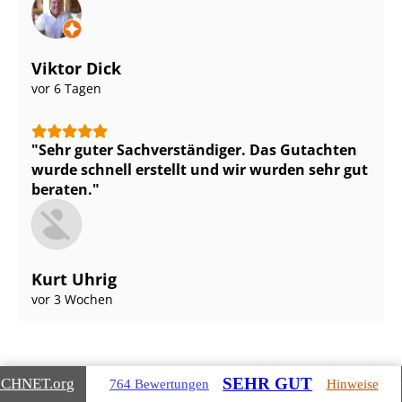
Viktor Dick
vor 6 Tagen
Sehr guter Sach­ver­stän­di­ger. Das Gutachten
wurde schnell erstellt und wir wurden sehr gut
beraten.
Kurt Uhrig
vor 3 Wochen
SEHR GUT
ICHNET
.org
764 Bewertungen
Hinweise