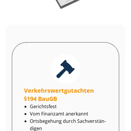
Ver­kehrs­wert­gut­ach­ten
§194 BauGB
Gerichtsfest
Vom Finanzamt anerkannt
Ortsbegehung durch Sach­ver­stän­
di­gen