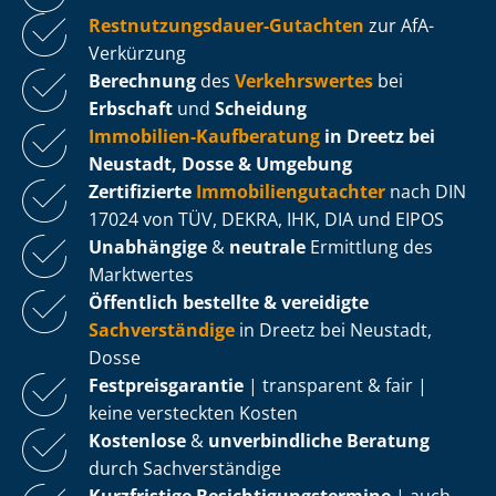
Rest­nut­zungs­dau­er-Gutachten
zur AfA-
Verkürzung
Berechnung
des
Verkehrswertes
bei
Erbschaft
und
Scheidung
Immobilien-Kaufberatung
in Dreetz bei
Neustadt, Dosse & Umgebung
Zertifizierte
Im­mo­bi­li­en­gut­ach­ter
nach DIN
17024 von TÜV, DEKRA, IHK, DIA und EIPOS
Unabhängige
&
neutrale
Ermittlung des
Marktwertes
Öffentlich bestellte & vereidigte
Sachverständige
in Dreetz bei Neustadt,
Dosse
Fest­preis­ga­ran­tie
| transparent & fair |
keine versteckten Kosten
Kostenlose
&
unverbindliche Beratung
durch Sachverständige
Kurzfristige Be­sich­ti­gungs­ter­mi­ne
| auch