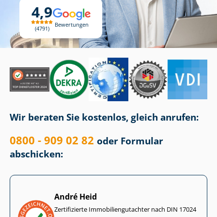
4,9
Bewertungen
4791
Wir beraten Sie kostenlos, gleich anrufen:
0800 - 909 02 82
oder Formular
abschicken:
André Heid
Zertifizierte Im­mo­bi­li­en­gut­ach­ter nach DIN 17024