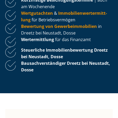
am Wochenende
Wertgutachten
&
Im­mo­bi­li­en­wert­ermitt­
lung
für Be­triebs­ver­mö­gen
Bewertung von Ge­wer­be­im­mo­bi­li­en
in
Dreetz bei Neustadt, Dosse
Wertermittlung
für das Finanzamt
Steuerliche Im­mo­bi­li­en­be­wer­tung
Dreetz
bei Neustadt, Dosse
Bau­sach­ver­stän­di­ger Dreetz bei Neustadt,
Dosse