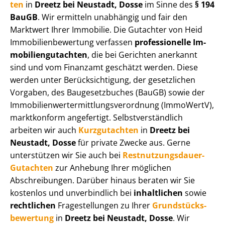
ten
in
Dreetz bei Neustadt, Dosse
im Sinne des
§ 194
BauGB
. Wir ermitteln unabhängig und fair den
Marktwert Ihrer Immobilie. Die Gutachter von Heid
Im­mo­bi­li­en­be­wer­tung verfassen
professionelle Im­
mo­bi­li­en­gut­ach­ten
, die bei Gerichten anerkannt
sind und vom Finanzamt geschätzt werden. Diese
werden unter Be­rück­sich­ti­gung, der gesetzlichen
Vorgaben, des Baugesetzbuches (BauGB) sowie der
Im­mo­bi­li­en­wert­ermitt­lungs­ver­ord­nung (ImmoWertV),
marktkonform angefertigt. Selbst­ver­ständ­lich
arbeiten wir auch
Kurzgutachten
in
Dreetz bei
Neustadt, Dosse
für private Zwecke aus. Gerne
unterstützen wir Sie auch bei
Rest­nut­zungs­dau­er-
Gutachten
zur Anhebung Ihrer möglichen
Abschreibungen. Darüber hinaus beraten wir Sie
kostenlos und unverbindlich bei
inhaltlichen
sowie
rechtlichen
Fragestellungen zu Ihrer
Grund­stücks­
be­wer­tung
in
Dreetz bei Neustadt, Dosse
. Wir