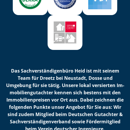
Das Sach­ver­stän­di­gen­bü­ro Heid ist mit seinem
Team für Dreetz bei Neustadt, Dosse und
Umgebung für sie tätig. Unsere lokal versierten Im­
mo­bi­li­en­gut­ach­ter kennen sich bestens mit den
Im­mo­bi­li­en­prei­sen vor Ort aus. Dabei zeichnen die
folgenden Punkte unser Angebot für Sie aus: Wir
sind zudem Mitglied beim Deutschen Gutachter &
Sach­ver­stän­di­gen­ver­band sowie Fördermitglied
beim Verein deutscher Ingenieure.