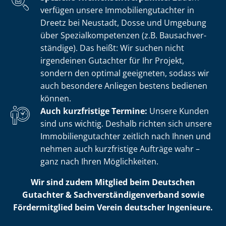
verfügen unsere Im­mo­bi­li­en­gut­ach­ter in
Dreetz bei Neustadt, Dosse und Umgebung
über Spe­zi­al­kom­pe­ten­zen (z.B. Bau­sach­ver­
stän­di­ge). Das heißt: Wir suchen nicht
irgendeinen Gutachter für Ihr Projekt,
sondern den optimal geeigneten, sodass wir
auch besondere Anliegen bestens bedienen
können.
Auch kurzfristige Termine:
Unsere Kunden
sind uns wichtig. Deshalb richten sich unsere
Im­mo­bi­li­en­gut­ach­ter zeitlich nach Ihnen und
nehmen auch kurzfristige Aufträge wahr –
ganz nach Ihren Möglichkeiten.
Wir sind zudem Mitglied beim Deutschen
Gutachter & Sach­ver­stän­di­gen­ver­band sowie
Fördermitglied beim Verein deutscher Ingenieure.