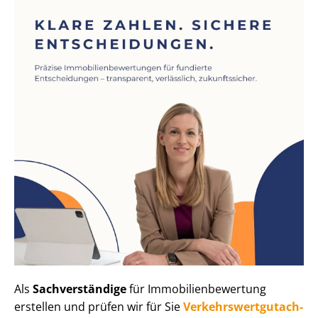
Als
Sachverständige
für Im­mo­bi­li­en­be­wer­tung
erstellen und prüfen wir für Sie
Ver­kehrs­wert­gut­ach­