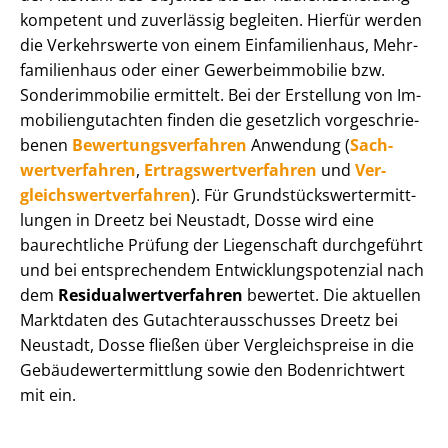
kompetent und zuverlässig begleiten. Hierfür werden
die Verkehrswerte von einem Einfamilienhaus, Mehr­
fa­mi­li­en­haus oder einer Ge­wer­be­im­mo­bi­lie bzw.
Sonderimmobilie ermittelt. Bei der Erstellung von Im­
mo­bi­li­en­gut­ach­ten finden die gesetzlich vor­ge­schrie­
be­nen
Be­wer­tungs­ver­fah­ren
Anwendung (
Sach­
wert­ver­fah­ren
,
Er­trags­wert­ver­fah­ren
und
Ver­
gleichs­wert­ver­fah­ren
). Für Grund­stücks­wert­ermitt­
lun­gen in Dreetz bei Neustadt, Dosse wird eine
baurechtliche Prüfung der Liegenschaft durchgeführt
und bei entsprechendem Ent­wick­lungs­po­ten­zi­al nach
dem
Re­si­du­al­wert­ver­fah­ren
bewertet. Die aktuellen
Marktdaten des Gut­ach­ter­aus­schus­ses Dreetz bei
Neustadt, Dosse fließen über Ver­gleichs­prei­se in die
Ge­bäu­de­wert­ermitt­lung sowie den Bodenrichtwert
mit ein.