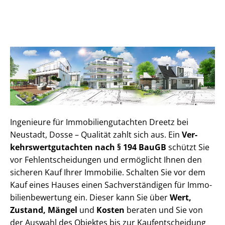
Ingenieure für Im­mo­bi­li­en­gut­ach­ten Dreetz bei
Neustadt, Dosse – Qualität zahlt sich aus. Ein
Ver­
kehrs­wert­gut­ach­ten nach § 194 BauGB
schützt Sie
vor Fehl­ent­schei­dun­gen und ermöglicht Ihnen den
sicheren Kauf Ihrer Immobilie. Schalten Sie vor dem
Kauf eines Hauses einen Sach­ver­stän­di­gen für Im­mo­
bi­li­en­be­wer­tung ein. Dieser kann Sie über
Wert,
Zustand, Mängel
und
Kosten
beraten und Sie von
der Auswahl des Objektes bis zur Kauf­ent­schei­dung