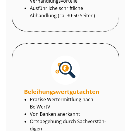
Ver­hand­lungs­vor­tei­le
Ausführliche schriftliche
Abhandlung (ca. 30-50 Seiten)
Be­lei­hungs­wert­gut­ach­ten
Präzise Wertermittlung nach
BelWertV
Von Banken anerkannt
Ortsbegehung durch Sach­ver­stän­
di­gen