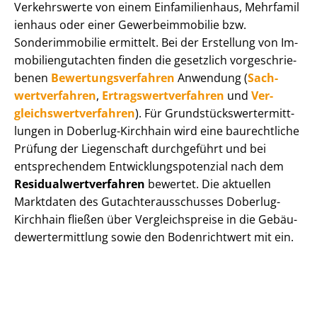
Verkehrswerte von einem Einfamilienhaus, Mehr­fa­mi­l
i­en­haus oder einer Ge­wer­be­im­mo­bi­lie bzw.
Sonderimmobilie ermittelt. Bei der Erstellung von Im­
mo­bi­li­en­gut­ach­ten finden die gesetzlich vor­ge­schrie­
be­nen
Be­wer­tungs­ver­fah­ren
Anwendung (
Sach­
wert­ver­fah­ren
,
Er­trags­wert­ver­fah­ren
und
Ver­
gleichs­wert­ver­fah­ren
). Für Grund­stücks­wert­ermitt­
lun­gen in Doberlug-Kirchhain wird eine baurechtliche
Prüfung der Liegenschaft durchgeführt und bei
entsprechendem Ent­wick­lungs­po­ten­zi­al nach dem
Re­si­du­al­wert­ver­fah­ren
bewertet. Die aktuellen
Marktdaten des Gut­ach­ter­aus­schus­ses Doberlug-
Kirchhain fließen über Ver­gleichs­prei­se in die Ge­bäu­
de­wert­ermitt­lung sowie den Bodenrichtwert mit ein.