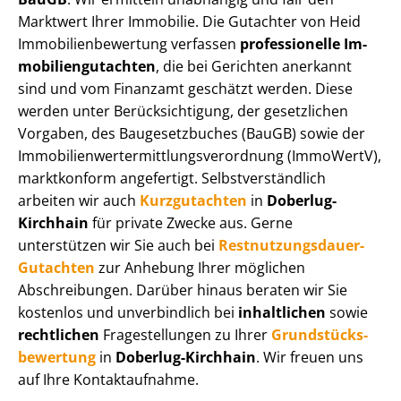
Marktwert Ihrer Immobilie. Die Gutachter von Heid
Im­mo­bi­li­en­be­wer­tung verfassen
professionelle Im­
mo­bi­li­en­gut­ach­ten
, die bei Gerichten anerkannt
sind und vom Finanzamt geschätzt werden. Diese
werden unter Be­rück­sich­ti­gung, der gesetzlichen
Vorgaben, des Baugesetzbuches (BauGB) sowie der
Im­mo­bi­li­en­wert­ermitt­lungs­ver­ord­nung (ImmoWertV),
marktkonform angefertigt. Selbst­ver­ständ­lich
arbeiten wir auch
Kurzgutachten
in
Doberlug-
Kirchhain
für private Zwecke aus. Gerne
unterstützen wir Sie auch bei
Rest­nut­zungs­dau­er-
Gutachten
zur Anhebung Ihrer möglichen
Abschreibungen. Darüber hinaus beraten wir Sie
kostenlos und unverbindlich bei
inhaltlichen
sowie
rechtlichen
Fragestellungen zu Ihrer
Grund­stücks­
be­wer­tung
in
Doberlug-Kirchhain
. Wir freuen uns
auf Ihre Kontaktaufnahme.