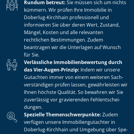
Rundum betreut:
Sie müssen sich um nichts
kümmern. Wir prüfen Ihre Immobilie in
Doberlug-Kirchhain professionell und
informieren Sie über deren Wert, Zustand,
Mängel, Kosten und alle relevanten
rechtlichen Bestimmungen. Zudem
beantragen wir die Unterlagen auf Wunsch
für Sie.
Verlässliche Im­mo­bi­li­en­be­wer­tung durch
das Vier-Augen-Prinzip:
Indem wir unsere
Gutachten immer von einem weiteren Sach­
ver­stän­di­gen prüfen lassen, gewährleisten wir
Ihnen höchste Qualität. So bewahren wir Sie
zuverlässig vor gravierenden Fehl­ent­schei­
dun­gen.
Spezielle The­men­schwer­punk­te:
Zudem
verfügen unsere Im­mo­bi­li­en­gut­ach­ter in
Doberlug-Kirchhain und Umgebung über Spe­