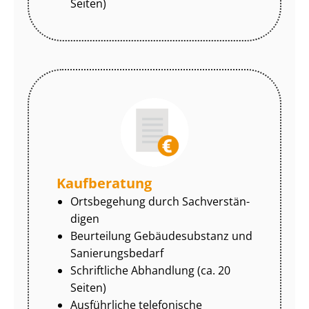
Seiten)
Kaufberatung
Ortsbegehung durch Sach­ver­stän­
di­gen
Beurteilung Gebäudesubstanz und
Sa­nie­rungs­be­darf
Schriftliche Abhandlung (ca. 20
Seiten)
Ausführliche telefonische