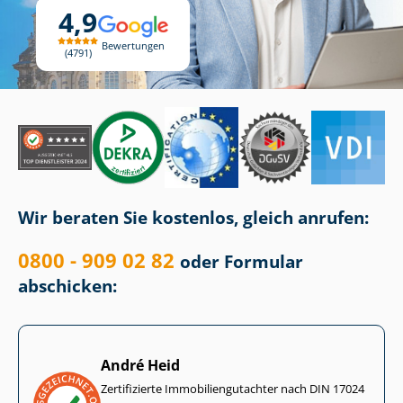
4,9
Bewertungen
4791
Wir beraten Sie kostenlos, gleich anrufen:
0800 - 909 02 82
oder Formular
abschicken:
André Heid
Zertifizierte Im­mo­bi­li­en­gut­ach­ter nach DIN 17024