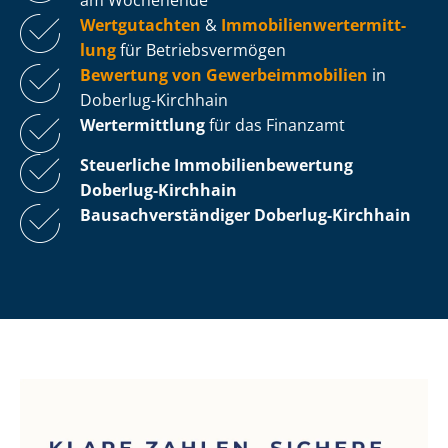
Wertgutachten
&
Im­mo­bi­li­en­wert­ermitt­
lung
für Be­triebs­ver­mö­gen
Bewertung von Ge­wer­be­im­mo­bi­li­en
in
Doberlug-Kirchhain
Wertermittlung
für das Finanzamt
Steuerliche Im­mo­bi­li­en­be­wer­tung
Doberlug-Kirchhain
Bau­sach­ver­stän­di­ger Doberlug-Kirchhain