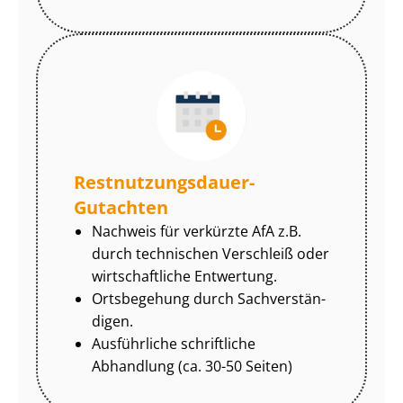
Rest­nut­zungs­dau­er-
Gutachten
Nachweis für verkürzte AfA z.B.
durch technischen Verschleiß oder
wirtschaftliche Entwertung.
Ortsbegehung durch Sach­ver­stän­
di­gen.
Ausführliche schriftliche
Abhandlung (ca. 30-50 Seiten)