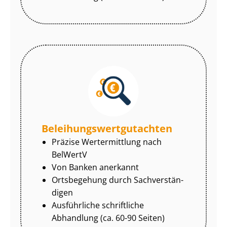
Be­lei­hungs­wert­gut­ach­ten
Präzise Wertermittlung nach
BelWertV
Von Banken anerkannt
Ortsbegehung durch Sach­ver­stän­
di­gen
Ausführliche schriftliche
Abhandlung (ca. 60-90 Seiten)