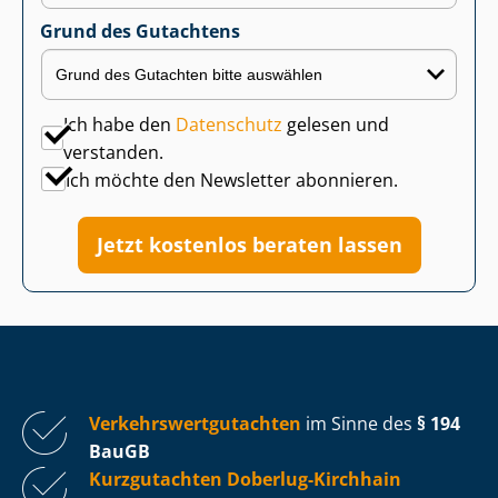
Grund des Gutachtens
Ich habe den
Datenschutz
gelesen und
verstanden.
Ich möchte den Newsletter abonnieren.
Jetzt kostenlos beraten lassen
Ver­kehrs­wert­gut­ach­ten
im Sinne des
§ 194
BauGB
Kurzgutachten Doberlug-Kirchhain