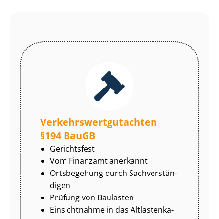
Ver­kehrs­wert­gut­ach­ten
§194 BauGB
Gerichtsfest
Vom Finanzamt anerkannt
Ortsbegehung durch Sach­ver­stän­
di­gen
Prüfung von Baulasten
Einsichtnahme in das Alt­las­ten­ka­