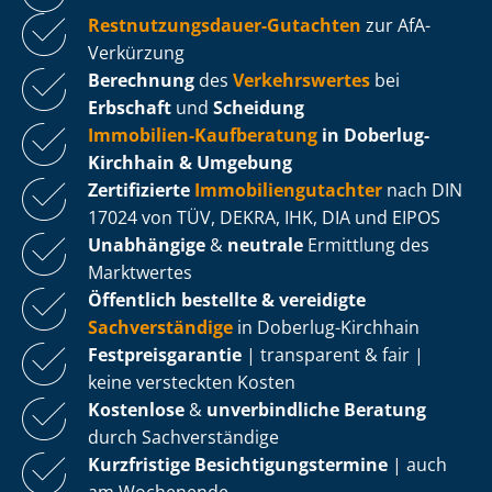
Rest­nut­zungs­dau­er-Gutachten
zur AfA-
Verkürzung
Berechnung
des
Verkehrswertes
bei
Erbschaft
und
Scheidung
Immobilien-Kaufberatung
in Doberlug-
Kirchhain & Umgebung
Zertifizierte
Im­mo­bi­li­en­gut­ach­ter
nach DIN
17024 von TÜV, DEKRA, IHK, DIA und EIPOS
Unabhängige
&
neutrale
Ermittlung des
Marktwertes
Öffentlich bestellte & vereidigte
Sachverständige
in Doberlug-Kirchhain
Fest­preis­ga­ran­tie
| transparent & fair |
keine versteckten Kosten
Kostenlose
&
unverbindliche Beratung
durch Sachverständige
Kurzfristige Be­sich­ti­gungs­ter­mi­ne
| auch
am Wochenende