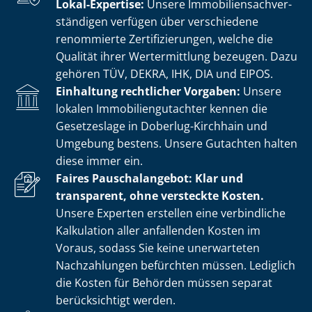
Lokal-Expertise:
Unsere Im­mo­bi­li­en­sach­ver­
stän­di­gen verfügen über verschiedene
renommierte Zer­ti­fi­zie­run­gen, welche die
Qualität ihrer Wertermittlung bezeugen. Dazu
gehören TÜV, DEKRA, IHK, DIA und EIPOS.
Einhaltung rechtlicher Vorgaben:
Unsere
lokalen Im­mo­bi­li­en­gut­ach­ter kennen die
Gesetzeslage in Doberlug-Kirchhain und
Umgebung bestens. Unsere Gutachten halten
diese immer ein.
Faires Pauschalangebot: Klar und
transparent, ohne versteckte Kosten.
Unsere Experten erstellen eine verbindliche
Kalkulation aller anfallenden Kosten im
Voraus, sodass Sie keine unerwarteten
Nachzahlungen befürchten müssen. Lediglich
die Kosten für Behörden müssen separat
berücksichtigt werden.