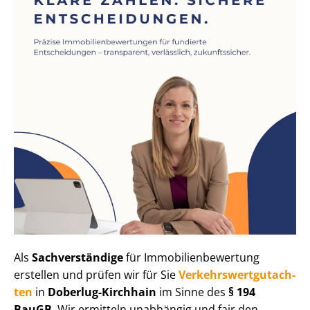
Als
Sachverständige
für Im­mo­bi­li­en­be­wer­tung
erstellen und prüfen wir für Sie
Ver­kehrs­wert­gut­ach­
ten
in
Doberlug-Kirchhain
im Sinne des
§ 194
BauGB
. Wir ermitteln unabhängig und fair den