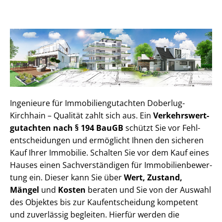
Ingenieure für Im­mo­bi­li­en­gut­ach­ten Doberlug-
Kirchhain – Qualität zahlt sich aus. Ein
Ver­kehrs­wert­
gut­ach­ten nach § 194 BauGB
schützt Sie vor Fehl­
ent­schei­dun­gen und ermöglicht Ihnen den sicheren
Kauf Ihrer Immobilie. Schalten Sie vor dem Kauf eines
Hauses einen Sach­ver­stän­di­gen für Im­mo­bi­li­en­be­wer­
tung ein. Dieser kann Sie über
Wert, Zustand,
Mängel
und
Kosten
beraten und Sie von der Auswahl
des Objektes bis zur Kauf­ent­schei­dung kompetent
und zuverlässig begleiten. Hierfür werden die