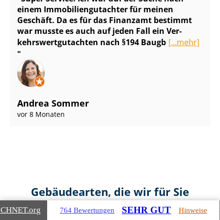
einem Im­mo­bi­li­en­gut­ach­ter für meinen
Geschäft. Da es für das Finanzamt bestimmt
war musste es auch auf jeden Fall ein Ver­
kehrs­wert­gut­ach­ten nach §194 Baugb
[...mehr]
Andrea Sommer
vor 8 Monaten
Gebäudearten, die wir für Sie
bewerten
SEHR GUT
ICHNET
.org
764 Bewertungen
Hinweise