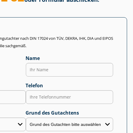
li­en­gut­ach­ter nach DIN 17024 von TÜV, DEKRA, IHK, DIA und EIPOS
lie sachgemäß.
Name
Telefon
Grund des Gutachtens