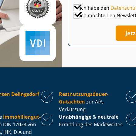
Ich habe den
Datenschu
Ich möchte den Newslet
Jet
ten Delingsdorf
Rest­nut­zungs­dau­er-
Gutachten
zur AfA-
Verkürzung
e
Im­mo­bi­li­en­gut­
Unabhängige
&
neutrale
 DIN 17024 von
Ermittlung des Marktwertes
, IHK, DIA und