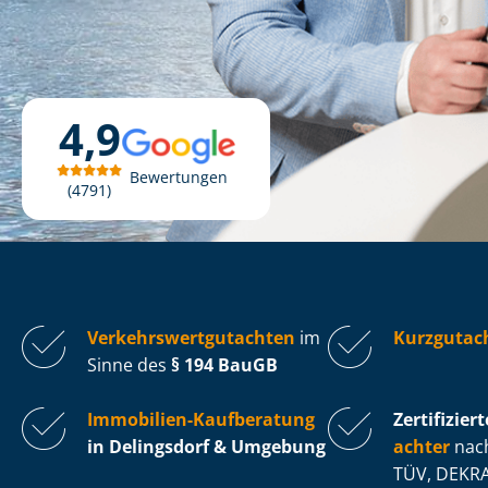
4,9
Bewertungen
4791
Ver­kehrs­wert­gut­ach­ten
im
Kurzgutach
Sinne des
§ 194 BauGB
Immobilien-Kaufberatung
Zertifiziert
in Delingsdorf & Umgebung
ach­ter
nach
TÜV, DEKRA