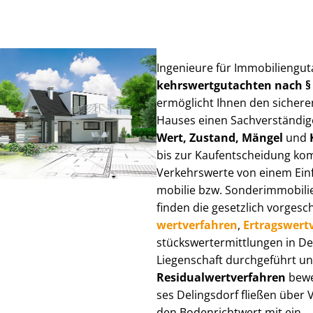
Ingenieure für Im­mo­bi­li­en­gu
kehrs­wert­gut­ach­ten nach 
ermöglicht Ihnen den sicheren
Hauses einen Sach­ver­stän­di­ge
Wert, Zustand, Mängel
und
bis zur Kauf­ent­schei­dung k
Verkehrswerte von einem Einfam
mo­bi­lie bzw. Sonderimmobilie e
finden die gesetzlich vor­ge­sc
wert­ver­fah­ren
,
Er­trags­wert­
stücks­wert­ermitt­lun­gen in 
Liegenschaft durchgeführt und
Re­si­du­al­wert­ver­fah­ren
bewer
ses Delingsdorf fließen über Ve
den Bodenrichtwert mit ein.