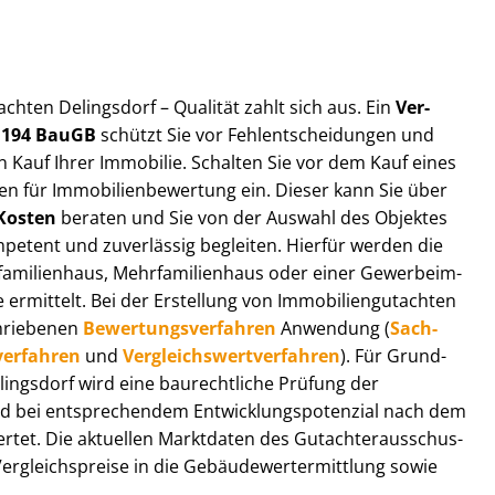
t­ach­ten Delingsdorf – Qualität zahlt sich aus. Ein
Ver­
§ 194 BauGB
schützt Sie vor Fehl­ent­schei­dun­gen und
 Kauf Ihrer Immobilie. Schalten Sie vor dem Kauf eines
n für Im­mo­bi­li­en­be­wer­tung ein. Dieser kann Sie über
Kosten
beraten und Sie von der Auswahl des Objektes
ompetent und zuverlässig begleiten. Hierfür werden die
ilienhaus, Mehr­fa­mi­li­en­haus oder einer Ge­wer­be­im­
rmittelt. Bei der Erstellung von Im­mo­bi­li­en­gut­ach­ten
hrie­be­nen
Be­wer­tungs­ver­fah­ren
Anwendung (
Sach­
ver­fah­ren
und
Ver­gleichs­wert­ver­fah­ren
). Für Grund­
Delingsdorf wird eine baurechtliche Prüfung der
 bei entsprechendem Ent­wick­lungs­po­ten­zi­al nach dem
tet. Die aktuellen Marktdaten des Gut­ach­ter­aus­schus­
r­gleichs­prei­se in die Ge­bäu­de­wert­ermitt­lung sowie