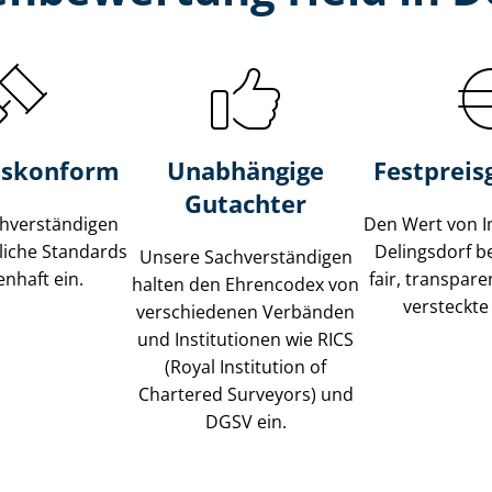
s­konform
Unabhängige
Festpreis​
Gutachter
­ver­stän­di­gen
Den Wert von I
liche Standards
Delingsdorf b
Unsere Sach­ver­stän­di­gen
nhaft ein.
fair, transpar
halten den Ehrencodex von
versteckte
verschiedenen Verbänden
und Institutionen wie RICS
(Royal Institution of
Chartered Surveyors) und
DGSV ein.