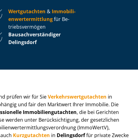
Wertgutachten
&
Im­mo­bi­li­
en­wert­ermitt­lung
für Be­
triebs­ver­mö­gen
Bau­sach­ver­stän­di­ger
Delingsdorf
 und prüfen wir für Sie
Ver­kehrs­wert­gut­ach­ten
in
bhängig und fair den Marktwert Ihrer Immobilie. Die
ssionelle Im­mo­bi­li­en­gut­ach­ten
, die bei Gerichten
werden unter Be­rück­sich­ti­gung, der gesetzlichen
i­en­wert­ermitt­lungs­ver­ord­nung (ImmoWertV),
r auch
Kurzgutachten
in
Delingsdorf
für private Zwecke