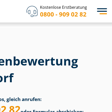
Kostenlose Erstberatung
0800 - 909 02 82
en­bewertung
orf
s, gleich anrufen:
02 82
oder Formular abschicken: