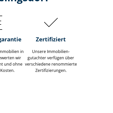
garantie
Zertifiziert
mmobilien in
Unsere Immobilien­
ewerten wir
gutachter verfügen über
ent und ohne
verschiedene renommierte
 Kosten.
Zer­ti­fi­zie­run­gen.