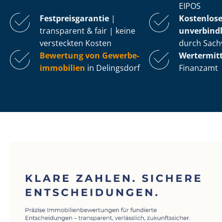
EIPOS
Fest­preis­ga­ran­tie
|
Kostenlos
transparent & fair | keine
unverbindl
versteckten Kosten
durch Sach
Bewertung von Ge­wer­be­
Wertermit
im­mo­bi­li­en
in Delingsdorf
Finanzamt