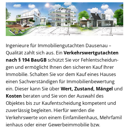
Ingenieure für Im­mo­bi­li­en­gut­ach­ten Dausenau –
Qualität zahlt sich aus. Ein
Ver­kehrs­wert­gut­ach­ten
nach § 194 BauGB
schützt Sie vor Fehl­ent­schei­dun­
gen und ermöglicht Ihnen den sicheren Kauf Ihrer
Immobilie. Schalten Sie vor dem Kauf eines Hauses
einen Sach­ver­stän­di­gen für Im­mo­bi­li­en­be­wer­tung
ein. Dieser kann Sie über
Wert, Zustand, Mängel
und
Kosten
beraten und Sie von der Auswahl des
Objektes bis zur Kauf­ent­schei­dung kompetent und
zuverlässig begleiten. Hierfür werden die
Verkehrswerte von einem Einfamilienhaus, Mehr­fa­mi­l
i­en­haus oder einer Ge­wer­be­im­mo­bi­lie bzw.