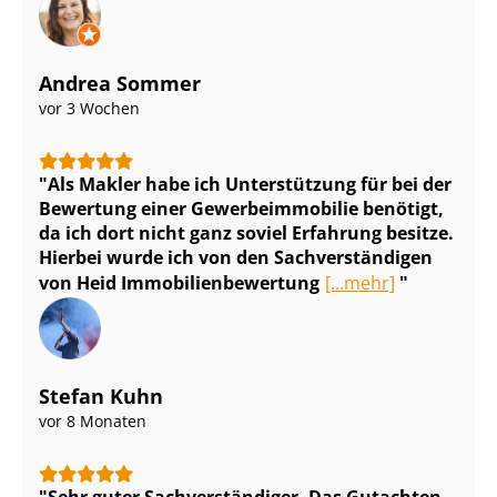
Andrea Sommer
vor 3 Wochen
Als Makler habe ich Unterstützung für bei der
Bewertung einer Ge­wer­be­im­mo­bi­lie benötigt,
da ich dort nicht ganz soviel Erfahrung besitze.
Hierbei wurde ich von den Sach­ver­stän­di­gen
von Heid Im­mo­bi­li­en­be­wer­tung
[...mehr]
Stefan Kuhn
vor 8 Monaten
Sehr guter Sach­ver­stän­di­ger. Das Gutachten