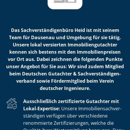
Das Sach­ver­stän­di­gen­bü­ro Heid ist mit seinem
Team für Dausenau und Umgebung für sie tätig.
Unsere lokal versierten Im­mo­bi­li­en­gut­ach­ter
kennen sich bestens mit den Im­mo­bi­li­en­prei­sen
vor Ort aus. Dabei zeichnen die folgenden Punkte
unser Angebot für Sie aus: Wir sind zudem Mitglied
beim Deutschen Gutachter & Sach­ver­stän­di­gen­
ver­band sowie Fördermitglied beim Verein
deutscher Ingenieure.
Ausschließlich zertifizierte Gutachter mit
Lokal-Expertise:
Unsere Im­mo­bi­li­en­sach­ver­
stän­di­gen verfügen über verschiedene
renommierte Zer­ti­fi­zie­run­gen, welche die