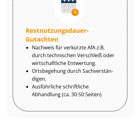
Rest­nut­zungs­dau­er-
Gutachten
Nachweis für verkürzte AfA z.B.
durch technischen Verschleiß oder
wirtschaftliche Entwertung.
Ortsbegehung durch Sach­ver­stän­
di­gen.
Ausführliche schriftliche
Abhandlung (ca. 30-50 Seiten)