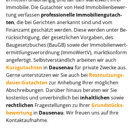
Immobilie. Die Gutachter von Heid Im­mo­bi­li­en­be­wer­
tung verfassen
professionelle Im­mo­bi­li­en­gut­ach­
ten
, die bei Gerichten anerkannt sind und vom
Finanzamt geschätzt werden. Diese werden unter Be­
rück­sich­ti­gung, der gesetzlichen Vorgaben, des
Baugesetzbuches (BauGB) sowie der Im­mo­bi­li­en­wert­
ermitt­lungs­ver­ord­nung (ImmoWertV), marktkonform
angefertigt. Selbst­ver­ständ­lich arbeiten wir auch
Kurzgutachten
in
Dausenau
für private Zwecke aus.
Gerne unterstützen wir Sie auch bei
Rest­nut­zungs­
dau­er-Gutachten
zur Anhebung Ihrer möglichen
Abschreibungen. Darüber hinaus beraten wir Sie
kostenlos und unverbindlich bei
inhaltlichen
sowie
rechtlichen
Fragestellungen zu Ihrer
Grund­stücks­
be­wer­tung
in
Dausenau
. Wir freuen uns auf Ihre
Kontaktaufnahme.