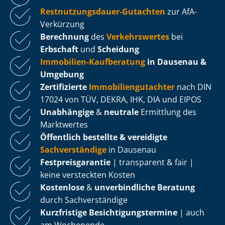
Rest­nut­zungs­dau­er-Gutachten
zur AfA-
Verkürzung
Berechnung
des
Verkehrswertes
bei
Erbschaft
und
Scheidung
Immobilien-Kaufberatung
in Dausenau &
Umgebung
Zertifizierte
Im­mo­bi­li­en­gut­ach­ter
nach DIN
17024 von TÜV, DEKRA, IHK, DIA und EIPOS
Unabhängige
&
neutrale
Ermittlung des
Marktwertes
Öffentlich bestellte & vereidigte
Sachverständige
in Dausenau
Fest­preis­ga­ran­tie
| transparent & fair |
keine versteckten Kosten
Kostenlose
&
unverbindliche Beratung
durch Sachverständige
Kurzfristige Be­sich­ti­gungs­ter­mi­ne
| auch
am Wochenende