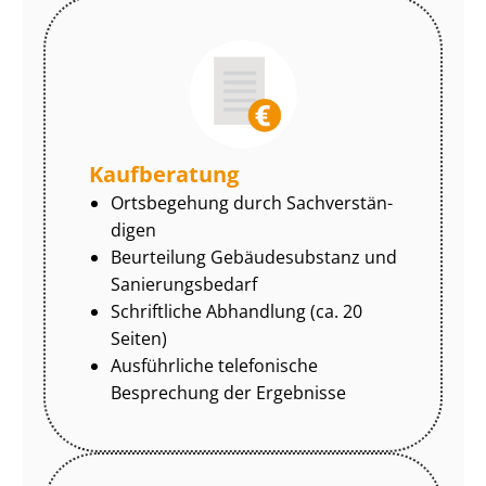
Kaufberatung
Ortsbegehung durch Sach­ver­stän­
di­gen
Beurteilung Gebäudesubstanz und
Sa­nie­rungs­be­darf
Schriftliche Abhandlung (ca. 20
Seiten)
Ausführliche telefonische
Besprechung der Ergebnisse