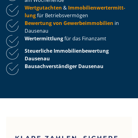
Wertgutachten
&
Im­mo­bi­li­en­wert­ermitt­
lung
für Be­triebs­ver­mö­gen
Bewertung von Ge­wer­be­im­mo­bi­li­en
in
Dausenau
Wertermittlung
für das Finanzamt
Steuerliche Im­mo­bi­li­en­be­wer­tung
Dausenau
Bau­sach­ver­stän­di­ger Dausenau