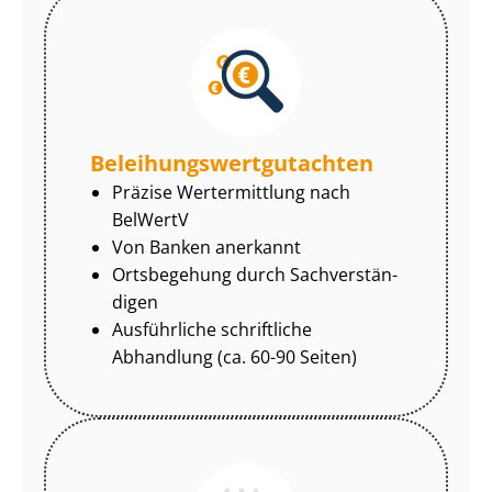
Be­lei­hungs­wert­gut­ach­ten
Präzise Wertermittlung nach
BelWertV
Von Banken anerkannt
Ortsbegehung durch Sach­ver­stän­
di­gen
Ausführliche schriftliche
Abhandlung (ca. 60-90 Seiten)