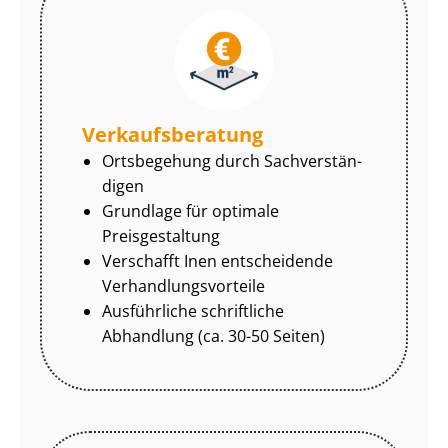
Ver­kaufs­be­ra­tung
Ortsbegehung durch Sach­ver­stän­
di­gen
Grundlage für optimale
Preisgestaltung
Verschafft Inen entscheidende
Ver­hand­lungs­vor­tei­le
Ausführliche schriftliche
Abhandlung (ca. 30-50 Seiten)