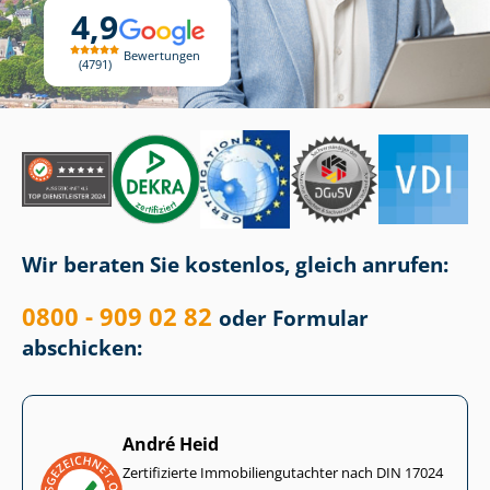
4,9
Bewertungen
4791
Wir beraten Sie kostenlos, gleich anrufen:
0800 - 909 02 82
oder Formular
abschicken:
André Heid
Zertifizierte Im­mo­bi­li­en­gut­ach­ter nach DIN 17024