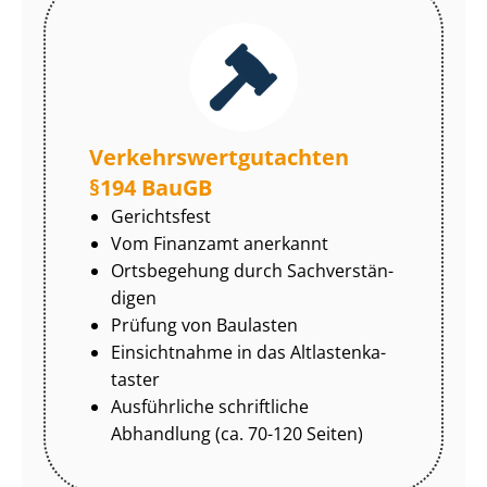
Ver­kehrs­wert­gut­ach­ten
§194 BauGB
Gerichtsfest
Vom Finanzamt anerkannt
Ortsbegehung durch Sach­ver­stän­
di­gen
Prüfung von Baulasten
Einsichtnahme in das Alt­las­ten­ka­
tas­ter
Ausführliche schriftliche
Abhandlung (ca. 70-120 Seiten)