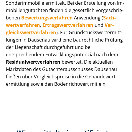
Sonderimmobilie ermittelt. Bei der Erstellung von Im­
mo­bi­li­en­gut­ach­ten finden die gesetzlich vor­ge­schrie­
be­nen
Be­wer­tungs­ver­fah­ren
Anwendung (
Sach­
wert­ver­fah­ren
,
Er­trags­wert­ver­fah­ren
und
Ver­
gleichs­wert­ver­fah­ren
). Für Grund­stücks­wert­ermitt­
lun­gen in Dausenau wird eine baurechtliche Prüfung
der Liegenschaft durchgeführt und bei
entsprechendem Ent­wick­lungs­po­ten­zi­al nach dem
Re­si­du­al­wert­ver­fah­ren
bewertet. Die aktuellen
Marktdaten des Gut­ach­ter­aus­schus­ses Dausenau
fließen über Ver­gleichs­prei­se in die Ge­bäu­de­wert­
ermitt­lung sowie den Bodenrichtwert mit ein.