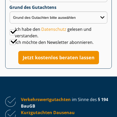
Grund des Gutachtens
Ich habe den
Datenschutz
gelesen und
verstanden.
Ich möchte den Newsletter abonnieren.
Jetzt kostenlos beraten lassen
Ver­kehrs­wert­gut­ach­ten
im Sinne des
§ 194
BauGB
Kurzgutachten Dausenau