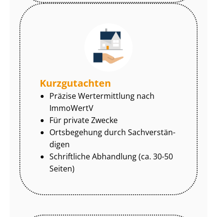
Kurzgutachten
Präzise Wertermittlung nach
ImmoWertV
Für private Zwecke
Ortsbegehung durch Sach­ver­stän­
di­gen
Schriftliche Abhandlung (ca. 30-50
Seiten)