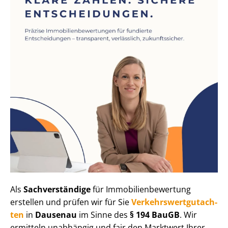
Als
Sachverständige
für Im­mo­bi­li­en­be­wer­tung
erstellen und prüfen wir für Sie
Ver­kehrs­wert­gut­ach­
ten
in
Dausenau
im Sinne des
§ 194 BauGB
. Wir
ermitteln unabhängig und fair den Marktwert Ihrer