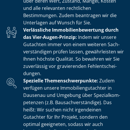
über deren Wert, Zustand, Mängel, Kosten
und alle relevanten rechtlichen
Bestimmungen. Zudem beantragen wir die
Unterlagen auf Wunsch für Sie.
Verlässliche Im­mo­bi­li­en­be­wer­tung durch
das Vier-Augen-Prinzip:
Indem wir unsere
Gutachten immer von einem weiteren Sach­
ver­stän­di­gen prüfen lassen, gewährleisten wir
Ihnen höchste Qualität. So bewahren wir Sie
zuverlässig vor gravierenden Fehl­ent­schei­
dun­gen.
Spezielle The­men­schwer­punk­te:
Zudem
verfügen unsere Im­mo­bi­li­en­gut­ach­ter in
Dausenau und Umgebung über Spe­zi­al­kom­
pe­ten­zen (z.B. Bau­sach­ver­stän­di­ge). Das
heißt: Wir suchen nicht irgendeinen
Gutachter für Ihr Projekt, sondern den
optimal geeigneten, sodass wir auch