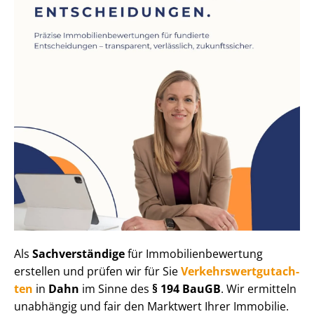
Als
Sachverständige
für Im­mo­bi­li­en­be­wer­tung
erstellen und prüfen wir für Sie
Ver­kehrs­wert­gut­ach­
ten
in
Dahn
im Sinne des
§ 194 BauGB
. Wir ermitteln
unabhängig und fair den Marktwert Ihrer Immobilie.