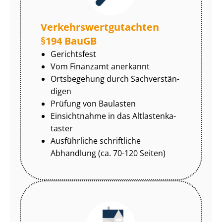
Ver­kehrs­wert­gut­ach­ten
§194 BauGB
Gerichtsfest
Vom Finanzamt anerkannt
Ortsbegehung durch Sach­ver­stän­
di­gen
Prüfung von Baulasten
Einsichtnahme in das Alt­las­ten­ka­
tas­ter
Ausführliche schriftliche
Abhandlung (ca. 70-120 Seiten)