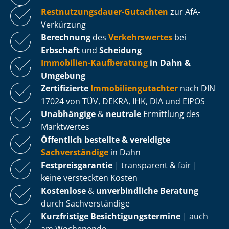
Rest­nut­zungs­dau­er-Gutachten
zur AfA-
Verkürzung
Berechnung
des
Verkehrswertes
bei
Erbschaft
und
Scheidung
Immobilien-Kaufberatung
in Dahn &
Umgebung
Zertifizierte
Im­mo­bi­li­en­gut­ach­ter
nach DIN
17024 von TÜV, DEKRA, IHK, DIA und EIPOS
Unabhängige
&
neutrale
Ermittlung des
Marktwertes
Öffentlich bestellte & vereidigte
Sachverständige
in Dahn
Fest­preis­ga­ran­tie
| transparent & fair |
keine versteckten Kosten
Kostenlose
&
unverbindliche Beratung
durch Sachverständige
Kurzfristige Be­sich­ti­gungs­ter­mi­ne
| auch
am Wochenende