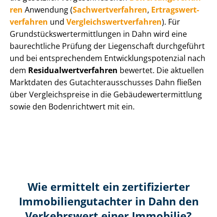
ren
Anwendung (
Sach­wert­ver­fah­ren
,
Er­trags­wert­
ver­fah­ren
und
Ver­gleichs­wert­ver­fah­ren
). Für
Grund­stücks­wert­ermitt­lun­gen in Dahn wird eine
baurechtliche Prüfung der Liegenschaft durchgeführt
und bei entsprechendem Ent­wick­lungs­po­ten­zi­al nach
dem
Re­si­du­al­wert­ver­fah­ren
bewertet. Die aktuellen
Marktdaten des Gut­ach­ter­aus­schus­ses Dahn fließen
über Ver­gleichs­prei­se in die Ge­bäu­de­wert­ermitt­lung
sowie den Bodenrichtwert mit ein.
Wie ermittelt ein zertifizierter
Immobilien­gutachter in Dahn den
Verkehrswert einer Immobilie?