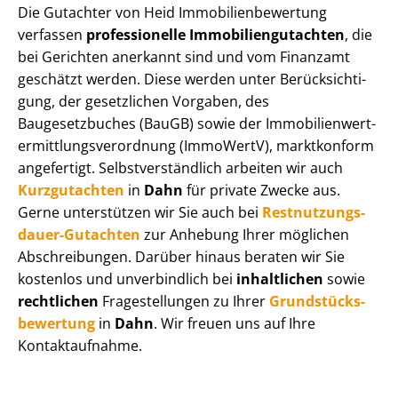
Die Gutachter von Heid Im­mo­bi­li­en­be­wer­tung
verfassen
professionelle Im­mo­bi­li­en­gut­ach­ten
, die
bei Gerichten anerkannt sind und vom Finanzamt
geschätzt werden. Diese werden unter Be­rück­sich­ti­
gung, der gesetzlichen Vorgaben, des
Baugesetzbuches (BauGB) sowie der Im­mo­bi­li­en­wert­
ermitt­lungs­ver­ord­nung (ImmoWertV), marktkonform
angefertigt. Selbst­ver­ständ­lich arbeiten wir auch
Kurzgutachten
in
Dahn
für private Zwecke aus.
Gerne unterstützen wir Sie auch bei
Rest­nut­zungs­
dau­er-Gutachten
zur Anhebung Ihrer möglichen
Abschreibungen. Darüber hinaus beraten wir Sie
kostenlos und unverbindlich bei
inhaltlichen
sowie
rechtlichen
Fragestellungen zu Ihrer
Grund­stücks­
be­wer­tung
in
Dahn
. Wir freuen uns auf Ihre
Kontaktaufnahme.