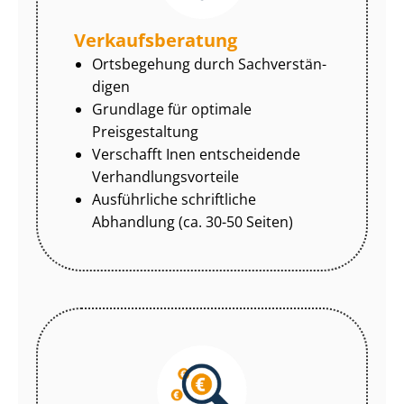
Ver­kaufs­be­ra­tung
Ortsbegehung durch Sach­ver­stän­
di­gen
Grundlage für optimale
Preisgestaltung
Verschafft Inen entscheidende
Ver­hand­lungs­vor­tei­le
Ausführliche schriftliche
Abhandlung (ca. 30-50 Seiten)