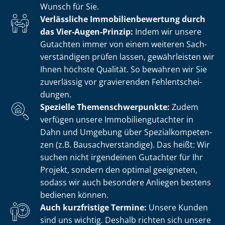
Wunsch für Sie.
Verlässliche Im­mo­bi­li­en­be­wer­tung durch
das Vier-Augen-Prinzip:
Indem wir unsere
Gutachten immer von einem weiteren Sach­
ver­stän­di­gen prüfen lassen, gewährleisten wir
Ihnen höchste Qualität. So bewahren wir Sie
zuverlässig vor gravierenden Fehl­ent­schei­
dun­gen.
Spezielle The­men­schwer­punk­te:
Zudem
verfügen unsere Im­mo­bi­li­en­gut­ach­ter in
Dahn und Umgebung über Spe­zi­al­kom­pe­ten­
zen (z.B. Bau­sach­ver­stän­di­ge). Das heißt: Wir
suchen nicht irgendeinen Gutachter für Ihr
Projekt, sondern den optimal geeigneten,
sodass wir auch besondere Anliegen bestens
bedienen können.
Auch kurzfristige Termine:
Unsere Kunden
sind uns wichtig. Deshalb richten sich unsere