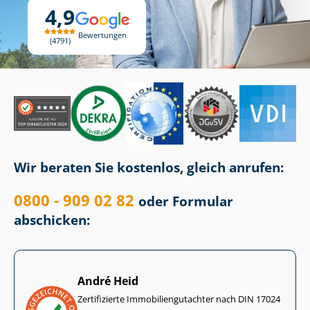
4,9
Bewertungen
4791
Wir beraten Sie kostenlos, gleich anrufen:
0800 - 909 02 82
oder Formular
abschicken:
André Heid
Zertifizierte Im­mo­bi­li­en­gut­ach­ter nach DIN 17024