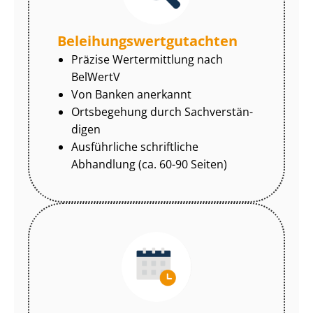
Be­lei­hungs­wert­gut­ach­ten
Präzise Wertermittlung nach
BelWertV
Von Banken anerkannt
Ortsbegehung durch Sach­ver­stän­
di­gen
Ausführliche schriftliche
Abhandlung (ca. 60-90 Seiten)