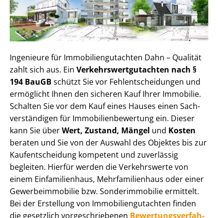
Ingenieure für Im­mo­bi­li­en­gut­ach­ten Dahn – Qualität
zahlt sich aus. Ein
Ver­kehrs­wert­gut­ach­ten nach §
194 BauGB
schützt Sie vor Fehl­ent­schei­dun­gen und
ermöglicht Ihnen den sicheren Kauf Ihrer Immobilie.
Schalten Sie vor dem Kauf eines Hauses einen Sach­
ver­stän­di­gen für Im­mo­bi­li­en­be­wer­tung ein. Dieser
kann Sie über
Wert, Zustand, Mängel
und
Kosten
beraten und Sie von der Auswahl des Objektes bis zur
Kauf­ent­schei­dung kompetent und zuverlässig
begleiten. Hierfür werden die Verkehrswerte von
einem Einfamilienhaus, Mehr­fa­mi­li­en­haus oder einer
Ge­wer­be­im­mo­bi­lie bzw. Sonderimmobilie ermittelt.
Bei der Erstellung von Im­mo­bi­li­en­gut­ach­ten finden
die gesetzlich vor­ge­schrie­be­nen
Be­wer­tungs­ver­fah­