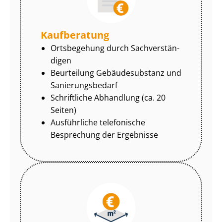
Kaufberatung
Ortsbegehung durch Sach­ver­stän­
di­gen
Beurteilung Gebäudesubstanz und
Sa­nie­rungs­be­darf
Schriftliche Abhandlung (ca. 20
Seiten)
Ausführliche telefonische
Besprechung der Ergebnisse