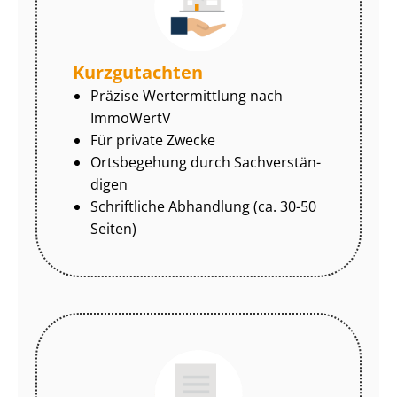
Kurzgutachten
Präzise Wertermittlung nach
ImmoWertV
Für private Zwecke
Ortsbegehung durch Sach­ver­stän­
di­gen
Schriftliche Abhandlung (ca. 30-50
Seiten)