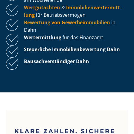
Wertgutachten
&
Im­mo­bi­li­en­wert­ermitt­
lung
für Be­triebs­ver­mö­gen
Bewertung von Ge­wer­be­im­mo­bi­li­en
in
Dahn
Wertermittlung
für das Finanzamt
Steuerliche Im­mo­bi­li­en­be­wer­tung
Dahn
Bau­sach­ver­stän­di­ger Dahn