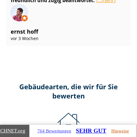
freundlich und zügig beantwortet.
[...mehr]
ernst hoff
vor 3 Wochen
Gebäudearten, die wir für Sie
bewerten
SEHR GUT
ICHNET
.org
764 Bewertungen
Hinweise