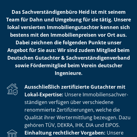
Das Sach­ver­stän­di­gen­bü­ro Heid ist mit seinem
Team für Dahn und Umgebung für sie tätig. Unsere
lokal versierten Im­mo­bi­li­en­gut­ach­ter kennen sich
bestens mit den Im­mo­bi­li­en­prei­sen vor Ort aus.
Dabei zeichnen die folgenden Punkte unser
Angebot für Sie aus: Wir sind zudem Mitglied beim
Deutschen Gutachter & Sach­ver­stän­di­gen­ver­band
sowie Fördermitglied beim Verein deutscher
Ingenieure.
Ausschließlich zertifizierte Gutachter mit
Lokal-Expertise:
Unsere Im­mo­bi­li­en­sach­ver­
stän­di­gen verfügen über verschiedene
renommierte Zer­ti­fi­zie­run­gen, welche die
Qualität ihrer Wertermittlung bezeugen. Dazu
gehören TÜV, DEKRA, IHK, DIA und EIPOS.
Einhaltung rechtlicher Vorgaben:
Unsere