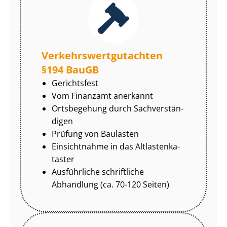
Ver­kehrs­wert­gut­ach­ten
§194 BauGB
Gerichtsfest
Vom Finanzamt anerkannt
Ortsbegehung durch Sach­ver­stän­
di­gen
Prüfung von Baulasten
Einsichtnahme in das Alt­las­ten­ka­
tas­ter
Ausführliche schriftliche
Abhandlung (ca. 70-120 Seiten)