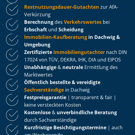
Rest­nut­zungs­dau­er-Gutachten
zur AfA-
Verkürzung
Berechnung
des
Verkehrswertes
bei
Erbschaft
und
Scheidung
Immobilien-Kaufberatung
in Dachwig &
Umgebung
Zertifizierte
Im­mo­bi­li­en­gut­ach­ter
nach DIN
17024 von TÜV, DEKRA, IHK, DIA und EIPOS
Unabhängige
&
neutrale
Ermittlung des
Marktwertes
Öffentlich bestellte & vereidigte
Sachverständige
in Dachwig
Fest­preis­ga­ran­tie
| transparent & fair |
keine versteckten Kosten
Kostenlose
&
unverbindliche Beratung
durch Sachverständige
Kurzfristige Be­sich­ti­gungs­ter­mi­ne
| auch
am Wochenende