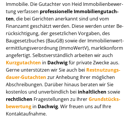
Immobilie. Die Gutachter von Heid Im­mo­bi­li­en­be­wer­
tung verfassen
professionelle Im­mo­bi­li­en­gut­ach­
ten
, die bei Gerichten anerkannt sind und vom
Finanzamt geschätzt werden. Diese werden unter Be­
rück­sich­ti­gung, der gesetzlichen Vorgaben, des
Baugesetzbuches (BauGB) sowie der Im­mo­bi­li­en­wert­
ermitt­lungs­ver­ord­nung (ImmoWertV), marktkonform
angefertigt. Selbst­ver­ständ­lich arbeiten wir auch
Kurzgutachten
in
Dachwig
für private Zwecke aus.
Gerne unterstützen wir Sie auch bei
Rest­nut­zungs­
dau­er-Gutachten
zur Anhebung Ihrer möglichen
Abschreibungen. Darüber hinaus beraten wir Sie
kostenlos und unverbindlich bei
inhaltlichen
sowie
rechtlichen
Fragestellungen zu Ihrer
Grund­stücks­
be­wer­tung
in
Dachwig
. Wir freuen uns auf Ihre
Kontaktaufnahme.