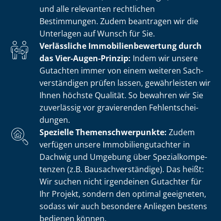
und alle relevanten rechtlichen
Bestimmungen. Zudem beantragen wir die
Unterlagen auf Wunsch für Sie.
Verlässliche Im­mo­bi­li­en­be­wer­tung durch
das Vier-Augen-Prinzip:
Indem wir unsere
Gutachten immer von einem weiteren Sach­
ver­stän­di­gen prüfen lassen, gewährleisten wir
Ihnen höchste Qualität. So bewahren wir Sie
zuverlässig vor gravierenden Fehl­ent­schei­
dun­gen.
Spezielle The­men­schwer­punk­te:
Zudem
verfügen unsere Im­mo­bi­li­en­gut­ach­ter in
Dachwig und Umgebung über Spe­zi­al­kom­pe­
ten­zen (z.B. Bau­sach­ver­stän­di­ge). Das heißt:
Wir suchen nicht irgendeinen Gutachter für
Ihr Projekt, sondern den optimal geeigneten,
sodass wir auch besondere Anliegen bestens
bedienen können.