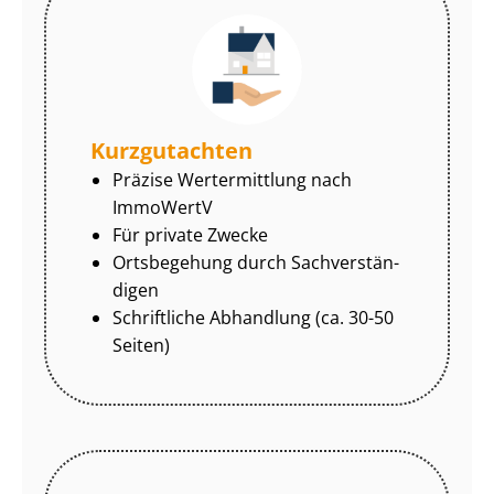
Kurzgutachten
Präzise Wertermittlung nach
ImmoWertV
Für private Zwecke
Ortsbegehung durch Sach­ver­stän­
di­gen
Schriftliche Abhandlung (ca. 30-50
Seiten)