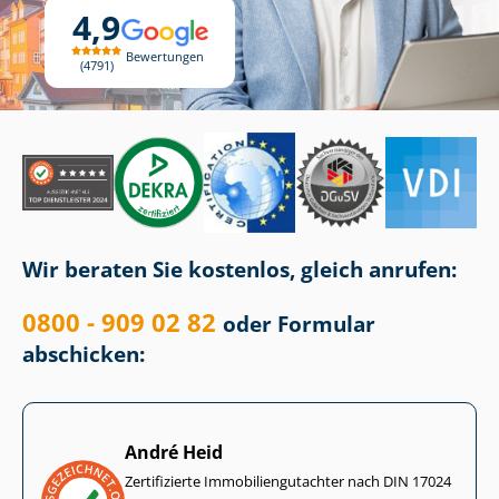
4,9
Bewertungen
4791
Wir beraten Sie kostenlos, gleich anrufen:
0800 - 909 02 82
oder Formular
abschicken:
André Heid
Zertifizierte Im­mo­bi­li­en­gut­ach­ter nach DIN 17024