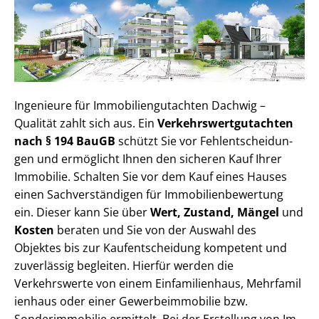
Ingenieure für Im­mo­bi­li­en­gut­ach­ten Dachwig –
Qualität zahlt sich aus. Ein
Ver­kehrs­wert­gut­ach­ten
nach § 194 BauGB
schützt Sie vor Fehl­ent­schei­dun­
gen und ermöglicht Ihnen den sicheren Kauf Ihrer
Immobilie. Schalten Sie vor dem Kauf eines Hauses
einen Sach­ver­stän­di­gen für Im­mo­bi­li­en­be­wer­tung
ein. Dieser kann Sie über
Wert, Zustand, Mängel
und
Kosten
beraten und Sie von der Auswahl des
Objektes bis zur Kauf­ent­schei­dung kompetent und
zuverlässig begleiten. Hierfür werden die
Verkehrswerte von einem Einfamilienhaus, Mehr­fa­mi­l
i­en­haus oder einer Ge­wer­be­im­mo­bi­lie bzw.