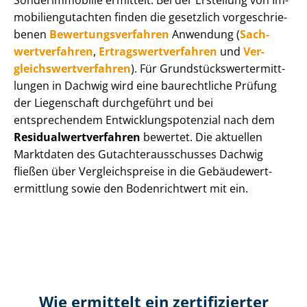
Sonderimmobilie ermittelt. Bei der Erstellung von Im­
mo­bi­li­en­gut­ach­ten finden die gesetzlich vor­ge­schrie­
be­nen
Be­wer­tungs­ver­fah­ren
Anwendung (
Sach­
wert­ver­fah­ren
,
Er­trags­wert­ver­fah­ren
und
Ver­
gleichs­wert­ver­fah­ren
). Für Grund­stücks­wert­ermitt­
lun­gen in Dachwig wird eine baurechtliche Prüfung
der Liegenschaft durchgeführt und bei
entsprechendem Ent­wick­lungs­po­ten­zi­al nach dem
Re­si­du­al­wert­ver­fah­ren
bewertet. Die aktuellen
Marktdaten des Gut­ach­ter­aus­schus­ses Dachwig
fließen über Ver­gleichs­prei­se in die Ge­bäu­de­wert­
ermitt­lung sowie den Bodenrichtwert mit ein.
Wie ermittelt ein zertifizierter