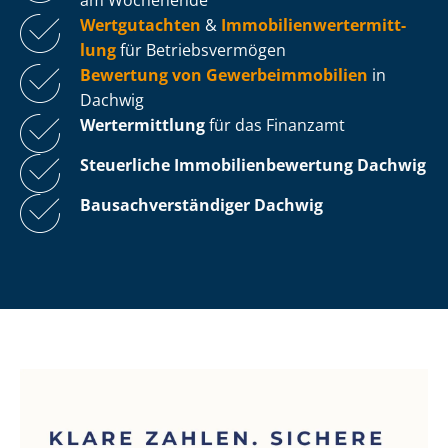
Wertgutachten
&
Im­mo­bi­li­en­wert­ermitt­
lung
für Be­triebs­ver­mö­gen
Bewertung von Ge­wer­be­im­mo­bi­li­en
in
Dachwig
Wertermittlung
für das Finanzamt
Steuerliche Im­mo­bi­li­en­be­wer­tung
Dachwig
Bau­sach­ver­stän­di­ger Dachwig