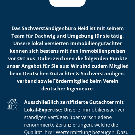
Das Sach­ver­stän­di­gen­bü­ro Heid ist mit seinem
Team für Dachwig und Umgebung für sie tätig.
Unsere lokal versierten Im­mo­bi­li­en­gut­ach­ter
kennen sich bestens mit den Im­mo­bi­li­en­prei­sen
vor Ort aus. Dabei zeichnen die folgenden Punkte
unser Angebot für Sie aus: Wir sind zudem Mitglied
beim Deutschen Gutachter & Sach­ver­stän­di­gen­
ver­band sowie Fördermitglied beim Verein
deutscher Ingenieure.
Ausschließlich zertifizierte Gutachter mit
Lokal-Expertise:
Unsere Im­mo­bi­li­en­sach­ver­
stän­di­gen verfügen über verschiedene
renommierte Zer­ti­fi­zie­run­gen, welche die
Qualität ihrer Wertermittlung bezeugen. Dazu