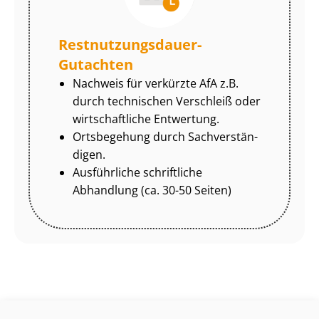
Rest­nut­zungs­dau­er-
Gutachten
Nachweis für verkürzte AfA z.B.
durch technischen Verschleiß oder
wirtschaftliche Entwertung.
Ortsbegehung durch Sach­ver­stän­
di­gen.
Ausführliche schriftliche
Abhandlung (ca. 30-50 Seiten)