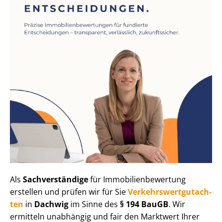
Als
Sachverständige
für Im­mo­bi­li­en­be­wer­tung
erstellen und prüfen wir für Sie
Ver­kehrs­wert­gut­ach­
ten
in
Dachwig
im Sinne des
§ 194 BauGB
. Wir
ermitteln unabhängig und fair den Marktwert Ihrer