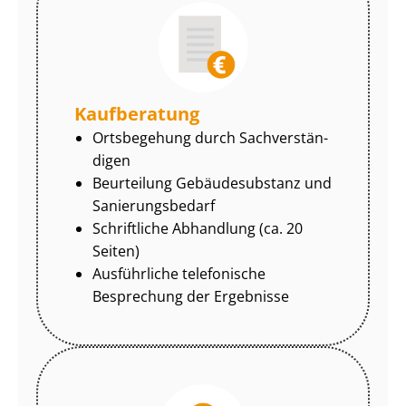
Kaufberatung
Ortsbegehung durch Sach­ver­stän­
di­gen
Beurteilung Gebäudesubstanz und
Sa­nie­rungs­be­darf
Schriftliche Abhandlung (ca. 20
Seiten)
Ausführliche telefonische
Besprechung der Ergebnisse