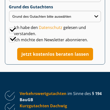
Grund des Gutachtens
Ich habe den
Datenschutz
gelesen und
verstanden.
Ich möchte den Newsletter abonnieren.
Jetzt kostenlos beraten lassen
Ver­kehrs­wert­gut­ach­ten
im Sinne des
§ 194
BauGB
Kurzgutachten Dachwig