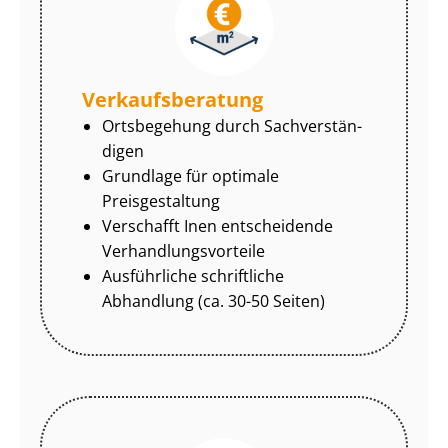
Ver­kaufs­be­ra­tung
Ortsbegehung durch Sach­ver­stän­
di­gen
Grundlage für optimale
Preisgestaltung
Verschafft Inen entscheidende
Ver­hand­lungs­vor­tei­le
Ausführliche schriftliche
Abhandlung (ca. 30-50 Seiten)