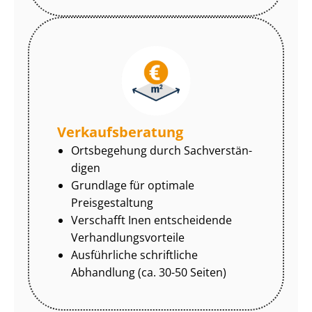
Ver­kaufs­be­ra­tung
Ortsbegehung durch Sach­ver­stän­
di­gen
Grundlage für optimale
Preisgestaltung
Verschafft Inen entscheidende
Ver­hand­lungs­vor­tei­le
Ausführliche schriftliche
Abhandlung (ca. 30-50 Seiten)