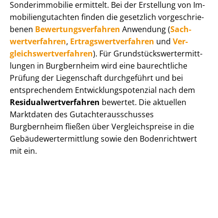
Sonderimmobilie ermittelt. Bei der Erstellung von Im­
mo­bi­li­en­gut­ach­ten finden die gesetzlich vor­ge­schrie­
be­nen
Be­wer­tungs­ver­fah­ren
Anwendung (
Sach­
wert­ver­fah­ren
,
Er­trags­wert­ver­fah­ren
und
Ver­
gleichs­wert­ver­fah­ren
). Für Grund­stücks­wert­ermitt­
lun­gen in Burgbernheim wird eine baurechtliche
Prüfung der Liegenschaft durchgeführt und bei
entsprechendem Ent­wick­lungs­po­ten­zi­al nach dem
Re­si­du­al­wert­ver­fah­ren
bewertet. Die aktuellen
Marktdaten des Gut­ach­ter­aus­schus­ses
Burgbernheim fließen über Ver­gleichs­prei­se in die
Ge­bäu­de­wert­ermitt­lung sowie den Bodenrichtwert
mit ein.