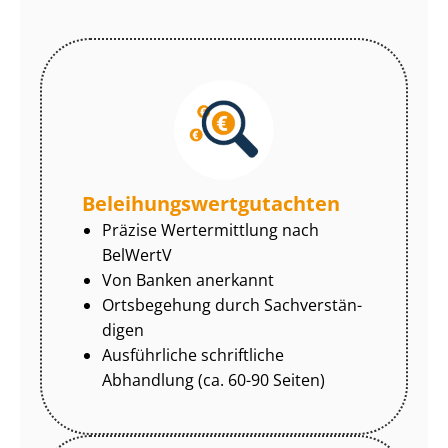
Be­lei­hungs­wert­gut­ach­ten
Präzise Wertermittlung nach
BelWertV
Von Banken anerkannt
Ortsbegehung durch Sach­ver­stän­
di­gen
Ausführliche schriftliche
Abhandlung (ca. 60-90 Seiten)