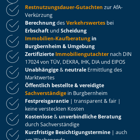
Rest­nut­zungs­dau­er-Gutachten
zur AfA-
Verkürzung
Berechnung
des
Verkehrswertes
bei
Erbschaft
und
Scheidung
Immobilien-Kaufberatung
in
Burgbernheim & Umgebung
Zertifizierte
Im­mo­bi­li­en­gut­ach­ter
nach DIN
17024 von TÜV, DEKRA, IHK, DIA und EIPOS
Unabhängige
&
neutrale
Ermittlung des
Marktwertes
Öffentlich bestellte & vereidigte
Sachverständige
in Burgbernheim
Fest­preis­ga­ran­tie
| transparent & fair |
keine versteckten Kosten
Kostenlose
&
unverbindliche Beratung
durch Sachverständige
Kurzfristige Be­sich­ti­gungs­ter­mi­ne
| auch
am Wochenende