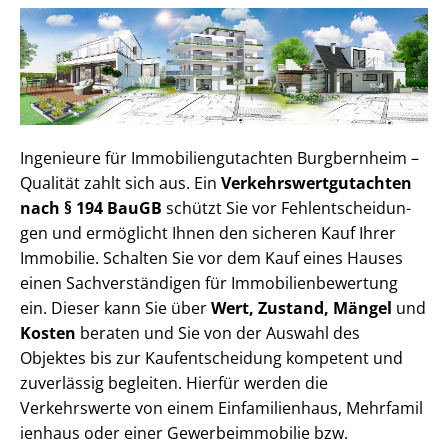
Ingenieure für Im­mo­bi­li­en­gut­ach­ten Burgbernheim –
Qualität zahlt sich aus. Ein
Ver­kehrs­wert­gut­ach­ten
nach § 194 BauGB
schützt Sie vor Fehl­ent­schei­dun­
gen und ermöglicht Ihnen den sicheren Kauf Ihrer
Immobilie. Schalten Sie vor dem Kauf eines Hauses
einen Sach­ver­stän­di­gen für Im­mo­bi­li­en­be­wer­tung
ein. Dieser kann Sie über
Wert, Zustand, Mängel
und
Kosten
beraten und Sie von der Auswahl des
Objektes bis zur Kauf­ent­schei­dung kompetent und
zuverlässig begleiten. Hierfür werden die
Verkehrswerte von einem Einfamilienhaus, Mehr­fa­mi­l
i­en­haus oder einer Ge­wer­be­im­mo­bi­lie bzw.