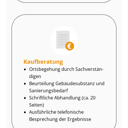
Kaufberatung
Ortsbegehung durch Sach­ver­stän­
di­gen
Beurteilung Gebäudesubstanz und
Sa­nie­rungs­be­darf
Schriftliche Abhandlung (ca. 20
Seiten)
Ausführliche telefonische
Besprechung der Ergebnisse