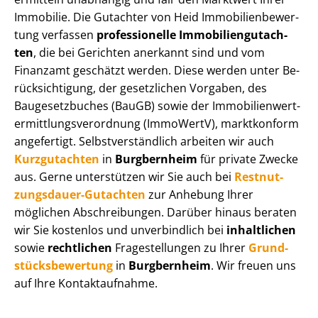
Immobilie. Die Gutachter von Heid Im­mo­bi­li­en­be­wer­
tung verfassen
professionelle Im­mo­bi­li­en­gut­ach­
ten
, die bei Gerichten anerkannt sind und vom
Finanzamt geschätzt werden. Diese werden unter Be­
rück­sich­ti­gung, der gesetzlichen Vorgaben, des
Baugesetzbuches (BauGB) sowie der Im­mo­bi­li­en­wert­
ermitt­lungs­ver­ord­nung (ImmoWertV), marktkonform
angefertigt. Selbst­ver­ständ­lich arbeiten wir auch
Kurzgutachten
in
Burgbernheim
für private Zwecke
aus. Gerne unterstützen wir Sie auch bei
Rest­nut­
zungs­dau­er-Gutachten
zur Anhebung Ihrer
möglichen Abschreibungen. Darüber hinaus beraten
wir Sie kostenlos und unverbindlich bei
inhaltlichen
sowie
rechtlichen
Fragestellungen zu Ihrer
Grund­
stücks­be­wer­tung
in
Burgbernheim
. Wir freuen uns
auf Ihre Kontaktaufnahme.