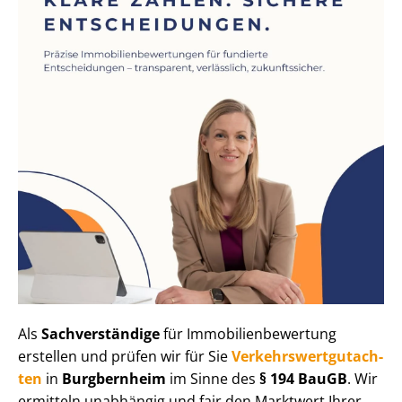
Als
Sachverständige
für Im­mo­bi­li­en­be­wer­tung
erstellen und prüfen wir für Sie
Ver­kehrs­wert­gut­ach­
ten
in
Burgbernheim
im Sinne des
§ 194 BauGB
. Wir
ermitteln unabhängig und fair den Marktwert Ihrer