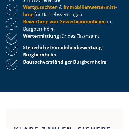
Wertgutachten
&
Im­mo­bi­li­en­wert­ermitt­
lung
für Be­triebs­ver­mö­gen
Bewertung von Ge­wer­be­im­mo­bi­li­en
in
Burgbernheim
Wertermittlung
für das Finanzamt
Steuerliche Im­mo­bi­li­en­be­wer­tung
Burgbernheim
Bau­sach­ver­stän­di­ger Burgbernheim