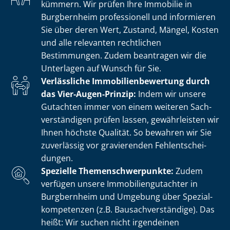
kümmern. Wir prüfen Ihre Immobilie in
Burgbernheim professionell und informieren
Sie über deren Wert, Zustand, Mängel, Kosten
und alle relevanten rechtlichen
Bestimmungen. Zudem beantragen wir die
Unterlagen auf Wunsch für Sie.
Verlässliche Im­mo­bi­li­en­be­wer­tung durch
das Vier-Augen-Prinzip:
Indem wir unsere
Gutachten immer von einem weiteren Sach­
ver­stän­di­gen prüfen lassen, gewährleisten wir
Ihnen höchste Qualität. So bewahren wir Sie
zuverlässig vor gravierenden Fehl­ent­schei­
dun­gen.
Spezielle The­men­schwer­punk­te:
Zudem
verfügen unsere Im­mo­bi­li­en­gut­ach­ter in
Burgbernheim und Umgebung über Spe­zi­al­
kom­pe­ten­zen (z.B. Bau­sach­ver­stän­di­ge). Das
heißt: Wir suchen nicht irgendeinen