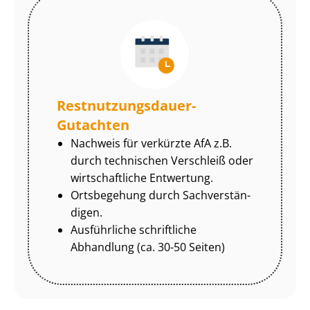
Rest­nut­zungs­dau­er-
Gutachten
Nachweis für verkürzte AfA z.B.
durch technischen Verschleiß oder
wirtschaftliche Entwertung.
Ortsbegehung durch Sach­ver­stän­
di­gen.
Ausführliche schriftliche
Abhandlung (ca. 30-50 Seiten)