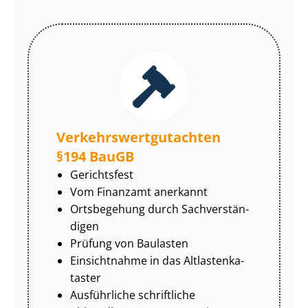
Ver­kehrs­wert­gut­ach­ten
§194 BauGB
Gerichtsfest
Vom Finanzamt anerkannt
Ortsbegehung durch Sach­ver­stän­
di­gen
Prüfung von Baulasten
Einsichtnahme in das Alt­las­ten­ka­
tas­ter
Ausführliche schriftliche