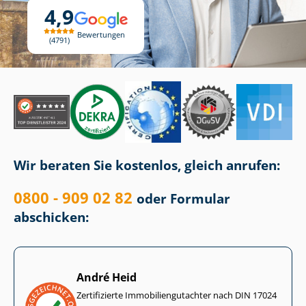
4,9
Bewertungen
4791
Wir beraten Sie kostenlos, gleich anrufen:
0800 - 909 02 82
oder Formular
abschicken:
André Heid
Zertifizierte Im­mo­bi­li­en­gut­ach­ter nach DIN 17024