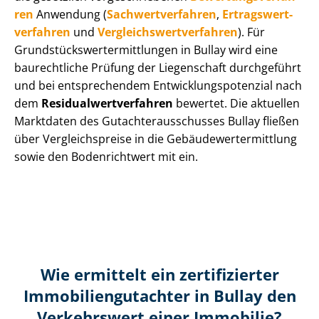
ren
Anwendung (
Sach­wert­ver­fah­ren
,
Er­trags­wert­
ver­fah­ren
und
Ver­gleichs­wert­ver­fah­ren
). Für
Grund­stücks­wert­ermitt­lun­gen in Bullay wird eine
baurechtliche Prüfung der Liegenschaft durchgeführt
und bei entsprechendem Ent­wick­lungs­po­ten­zi­al nach
dem
Re­si­du­al­wert­ver­fah­ren
bewertet. Die aktuellen
Marktdaten des Gut­ach­ter­aus­schus­ses Bullay fließen
über Ver­gleichs­prei­se in die Ge­bäu­de­wert­ermitt­lung
sowie den Bodenrichtwert mit ein.
Wie ermittelt ein zertifizierter
Immobilien­gutachter in Bullay den
Verkehrswert einer Immobilie?