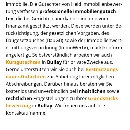
Immobilie. Die Gutachter von Heid Im­mo­bi­li­en­be­wer­
tung verfassen
professionelle Im­mo­bi­li­en­gut­ach­
ten
, die bei Gerichten anerkannt sind und vom
Finanzamt geschätzt werden. Diese werden unter Be­
rück­sich­ti­gung, der gesetzlichen Vorgaben, des
Baugesetzbuches (BauGB) sowie der Im­mo­bi­li­en­wert­
ermitt­lungs­ver­ord­nung (ImmoWertV), marktkonform
angefertigt. Selbst­ver­ständ­lich arbeiten wir auch
Kurzgutachten
in
Bullay
für private Zwecke aus.
Gerne unterstützen wir Sie auch bei
Rest­nut­zungs­
dau­er-Gutachten
zur Anhebung Ihrer möglichen
Abschreibungen. Darüber hinaus beraten wir Sie
kostenlos und unverbindlich bei
inhaltlichen
sowie
rechtlichen
Fragestellungen zu Ihrer
Grund­stücks­
be­wer­tung
in
Bullay
. Wir freuen uns auf Ihre
Kontaktaufnahme.