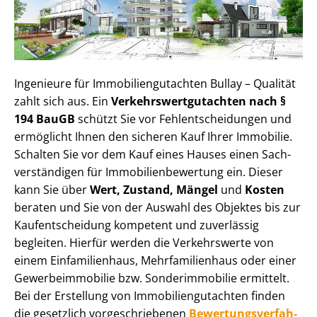
Ingenieure für Im­mo­bi­li­en­gut­ach­ten Bullay – Qualität
zahlt sich aus. Ein
Ver­kehrs­wert­gut­ach­ten nach §
194 BauGB
schützt Sie vor Fehl­ent­schei­dun­gen und
ermöglicht Ihnen den sicheren Kauf Ihrer Immobilie.
Schalten Sie vor dem Kauf eines Hauses einen Sach­
ver­stän­di­gen für Im­mo­bi­li­en­be­wer­tung ein. Dieser
kann Sie über
Wert, Zustand, Mängel
und
Kosten
beraten und Sie von der Auswahl des Objektes bis zur
Kauf­ent­schei­dung kompetent und zuverlässig
begleiten. Hierfür werden die Verkehrswerte von
einem Einfamilienhaus, Mehr­fa­mi­li­en­haus oder einer
Ge­wer­be­im­mo­bi­lie bzw. Sonderimmobilie ermittelt.
Bei der Erstellung von Im­mo­bi­li­en­gut­ach­ten finden
die gesetzlich vor­ge­schrie­be­nen
Be­wer­tungs­ver­fah­