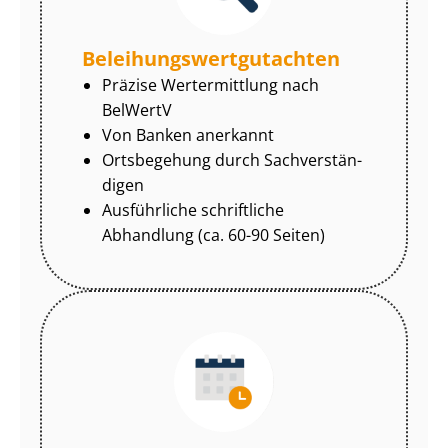
Be­lei­hungs­wert­gut­ach­ten
Präzise Wertermittlung nach
BelWertV
Von Banken anerkannt
Ortsbegehung durch Sach­ver­stän­
di­gen
Ausführliche schriftliche
Abhandlung (ca. 60-90 Seiten)