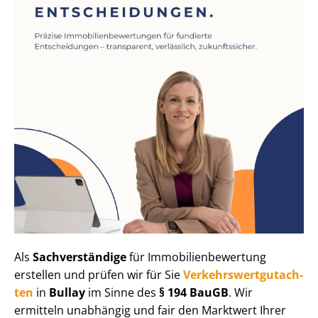
Als
Sachverständige
für Im­mo­bi­li­en­be­wer­tung
erstellen und prüfen wir für Sie
Ver­kehrs­wert­gut­ach­
ten
in
Bullay
im Sinne des
§ 194 BauGB
. Wir
ermitteln unabhängig und fair den Marktwert Ihrer