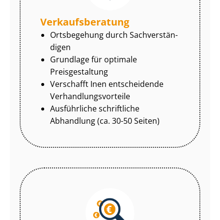
Ver­kaufs­be­ra­tung
Ortsbegehung durch Sach­ver­stän­
di­gen
Grundlage für optimale
Preisgestaltung
Verschafft Inen entscheidende
Ver­hand­lungs­vor­tei­le
Ausführliche schriftliche
Abhandlung (ca. 30-50 Seiten)