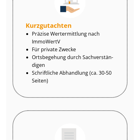
Kurzgutachten
Präzise Wertermittlung nach
ImmoWertV
Für private Zwecke
Ortsbegehung durch Sach­ver­stän­
di­gen
Schriftliche Abhandlung (ca. 30-50
Seiten)