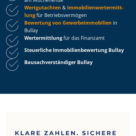
Wertgutachten
&
Im­mo­bi­li­en­wert­ermitt­
lung
für Be­triebs­ver­mö­gen
Bewertung von Ge­wer­be­im­mo­bi­li­en
in
Bullay
Wertermittlung
für das Finanzamt
Steuerliche Im­mo­bi­li­en­be­wer­tung
Bullay
Bau­sach­ver­stän­di­ger Bullay