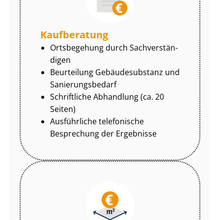
Kaufberatung
Ortsbegehung durch Sach­ver­stän­
di­gen
Beurteilung Gebäudesubstanz und
Sa­nie­rungs­be­darf
Schriftliche Abhandlung (ca. 20
Seiten)
Ausführliche telefonische
Besprechung der Ergebnisse