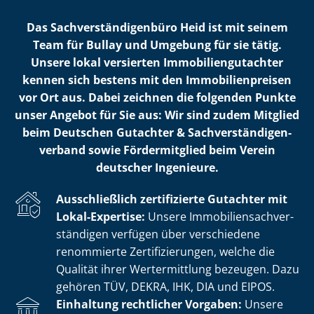
Das Sach­ver­stän­di­gen­bü­ro Heid ist mit seinem
Team für Bullay und Umgebung für sie tätig.
Unsere lokal versierten Im­mo­bi­li­en­gut­ach­ter
kennen sich bestens mit den Im­mo­bi­li­en­prei­sen
vor Ort aus. Dabei zeichnen die folgenden Punkte
unser Angebot für Sie aus: Wir sind zudem Mitglied
beim Deutschen Gutachter & Sach­ver­stän­di­gen­
ver­band sowie Fördermitglied beim Verein
deutscher Ingenieure.
Ausschließlich zertifizierte Gutachter mit
Lokal-Expertise:
Unsere Im­mo­bi­li­en­sach­ver­
stän­di­gen verfügen über verschiedene
renommierte Zer­ti­fi­zie­run­gen, welche die
Qualität ihrer Wertermittlung bezeugen. Dazu
gehören TÜV, DEKRA, IHK, DIA und EIPOS.
Einhaltung rechtlicher Vorgaben:
Unsere