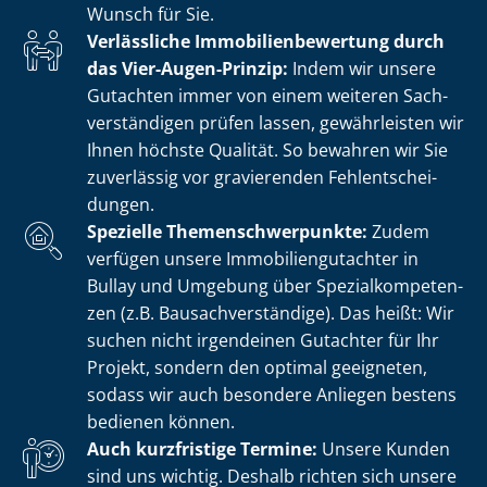
Wunsch für Sie.
Verlässliche Im­mo­bi­li­en­be­wer­tung durch
das Vier-Augen-Prinzip:
Indem wir unsere
Gutachten immer von einem weiteren Sach­
ver­stän­di­gen prüfen lassen, gewährleisten wir
Ihnen höchste Qualität. So bewahren wir Sie
zuverlässig vor gravierenden Fehl­ent­schei­
dun­gen.
Spezielle The­men­schwer­punk­te:
Zudem
verfügen unsere Im­mo­bi­li­en­gut­ach­ter in
Bullay und Umgebung über Spe­zi­al­kom­pe­ten­
zen (z.B. Bau­sach­ver­stän­di­ge). Das heißt: Wir
suchen nicht irgendeinen Gutachter für Ihr
Projekt, sondern den optimal geeigneten,
sodass wir auch besondere Anliegen bestens
bedienen können.
Auch kurzfristige Termine:
Unsere Kunden
sind uns wichtig. Deshalb richten sich unsere