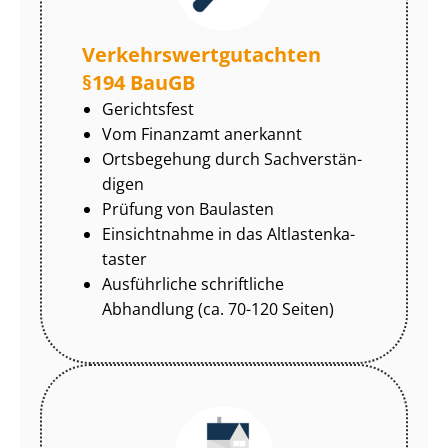
Ver­kehrs­wert­gut­ach­ten
§194 BauGB
Gerichtsfest
Vom Finanzamt anerkannt
Ortsbegehung durch Sach­ver­stän­
di­gen
Prüfung von Baulasten
Einsichtnahme in das Alt­las­ten­ka­
tas­ter
Ausführliche schriftliche
Abhandlung (ca. 70-120 Seiten)