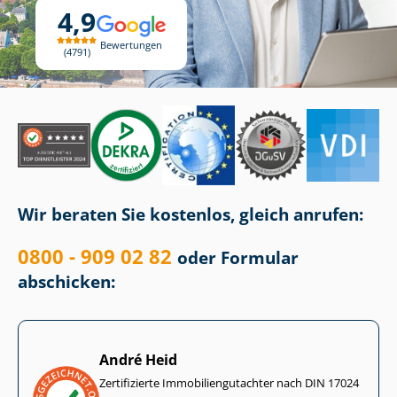
4,9
Bewertungen
4791
Wir beraten Sie kostenlos, gleich anrufen:
0800 - 909 02 82
oder Formular
abschicken:
André Heid
Zertifizierte Im­mo­bi­li­en­gut­ach­ter nach DIN 17024