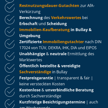
Rest­nut­zungs­dau­er-Gutachten
zur AfA-
Verkürzung
Berechnung
des
Verkehrswertes
bei
Erbschaft
und
Scheidung
Immobilien-Kaufberatung
in Bullay &
Umgebung
Zertifizierte
Im­mo­bi­li­en­gut­ach­ter
nach DIN
17024 von TÜV, DEKRA, IHK, DIA und EIPOS
Unabhängige
&
neutrale
Ermittlung des
Marktwertes
Öffentlich bestellte & vereidigte
Sachverständige
in Bullay
Fest­preis­ga­ran­tie
| transparent & fair |
keine versteckten Kosten
Kostenlose
&
unverbindliche Beratung
durch Sachverständige
Kurzfristige Be­sich­ti­gungs­ter­mi­ne
| auch
am Wochenende