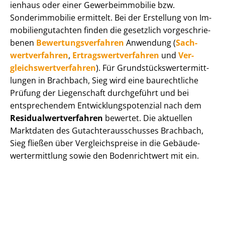
i­en­haus oder einer Ge­wer­be­im­mo­bi­lie bzw.
Sonderimmobilie ermittelt. Bei der Erstellung von Im­
mo­bi­li­en­gut­ach­ten finden die gesetzlich vor­ge­schrie­
be­nen
Be­wer­tungs­ver­fah­ren
Anwendung (
Sach­
wert­ver­fah­ren
,
Er­trags­wert­ver­fah­ren
und
Ver­
gleichs­wert­ver­fah­ren
). Für Grund­stücks­wert­ermitt­
lun­gen in Brachbach, Sieg wird eine baurechtliche
Prüfung der Liegenschaft durchgeführt und bei
entsprechendem Ent­wick­lungs­po­ten­zi­al nach dem
Re­si­du­al­wert­ver­fah­ren
bewertet. Die aktuellen
Marktdaten des Gut­ach­ter­aus­schus­ses Brachbach,
Sieg fließen über Ver­gleichs­prei­se in die Ge­bäu­de­
wert­ermitt­lung sowie den Bodenrichtwert mit ein.