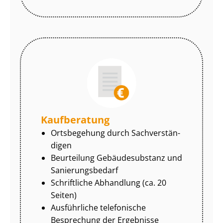
Kaufberatung
Ortsbegehung durch Sach­ver­stän­
di­gen
Beurteilung Gebäudesubstanz und
Sa­nie­rungs­be­darf
Schriftliche Abhandlung (ca. 20
Seiten)
Ausführliche telefonische
Besprechung der Ergebnisse