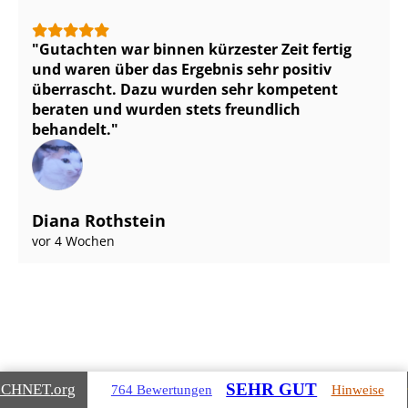
Gutachten war binnen kürzester Zeit fertig
und waren über das Ergebnis sehr positiv
überrascht. Dazu wurden sehr kompetent
beraten und wurden stets freundlich
behandelt.
Diana Rothstein
vor 4 Wochen
Gebäudearten, die wir für Sie
SEHR GUT
ICHNET
.org
764 Bewertungen
Hinweise