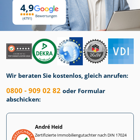
4,9
Bewertungen
4791
Wir beraten Sie kostenlos, gleich anrufen:
0800 - 909 02 82
oder Formular
abschicken:
André Heid
Zertifizierte Im­mo­bi­li­en­gut­ach­ter nach DIN 17024