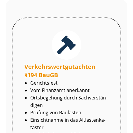
Ver­kehrs­wert­gut­ach­ten
§194 BauGB
Gerichtsfest
Vom Finanzamt anerkannt
Ortsbegehung durch Sach­ver­stän­
di­gen
Prüfung von Baulasten
Einsichtnahme in das Alt­las­ten­ka­
tas­ter