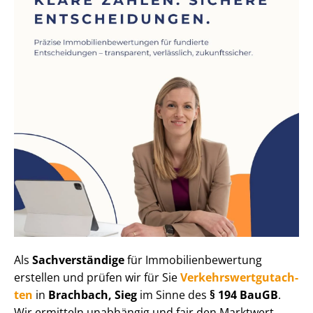
Als
Sachverständige
für Im­mo­bi­li­en­be­wer­tung
erstellen und prüfen wir für Sie
Ver­kehrs­wert­gut­ach­
ten
in
Brachbach, Sieg
im Sinne des
§ 194 BauGB
.
Wir ermitteln unabhängig und fair den Marktwert