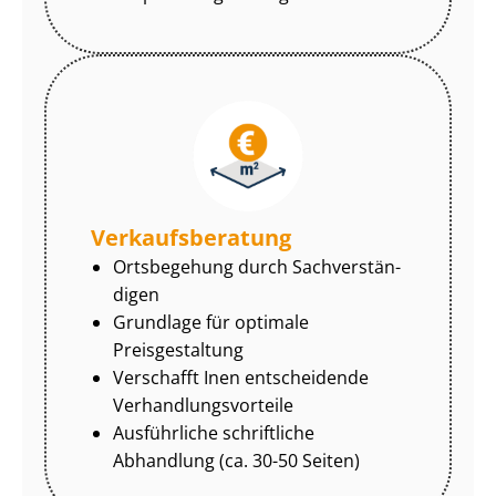
Ver­kaufs­be­ra­tung
Ortsbegehung durch Sach­ver­stän­
di­gen
Grundlage für optimale
Preisgestaltung
Verschafft Inen entscheidende
Ver­hand­lungs­vor­tei­le
Ausführliche schriftliche
Abhandlung (ca. 30-50 Seiten)