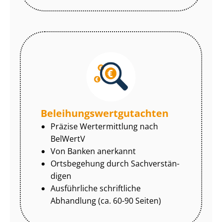
Be­lei­hungs­wert­gut­ach­ten
Präzise Wertermittlung nach
BelWertV
Von Banken anerkannt
Ortsbegehung durch Sach­ver­stän­
di­gen
Ausführliche schriftliche
Abhandlung (ca. 60-90 Seiten)