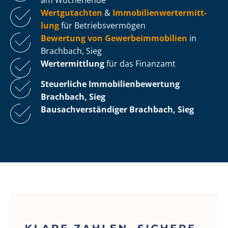
Wertgutachten
&
Im­mo­bi­li­en­wert­ermitt­
lung
für Be­triebs­ver­mö­gen
Bewertung von Ge­wer­be­im­mo­bi­li­en
in
Brachbach, Sieg
Wertermittlung
für das Finanzamt
Steuerliche Im­mo­bi­li­en­be­wer­tung
Brachbach, Sieg
Bau­sach­ver­stän­di­ger Brachbach, Sieg