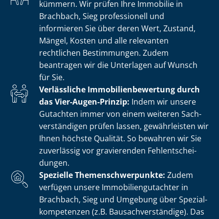
kümmern. Wir prüfen Ihre Immobilie in
Brachbach, Sieg professionell und
informieren Sie über deren Wert, Zustand,
Mängel, Kosten und alle relevanten
rechtlichen Bestimmungen. Zudem
beantragen wir die Unterlagen auf Wunsch
für Sie.
Verlässliche Im­mo­bi­li­en­be­wer­tung durch
das Vier-Augen-Prinzip:
Indem wir unsere
Gutachten immer von einem weiteren Sach­
ver­stän­di­gen prüfen lassen, gewährleisten wir
Ihnen höchste Qualität. So bewahren wir Sie
zuverlässig vor gravierenden Fehl­ent­schei­
dun­gen.
Spezielle The­men­schwer­punk­te:
Zudem
verfügen unsere Im­mo­bi­li­en­gut­ach­ter in
Brachbach, Sieg und Umgebung über Spe­zi­al­
kom­pe­ten­zen (z.B. Bau­sach­ver­stän­di­ge). Das