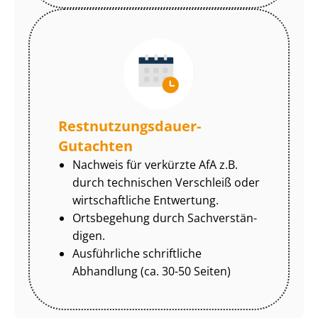
Rest­nut­zungs­dau­er-
Gutachten
Nachweis für verkürzte AfA z.B.
durch technischen Verschleiß oder
wirtschaftliche Entwertung.
Ortsbegehung durch Sach­ver­stän­
di­gen.
Ausführliche schriftliche
Abhandlung (ca. 30-50 Seiten)