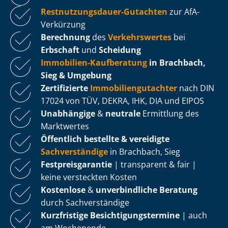
Rest­nut­zungs­dau­er-Gutachten
zur AfA-
Verkürzung
Berechnung
des
Verkehrswertes
bei
Erbschaft
und
Scheidung
Immobilien-Kaufberatung
in Brachbach,
Sieg & Umgebung
Zertifizierte
Im­mo­bi­li­en­gut­ach­ter
nach DIN
17024 von TÜV, DEKRA, IHK, DIA und EIPOS
Unabhängige
&
neutrale
Ermittlung des
Marktwertes
Öffentlich bestellte & vereidigte
Sachverständige
in Brachbach, Sieg
Fest­preis­ga­ran­tie
| transparent & fair |
keine versteckten Kosten
Kostenlose
&
unverbindliche Beratung
durch Sachverständige
Kurzfristige Be­sich­ti­gungs­ter­mi­ne
| auch
am Wochenende