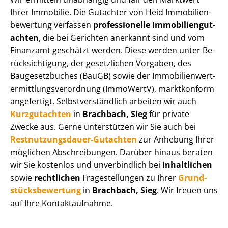
Ihrer Immobilie. Die Gutachter von Heid Im­mo­bi­li­en­
be­wer­tung verfassen
professionelle Im­mo­bi­li­en­gut­
ach­ten
, die bei Gerichten anerkannt sind und vom
Finanzamt geschätzt werden. Diese werden unter Be­
rück­sich­ti­gung, der gesetzlichen Vorgaben, des
Baugesetzbuches (BauGB) sowie der Im­mo­bi­li­en­wert­
ermitt­lungs­ver­ord­nung (ImmoWertV), marktkonform
angefertigt. Selbst­ver­ständ­lich arbeiten wir auch
Kurzgutachten
in
Brachbach, Sieg
für private
Zwecke aus. Gerne unterstützen wir Sie auch bei
Rest­nut­zungs­dau­er-Gutachten
zur Anhebung Ihrer
möglichen Abschreibungen. Darüber hinaus beraten
wir Sie kostenlos und unverbindlich bei
inhaltlichen
sowie
rechtlichen
Fragestellungen zu Ihrer
Grund­
stücks­be­wer­tung
in
Brachbach, Sieg
. Wir freuen uns
auf Ihre Kontaktaufnahme.