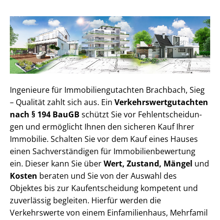
Ingenieure für Im­mo­bi­li­en­gut­ach­ten Brachbach, Sieg
– Qualität zahlt sich aus. Ein
Ver­kehrs­wert­gut­ach­ten
nach § 194 BauGB
schützt Sie vor Fehl­ent­schei­dun­
gen und ermöglicht Ihnen den sicheren Kauf Ihrer
Immobilie. Schalten Sie vor dem Kauf eines Hauses
einen Sach­ver­stän­di­gen für Im­mo­bi­li­en­be­wer­tung
ein. Dieser kann Sie über
Wert, Zustand, Mängel
und
Kosten
beraten und Sie von der Auswahl des
Objektes bis zur Kauf­ent­schei­dung kompetent und
zuverlässig begleiten. Hierfür werden die
Verkehrswerte von einem Einfamilienhaus, Mehr­fa­mi­l