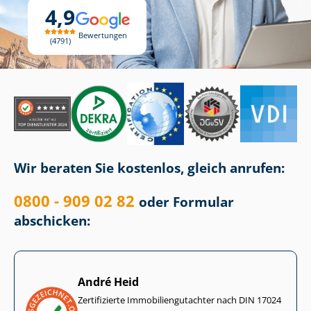
4,9
Bewertungen
4791
Wir beraten Sie kostenlos, gleich anrufen:
0800 - 909 02 82
oder Formular
abschicken:
André Heid
Zertifizierte Im­mo­bi­li­en­gut­ach­ter nach DIN 17024