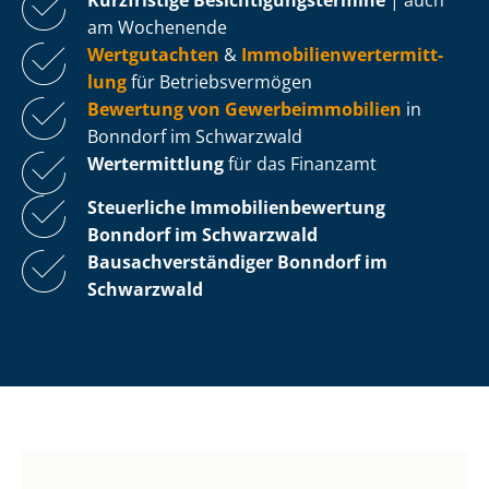
am Wochenende
Wertgutachten
&
Im­mo­bi­li­en­wert­ermitt­
lung
für Be­triebs­ver­mö­gen
Bewertung von Ge­wer­be­im­mo­bi­li­en
in
Bonndorf im Schwarzwald
Wertermittlung
für das Finanzamt
Steuerliche Im­mo­bi­li­en­be­wer­tung
Bonndorf im Schwarzwald
Bau­sach­ver­stän­di­ger Bonndorf im
Schwarzwald