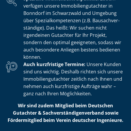
verfügen unsere Im­mo­bi­li­en­gut­ach­ter in
Bonndorf im Schwarzwald und Umgebung
über Spe­zi­al­kom­pe­ten­zen (z.B. Bau­sach­ver­
stän­di­ge). Das heißt: Wir suchen nicht
irgendeinen Gutachter für Ihr Projekt,
sondern den optimal geeigneten, sodass wir
auch besondere Anliegen bestens bedienen
können.
Auch kurzfristige Termine:
Unsere Kunden
sind uns wichtig. Deshalb richten sich unsere
Im­mo­bi­li­en­gut­ach­ter zeitlich nach Ihnen und
nehmen auch kurzfristige Aufträge wahr –
ganz nach Ihren Möglichkeiten.
Wir sind zudem Mitglied beim Deutschen
Gutachter & Sach­ver­stän­di­gen­ver­band sowie
Fördermitglied beim Verein deutscher Ingenieure.