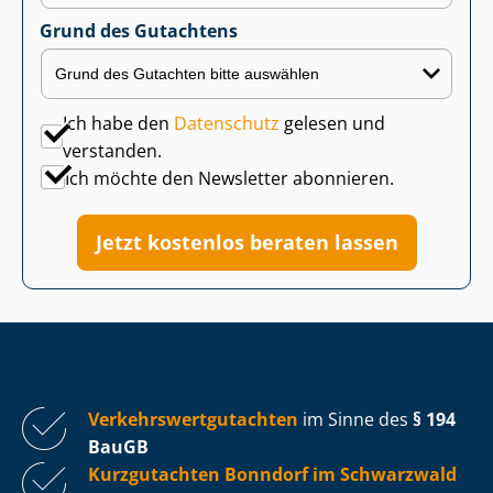
Grund des Gutachtens
Ich habe den
Datenschutz
gelesen und
verstanden.
Ich möchte den Newsletter abonnieren.
Jetzt kostenlos beraten lassen
Ver­kehrs­wert­gut­ach­ten
im Sinne des
§ 194
BauGB
Kurzgutachten Bonndorf im Schwarzwald