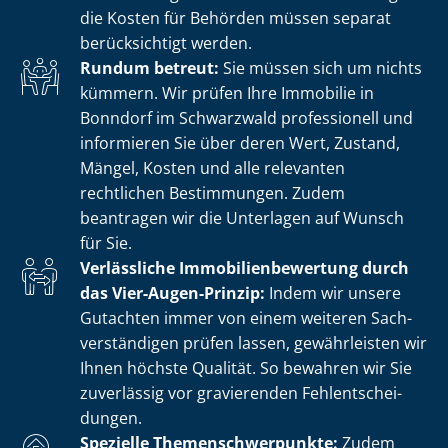
die Kosten für Behörden müssen separat
berücksichtigt werden.
Rundum betreut:
Sie müssen sich um nichts
kümmern. Wir prüfen Ihre Immobilie in
Bonndorf im Schwarzwald professionell und
informieren Sie über deren Wert, Zustand,
Mängel, Kosten und alle relevanten
rechtlichen Bestimmungen. Zudem
beantragen wir die Unterlagen auf Wunsch
für Sie.
Verlässliche Im­mo­bi­li­en­be­wer­tung durch
das Vier-Augen-Prinzip:
Indem wir unsere
Gutachten immer von einem weiteren Sach­
ver­stän­di­gen prüfen lassen, gewährleisten wir
Ihnen höchste Qualität. So bewahren wir Sie
zuverlässig vor gravierenden Fehl­ent­schei­
dun­gen.
Spezielle The­men­schwer­punk­te:
Zudem