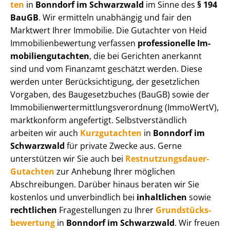
ten
in
Bonndorf im Schwarzwald
im Sinne des
§ 194
BauGB
. Wir ermitteln unabhängig und fair den
Marktwert Ihrer Immobilie. Die Gutachter von Heid
Im­mo­bi­li­en­be­wer­tung verfassen
professionelle Im­
mo­bi­li­en­gut­ach­ten
, die bei Gerichten anerkannt
sind und vom Finanzamt geschätzt werden. Diese
werden unter Be­rück­sich­ti­gung, der gesetzlichen
Vorgaben, des Baugesetzbuches (BauGB) sowie der
Im­mo­bi­li­en­wert­ermitt­lungs­ver­ord­nung (ImmoWertV),
marktkonform angefertigt. Selbst­ver­ständ­lich
arbeiten wir auch
Kurzgutachten
in
Bonndorf im
Schwarzwald
für private Zwecke aus. Gerne
unterstützen wir Sie auch bei
Rest­nut­zungs­dau­er-
Gutachten
zur Anhebung Ihrer möglichen
Abschreibungen. Darüber hinaus beraten wir Sie
kostenlos und unverbindlich bei
inhaltlichen
sowie
rechtlichen
Fragestellungen zu Ihrer
Grund­stücks­
be­wer­tung
in
Bonndorf im Schwarzwald
. Wir freuen