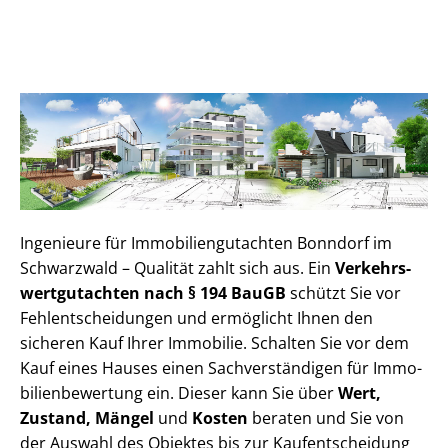
Ingenieure für Im­mo­bi­li­en­gut­ach­ten Bonndorf im
Schwarzwald – Qualität zahlt sich aus. Ein
Ver­kehrs­
wert­gut­ach­ten nach § 194 BauGB
schützt Sie vor
Fehl­ent­schei­dun­gen und ermöglicht Ihnen den
sicheren Kauf Ihrer Immobilie. Schalten Sie vor dem
Kauf eines Hauses einen Sach­ver­stän­di­gen für Im­mo­
bi­li­en­be­wer­tung ein. Dieser kann Sie über
Wert,
Zustand, Mängel
und
Kosten
beraten und Sie von
der Auswahl des Objektes bis zur Kauf­ent­schei­dung