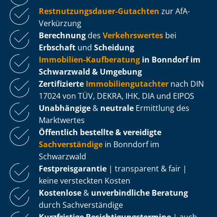
Rest­nut­zungs­dau­er-Gutachten
zur AfA-
Verkürzung
Berechnung
des
Verkehrswertes
bei
Erbschaft
und
Scheidung
Immobilien-Kaufberatung
in Bonndorf im
Schwarzwald & Umgebung
Zertifizierte
Im­mo­bi­li­en­gut­ach­ter
nach DIN
17024 von TÜV, DEKRA, IHK, DIA und EIPOS
Unabhängige
&
neutrale
Ermittlung des
Marktwertes
Öffentlich bestellte & vereidigte
Sachverständige
in Bonndorf im
Schwarzwald
Fest­preis­ga­ran­tie
| transparent & fair |
keine versteckten Kosten
Kostenlose
&
unverbindliche Beratung
durch Sachverständige
Kurzfristige Be­sich­ti­gungs­ter­mi­ne
| auch