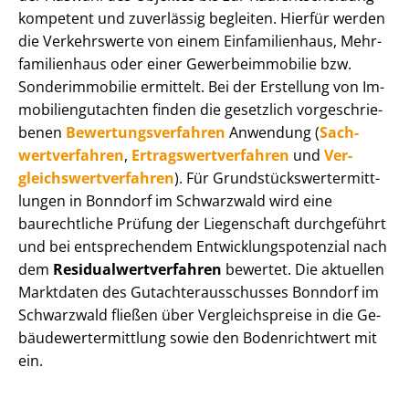
kompetent und zuverlässig begleiten. Hierfür werden
die Verkehrswerte von einem Einfamilienhaus, Mehr­
fa­mi­li­en­haus oder einer Ge­wer­be­im­mo­bi­lie bzw.
Sonderimmobilie ermittelt. Bei der Erstellung von Im­
mo­bi­li­en­gut­ach­ten finden die gesetzlich vor­ge­schrie­
be­nen
Be­wer­tungs­ver­fah­ren
Anwendung (
Sach­
wert­ver­fah­ren
,
Er­trags­wert­ver­fah­ren
und
Ver­
gleichs­wert­ver­fah­ren
). Für Grund­stücks­wert­ermitt­
lun­gen in Bonndorf im Schwarzwald wird eine
baurechtliche Prüfung der Liegenschaft durchgeführt
und bei entsprechendem Ent­wick­lungs­po­ten­zi­al nach
dem
Re­si­du­al­wert­ver­fah­ren
bewertet. Die aktuellen
Marktdaten des Gut­ach­ter­aus­schus­ses Bonndorf im
Schwarzwald fließen über Ver­gleichs­prei­se in die Ge­
bäu­de­wert­ermitt­lung sowie den Bodenrichtwert mit
ein.