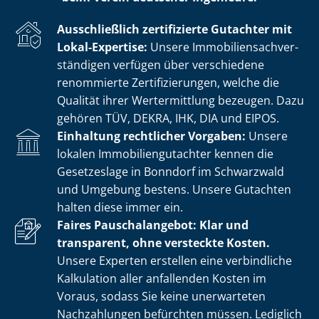
Ausschließlich zertifizierte Gutachter mit
Lokal-Expertise:
Unsere Im­mo­bi­li­en­sach­ver­
stän­di­gen verfügen über verschiedene
renommierte Zer­ti­fi­zie­run­gen, welche die
Qualität ihrer Wertermittlung bezeugen. Dazu
gehören TÜV, DEKRA, IHK, DIA und EIPOS.
Einhaltung rechtlicher Vorgaben:
Unsere
lokalen Im­mo­bi­li­en­gut­ach­ter kennen die
Gesetzeslage in Bonndorf im Schwarzwald
und Umgebung bestens. Unsere Gutachten
halten diese immer ein.
Faires Pauschalangebot: Klar und
transparent, ohne versteckte Kosten.
Unsere Experten erstellen eine verbindliche
Kalkulation aller anfallenden Kosten im
Voraus, sodass Sie keine unerwarteten
Nachzahlungen befürchten müssen. Lediglich