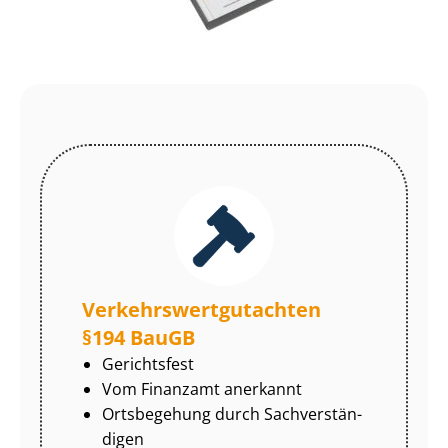
Ver­kehrs­wert­gut­ach­ten
§194 BauGB
Gerichtsfest
Vom Finanzamt anerkannt
Ortsbegehung durch Sach­ver­stän­
di­gen