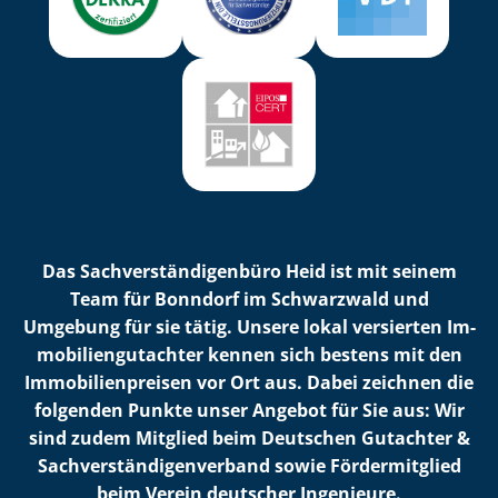
Das Sach­ver­stän­di­gen­bü­ro Heid ist mit seinem
Team für Bonndorf im Schwarzwald und
Umgebung für sie tätig. Unsere lokal versierten Im­
mo­bi­li­en­gut­ach­ter kennen sich bestens mit den
Im­mo­bi­li­en­prei­sen vor Ort aus. Dabei zeichnen die
folgenden Punkte unser Angebot für Sie aus: Wir
sind zudem Mitglied beim Deutschen Gutachter &
Sach­ver­stän­di­gen­ver­band sowie Fördermitglied
beim Verein deutscher Ingenieure.