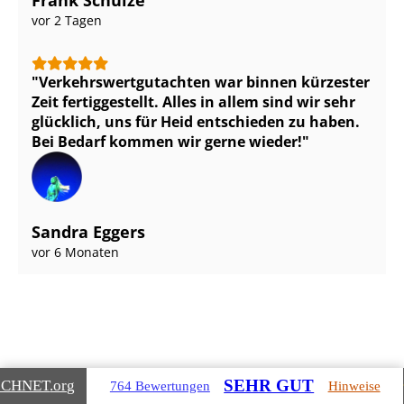
Frank Schulze
vor 2 Tagen
Ver­kehrs­wert­gut­ach­ten war binnen kürzester
Zeit fertiggestellt. Alles in allem sind wir sehr
glücklich, uns für Heid entschieden zu haben.
Bei Bedarf kommen wir gerne wieder!
Sandra Eggers
vor 6 Monaten
SEHR GUT
ICHNET
.org
764 Bewertungen
Hinweise
Gebäudearten, die wir für Sie