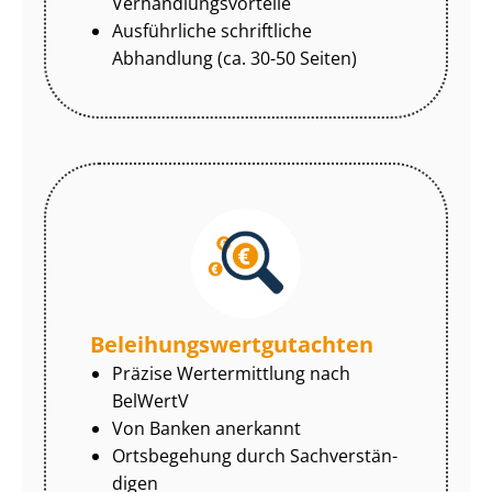
Ver­hand­lungs­vor­tei­le
Ausführliche schriftliche
Abhandlung (ca. 30-50 Seiten)
Be­lei­hungs­wert­gut­ach­ten
Präzise Wertermittlung nach
BelWertV
Von Banken anerkannt
Ortsbegehung durch Sach­ver­stän­
di­gen