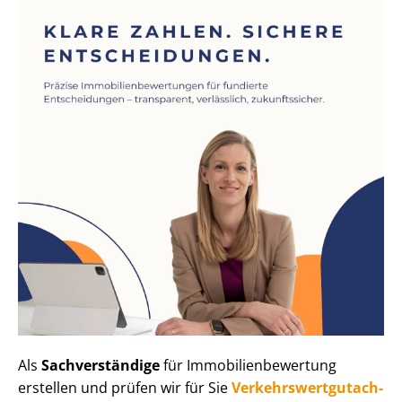
Als
Sachverständige
für Im­mo­bi­li­en­be­wer­tung
erstellen und prüfen wir für Sie
Ver­kehrs­wert­gut­ach­