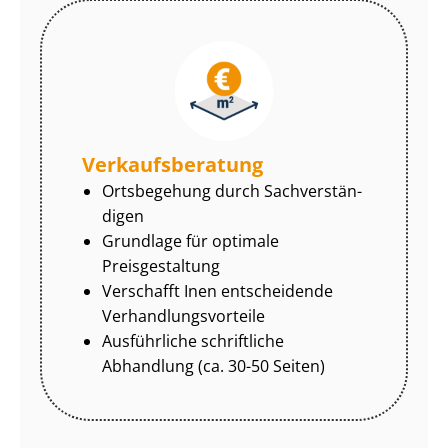
Ver­kaufs­be­ra­tung
Ortsbegehung durch Sach­ver­stän­
di­gen
Grundlage für optimale
Preisgestaltung
Verschafft Inen entscheidende
Ver­hand­lungs­vor­tei­le
Ausführliche schriftliche
Abhandlung (ca. 30-50 Seiten)