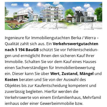
Ingenieure für Im­mo­bi­li­en­gut­ach­ten Berka / Werra –
Qualität zahlt sich aus. Ein
Ver­kehrs­wert­gut­ach­ten
nach § 194 BauGB
schützt Sie vor Fehl­ent­schei­dun­
gen und ermöglicht Ihnen den sicheren Kauf Ihrer
Immobilie. Schalten Sie vor dem Kauf eines Hauses
einen Sach­ver­stän­di­gen für Im­mo­bi­li­en­be­wer­tung
ein. Dieser kann Sie über
Wert, Zustand, Mängel
und
Kosten
beraten und Sie von der Auswahl des
Objektes bis zur Kauf­ent­schei­dung kompetent und
zuverlässig begleiten. Hierfür werden die
Verkehrswerte von einem Einfamilienhaus, Mehr­fa­mi­l
i­en­haus oder einer Ge­wer­be­im­mo­bi­lie bzw.