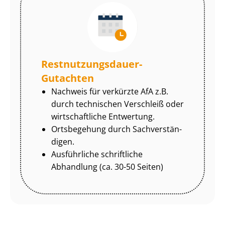
Rest­nut­zungs­dau­er-
Gutachten
Nachweis für verkürzte AfA z.B.
durch technischen Verschleiß oder
wirtschaftliche Entwertung.
Ortsbegehung durch Sach­ver­stän­
di­gen.
Ausführliche schriftliche
Abhandlung (ca. 30-50 Seiten)