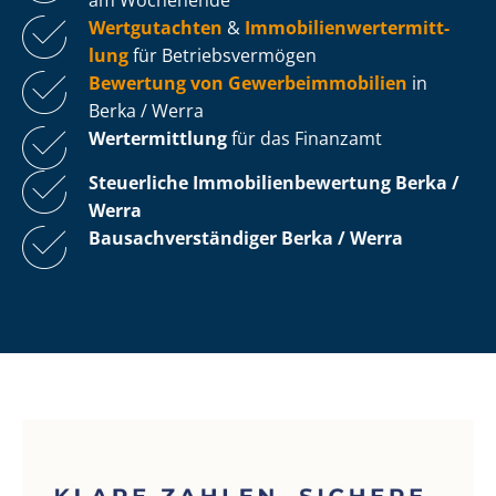
Wertgutachten
&
Im­mo­bi­li­en­wert­ermitt­
lung
für Be­triebs­ver­mö­gen
Bewertung von Ge­wer­be­im­mo­bi­li­en
in
Berka / Werra
Wertermittlung
für das Finanzamt
Steuerliche Im­mo­bi­li­en­be­wer­tung
Berka /
Werra
Bau­sach­ver­stän­di­ger Berka / Werra