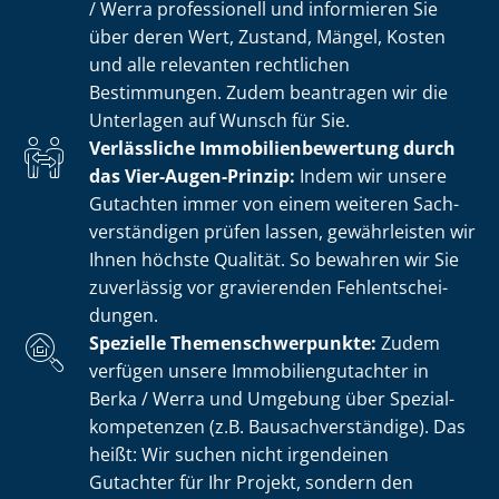
/ Werra professionell und informieren Sie
über deren Wert, Zustand, Mängel, Kosten
und alle relevanten rechtlichen
Bestimmungen. Zudem beantragen wir die
Unterlagen auf Wunsch für Sie.
Verlässliche Im­mo­bi­li­en­be­wer­tung durch
das Vier-Augen-Prinzip:
Indem wir unsere
Gutachten immer von einem weiteren Sach­
ver­stän­di­gen prüfen lassen, gewährleisten wir
Ihnen höchste Qualität. So bewahren wir Sie
zuverlässig vor gravierenden Fehl­ent­schei­
dun­gen.
Spezielle The­men­schwer­punk­te:
Zudem
verfügen unsere Im­mo­bi­li­en­gut­ach­ter in
Berka / Werra und Umgebung über Spe­zi­al­
kom­pe­ten­zen (z.B. Bau­sach­ver­stän­di­ge). Das
heißt: Wir suchen nicht irgendeinen
Gutachter für Ihr Projekt, sondern den