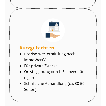
Kurzgutachten
Präzise Wertermittlung nach
ImmoWertV
Für private Zwecke
Ortsbegehung durch Sach­ver­stän­
di­gen
Schriftliche Abhandlung (ca. 30-50
Seiten)