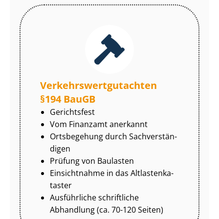
Ver­kehrs­wert­gut­ach­ten
§194 BauGB
Gerichtsfest
Vom Finanzamt anerkannt
Ortsbegehung durch Sach­ver­stän­
di­gen
Prüfung von Baulasten
Einsichtnahme in das Alt­las­ten­ka­
tas­ter
Ausführliche schriftliche
Abhandlung (ca. 70-120 Seiten)