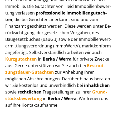
Immobilie. Die Gutachter von Heid Im­mo­bi­li­en­be­wer­
tung verfassen
professionelle Im­mo­bi­li­en­gut­ach­
ten
, die bei Gerichten anerkannt sind und vom
Finanzamt geschätzt werden. Diese werden unter Be­
rück­sich­ti­gung, der gesetzlichen Vorgaben, des
Baugesetzbuches (BauGB) sowie der Im­mo­bi­li­en­wert­
ermitt­lungs­ver­ord­nung (ImmoWertV), marktkonform
angefertigt. Selbst­ver­ständ­lich arbeiten wir auch
Kurzgutachten
in
Berka / Werra
für private Zwecke
aus. Gerne unterstützen wir Sie auch bei
Rest­nut­
zungs­dau­er-Gutachten
zur Anhebung Ihrer
möglichen Abschreibungen. Darüber hinaus beraten
wir Sie kostenlos und unverbindlich bei
inhaltlichen
sowie
rechtlichen
Fragestellungen zu Ihrer
Grund­
stücks­be­wer­tung
in
Berka / Werra
. Wir freuen uns
auf Ihre Kontaktaufnahme.