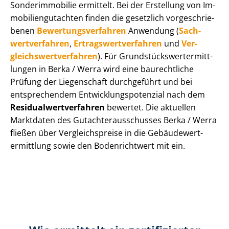
Sonderimmobilie ermittelt. Bei der Erstellung von Im­
mo­bi­li­en­gut­ach­ten finden die gesetzlich vor­ge­schrie­
be­nen
Be­wer­tungs­ver­fah­ren
Anwendung (
Sach­
wert­ver­fah­ren
,
Er­trags­wert­ver­fah­ren
und
Ver­
gleichs­wert­ver­fah­ren
). Für Grund­stücks­wert­ermitt­
lun­gen in Berka / Werra wird eine baurechtliche
Prüfung der Liegenschaft durchgeführt und bei
entsprechendem Ent­wick­lungs­po­ten­zi­al nach dem
Re­si­du­al­wert­ver­fah­ren
bewertet. Die aktuellen
Marktdaten des Gut­ach­ter­aus­schus­ses Berka / Werra
fließen über Ver­gleichs­prei­se in die Ge­bäu­de­wert­
ermitt­lung sowie den Bodenrichtwert mit ein.