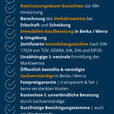
Rest­nut­zungs­dau­er-Gutachten
zur AfA-
Verkürzung
Berechnung
des
Verkehrswertes
bei
Erbschaft
und
Scheidung
Immobilien-Kaufberatung
in Berka / Werra
& Umgebung
Zertifizierte
Im­mo­bi­li­en­gut­ach­ter
nach DIN
17024 von TÜV, DEKRA, IHK, DIA und EIPOS
Unabhängige
&
neutrale
Ermittlung des
Marktwertes
Öffentlich bestellte & vereidigte
Sachverständige
in Berka / Werra
Fest­preis­ga­ran­tie
| transparent & fair |
keine versteckten Kosten
Kostenlose
&
unverbindliche Beratung
durch Sachverständige
Kurzfristige Be­sich­ti­gungs­ter­mi­ne
| auch
am Wochenende