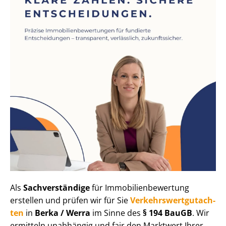
Als
Sachverständige
für Im­mo­bi­li­en­be­wer­tung
erstellen und prüfen wir für Sie
Ver­kehrs­wert­gut­ach­
ten
in
Berka / Werra
im Sinne des
§ 194 BauGB
. Wir
ermitteln unabhängig und fair den Marktwert Ihrer