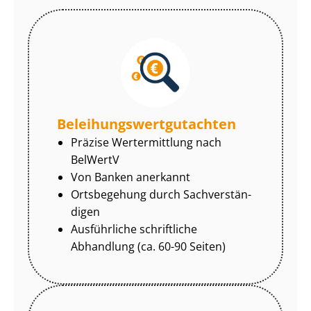
Be­lei­hungs­wert­gut­ach­ten
Präzise Wertermittlung nach
BelWertV
Von Banken anerkannt
Ortsbegehung durch Sach­ver­stän­
di­gen
Ausführliche schriftliche
Abhandlung (ca. 60-90 Seiten)