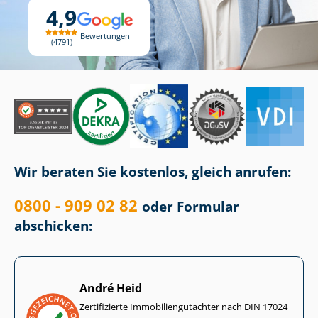
4,9
Bewertungen
4791
Wir beraten Sie kostenlos, gleich anrufen:
0800 - 909 02 82
oder Formular
abschicken:
André Heid
Zertifizierte Im­mo­bi­li­en­gut­ach­ter nach DIN 17024