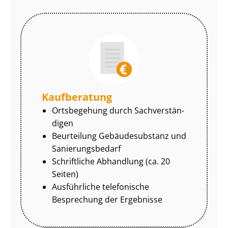
Kaufberatung
Ortsbegehung durch Sach­ver­stän­
di­gen
Beurteilung Gebäudesubstanz und
Sa­nie­rungs­be­darf
Schriftliche Abhandlung (ca. 20
Seiten)
Ausführliche telefonische
Besprechung der Ergebnisse