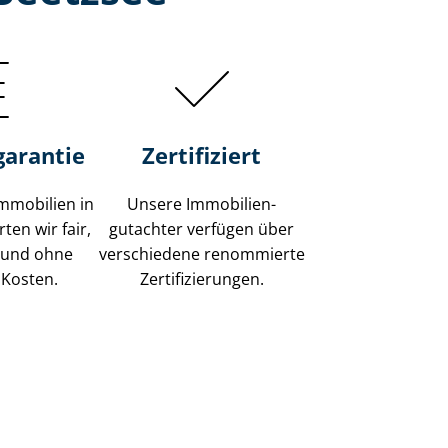
garantie
Zertifiziert
mmobilien in
Unsere Immobilien­
ten wir fair,
gutachter verfügen über
 und ohne
verschiedene renommierte
 Kosten.
Zer­ti­fi­zie­run­gen.