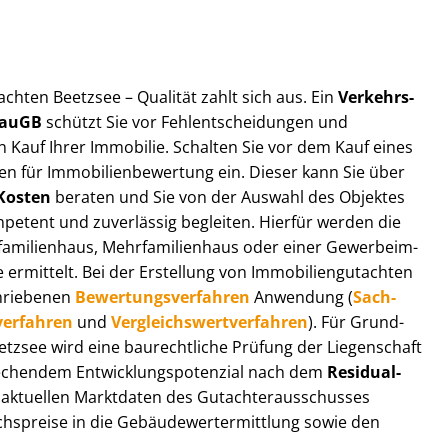
t­ach­ten Beetzsee – Qualität zahlt sich aus. Ein
Ver­kehrs­
 BauGB
schützt Sie vor Fehl­ent­schei­dun­gen und
 Kauf Ihrer Immobilie. Schalten Sie vor dem Kauf eines
n für Im­mo­bi­li­en­be­wer­tung ein. Dieser kann Sie über
Kosten
beraten und Sie von der Auswahl des Objektes
ompetent und zuverlässig begleiten. Hierfür werden die
ilienhaus, Mehr­fa­mi­li­en­haus oder einer Ge­wer­be­im­
rmittelt. Bei der Erstellung von Im­mo­bi­li­en­gut­ach­ten
hrie­be­nen
Be­wer­tungs­ver­fah­ren
Anwendung (
Sach­
ver­fah­ren
und
Ver­gleichs­wert­ver­fah­ren
). Für Grund­
Beetzsee wird eine baurechtliche Prüfung der Liegenschaft
hendem Ent­wick­lungs­po­ten­zi­al nach dem
Re­si­du­al­
aktuellen Marktdaten des Gut­ach­ter­aus­schus­ses
hs­prei­se in die Ge­bäu­de­wert­ermitt­lung sowie den