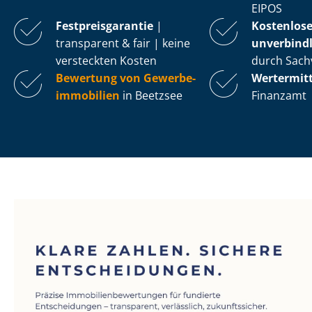
EIPOS
Fest­preis­ga­ran­tie
|
Kostenlos
transparent & fair | keine
unverbindl
versteckten Kosten
durch Sach
Bewertung von Ge­wer­be­
Wertermit
im­mo­bi­li­en
in Beetzsee
Finanzamt