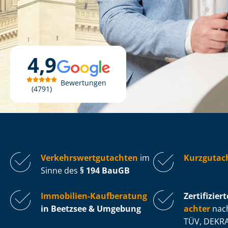
4,9
Bewertungen
4791
Ver­kehrs­wert­gut­ach­ten
im
Kurzgutac
Sinne des
§ 194 BauGB
Immobilien-Kaufberatung
Zertifiziert
in Beetzsee & Umgebung
ach­ter
nach
TÜV, DEKRA