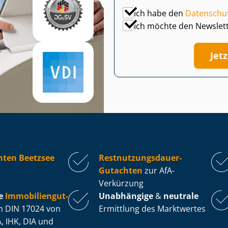
Ich habe den
Datenschu
Ich möchte den Newslet
Jet
hten Beetzsee
Rest­nut­zungs­dau­er-
Gutachten
zur AfA-
Verkürzung
e
Im­mo­bi­li­en­gut­
Unabhängige
&
neutrale
 DIN 17024 von
Ermittlung des Marktwertes
, IHK, DIA und