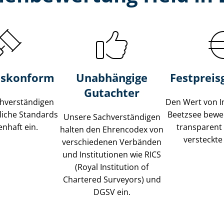
s­konform
Unabhängige
Festpreis​
Gutachter
­ver­stän­di­gen
Den Wert von I
liche Standards
Beetzsee bewer
Unsere Sach­ver­stän­di­gen
nhaft ein.
transparent
halten den Ehrencodex von
versteckte
verschiedenen Verbänden
und Institutionen wie RICS
(Royal Institution of
Chartered Surveyors) und
DGSV ein.