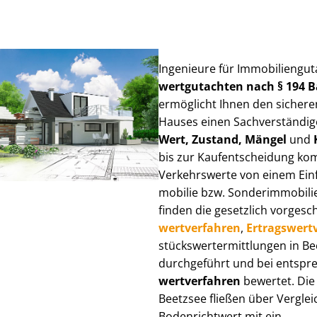
Ingenieure für Im­mo­bi­li­en­gu
wert­gut­ach­ten nach § 194
ermöglicht Ihnen den sicheren
Hauses einen Sach­ver­stän­di­ge
Wert, Zustand, Mängel
und
bis zur Kauf­ent­schei­dung k
Verkehrswerte von einem Einfam
mo­bi­lie bzw. Sonderimmobilie e
finden die gesetzlich vor­ge­sc
wert­ver­fah­ren
,
Er­trags­wert­
stücks­wert­ermitt­lun­gen in 
durchgeführt und bei entsprec
wert­ver­fah­ren
bewertet. Die 
Beetzsee fließen über Ver­gleic
Bodenrichtwert mit ein.