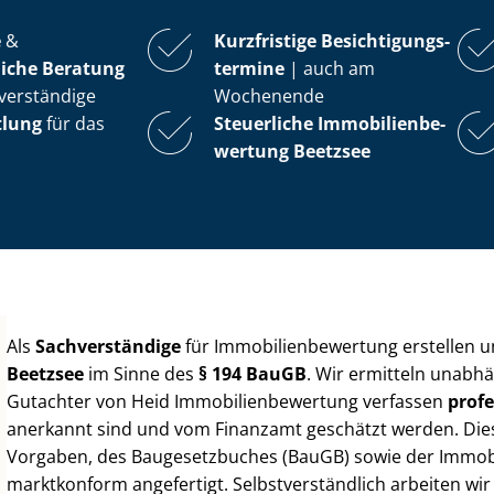
e
&
Kurzfristige Be­sich­ti­gungs­
iche Beratung
ter­mi­ne
| auch am
verständige
Wochenende
tlung
für das
Steuerliche Im­mo­bi­li­en­be­
wer­tung
Beetzsee
Als
Sachverständige
für Im­mo­bi­li­en­be­wer­tung erstellen
Beetzsee
im Sinne des
§ 194 BauGB
. Wir ermitteln unabhä
Gutachter von Heid Im­mo­bi­li­en­be­wer­tung verfassen
profe
anerkannt sind und vom Finanzamt geschätzt werden. Diese 
Vorgaben, des Baugesetzbuches (BauGB) sowie der Im­mo­bi­l
marktkonform angefertigt. Selbst­ver­ständ­lich arbeiten wi