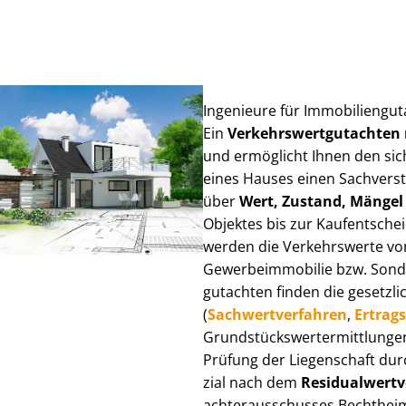
Ingenieure für Im­mo­bi­li­en­g
Ein
Ver­kehrs­wert­gut­ach­te
und ermöglicht Ihnen den sic
eines Hauses einen Sach­ver­stän
über
Wert, Zustand, Mängel
Objektes bis zur Kauf­ent­sch
werden die Verkehrswerte von 
Ge­wer­be­im­mo­bi­lie bzw. Son
gut­ach­ten finden die gesetzli
(
Sach­wert­ver­fah­ren
,
Er­trags
Grund­stücks­wert­ermitt­lun­
Prüfung der Liegenschaft dur
zi­al nach dem
Re­si­du­al­wert­
ach­ter­aus­schus­ses Bechtheim