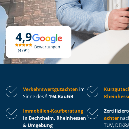
4,9
Bewertungen
4791
Ver­kehrs­wert­gut­ach­ten
im
Kurzgutac
Sinne des
§ 194 BauGB
Rheinhess
Immobilien-Kaufberatung
Zertifiziert
in Bechtheim, Rheinhessen
ach­ter
nach
& Umgebung
TÜV, DEKRA