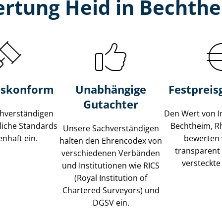
rtung Heid in Bechth
s­konform
Unabhängige
Festpreis​
Gutachter
­ver­stän­di­gen
Den Wert von I
liche Standards
Bechtheim, R
Unsere Sach­ver­stän­di­gen
nhaft ein.
bewerten w
halten den Ehrencodex von
transparent
verschiedenen Verbänden
versteckte
und Institutionen wie RICS
(Royal Institution of
Chartered Surveyors) und
DGSV ein.