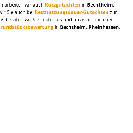
ch arbeiten wir auch
Kurzgutachten
in
Bechtheim,
wir Sie auch bei
Rest­nut­zungs­dau­er-Gutachten
zur
 beraten wir Sie kostenlos und unverbindlich bei
rund­stücks­be­wer­tung
in
Bechtheim, Rheinhessen
.