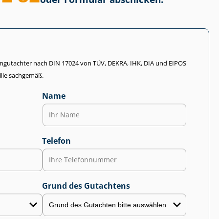
li­en­gut­ach­ter nach DIN 17024 von TÜV, DEKRA, IHK, DIA und EIPOS
lie sachgemäß.
Name
Telefon
Grund des Gutachtens