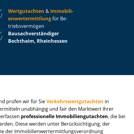
Wertgutachten
&
Im­mo­bi­li­
en­wert­ermitt­lung
für Be­
triebs­ver­mö­gen
Bau­sach­ver­stän­di­ger
Bechtheim, Rheinhessen
 und prüfen wir für Sie
Ver­kehrs­wert­gut­ach­ten
in
 ermitteln unabhängig und fair den Marktwert Ihrer
 verfassen
professionelle Im­mo­bi­li­en­gut­ach­ten
, die bei
en. Diese werden unter Be­rück­sich­ti­gung, der
r Im­mo­bi­li­en­wert­ermitt­lungs­ver­ord­nung