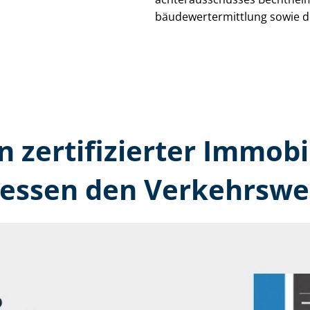
bäu­de­wert­ermitt­lung sowie 
n zertifizierter Immobi
essen den Verkehrswer