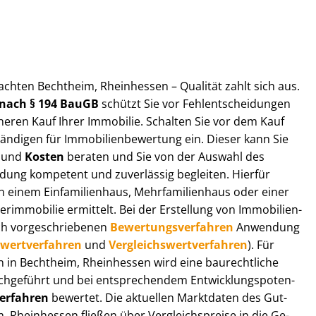
ut­ach­ten Bechtheim, Rheinhessen – Qualität zahlt sich aus.
n nach § 194 BauGB
schützt Sie vor Fehl­ent­schei­dun­gen
heren Kauf Ihrer Immobilie. Schalten Sie vor dem Kauf
­di­gen für Im­mo­bi­li­en­be­wer­tung ein. Dieser kann Sie
und
Kosten
beraten und Sie von der Auswahl des
ei­dung kompetent und zuverlässig begleiten. Hierfür
einem Einfamilienhaus, Mehr­fa­mi­li­en­haus oder einer
derimmobilie ermittelt. Bei der Erstellung von Im­mo­bi­li­en­
ch vor­ge­schrie­be­nen
Be­wer­tungs­ver­fah­ren
Anwendung
­wert­ver­fah­ren
und
Ver­gleichs­wert­ver­fah­ren
). Für
gen in Bechtheim, Rheinhessen wird eine baurechtliche
chgeführt und bei entsprechendem Ent­wick­lungs­po­ten­
ver­fah­ren
bewertet. Die aktuellen Marktdaten des Gut­
, Rheinhessen fließen über Ver­gleichs­prei­se in die Ge­