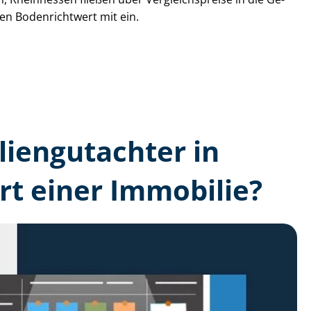
den Bodenrichtwert mit ein.
lien­gutachter in
t einer Immobilie?