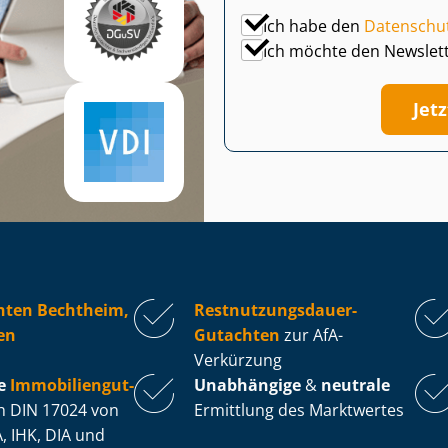
Ich habe den
Datenschu
Ich möchte den Newslet
Jet
hten Bechtheim,
Rest­nut­zungs­dau­er-
en
Gutachten
zur AfA-
Verkürzung
e
Im­mo­bi­li­en­gut­
Unabhängige
&
neutrale
 DIN 17024 von
Ermittlung des Marktwertes
, IHK, DIA und