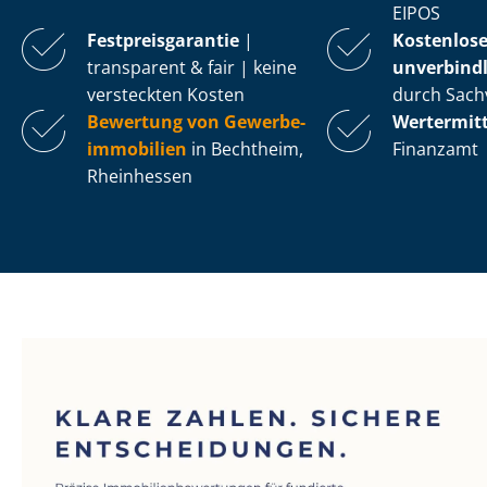
EIPOS
Fest­preis­ga­ran­tie
|
Kostenlos
transparent & fair | keine
unverbindl
versteckten Kosten
durch Sach
Bewertung von Ge­wer­be­
Wertermit
im­mo­bi­li­en
in Bechtheim,
Finanzamt
Rheinhessen