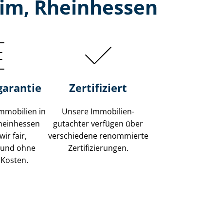
eim, Rheinhessen
garantie
Zertifiziert
mmobilien in
Unsere Immobilien­
heinhessen
gutachter verfügen über
ir fair,
verschiedene renommierte
 und ohne
Zer­ti­fi­zie­run­gen.
 Kosten.