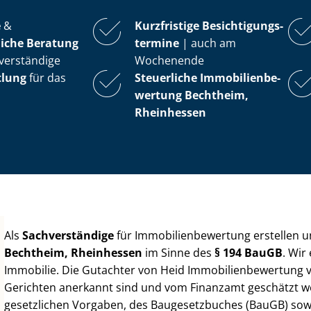
e
&
Kurzfristige Be­sich­ti­gungs­
iche Beratung
ter­mi­ne
| auch am
verständige
Wochenende
tlung
für das
Steuerliche Im­mo­bi­li­en­be­
wer­tung
Bechtheim,
Rheinhessen
Als
Sachverständige
für Im­mo­bi­li­en­be­wer­tung erstellen
Bechtheim, Rheinhessen
im Sinne des
§ 194 BauGB
. Wir
Immobilie. Die Gutachter von Heid Im­mo­bi­li­en­be­wer­tung
Gerichten anerkannt sind und vom Finanzamt geschätzt werd
gesetzlichen Vorgaben, des Baugesetzbuches (BauGB) sowie de