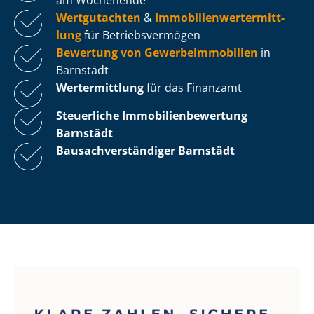
Wertgutachten
&
Im­mo­bi­li­en­wert­ermitt­
lung
für Be­triebs­ver­mö­gen
Bewertung von Ge­wer­be­im­mo­bi­li­en
in
Barnstädt
Wertermittlung
für das Finanzamt
Steuerliche Im­mo­bi­li­en­be­wer­tung
Barnstädt
Bau­sach­ver­stän­di­ger Barnstädt