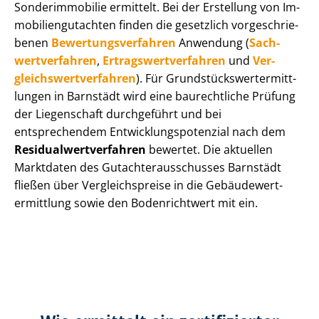
Sonderimmobilie ermittelt. Bei der Erstellung von Im­
mo­bi­li­en­gut­ach­ten finden die gesetzlich vor­ge­schrie­
be­nen
Be­wer­tungs­ver­fah­ren
Anwendung (
Sach­
wert­ver­fah­ren
,
Er­trags­wert­ver­fah­ren
und
Ver­
gleichs­wert­ver­fah­ren
). Für Grund­stücks­wert­ermitt­
lun­gen in Barnstädt wird eine baurechtliche Prüfung
der Liegenschaft durchgeführt und bei
entsprechendem Ent­wick­lungs­po­ten­zi­al nach dem
Re­si­du­al­wert­ver­fah­ren
bewertet. Die aktuellen
Marktdaten des Gut­ach­ter­aus­schus­ses Barnstädt
fließen über Ver­gleichs­prei­se in die Ge­bäu­de­wert­
ermitt­lung sowie den Bodenrichtwert mit ein.