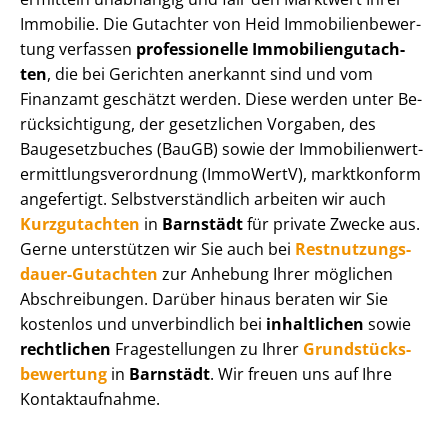
Immobilie. Die Gutachter von Heid Im­mo­bi­li­en­be­wer­
tung verfassen
professionelle Im­mo­bi­li­en­gut­ach­
ten
, die bei Gerichten anerkannt sind und vom
Finanzamt geschätzt werden. Diese werden unter Be­
rück­sich­ti­gung, der gesetzlichen Vorgaben, des
Baugesetzbuches (BauGB) sowie der Im­mo­bi­li­en­wert­
ermitt­lungs­ver­ord­nung (ImmoWertV), marktkonform
angefertigt. Selbst­ver­ständ­lich arbeiten wir auch
Kurzgutachten
in
Barnstädt
für private Zwecke aus.
Gerne unterstützen wir Sie auch bei
Rest­nut­zungs­
dau­er-Gutachten
zur Anhebung Ihrer möglichen
Abschreibungen. Darüber hinaus beraten wir Sie
kostenlos und unverbindlich bei
inhaltlichen
sowie
rechtlichen
Fragestellungen zu Ihrer
Grund­stücks­
be­wer­tung
in
Barnstädt
. Wir freuen uns auf Ihre
Kontaktaufnahme.