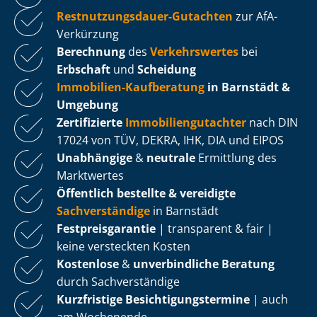
Rest­nut­zungs­dau­er-Gutachten
zur AfA-
Verkürzung
Berechnung
des
Verkehrswertes
bei
Erbschaft
und
Scheidung
Immobilien-Kaufberatung
in Barnstädt &
Umgebung
Zertifizierte
Im­mo­bi­li­en­gut­ach­ter
nach DIN
17024 von TÜV, DEKRA, IHK, DIA und EIPOS
Unabhängige
&
neutrale
Ermittlung des
Marktwertes
Öffentlich bestellte & vereidigte
Sachverständige
in Barnstädt
Fest­preis­ga­ran­tie
| transparent & fair |
keine versteckten Kosten
Kostenlose
&
unverbindliche Beratung
durch Sachverständige
Kurzfristige Be­sich­ti­gungs­ter­mi­ne
| auch
am Wochenende