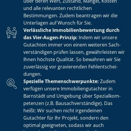
über deren Wert, Zustand, Mängel, Kosten
und alle relevanten rechtlichen
Bestimmungen. Zudem beantragen wir die
Unterlagen auf Wunsch für Sie.
Verlässliche Im­mo­bi­li­en­be­wer­tung durch
das Vier-Augen-Prinzip:
Indem wir unsere
Gutachten immer von einem weiteren Sach­
ver­stän­di­gen prüfen lassen, gewährleisten wir
Ihnen höchste Qualität. So bewahren wir Sie
zuverlässig vor gravierenden Fehl­ent­schei­
dun­gen.
Spezielle The­men­schwer­punk­te:
Zudem
verfügen unsere Im­mo­bi­li­en­gut­ach­ter in
Barnstädt und Umgebung über Spe­zi­al­kom­
pe­ten­zen (z.B. Bau­sach­ver­stän­di­ge). Das
heißt: Wir suchen nicht irgendeinen
Gutachter für Ihr Projekt, sondern den
optimal geeigneten, sodass wir auch