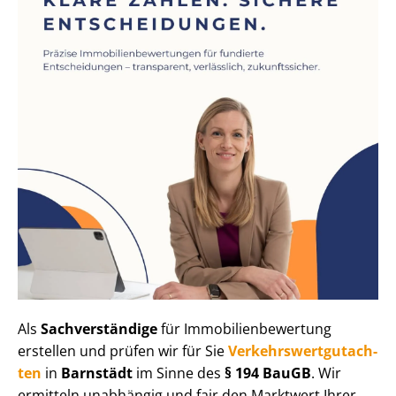
Als
Sachverständige
für Im­mo­bi­li­en­be­wer­tung
erstellen und prüfen wir für Sie
Ver­kehrs­wert­gut­ach­
ten
in
Barnstädt
im Sinne des
§ 194 BauGB
. Wir
ermitteln unabhängig und fair den Marktwert Ihrer