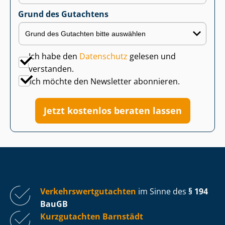
Grund des Gutachtens
Ich habe den
Datenschutz
gelesen und
verstanden.
Ich möchte den Newsletter abonnieren.
Jetzt kostenlos beraten lassen
Ver­kehrs­wert­gut­ach­ten
im Sinne des
§ 194
BauGB
Kurzgutachten Barnstädt