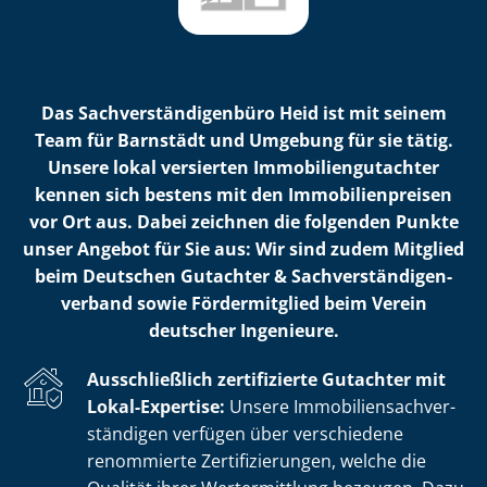
Das Sach­ver­stän­di­gen­bü­ro Heid ist mit seinem
Team für Barnstädt und Umgebung für sie tätig.
Unsere lokal versierten Im­mo­bi­li­en­gut­ach­ter
kennen sich bestens mit den Im­mo­bi­li­en­prei­sen
vor Ort aus. Dabei zeichnen die folgenden Punkte
unser Angebot für Sie aus: Wir sind zudem Mitglied
beim Deutschen Gutachter & Sach­ver­stän­di­gen­
ver­band sowie Fördermitglied beim Verein
deutscher Ingenieure.
Ausschließlich zertifizierte Gutachter mit
Lokal-Expertise:
Unsere Im­mo­bi­li­en­sach­ver­
stän­di­gen verfügen über verschiedene
renommierte Zer­ti­fi­zie­run­gen, welche die