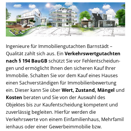
Ingenieure für Im­mo­bi­li­en­gut­ach­ten Barnstädt –
Qualität zahlt sich aus. Ein
Ver­kehrs­wert­gut­ach­ten
nach § 194 BauGB
schützt Sie vor Fehl­ent­schei­dun­
gen und ermöglicht Ihnen den sicheren Kauf Ihrer
Immobilie. Schalten Sie vor dem Kauf eines Hauses
einen Sach­ver­stän­di­gen für Im­mo­bi­li­en­be­wer­tung
ein. Dieser kann Sie über
Wert, Zustand, Mängel
und
Kosten
beraten und Sie von der Auswahl des
Objektes bis zur Kauf­ent­schei­dung kompetent und
zuverlässig begleiten. Hierfür werden die
Verkehrswerte von einem Einfamilienhaus, Mehr­fa­mi­l
i­en­haus oder einer Ge­wer­be­im­mo­bi­lie bzw.