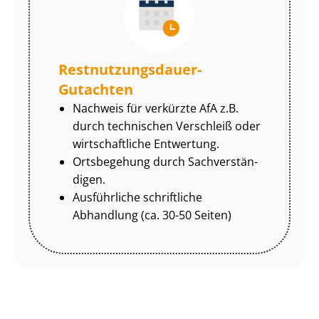
Rest­nut­zungs­dau­er-
Gutachten
Nachweis für verkürzte AfA z.B.
durch technischen Verschleiß oder
wirtschaftliche Entwertung.
Ortsbegehung durch Sach­ver­stän­
di­gen.
Ausführliche schriftliche
Abhandlung (ca. 30-50 Seiten)