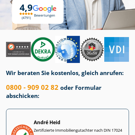
4,9
Bewertungen
4791
Wir beraten Sie kostenlos, gleich anrufen:
0800 - 909 02 82
oder Formular
abschicken:
André Heid
Zertifizierte Im­mo­bi­li­en­gut­ach­ter nach DIN 17024