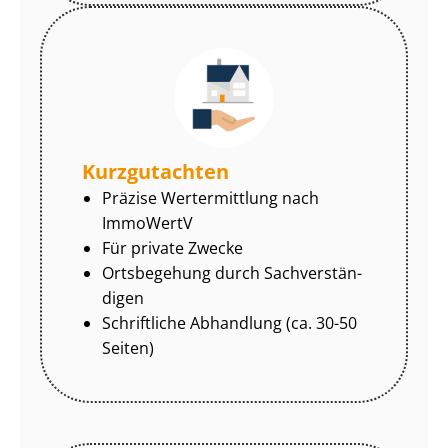
Kurzgutachten
Präzise Wertermittlung nach
ImmoWertV
Für private Zwecke
Ortsbegehung durch Sach­ver­stän­
di­gen
Schriftliche Abhandlung (ca. 30-50
Seiten)