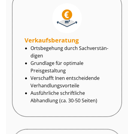
Ver­kaufs­be­ra­tung
Ortsbegehung durch Sach­ver­stän­
di­gen
Grundlage für optimale
Preisgestaltung
Verschafft Inen entscheidende
Ver­hand­lungs­vor­tei­le
Ausführliche schriftliche
Abhandlung (ca. 30-50 Seiten)