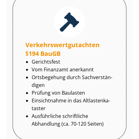
Ver­kehrs­wert­gut­ach­ten
§194 BauGB
Gerichtsfest
Vom Finanzamt anerkannt
Ortsbegehung durch Sach­ver­stän­
di­gen
Prüfung von Baulasten
Einsichtnahme in das Alt­las­ten­ka­
tas­ter
Ausführliche schriftliche
Abhandlung (ca. 70-120 Seiten)