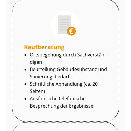
Kaufberatung
Ortsbegehung durch Sach­ver­stän­
di­gen
Beurteilung Gebäudesubstanz und
Sa­nie­rungs­be­darf
Schriftliche Abhandlung (ca. 20
Seiten)
Ausführliche telefonische
Besprechung der Ergebnisse