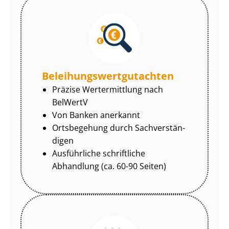
Be­lei­hungs­wert­gut­ach­ten
Präzise Wertermittlung nach
BelWertV
Von Banken anerkannt
Ortsbegehung durch Sach­ver­stän­
di­gen
Ausführliche schriftliche
Abhandlung (ca. 60-90 Seiten)