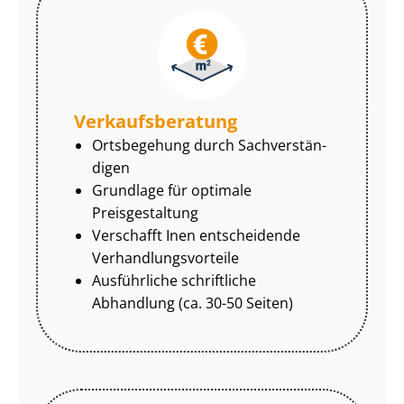
Ver­kaufs­be­ra­tung
Ortsbegehung durch Sach­ver­stän­
di­gen
Grundlage für optimale
Preisgestaltung
Verschafft Inen entscheidende
Ver­hand­lungs­vor­tei­le
Ausführliche schriftliche
Abhandlung (ca. 30-50 Seiten)