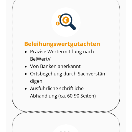
Be­lei­hungs­wert­gut­ach­ten
Präzise Wertermittlung nach
BelWertV
Von Banken anerkannt
Ortsbegehung durch Sach­ver­stän­
di­gen
Ausführliche schriftliche
Abhandlung (ca. 60-90 Seiten)