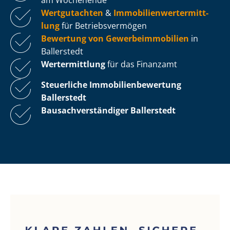
Wertgutachten
&
Im­mo­bi­li­en­wert­ermitt­
lung
für Be­triebs­ver­mö­gen
Bewertung von Ge­wer­be­im­mo­bi­li­en
in
Ballerstedt
Wertermittlung
für das Finanzamt
Steuerliche Im­mo­bi­li­en­be­wer­tung
Ballerstedt
Bau­sach­ver­stän­di­ger Ballerstedt