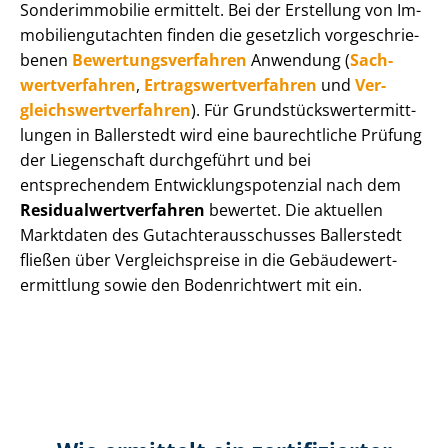
Sonderimmobilie ermittelt. Bei der Erstellung von Im­
mo­bi­li­en­gut­ach­ten finden die gesetzlich vor­ge­schrie­
be­nen
Be­wer­tungs­ver­fah­ren
Anwendung (
Sach­
wert­ver­fah­ren
,
Er­trags­wert­ver­fah­ren
und
Ver­
gleichs­wert­ver­fah­ren
). Für Grund­stücks­wert­ermitt­
lun­gen in Ballerstedt wird eine baurechtliche Prüfung
der Liegenschaft durchgeführt und bei
entsprechendem Ent­wick­lungs­po­ten­zi­al nach dem
Re­si­du­al­wert­ver­fah­ren
bewertet. Die aktuellen
Marktdaten des Gut­ach­ter­aus­schus­ses Ballerstedt
fließen über Ver­gleichs­prei­se in die Ge­bäu­de­wert­
ermitt­lung sowie den Bodenrichtwert mit ein.