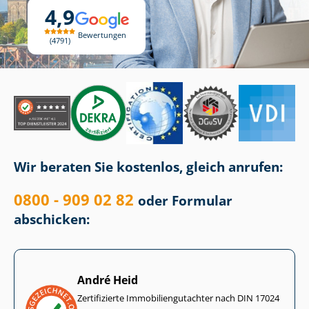
4,9
Bewertungen
4791
Wir beraten Sie kostenlos, gleich anrufen:
0800 - 909 02 82
oder Formular
abschicken:
André Heid
Zertifizierte Im­mo­bi­li­en­gut­ach­ter nach DIN 17024