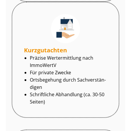
Kurzgutachten
Präzise Wertermittlung nach
ImmoWertV
Für private Zwecke
Ortsbegehung durch Sach­ver­stän­
di­gen
Schriftliche Abhandlung (ca. 30-50
Seiten)