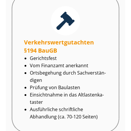
Ver­kehrs­wert­gut­ach­ten
§194 BauGB
Gerichtsfest
Vom Finanzamt anerkannt
Ortsbegehung durch Sach­ver­stän­
di­gen
Prüfung von Baulasten
Einsichtnahme in das Alt­las­ten­ka­
tas­ter
Ausführliche schriftliche
Abhandlung (ca. 70-120 Seiten)