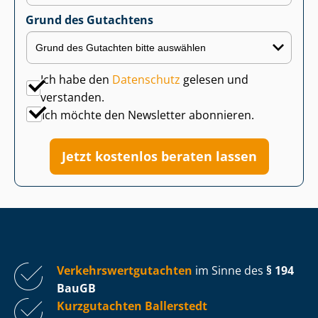
Grund des Gutachtens
Ich habe den
Datenschutz
gelesen und
verstanden.
Ich möchte den Newsletter abonnieren.
Jetzt kostenlos beraten lassen
Ver­kehrs­wert­gut­ach­ten
im Sinne des
§ 194
BauGB
Kurzgutachten Ballerstedt