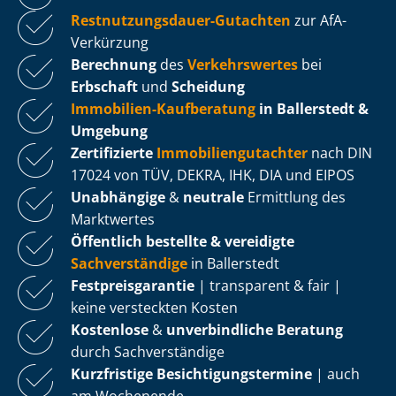
Rest­nut­zungs­dau­er-Gutachten
zur AfA-
Verkürzung
Berechnung
des
Verkehrswertes
bei
Erbschaft
und
Scheidung
Immobilien-Kaufberatung
in Ballerstedt &
Umgebung
Zertifizierte
Im­mo­bi­li­en­gut­ach­ter
nach DIN
17024 von TÜV, DEKRA, IHK, DIA und EIPOS
Unabhängige
&
neutrale
Ermittlung des
Marktwertes
Öffentlich bestellte & vereidigte
Sachverständige
in Ballerstedt
Fest­preis­ga­ran­tie
| transparent & fair |
keine versteckten Kosten
Kostenlose
&
unverbindliche Beratung
durch Sachverständige
Kurzfristige Be­sich­ti­gungs­ter­mi­ne
| auch
am Wochenende