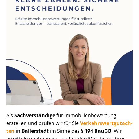
Als
Sachverständige
für Im­mo­bi­li­en­be­wer­tung
erstellen und prüfen wir für Sie
Ver­kehrs­wert­gut­ach­
ten
in
Ballerstedt
im Sinne des
§ 194 BauGB
. Wir
ermitteln unabhängig und fair den Marktwert Ihrer