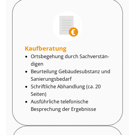
Kaufberatung
Ortsbegehung durch Sach­ver­stän­
di­gen
Beurteilung Gebäudesubstanz und
Sa­nie­rungs­be­darf
Schriftliche Abhandlung (ca. 20
Seiten)
Ausführliche telefonische
Besprechung der Ergebnisse