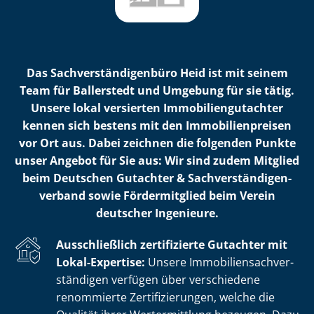
Das Sach­ver­stän­di­gen­bü­ro Heid ist mit seinem
Team für Ballerstedt und Umgebung für sie tätig.
Unsere lokal versierten Im­mo­bi­li­en­gut­ach­ter
kennen sich bestens mit den Im­mo­bi­li­en­prei­sen
vor Ort aus. Dabei zeichnen die folgenden Punkte
unser Angebot für Sie aus: Wir sind zudem Mitglied
beim Deutschen Gutachter & Sach­ver­stän­di­gen­
ver­band sowie Fördermitglied beim Verein
deutscher Ingenieure.
Ausschließlich zertifizierte Gutachter mit
Lokal-Expertise:
Unsere Im­mo­bi­li­en­sach­ver­
stän­di­gen verfügen über verschiedene
renommierte Zer­ti­fi­zie­run­gen, welche die