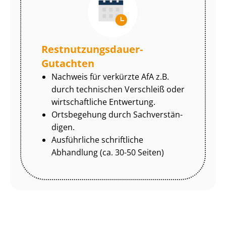
Rest­nut­zungs­dau­er-
Gutachten
Nachweis für verkürzte AfA z.B.
durch technischen Verschleiß oder
wirtschaftliche Entwertung.
Ortsbegehung durch Sach­ver­stän­
di­gen.
Ausführliche schriftliche
Abhandlung (ca. 30-50 Seiten)