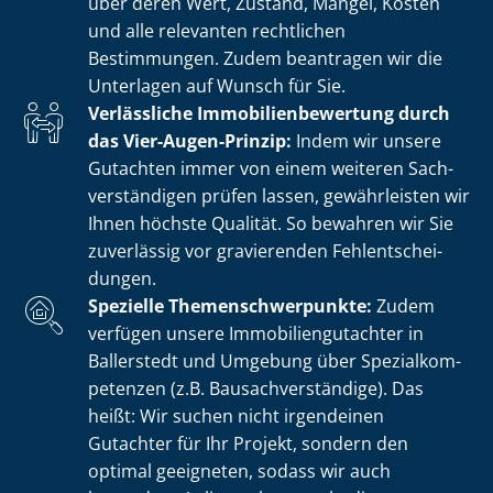
über deren Wert, Zustand, Mängel, Kosten
und alle relevanten rechtlichen
Bestimmungen. Zudem beantragen wir die
Unterlagen auf Wunsch für Sie.
Verlässliche Im­mo­bi­li­en­be­wer­tung durch
das Vier-Augen-Prinzip:
Indem wir unsere
Gutachten immer von einem weiteren Sach­
ver­stän­di­gen prüfen lassen, gewährleisten wir
Ihnen höchste Qualität. So bewahren wir Sie
zuverlässig vor gravierenden Fehl­ent­schei­
dun­gen.
Spezielle The­men­schwer­punk­te:
Zudem
verfügen unsere Im­mo­bi­li­en­gut­ach­ter in
Ballerstedt und Umgebung über Spe­zi­al­kom­
pe­ten­zen (z.B. Bau­sach­ver­stän­di­ge). Das
heißt: Wir suchen nicht irgendeinen
Gutachter für Ihr Projekt, sondern den
optimal geeigneten, sodass wir auch