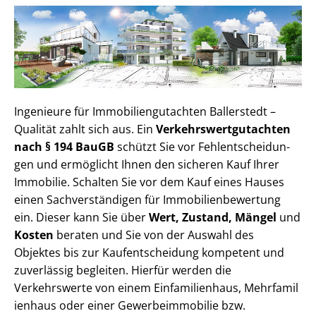
Ingenieure für Im­mo­bi­li­en­gut­ach­ten Ballerstedt –
Qualität zahlt sich aus. Ein
Ver­kehrs­wert­gut­ach­ten
nach § 194 BauGB
schützt Sie vor Fehl­ent­schei­dun­
gen und ermöglicht Ihnen den sicheren Kauf Ihrer
Immobilie. Schalten Sie vor dem Kauf eines Hauses
einen Sach­ver­stän­di­gen für Im­mo­bi­li­en­be­wer­tung
ein. Dieser kann Sie über
Wert, Zustand, Mängel
und
Kosten
beraten und Sie von der Auswahl des
Objektes bis zur Kauf­ent­schei­dung kompetent und
zuverlässig begleiten. Hierfür werden die
Verkehrswerte von einem Einfamilienhaus, Mehr­fa­mi­l
i­en­haus oder einer Ge­wer­be­im­mo­bi­lie bzw.