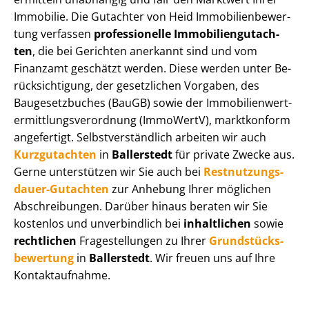
Immobilie. Die Gutachter von Heid Im­mo­bi­li­en­be­wer­
tung verfassen
professionelle Im­mo­bi­li­en­gut­ach­
ten
, die bei Gerichten anerkannt sind und vom
Finanzamt geschätzt werden. Diese werden unter Be­
rück­sich­ti­gung, der gesetzlichen Vorgaben, des
Baugesetzbuches (BauGB) sowie der Im­mo­bi­li­en­wert­
ermitt­lungs­ver­ord­nung (ImmoWertV), marktkonform
angefertigt. Selbst­ver­ständ­lich arbeiten wir auch
Kurzgutachten
in
Ballerstedt
für private Zwecke aus.
Gerne unterstützen wir Sie auch bei
Rest­nut­zungs­
dau­er-Gutachten
zur Anhebung Ihrer möglichen
Abschreibungen. Darüber hinaus beraten wir Sie
kostenlos und unverbindlich bei
inhaltlichen
sowie
rechtlichen
Fragestellungen zu Ihrer
Grund­stücks­
be­wer­tung
in
Ballerstedt
. Wir freuen uns auf Ihre
Kontaktaufnahme.