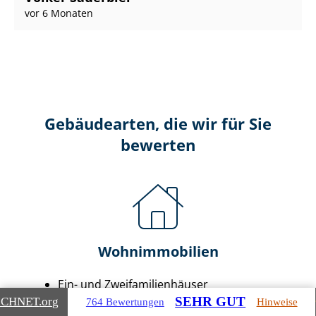
vor 6 Monaten
Gebäudearten, die wir für Sie
bewerten
Wohnimmobilien
Ein- und Zwei­fa­mi­li­en­häu­ser
Doppel- & Reihenhäuser
SEHR GUT
ICHNET
.org
764 Bewertungen
Hinweise