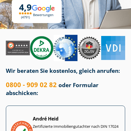
4,9
Bewertungen
4791
Wir beraten Sie kostenlos, gleich anrufen:
0800 - 909 02 82
oder Formular
abschicken:
André Heid
Zertifizierte Im­mo­bi­li­en­gut­ach­ter nach DIN 17024