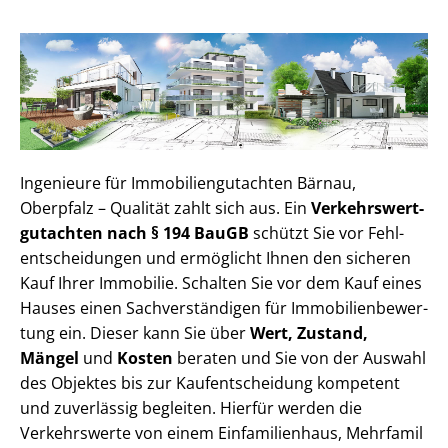
Ingenieure für Im­mo­bi­li­en­gut­ach­ten Bärnau,
Oberpfalz – Qualität zahlt sich aus. Ein
Ver­kehrs­wert­
gut­ach­ten nach § 194 BauGB
schützt Sie vor Fehl­
ent­schei­dun­gen und ermöglicht Ihnen den sicheren
Kauf Ihrer Immobilie. Schalten Sie vor dem Kauf eines
Hauses einen Sach­ver­stän­di­gen für Im­mo­bi­li­en­be­wer­
tung ein. Dieser kann Sie über
Wert, Zustand,
Mängel
und
Kosten
beraten und Sie von der Auswahl
des Objektes bis zur Kauf­ent­schei­dung kompetent
und zuverlässig begleiten. Hierfür werden die
Verkehrswerte von einem Einfamilienhaus, Mehr­fa­mi­l