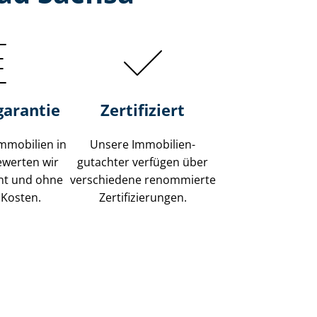
garantie
Zertifiziert
mmobilien in
Unsere Immobilien­
ewerten wir
gutachter verfügen über
ent und ohne
verschiedene renommierte
 Kosten.
Zer­ti­fi­zie­run­gen.