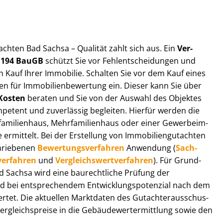
t­ach­ten Bad Sachsa – Qualität zahlt sich aus. Ein
Ver­
§ 194 BauGB
schützt Sie vor Fehl­ent­schei­dun­gen und
 Kauf Ihrer Immobilie. Schalten Sie vor dem Kauf eines
n für Im­mo­bi­li­en­be­wer­tung ein. Dieser kann Sie über
Kosten
beraten und Sie von der Auswahl des Objektes
ompetent und zuverlässig begleiten. Hierfür werden die
ilienhaus, Mehr­fa­mi­li­en­haus oder einer Ge­wer­be­im­
rmittelt. Bei der Erstellung von Im­mo­bi­li­en­gut­ach­ten
hrie­be­nen
Be­wer­tungs­ver­fah­ren
Anwendung (
Sach­
ver­fah­ren
und
Ver­gleichs­wert­ver­fah­ren
). Für Grund­
Bad Sachsa wird eine baurechtliche Prüfung der
 bei entsprechendem Ent­wick­lungs­po­ten­zi­al nach dem
tet. Die aktuellen Marktdaten des Gut­ach­ter­aus­schus­
­gleichs­prei­se in die Ge­bäu­de­wert­ermitt­lung sowie den