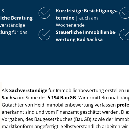
e
&
Kurzfristige Be­sich­ti­gungs­
iche Beratung
ter­mi­ne
| auch am
verständige
Wochenende
tlung
für das
Steuerliche Im­mo­bi­li­en­be­
wer­tung
Bad Sachsa
Als
Sachverständige
für Im­mo­bi­li­en­be­wer­tung erstellen
Sachsa
im Sinne des
§ 194 BauGB
. Wir ermitteln unabhäng
Gutachter von Heid Im­mo­bi­li­en­be­wer­tung verfassen
profe
anerkannt sind und vom Finanzamt geschätzt werden. Diese 
Vorgaben, des Baugesetzbuches (BauGB) sowie der Im­mo­bi­l
marktkonform angefertigt. Selbst­ver­ständ­lich arbeiten wi