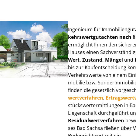
Ingenieure für Im­mo­bi­li­en­gu
kehrs­wert­gut­ach­ten nach 
ermöglicht Ihnen den sicheren
Hauses einen Sach­ver­stän­di­ge
Wert, Zustand, Mängel
und
bis zur Kauf­ent­schei­dung k
Verkehrswerte von einem Einfam
mo­bi­lie bzw. Sonderimmobilie e
finden die gesetzlich vor­ge­sc
wert­ver­fah­ren
,
Er­trags­wert­
stücks­wert­ermitt­lun­gen in 
Liegenschaft durchgeführt und
Re­si­du­al­wert­ver­fah­ren
bewer
ses Bad Sachsa fließen über Ver
Bodenrichtwert mit ein.