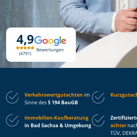
4,9
Bewertungen
4791
Ver­kehrs­wert­gut­ach­ten
im
Kurzgutac
Sinne des
§ 194 BauGB
Immobilien-Kaufberatung
Zertifiziert
in Bad Sachsa & Umgebung
ach­ter
nach
TÜV, DEKRA