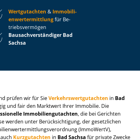
Wertgutachten
&
Im­mo­bi­li­
en­wert­ermitt­lung
für Be­
triebs­ver­mö­gen
Bau­sach­ver­stän­di­ger Bad
Sachsa
 und prüfen wir für Sie
Ver­kehrs­wert­gut­ach­ten
in
Bad
ig und fair den Marktwert Ihrer Immobilie. Die
ssionelle Im­mo­bi­li­en­gut­ach­ten
, die bei Gerichten
werden unter Be­rück­sich­ti­gung, der gesetzlichen
i­en­wert­ermitt­lungs­ver­ord­nung (ImmoWertV),
r auch
Kurzgutachten
in
Bad Sachsa
für private Zwecke