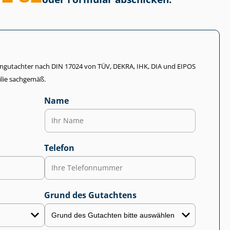
li­en­gut­ach­ter nach DIN 17024 von TÜV, DEKRA, IHK, DIA und EIPOS
lie sachgemäß.
Name
Telefon
Grund des Gutachtens