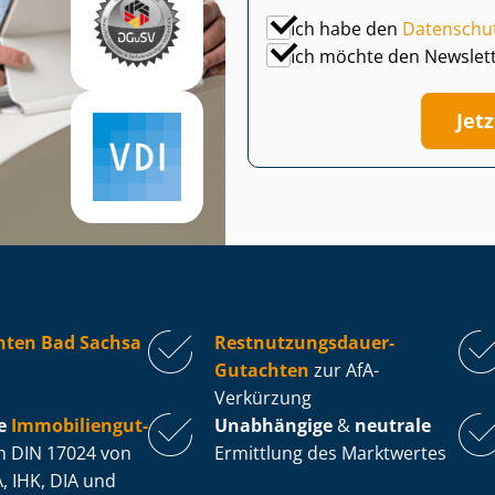
Ich habe den
Datenschu
Ich möchte den Newslet
Jet
hten Bad Sachsa
Rest­nut­zungs­dau­er-
Gutachten
zur AfA-
Verkürzung
e
Im­mo­bi­li­en­gut­
Unabhängige
&
neutrale
 DIN 17024 von
Ermittlung des Marktwertes
, IHK, DIA und