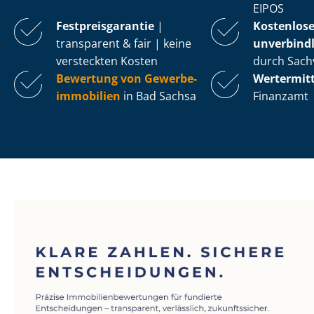
EIPOS
Fest­preis­ga­ran­tie
|
Kostenlos
transparent & fair | keine
unverbindl
versteckten Kosten
durch Sach
Bewertung von Ge­wer­be­
Wertermit
im­mo­bi­li­en
in Bad Sachsa
Finanzamt