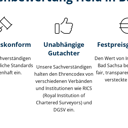
s­konform
Unabhängige
Festpreis​
Gutachter
­ver­stän­di­gen
Den Wert von I
liche Standards
Bad Sachsa b
Unsere Sach­ver­stän­di­gen
nhaft ein.
fair, transpar
halten den Ehrencodex von
versteckte
verschiedenen Verbänden
und Institutionen wie RICS
(Royal Institution of
Chartered Surveyors) und
DGSV ein.